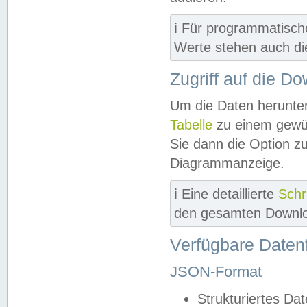
ℹ️ Für programmatisch
Werte stehen auch d
Zugriff auf die D
Um die Daten herunter
Tabelle
zu einem gewün
Sie dann die Option z
Diagrammanzeige.
ℹ️ Eine detaillierte
Schr
den gesamten Downlo
Verfügbare Daten
JSON-Format
Strukturiertes Da