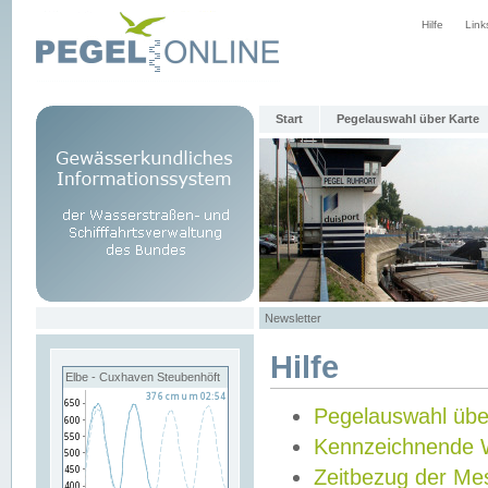
Hilfe
Link
Start
Pegelauswahl über Karte
Newsletter
Hilfe
Elbe - Cuxhaven Steubenhöft
Pegelauswahl übe
Kennzeichnende 
Zeitbezug der Me