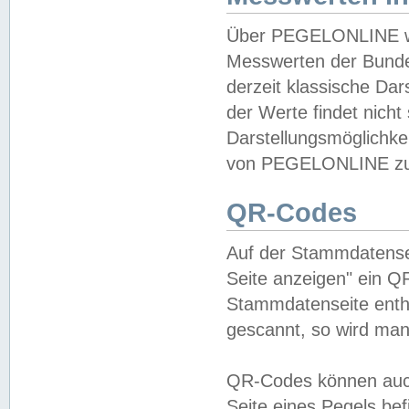
Über PEGELONLINE wer
Messwerten der Bundes
derzeit klassische Da
der Werte findet nicht 
Darstellungsmöglichkei
von PEGELONLINE zu 
QR-Codes
Auf der Stammdatensei
Seite anzeigen" ein Q
Stammdatenseite enthä
gescannt, so wird man
QR-Codes können auc
Seite eines Pegels be