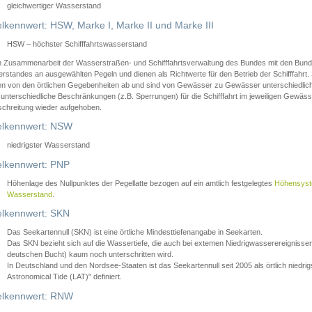
gleichwertiger Wasserstand
lkennwert: HSW, Marke I, Marke II und Marke III
HSW – höchster Schifffahrtswasserstand
in Zusammenarbeit der Wasserstraßen- und Schifffahrtsverwaltung des Bundes mit den Bund
standes an ausgewählten Pegeln und dienen als Richtwerte für den Betrieb der Schifffahrt. 
n von den örtlichen Gegebenheiten ab und sind von Gewässer zu Gewässer unterschiedlich
 unterschiedliche Beschränkungen (z.B. Sperrungen) für die Schifffahrt im jeweiligen Gewäss
schreitung wieder aufgehoben.
lkennwert: NSW
niedrigster Wasserstand
lkennwert: PNP
Höhenlage des Nullpunktes der Pegellatte bezogen auf ein amtlich festgelegtes
Höhensys
Wasserstand
.
lkennwert: SKN
Das Seekartennull (SKN) ist eine örtliche Mindesttiefenangabe in Seekarten.
Das SKN bezieht sich auf die Wassertiefe, die auch bei extemen Niedrigwasserereignissen
deutschen Bucht) kaum noch unterschritten wird.
In Deutschland und den Nordsee-Staaten ist das Seekartennull seit 2005 als örtlich nie
Astronomical Tide (LAT)" definiert.
lkennwert: RNW