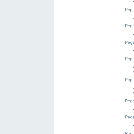
Pege
Pege
Peg
Pege
Pege
Pege
Pege
Peg