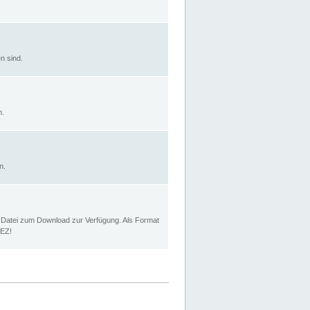
n sind.
n.
n.
p Datei zum Download zur Verfügung. Als Format
MEZ!