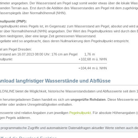
ntimeter angegeben. Der Wasserstand am Pegel sagt somit weder etwas über die lokale Wa
enden Terrain aus. Erst durch die Addition des Wasserstandes am Pegel mit dem zugehörig
asserspiegels über Normalhöhennull (NHN).
nullpunkt (PNP):
egelnullpunkt eines Pegels ist, im Gegensatz zum Wasserstand am Pegel, absolut und wir
ter über Normalhöhennull (NHN) angegeben. Der Wert des Pegelnullpunktes wird durch den Bet
 dem niedrigsten, über eine lange Zeit gemessenen Wasserstand.
gellatte wird so angebracht, dass deren Nullmarkierung dem Pegelnullpunkt entspricht.
iel am Pegel Dresden:
rstand am 16.07.2013 08:00 Uhr: 176 cm am Pegel
1,76
m
ullpunkt
+
102,68
m ü. NHN
=
104,44
m ü. NHN
nload langfristiger Wasserstände und Abflüsse
ONLINE bietet die Möglichkeit, historische Wasserstandsdaten und Abflusswerte seit dem 1
en heruntergeladenen Daten handelt es sich um
ungeprüfte Rohdaten
. Diese Messwerte wur
ehler oder andere Unregelmäßigkeiten enthalten.
esswerte sind relative Angaben zum jeweiligen
Pegelnullpunkt
. Für absolute Höhenangaben 
igen Pegels addieren.
ür programmatische Zugriffe und automatisierte Datenabfragen aktueller Werte stehen auch d