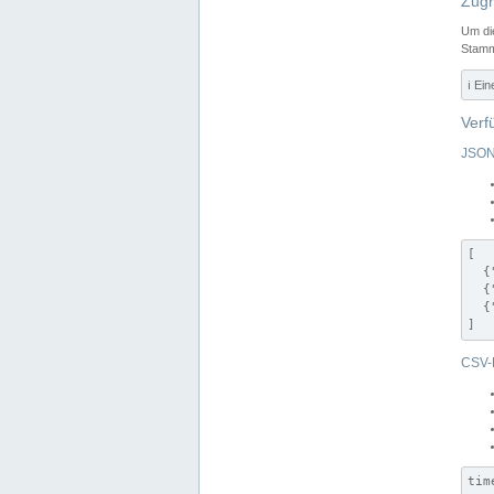
Zugr
Um di
Stamm
ℹ️ Ei
Verf
JSON
[

  {
  {
  {
]
CSV-
tim