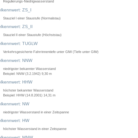
Regulierungs-Niedrigwasserstand
lkennwert: ZS_I
Stauziel I einer Staustufe (Normalstau)
lkennwert: ZS_II
Stauziel II einer Staustufe (Höchststau)
elkennwert: TUGLW
Verkehrsgesicherte Fahrrinnentiefe unter GlW (Tiefe unter GlW)
lkennwert: NNW
niedrigster bekannter Wasserstand
Beispiel: NNW (3.2.1942) 9,30 m
lkennwert: HHW
höchster bekannter Wasserstand
Beispiel: HHW (14.8.2001) 14,31 m
lkennwert: NW
niedrigster Wasserstand in einer Zeitspanne
lkennwert: HW
höchster Wasserstand in einer Zeitspanne
elkennwert: MNW