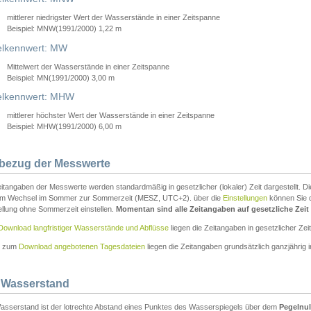
mittlerer niedrigster Wert der Wasserstände in einer Zeitspanne
Beispiel: MNW(1991/2000) 1,22 m
lkennwert: MW
Mittelwert der Wasserstände in einer Zeitspanne
Beispiel: MN(1991/2000) 3,00 m
elkennwert: MHW
mittlerer höchster Wert der Wasserstände in einer Zeitspanne
Beispiel: MHW(1991/2000) 6,00 m
tbezug der Messwerte
itangaben der Messwerte werden standardmäßig in gesetzlicher (lokaler) Zeit dargestellt. D
em Wechsel im Sommer zur Sommerzeit (MESZ, UTC+2). über die
Einstellungen
können Sie d
ellung ohne Sommerzeit einstellen.
Momentan sind alle Zeitangaben auf gesetzliche Zeit e
Download langfristiger Wasserstände und Abflüsse
liegen die Zeitangaben in gesetzlicher Zeit
n zum
Download angebotenen Tagesdateien
liegen die Zeitangaben grundsätzlich ganzjährig in
 Wasserstand
asserstand ist der lotrechte Abstand eines Punktes des Wasserspiegels über dem
Pegelnul