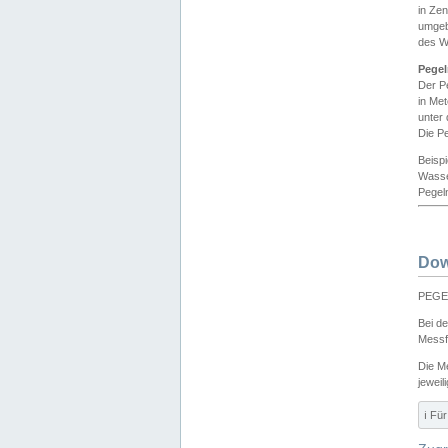
in Ze
umgeb
des W
Pegel
Der P
in Me
unter
Die Pe
Beisp
Wasse
Pegeln
Dow
PEGEL
Bei d
Messf
Die M
jeweil
ℹ️ F