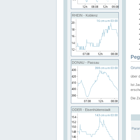
RHEIN - Koblenz
Peg
DONAU - Passau
Grund
über 
Ist Ja
ersche
Die Ze
ODER - Eisenhüttenstadt
Para