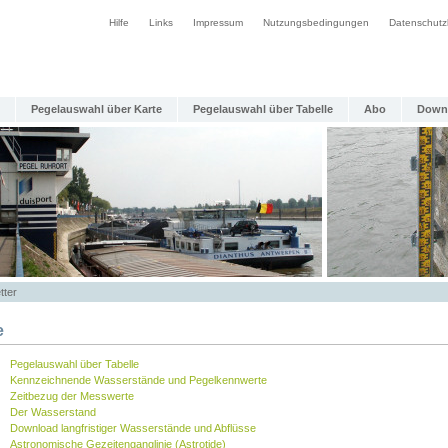
Hilfe
Links
Impressum
Nutzungsbedingungen
Datenschutz
Pegelauswahl über Karte
Pegelauswahl über Tabelle
Abo
Down
tter
e
Pegelauswahl über Tabelle
Kennzeichnende Wasserstände und Pegelkennwerte
Zeitbezug der Messwerte
Der Wasserstand
Download langfristiger Wasserstände und Abflüsse
Astronomische Gezeitenganglinie (Astrotide)