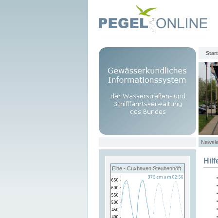
Start
Newsle
Hilf
Elbe - Cuxhaven Steubenhöft