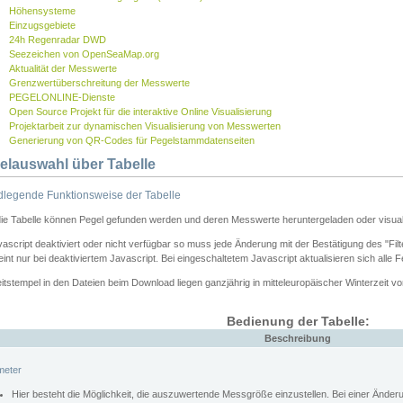
Höhensysteme
Einzugsgebiete
24h Regenradar DWD
Seezeichen von OpenSeaMap.org
Aktualität der Messwerte
Grenzwertüberschreitung der Messwerte
PEGELONLINE-Dienste
Open Source Projekt für die interaktive Online Visualisierung
Projektarbeit zur dynamischen Visualisierung von Messwerten
Generierung von QR-Codes für Pegelstammdatenseiten
elauswahl über Tabelle
legende Funktionsweise der Tabelle
die Tabelle können Pegel gefunden werden und deren Messwerte heruntergeladen oder visuali
vascript deaktiviert oder nicht verfügbar so muss jede Änderung mit der Bestätigung des "Filt
int nur bei deaktiviertem Javascript. Bei eingeschaltetem Javascript aktualisieren sich alle 
itstempel in den Dateien beim Download liegen ganzjährig in mitteleuropäischer Winterzeit vo
Bedienung der Tabelle:
Beschreibung
meter
Hier besteht die Möglichkeit, die auszuwertende Messgröße einzustellen. Bei einer Ände