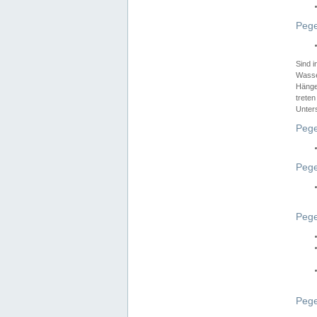
Pege
Sind 
Wasser
Hänge
treten
Unter
Pege
Pege
Pege
Pege