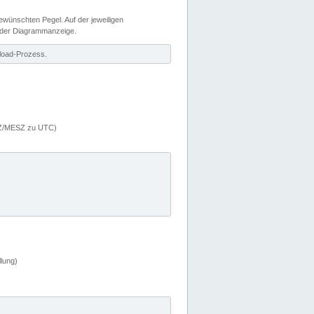
wünschten Pegel. Auf der jeweiligen
 der Diagrammanzeige.
load-Prozess.
MEZ/MESZ zu UTC)
lung)