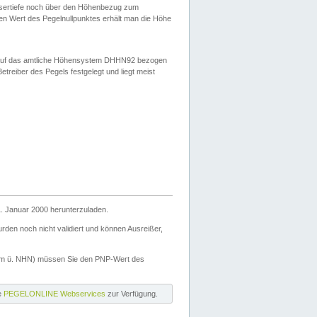
ssertiefe noch über den Höhenbezug zum
en Wert des Pegelnullpunktes erhält man die Höhe
d auf das amtliche Höhensystem DHHN92 bezogen
reiber des Pegels festgelegt und liegt meist
. Januar 2000 herunterzuladen.
den noch nicht validiert und können Ausreißer,
(m ü. NHN) müssen Sie den PNP-Wert des
ie
PEGELONLINE Webservices
zur Verfügung.