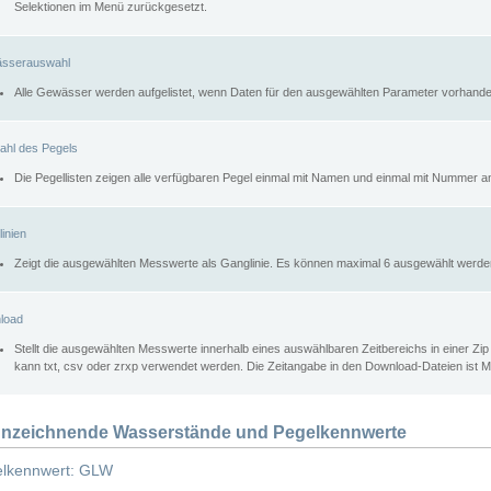
Selektionen im Menü zurückgesetzt.
sserauswahl
Alle Gewässer werden aufgelistet, wenn Daten für den ausgewählten Parameter vorhande
ahl des Pegels
Die Pegellisten zeigen alle verfügbaren Pegel einmal mit Namen und einmal mit Nummer a
inien
Zeigt die ausgewählten Messwerte als Ganglinie. Es können maximal 6 ausgewählt werde
load
Stellt die ausgewählten Messwerte innerhalb eines auswählbaren Zeitbereichs in einer Zi
kann txt, csv oder zrxp verwendet werden. Die Zeitangabe in den Download-Dateien ist 
nzeichnende Wasserstände und Pegelkennwerte
lkennwert: GLW