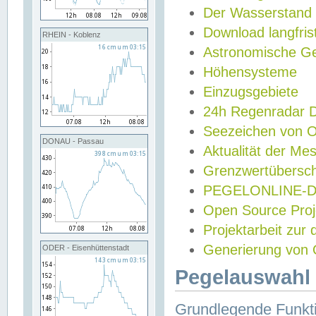
Der Wasserstand
Download langfris
RHEIN - Koblenz
Astronomische Gez
Höhensysteme
Einzugsgebiete
24h Regenradar
Seezeichen von 
DONAU - Passau
Aktualität der Me
Grenzwertübersch
PEGELONLINE-Di
Open Source Projek
Projektarbeit zur
Generierung von 
ODER - Eisenhüttenstadt
Pegelauswahl 
Grundlegende Funkti