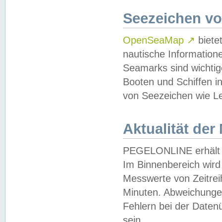
Seezeichen v
OpenSeaMap
↗
biete
nautische Information
Seamarks sind wichtig
Booten und Schiffen i
von Seezeichen wie Le
Aktualität der
PEGELONLINE erhält u
Im Binnenbereich wird 
Messwerte von Zeitreih
Minuten. Abweichungen
Fehlern bei der Daten
sein.