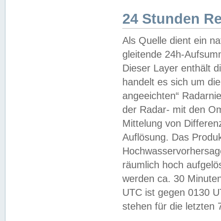
24 Stunden R
Als Quelle dient ein n
gleitende 24h-Aufsum
Dieser Layer enthält
handelt es sich um di
angeeichten“ Radarnie
der Radar- mit den O
Mittelung von Differe
Auflösung. Das Produk
Hochwasservorhersagez
räumlich hoch aufgelö
werden ca. 30 Minuten
UTC ist gegen 0130 UTC
stehen für die letzten