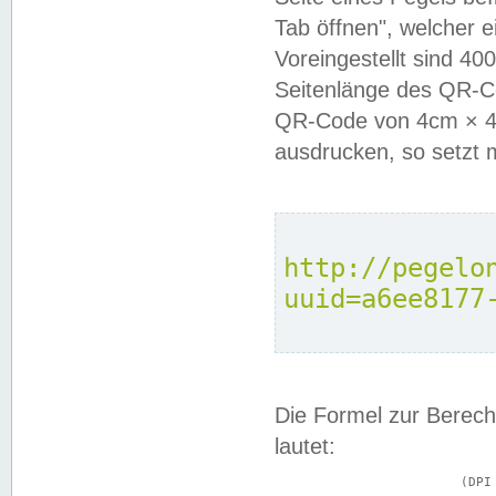
Tab öffnen", welcher 
Voreingestellt sind 4
Seitenlänge des QR-C
QR-Code von 4cm × 4c
ausdrucken, so setzt 
http://pegelo
uuid=a6ee8177
Die Formel zur Berech
lautet:
			(DPI × Druckkantenlänge in cm) ÷ 2,54 = Kantenlänge in Pixel
