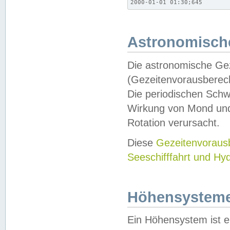
2000-01-01 01:30;645
Astronomische
Die astronomische Gez
(Gezeitenvorausberec
Die periodischen Schw
Wirkung von Mond und
Rotation verursacht.
Diese
Gezeitenvorau
Seeschifffahrt und Hy
Höhensystem
Ein Höhensystem ist e