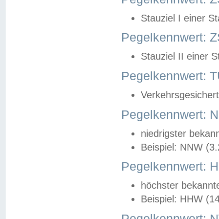
Stauziel I einer S
Pegelkennwert: Z
Stauziel II einer 
Pegelkennwert:
Verkehrsgesichert
Pegelkennwert:
niedrigster bekan
Beispiel: NNW (3
Pegelkennwert:
höchster bekannt
Beispiel: HHW (1
Pegelkennwert: 