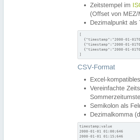
Zeitstempel im
IS
(Offset von MEZ
Dezimalpunkt als
[

  {"timestamp":"2000-01-01T0
  {"timestamp":"2000-01-01T0
  {"timestamp":"2000-01-01T0
]
CSV-Format
Excel-kompatibles
Vereinfachte Zeit
Sommerzeitumstel
Semikolon als Fel
Dezimalkomma (de
timestamp;value

2000-01-01 01:00;646

2000-01-01 01:15;646
