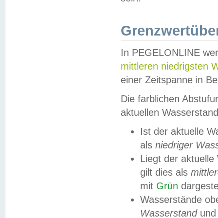
Grenzwertüber
In PEGELONLINE werde
mittleren niedrigsten
einer Zeitspanne in Be
Die farblichen Abstuf
aktuellen Wasserstand
Ist der aktuelle 
als
niedriger Was
Liegt der aktue
gilt dies als
mittle
mit
Grün
dargestel
Wasserstände obe
Wasserstand
und