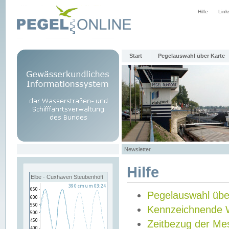
Hilfe
Link
Start
Pegelauswahl über Karte
Newsletter
Hilfe
Elbe - Cuxhaven Steubenhöft
Pegelauswahl übe
Kennzeichnende 
Zeitbezug der Me