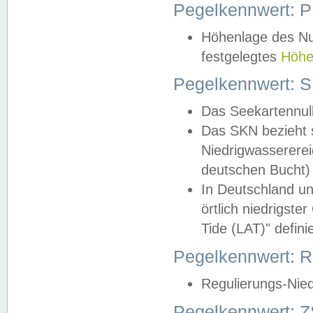
Pegelkennwert: 
Höhenlage des Nul
festgelegtes
Höhe
Pegelkennwert: 
Das Seekartennull
Das SKN bezieht s
Niedrigwassererei
deutschen Bucht) 
In Deutschland un
örtlich niedrigst
Tide (LAT)" definie
Pegelkennwert:
Regulierungs-Nie
Pegelkennwert: Z