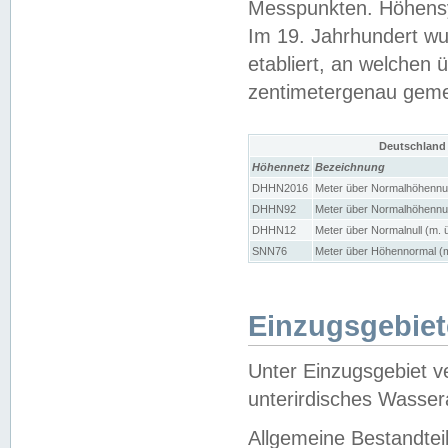
Messpunkten. Höhensy
Im 19. Jahrhundert wu
etabliert, an welchen 
zentimetergenau gem
Deutschland
Höhennetz
Bezeichnung
DHHN2016
Meter über Normalhöhennul
DHHN92
Meter über Normalhöhennul
DHHN12
Meter über Normalnull (m. 
SNN76
Meter über Höhennormal (m
Einzugsgebiet
Unter Einzugsgebiet v
unterirdisches Wasser
Allgemeine Bestandtei