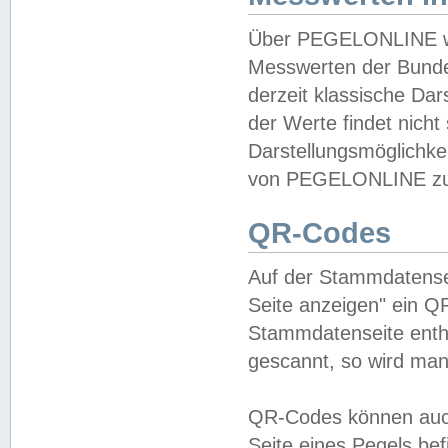
Über PEGELONLINE wer
Messwerten der Bundes
derzeit klassische Da
der Werte findet nicht 
Darstellungsmöglichkei
von PEGELONLINE zu 
QR-Codes
Auf der Stammdatensei
Seite anzeigen" ein Q
Stammdatenseite enthä
gescannt, so wird man
QR-Codes können auc
Seite eines Pegels be