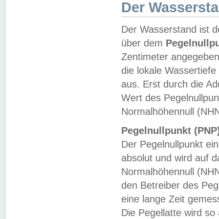
Der Wasserst
Der Wasserstand ist d
über dem
Pegelnullp
Zentimeter angegeben
die lokale Wassertie
aus. Erst durch die A
Wert des Pegelnullpun
Normalhöhennull (NHN
Pegelnullpunkt (PNP)
Der Pegelnullpunkt ei
absolut und wird auf
Normalhöhennull (NHN
den Betreiber des Pege
eine lange Zeit geme
Die Pegellatte wird s