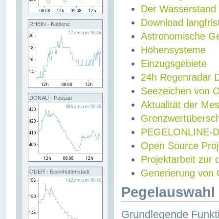
Der Wasserstand
Download langfris
RHEIN - Koblenz
Astronomische Gez
Höhensysteme
Einzugsgebiete
24h Regenradar
Seezeichen von 
DONAU - Passau
Aktualität der Me
Grenzwertübersch
PEGELONLINE-Di
Open Source Projek
Projektarbeit zur
Generierung von 
ODER - Eisenhüttenstadt
Pegelauswahl 
Grundlegende Funkti