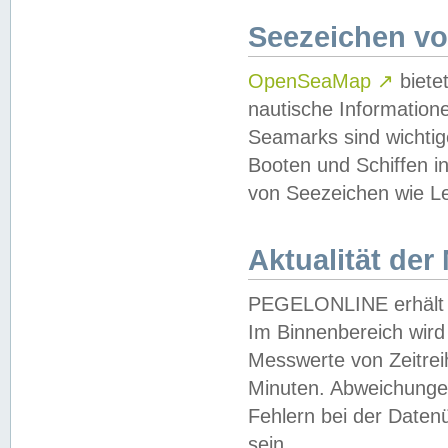
Seezeichen v
OpenSeaMap
↗
biete
nautische Information
Seamarks sind wichtig
Booten und Schiffen i
von Seezeichen wie Le
Aktualität der
PEGELONLINE erhält u
Im Binnenbereich wird 
Messwerte von Zeitreih
Minuten. Abweichungen
Fehlern bei der Daten
sein.