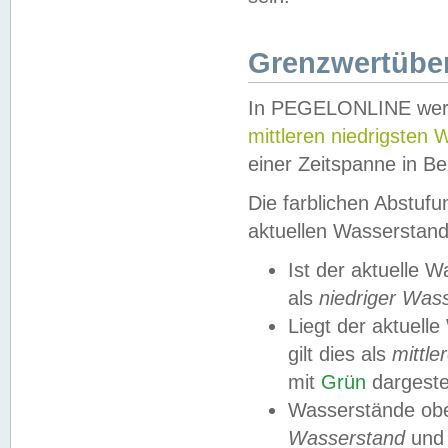
Grenzwertüber
In PEGELONLINE werde
mittleren niedrigsten
einer Zeitspanne in Be
Die farblichen Abstuf
aktuellen Wasserstand
Ist der aktuelle 
als
niedriger Was
Liegt der aktue
gilt dies als
mittle
mit
Grün
dargestel
Wasserstände obe
Wasserstand
und