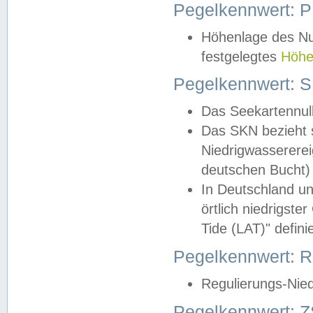
Pegelkennwert: 
Höhenlage des Nul
festgelegtes
Höhe
Pegelkennwert: 
Das Seekartennull
Das SKN bezieht s
Niedrigwassererei
deutschen Bucht) 
In Deutschland un
örtlich niedrigst
Tide (LAT)" definie
Pegelkennwert:
Regulierungs-Nie
Pegelkennwert: Z