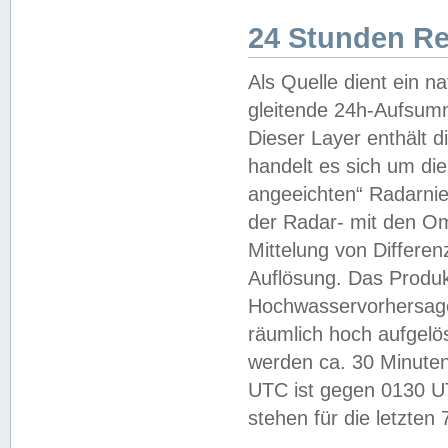
24 Stunden R
Als Quelle dient ein n
gleitende 24h-Aufsum
Dieser Layer enthält
handelt es sich um di
angeeichten“ Radarnie
der Radar- mit den O
Mittelung von Differe
Auflösung. Das Produk
Hochwasservorhersagez
räumlich hoch aufgelö
werden ca. 30 Minuten
UTC ist gegen 0130 UTC
stehen für die letzten