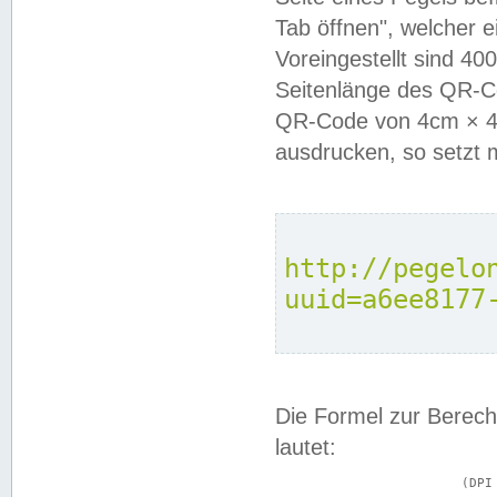
Tab öffnen", welcher 
Voreingestellt sind 4
Seitenlänge des QR-C
QR-Code von 4cm × 4c
ausdrucken, so setzt 
http://pegelo
uuid=a6ee8177
Die Formel zur Berech
lautet:
			(DPI × Druckkantenlänge in cm) ÷ 2,54 = Kantenlänge in Pixel
