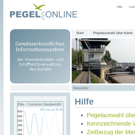
Hilfe
Link
Start
Pegelauswahl über Karte
Newsletter
Hilfe
Elbe - Cuxhaven Steubenhöft
Pegelauswahl übe
Kennzeichnende 
Zeitbezug der Me