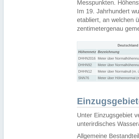
Messpunkten. Höhensy
Im 19. Jahrhundert wu
etabliert, an welchen 
zentimetergenau gem
Deutschland
Höhennetz
Bezeichnung
DHHN2016
Meter über Normalhöhennul
DHHN92
Meter über Normalhöhennul
DHHN12
Meter über Normalnull (m. 
SNN76
Meter über Höhennormal (m
Einzugsgebiet
Unter Einzugsgebiet v
unterirdisches Wasser
Allgemeine Bestandtei