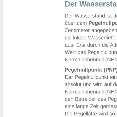
Der Wasserst
Der Wasserstand ist d
über dem
Pegelnullp
Zentimeter angegeben
die lokale Wassertie
aus. Erst durch die A
Wert des Pegelnullpun
Normalhöhennull (NHN
Pegelnullpunkt (PNP)
Der Pegelnullpunkt ei
absolut und wird auf
Normalhöhennull (NHN
den Betreiber des Pege
eine lange Zeit geme
Die Pegellatte wird s