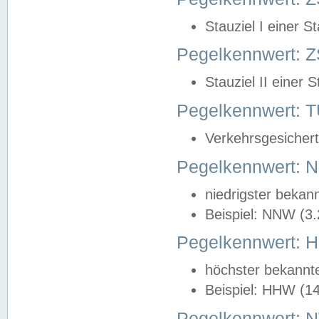
Stauziel I einer S
Pegelkennwert: Z
Stauziel II einer 
Pegelkennwert:
Verkehrsgesichert
Pegelkennwert:
niedrigster bekan
Beispiel: NNW (3
Pegelkennwert:
höchster bekannt
Beispiel: HHW (1
Pegelkennwert: 