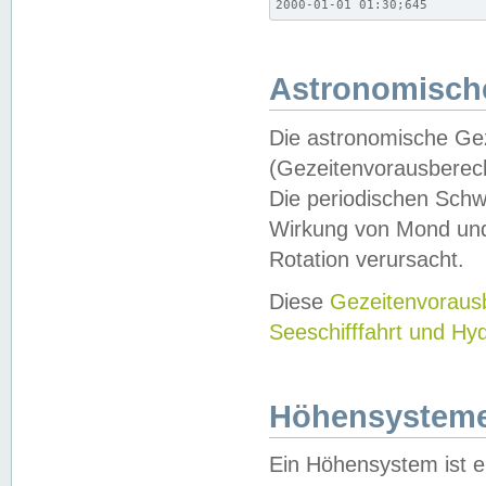
2000-01-01 01:30;645
Astronomische
Die astronomische Gez
(Gezeitenvorausberec
Die periodischen Schw
Wirkung von Mond und
Rotation verursacht.
Diese
Gezeitenvorau
Seeschifffahrt und Hy
Höhensystem
Ein Höhensystem ist e