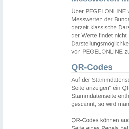
Über PEGELONLINE wer
Messwerten der Bundes
derzeit klassische Da
der Werte findet nicht 
Darstellungsmöglichkei
von PEGELONLINE zu 
QR-Codes
Auf der Stammdatensei
Seite anzeigen" ein Q
Stammdatenseite enthä
gescannt, so wird man
QR-Codes können auc
Seite eines Pegels be