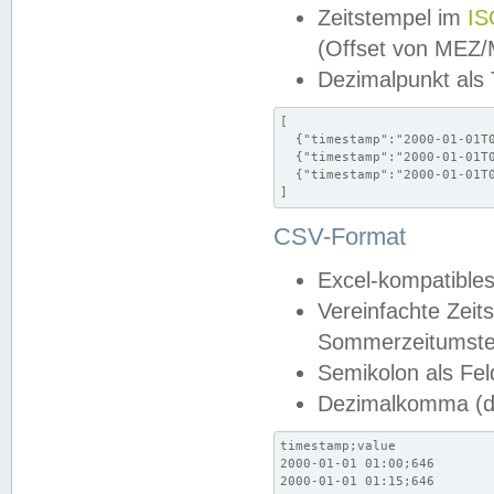
Zeitstempel im
IS
(Offset von MEZ
Dezimalpunkt als
[

  {"timestamp":"2000-01-01T0
  {"timestamp":"2000-01-01T0
  {"timestamp":"2000-01-01T0
]
CSV-Format
Excel-kompatibles
Vereinfachte Zeit
Sommerzeitumstel
Semikolon als Fel
Dezimalkomma (de
timestamp;value

2000-01-01 01:00;646

2000-01-01 01:15;646
