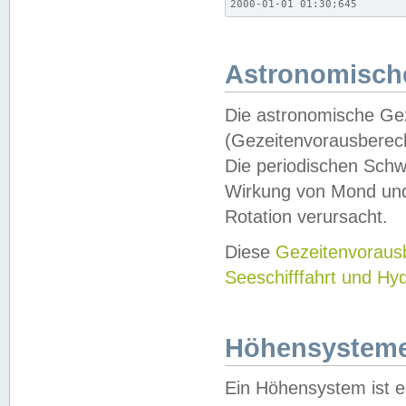
2000-01-01 01:30;645
Astronomische
Die astronomische Gez
(Gezeitenvorausberec
Die periodischen Schw
Wirkung von Mond und
Rotation verursacht.
Diese
Gezeitenvorau
Seeschifffahrt und Hy
Höhensystem
Ein Höhensystem ist e