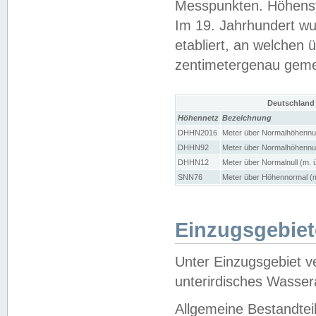
Messpunkten. Höhensy
Im 19. Jahrhundert wu
etabliert, an welchen 
zentimetergenau gem
Deutschland
Höhennetz
Bezeichnung
DHHN2016
Meter über Normalhöhennul
DHHN92
Meter über Normalhöhennul
DHHN12
Meter über Normalnull (m. 
SNN76
Meter über Höhennormal (m
Einzugsgebiet
Unter Einzugsgebiet v
unterirdisches Wasser
Allgemeine Bestandtei