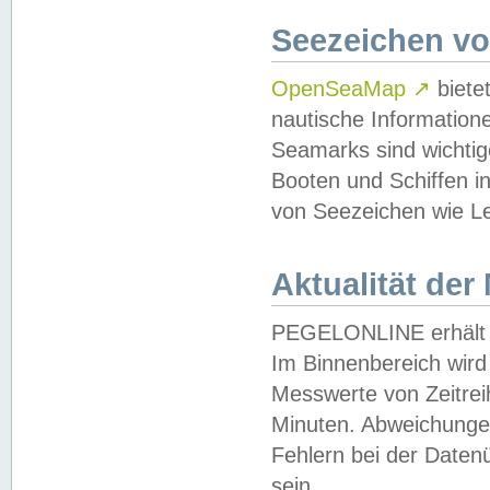
Seezeichen v
OpenSeaMap
↗
biete
nautische Information
Seamarks sind wichtig
Booten und Schiffen i
von Seezeichen wie Le
Aktualität der
PEGELONLINE erhält u
Im Binnenbereich wird 
Messwerte von Zeitreih
Minuten. Abweichungen
Fehlern bei der Daten
sein.