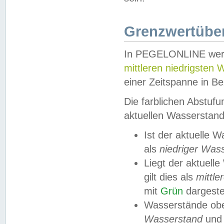
Grenzwertüber
In PEGELONLINE werde
mittleren niedrigsten
einer Zeitspanne in Be
Die farblichen Abstuf
aktuellen Wasserstand
Ist der aktuelle 
als
niedriger Was
Liegt der aktue
gilt dies als
mittle
mit
Grün
dargestel
Wasserstände obe
Wasserstand
und