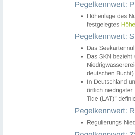
Pegelkennwert: 
Höhenlage des Nul
festgelegtes
Höhe
Pegelkennwert: 
Das Seekartennull
Das SKN bezieht s
Niedrigwassererei
deutschen Bucht) 
In Deutschland un
örtlich niedrigst
Tide (LAT)" definie
Pegelkennwert:
Regulierungs-Nie
Pegelkennwert: Z