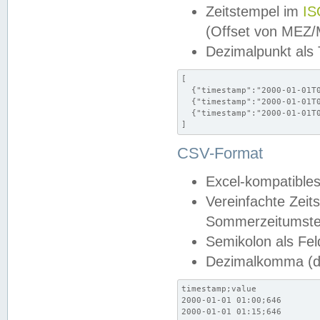
Zeitstempel im
IS
(Offset von MEZ
Dezimalpunkt als
[

  {"timestamp":"2000-01-01T0
  {"timestamp":"2000-01-01T0
  {"timestamp":"2000-01-01T0
]
CSV-Format
Excel-kompatibles
Vereinfachte Zeit
Sommerzeitumstel
Semikolon als Fel
Dezimalkomma (de
timestamp;value

2000-01-01 01:00;646

2000-01-01 01:15;646
