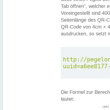
Tab öffnen", welcher 
Voreingestellt sind 4
Seitenlänge des QR-C
QR-Code von 4cm × 4c
ausdrucken, so setzt 
http://pegelo
uuid=a6ee8177
Die Formel zur Berech
lautet:
			(DPI × Druckkantenlänge in cm) ÷ 2,54 = Kantenlänge in Pixel
