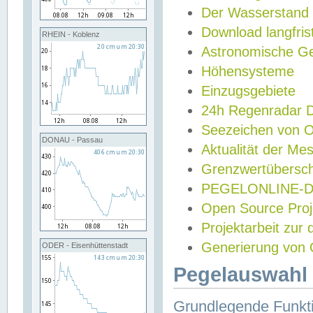
Der Wasserstand
Download langfris
RHEIN - Koblenz
Astronomische Gez
Höhensysteme
Einzugsgebiete
24h Regenradar
Seezeichen von 
DONAU - Passau
Aktualität der Me
Grenzwertübersch
PEGELONLINE-Di
Open Source Projek
Projektarbeit zur
Generierung von 
ODER - Eisenhüttenstadt
Pegelauswahl 
Grundlegende Funkti