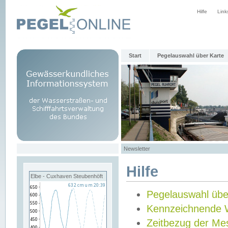
Hilfe
Link
Start
Pegelauswahl über Karte
Newsletter
Hilfe
Elbe - Cuxhaven Steubenhöft
Pegelauswahl übe
Kennzeichnende 
Zeitbezug der Me