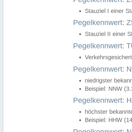
Stauziel I einer S
Pegelkennwert: Z
Stauziel II einer 
Pegelkennwert:
Verkehrsgesichert
Pegelkennwert:
niedrigster bekan
Beispiel: NNW (3
Pegelkennwert:
höchster bekannt
Beispiel: HHW (1
Pegelkennwert: 