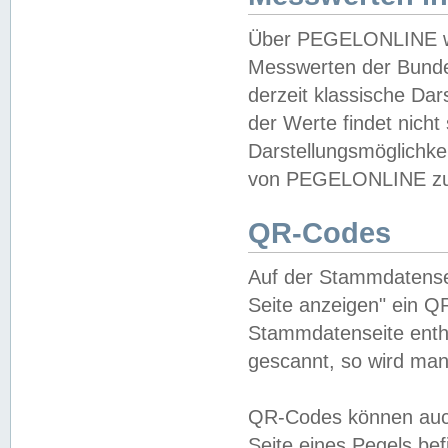
Über PEGELONLINE wer
Messwerten der Bundes
derzeit klassische Da
der Werte findet nicht 
Darstellungsmöglichkei
von PEGELONLINE zu 
QR-Codes
Auf der Stammdatensei
Seite anzeigen" ein Q
Stammdatenseite enthä
gescannt, so wird man
QR-Codes können auc
Seite eines Pegels be