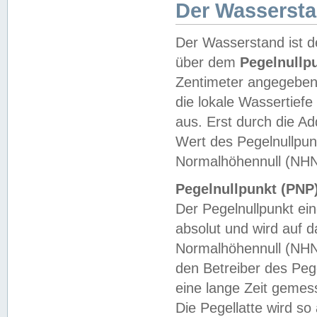
Der Wasserst
Der Wasserstand ist d
über dem
Pegelnullp
Zentimeter angegeben
die lokale Wassertie
aus. Erst durch die A
Wert des Pegelnullpun
Normalhöhennull (NHN
Pegelnullpunkt (PNP)
Der Pegelnullpunkt ei
absolut und wird auf
Normalhöhennull (NHN
den Betreiber des Pege
eine lange Zeit geme
Die Pegellatte wird s