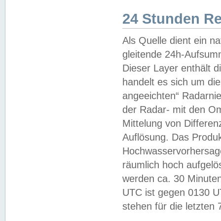
24 Stunden R
Als Quelle dient ein n
gleitende 24h-Aufsum
Dieser Layer enthält
handelt es sich um di
angeeichten“ Radarnie
der Radar- mit den O
Mittelung von Differe
Auflösung. Das Produk
Hochwasservorhersagez
räumlich hoch aufgelö
werden ca. 30 Minuten
UTC ist gegen 0130 UTC
stehen für die letzten