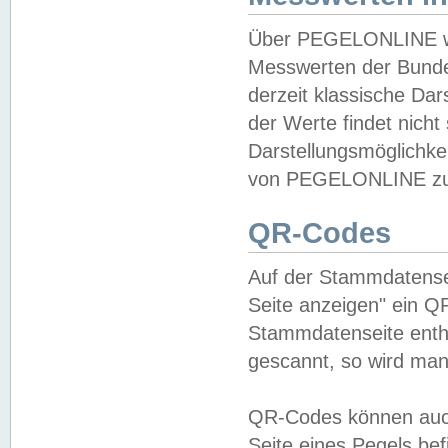
Über PEGELONLINE wer
Messwerten der Bundes
derzeit klassische Da
der Werte findet nicht 
Darstellungsmöglichkei
von PEGELONLINE zu 
QR-Codes
Auf der Stammdatensei
Seite anzeigen" ein Q
Stammdatenseite enthä
gescannt, so wird man
QR-Codes können auc
Seite eines Pegels be