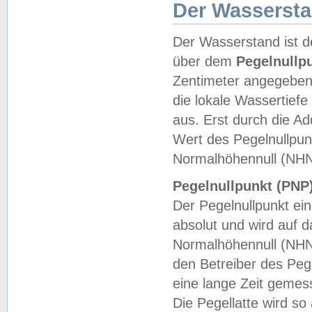
Der Wasserst
Der Wasserstand ist d
über dem
Pegelnullp
Zentimeter angegeben
die lokale Wassertie
aus. Erst durch die A
Wert des Pegelnullpun
Normalhöhennull (NHN
Pegelnullpunkt (PNP)
Der Pegelnullpunkt ei
absolut und wird auf
Normalhöhennull (NHN
den Betreiber des Pege
eine lange Zeit geme
Die Pegellatte wird s