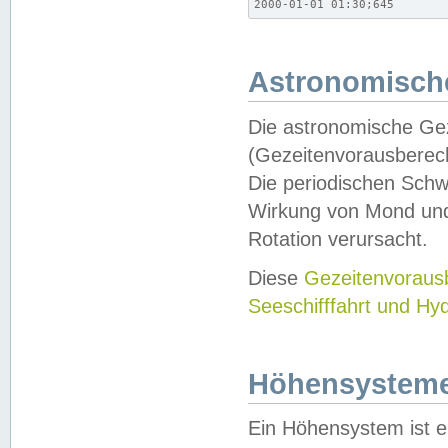
2000-01-01 01:30;645
Astronomische
Die astronomische Gez
(Gezeitenvorausberec
Die periodischen Schw
Wirkung von Mond und
Rotation verursacht.
Diese
Gezeitenvorau
Seeschifffahrt und Hy
Höhensystem
Ein Höhensystem ist e