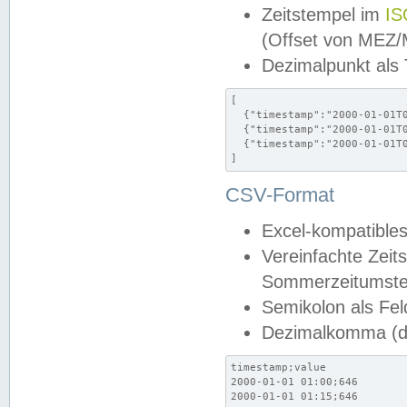
Zeitstempel im
IS
(Offset von MEZ
Dezimalpunkt als
[

  {"timestamp":"2000-01-01T0
  {"timestamp":"2000-01-01T0
  {"timestamp":"2000-01-01T0
]
CSV-Format
Excel-kompatibles
Vereinfachte Zeit
Sommerzeitumstel
Semikolon als Fel
Dezimalkomma (de
timestamp;value

2000-01-01 01:00;646

2000-01-01 01:15;646
