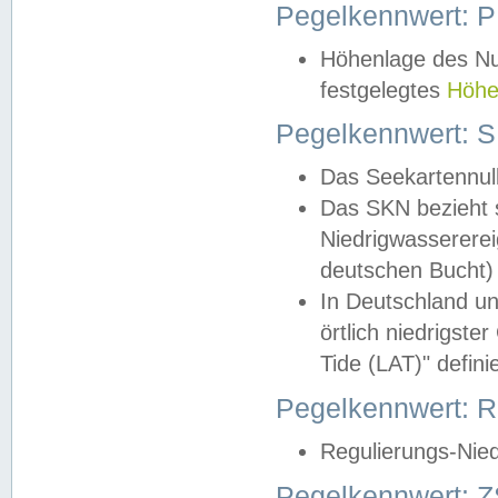
Pegelkennwert: 
Höhenlage des Nul
festgelegtes
Höhe
Pegelkennwert: 
Das Seekartennull
Das SKN bezieht s
Niedrigwassererei
deutschen Bucht) 
In Deutschland un
örtlich niedrigst
Tide (LAT)" definie
Pegelkennwert:
Regulierungs-Nie
Pegelkennwert: Z