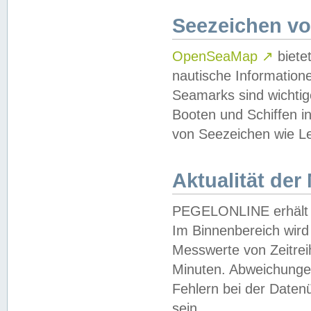
Seezeichen v
OpenSeaMap
↗
biete
nautische Information
Seamarks sind wichtig
Booten und Schiffen i
von Seezeichen wie Le
Aktualität der
PEGELONLINE erhält u
Im Binnenbereich wird 
Messwerte von Zeitreih
Minuten. Abweichungen
Fehlern bei der Daten
sein.