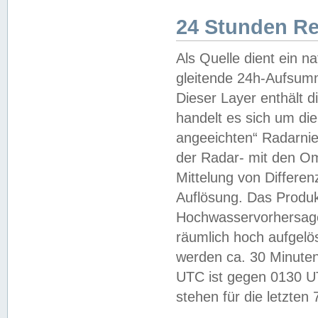
24 Stunden R
Als Quelle dient ein n
gleitende 24h-Aufsum
Dieser Layer enthält
handelt es sich um di
angeeichten“ Radarnie
der Radar- mit den O
Mittelung von Differe
Auflösung. Das Produk
Hochwasservorhersagez
räumlich hoch aufgelö
werden ca. 30 Minuten
UTC ist gegen 0130 UTC
stehen für die letzten