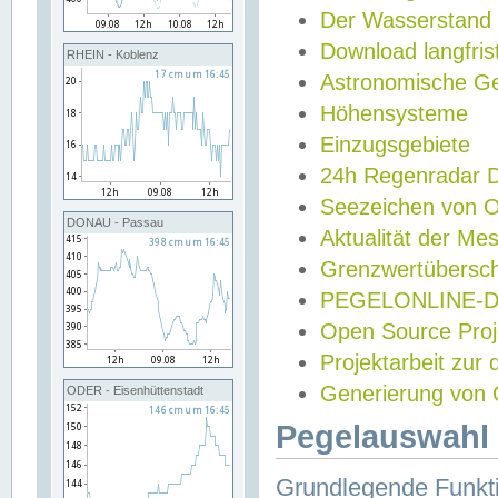
Der Wasserstand
Download langfris
RHEIN - Koblenz
Astronomische Gez
Höhensysteme
Einzugsgebiete
24h Regenradar
Seezeichen von 
DONAU - Passau
Aktualität der Me
Grenzwertübersch
PEGELONLINE-Di
Open Source Projek
Projektarbeit zur
Generierung von 
ODER - Eisenhüttenstadt
Pegelauswahl 
Grundlegende Funkti