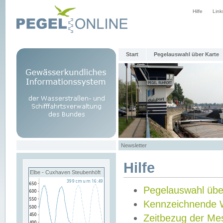
Hilfe
Link
Start
Pegelauswahl über Karte
Newsletter
Hilfe
Elbe - Cuxhaven Steubenhöft
Pegelauswahl übe
Kennzeichnende 
Zeitbezug der Me