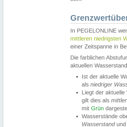
Grenzwertüber
In PEGELONLINE werde
mittleren niedrigsten
einer Zeitspanne in Be
Die farblichen Abstuf
aktuellen Wasserstand
Ist der aktuelle 
als
niedriger Was
Liegt der aktue
gilt dies als
mittle
mit
Grün
dargestel
Wasserstände obe
Wasserstand
und