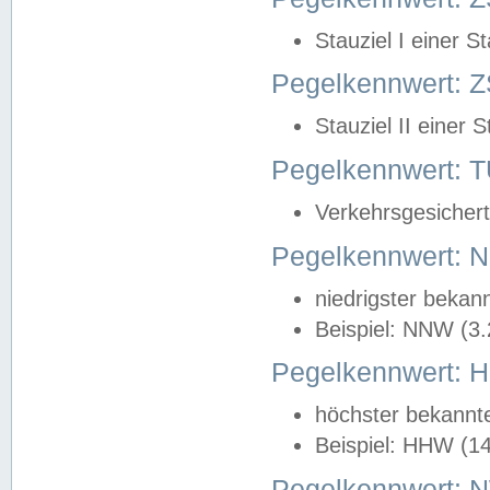
Stauziel I einer S
Pegelkennwert: Z
Stauziel II einer 
Pegelkennwert:
Verkehrsgesichert
Pegelkennwert:
niedrigster bekan
Beispiel: NNW (3
Pegelkennwert:
höchster bekannt
Beispiel: HHW (1
Pegelkennwert: 