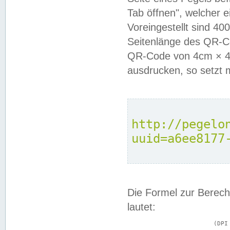
Tab öffnen", welcher 
Voreingestellt sind 4
Seitenlänge des QR-C
QR-Code von 4cm × 4c
ausdrucken, so setzt 
http://pegelo
uuid=a6ee8177
Die Formel zur Berech
lautet:
			(DPI × Druckkantenlänge in cm) ÷ 2,54 = Kantenlänge in Pixel
