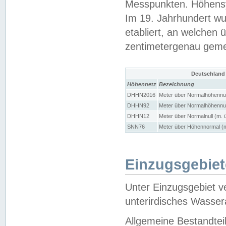
Messpunkten. Höhensy
Im 19. Jahrhundert wu
etabliert, an welchen 
zentimetergenau gem
Deutschland
Höhennetz
Bezeichnung
DHHN2016
Meter über Normalhöhennul
DHHN92
Meter über Normalhöhennul
DHHN12
Meter über Normalnull (m. 
SNN76
Meter über Höhennormal (m
Einzugsgebiet
Unter Einzugsgebiet v
unterirdisches Wasser
Allgemeine Bestandtei