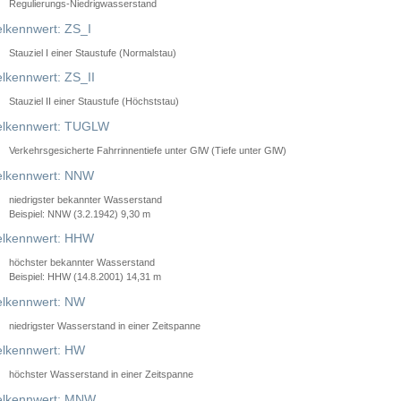
Regulierungs-Niedrigwasserstand
lkennwert: ZS_I
Stauziel I einer Staustufe (Normalstau)
lkennwert: ZS_II
Stauziel II einer Staustufe (Höchststau)
elkennwert: TUGLW
Verkehrsgesicherte Fahrrinnentiefe unter GlW (Tiefe unter GlW)
lkennwert: NNW
niedrigster bekannter Wasserstand
Beispiel: NNW (3.2.1942) 9,30 m
lkennwert: HHW
höchster bekannter Wasserstand
Beispiel: HHW (14.8.2001) 14,31 m
lkennwert: NW
niedrigster Wasserstand in einer Zeitspanne
lkennwert: HW
höchster Wasserstand in einer Zeitspanne
elkennwert: MNW