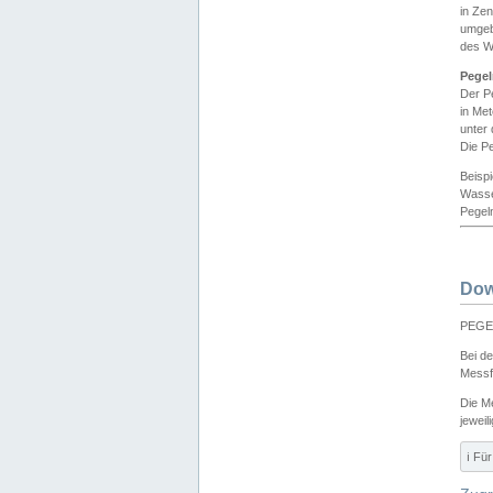
in Ze
umgeb
des W
Pegel
Der P
in Me
unter
Die Pe
Beisp
Wasse
Pegeln
Dow
PEGEL
Bei d
Messf
Die M
jeweil
ℹ️ F