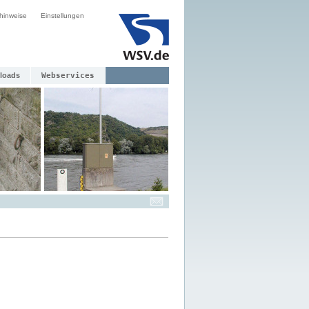
hinweise
Einstellungen
loads
Webservices