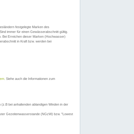
esländern festgelegte Marken des
Sind immer für einen Gewässerabschnitt gültig.
. Bei Erreichen dieser Marken (Hochwasser)
erabschnitt in Kraft bzw. werden bei
tem
. Siehe auch die Informationen zum
 (z.B bei anhaltenden ablandigen Winden in der
drigster Gezeitenwasserstande (NGzW) bzw. "Lowest