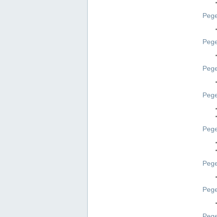
Pege
Pege
Peg
Pege
Pege
Pege
Pege
Peg