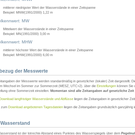
mittlerer niedrigster Wert der Wasserstände in einer Zeitspanne
Beispiel: MNW(1991/2000) 1,22 m
lkennwert: MW
Mittelwert der Wasserstände in einer Zeitspanne
Beispiel: MN(1991/2000) 3,00 m
elkennwert: MHW
mittlerer höchster Wert der Wasserstände in einer Zeitspanne
Beispiel: MHW(1991/2000) 6,00 m
tbezug der Messwerte
itangaben der Messwerte werden standardmäßig in gesetzlicher (lokaler) Zeit dargestellt. D
em Wechsel im Sommer zur Sommerzeit (MESZ, UTC+2). über die
Einstellungen
können Sie d
ellung ohne Sommerzeit einstellen.
Momentan sind alle Zeitangaben auf gesetzliche Zeit e
Download langfristiger Wasserstände und Abflüsse
liegen die Zeitangaben in gesetzlicher Zeit
n zum
Download angebotenen Tagesdateien
liegen die Zeitangaben grundsätzlich ganzjährig in
 Wasserstand
asserstand ist der lotrechte Abstand eines Punktes des Wasserspiegels über dem
Pegelnul