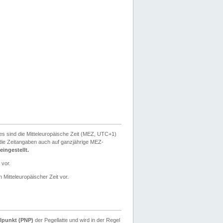
ies sind die Mitteleuropäische Zeit (MEZ, UTC+1)
ie Zeitangaben auch auf ganzjährige MEZ-
ingestellt.
 vor.
 Mitteleuropäischer Zeit vor.
lpunkt (PNP)
der Pegellatte und wird in der Regel