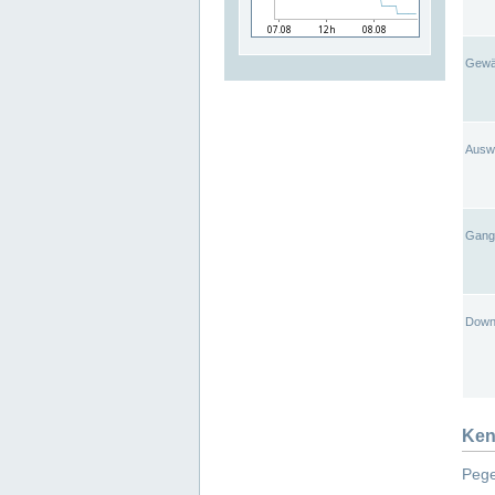
Gewä
Ausw
Gangl
Down
Ken
Pege