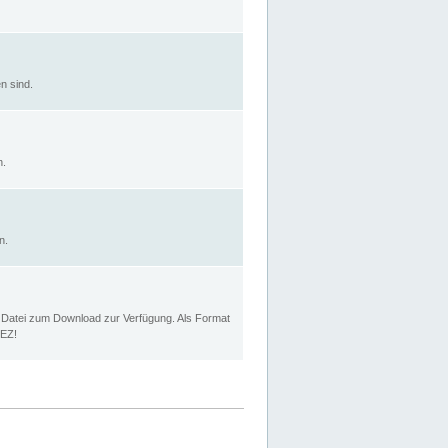
n sind.
n.
n.
p Datei zum Download zur Verfügung. Als Format
MEZ!