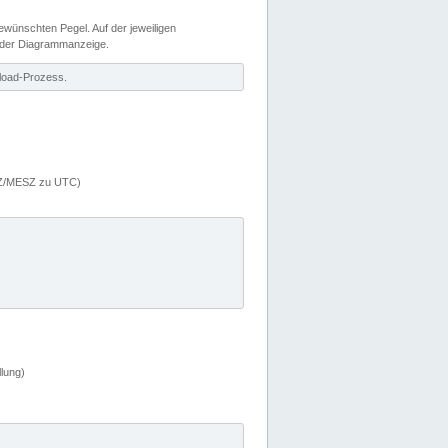
wünschten Pegel. Auf der jeweiligen
 der Diagrammanzeige.
load-Prozess.
MEZ/MESZ zu UTC)
lung)