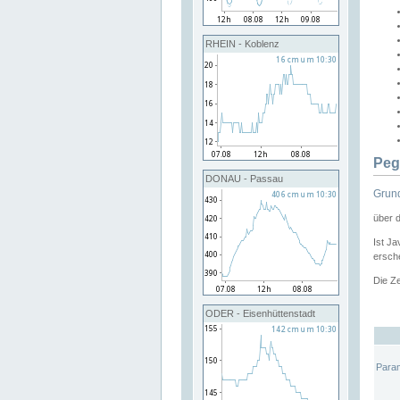
RHEIN - Koblenz
Peg
DONAU - Passau
Grund
über 
Ist Ja
ersche
Die Ze
ODER - Eisenhüttenstadt
Para