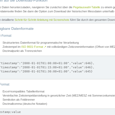
iff auf die Download-Funktion
e Daten herunterzuladen, navigieren Sie zunächst über die
Pegelauswahl-Tabelle
zu einem ge
datenseite finden Sie dann die Option zum Download der historischen Messdaten unterhalb
ne detaillierte
Schritt-für-Schritt-Anleitung mit Screenshots
führt Sie durch den gesamten Down
ügbare Datenformate
-Format
Strukturiertes Datenformat für programmatische Verarbeitung
Zeitstempel im
ISO 8601-Format
↗
mit vollständigen Zeitzoneninformation (Offset von 
Dezimalpunkt als Trennzeichen
"timestamp":"2000-01-01T01:00:00+01:00","value":646},

"timestamp":"2000-01-01T01:15:00+01:00","value":646},

"timestamp":"2000-01-01T01:30:00+01:00","value":645}

Format
Excel-kompatibles Tabellenformat
Vereinfachte Zeitstempeldarstellung in gesetzlicher Zeit (MEZ/MESZ mit Sommerzeitumstel
Semikolon als Feldtrenner
Dezimalkomma (deutsche Notation)
estamp;value
