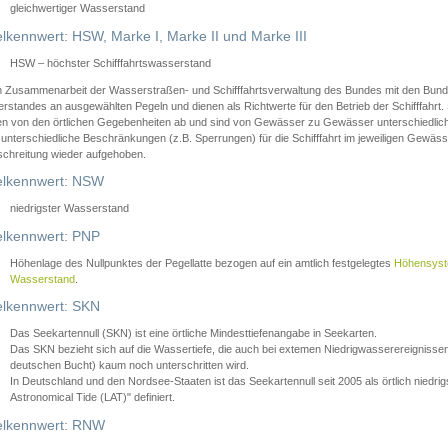
gleichwertiger Wasserstand
lkennwert: HSW, Marke I, Marke II und Marke III
HSW – höchster Schifffahrtswasserstand
in Zusammenarbeit der Wasserstraßen- und Schifffahrtsverwaltung des Bundes mit den Bund
standes an ausgewählten Pegeln und dienen als Richtwerte für den Betrieb der Schifffahrt. 
n von den örtlichen Gegebenheiten ab und sind von Gewässer zu Gewässer unterschiedlich
 unterschiedliche Beschränkungen (z.B. Sperrungen) für die Schifffahrt im jeweiligen Gewäss
schreitung wieder aufgehoben.
lkennwert: NSW
niedrigster Wasserstand
lkennwert: PNP
Höhenlage des Nullpunktes der Pegellatte bezogen auf ein amtlich festgelegtes
Höhensys
Wasserstand
.
lkennwert: SKN
Das Seekartennull (SKN) ist eine örtliche Mindesttiefenangabe in Seekarten.
Das SKN bezieht sich auf die Wassertiefe, die auch bei extemen Niedrigwasserereignissen
deutschen Bucht) kaum noch unterschritten wird.
In Deutschland und den Nordsee-Staaten ist das Seekartennull seit 2005 als örtlich nie
Astronomical Tide (LAT)" definiert.
lkennwert: RNW