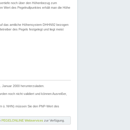
ssertiefe noch über den Höhenbezug zum
en Wert des Pegelnullpunktes erhält man die Höhe
d auf das amtliche Höhensystem DHHN92 bezogen
reiber des Pegels festgelegt und liegt meist
. Januar 2000 herunterzuladen.
den noch nicht validiert und können Ausreißer,
(m ü. NHN) müssen Sie den PNP-Wert des
ie
PEGELONLINE Webservices
zur Verfügung.