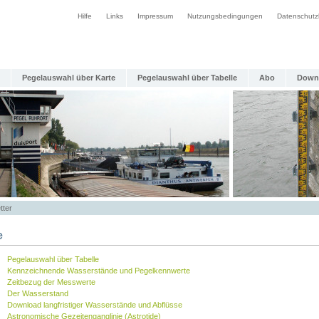
Hilfe
Links
Impressum
Nutzungsbedingungen
Datenschutz
Pegelauswahl über Karte
Pegelauswahl über Tabelle
Abo
Down
tter
e
Pegelauswahl über Tabelle
Kennzeichnende Wasserstände und Pegelkennwerte
Zeitbezug der Messwerte
Der Wasserstand
Download langfristiger Wasserstände und Abflüsse
Astronomische Gezeitenganglinie (Astrotide)