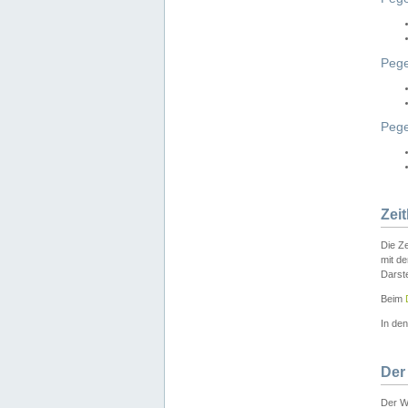
Pege
Peg
Zei
Die Ze
mit d
Darst
Beim
In de
Der
Der W