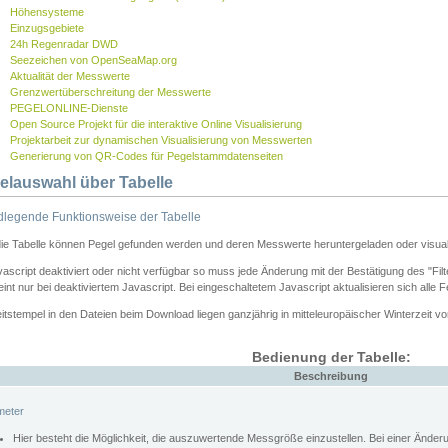
Höhensysteme
Einzugsgebiete
24h Regenradar DWD
Seezeichen von OpenSeaMap.org
Aktualität der Messwerte
Grenzwertüberschreitung der Messwerte
PEGELONLINE-Dienste
Open Source Projekt für die interaktive Online Visualisierung
Projektarbeit zur dynamischen Visualisierung von Messwerten
Generierung von QR-Codes für Pegelstammdatenseiten
elauswahl über Tabelle
legende Funktionsweise der Tabelle
die Tabelle können Pegel gefunden werden und deren Messwerte heruntergeladen oder visuali
vascript deaktiviert oder nicht verfügbar so muss jede Änderung mit der Bestätigung des "Filt
int nur bei deaktiviertem Javascript. Bei eingeschaltetem Javascript aktualisieren sich alle 
itstempel in den Dateien beim Download liegen ganzjährig in mitteleuropäischer Winterzeit vo
Bedienung der Tabelle:
Beschreibung
meter
Hier besteht die Möglichkeit, die auszuwertende Messgröße einzustellen. Bei einer Ände