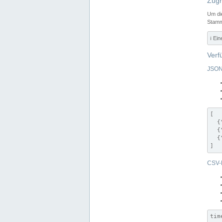
Zugr
Um di
Stamm
ℹ️ Ei
Verf
JSON
[

  {
  {
  {
]
CSV-
tim