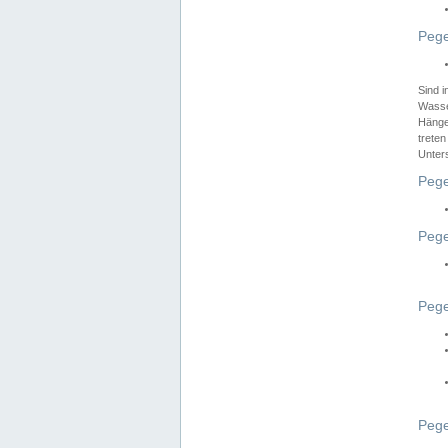
Pege
Sind 
Wasser
Hänge
treten
Unter
Pege
Pege
Pege
Pege