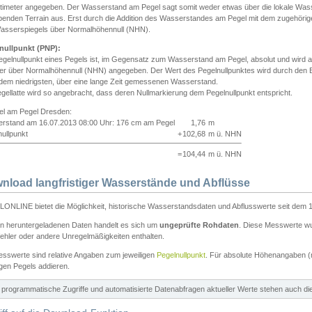
ntimeter angegeben. Der Wasserstand am Pegel sagt somit weder etwas über die lokale Wa
enden Terrain aus. Erst durch die Addition des Wasserstandes am Pegel mit dem zugehörig
asserspiegels über Normalhöhennull (NHN).
nullpunkt (PNP):
egelnullpunkt eines Pegels ist, im Gegensatz zum Wasserstand am Pegel, absolut und wir
ter über Normalhöhennull (NHN) angegeben. Der Wert des Pegelnullpunktes wird durch den Bet
 dem niedrigsten, über eine lange Zeit gemessenen Wasserstand.
gellatte wird so angebracht, dass deren Nullmarkierung dem Pegelnullpunkt entspricht.
iel am Pegel Dresden:
rstand am 16.07.2013 08:00 Uhr: 176 cm am Pegel
1,76
m
ullpunkt
+
102,68
m ü. NHN
=
104,44
m ü. NHN
nload langfristiger Wasserstände und Abflüsse
ONLINE bietet die Möglichkeit, historische Wasserstandsdaten und Abflusswerte seit dem 1
en heruntergeladenen Daten handelt es sich um
ungeprüfte Rohdaten
. Diese Messwerte wur
ehler oder andere Unregelmäßigkeiten enthalten.
esswerte sind relative Angaben zum jeweiligen
Pegelnullpunkt
. Für absolute Höhenangaben 
igen Pegels addieren.
ür programmatische Zugriffe und automatisierte Datenabfragen aktueller Werte stehen auch d