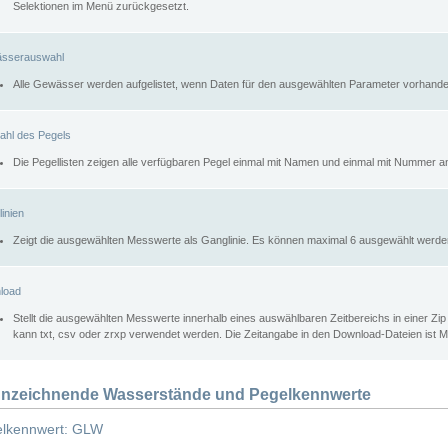
Selektionen im Menü zurückgesetzt.
sserauswahl
Alle Gewässer werden aufgelistet, wenn Daten für den ausgewählten Parameter vorhande
ahl des Pegels
Die Pegellisten zeigen alle verfügbaren Pegel einmal mit Namen und einmal mit Nummer a
inien
Zeigt die ausgewählten Messwerte als Ganglinie. Es können maximal 6 ausgewählt werde
load
Stellt die ausgewählten Messwerte innerhalb eines auswählbaren Zeitbereichs in einer Zi
kann txt, csv oder zrxp verwendet werden. Die Zeitangabe in den Download-Dateien ist 
nzeichnende Wasserstände und Pegelkennwerte
lkennwert: GLW