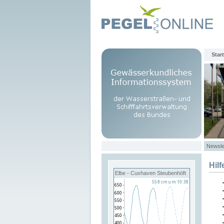
Start
Newsle
Hilf
Elbe - Cuxhaven Steubenhöft