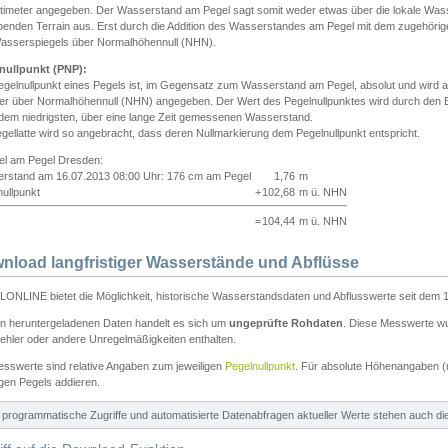
ntimeter angegeben. Der Wasserstand am Pegel sagt somit weder etwas über die lokale Wa
enden Terrain aus. Erst durch die Addition des Wasserstandes am Pegel mit dem zugehörig
asserspiegels über Normalhöhennull (NHN).
nullpunkt (PNP):
egelnullpunkt eines Pegels ist, im Gegensatz zum Wasserstand am Pegel, absolut und wir
ter über Normalhöhennull (NHN) angegeben. Der Wert des Pegelnullpunktes wird durch den Bet
 dem niedrigsten, über eine lange Zeit gemessenen Wasserstand.
gellatte wird so angebracht, dass deren Nullmarkierung dem Pegelnullpunkt entspricht.
iel am Pegel Dresden:
rstand am 16.07.2013 08:00 Uhr: 176 cm am Pegel
1,76
m
ullpunkt
+
102,68
m ü. NHN
=
104,44
m ü. NHN
nload langfristiger Wasserstände und Abflüsse
ONLINE bietet die Möglichkeit, historische Wasserstandsdaten und Abflusswerte seit dem 1
en heruntergeladenen Daten handelt es sich um
ungeprüfte Rohdaten
. Diese Messwerte wur
ehler oder andere Unregelmäßigkeiten enthalten.
esswerte sind relative Angaben zum jeweiligen
Pegelnullpunkt
. Für absolute Höhenangaben 
igen Pegels addieren.
ür programmatische Zugriffe und automatisierte Datenabfragen aktueller Werte stehen auch d