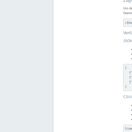
Zugr
Um di
Stamm
ℹ️ Ei
Verf
JSON
[

  {
  {
  {
]
CSV-
tim