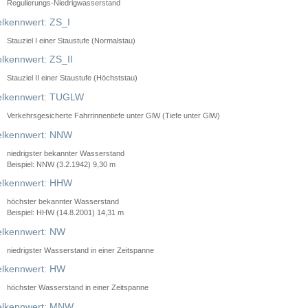
Regulierungs-Niedrigwasserstand
lkennwert: ZS_I
Stauziel I einer Staustufe (Normalstau)
lkennwert: ZS_II
Stauziel II einer Staustufe (Höchststau)
elkennwert: TUGLW
Verkehrsgesicherte Fahrrinnentiefe unter GlW (Tiefe unter GlW)
lkennwert: NNW
niedrigster bekannter Wasserstand
Beispiel: NNW (3.2.1942) 9,30 m
lkennwert: HHW
höchster bekannter Wasserstand
Beispiel: HHW (14.8.2001) 14,31 m
lkennwert: NW
niedrigster Wasserstand in einer Zeitspanne
lkennwert: HW
höchster Wasserstand in einer Zeitspanne
elkennwert: MNW