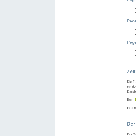
Pege
Peg
Zei
Die Ze
mit d
Darst
Beim
In de
Der
Der W