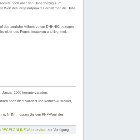
ssertiefe noch über den Höhenbezug zum
en Wert des Pegelnullpunktes erhält man die Höhe
d auf das amtliche Höhensystem DHHN92 bezogen
reiber des Pegels festgelegt und liegt meist
. Januar 2000 herunterzuladen.
den noch nicht validiert und können Ausreißer,
(m ü. NHN) müssen Sie den PNP-Wert des
ie
PEGELONLINE Webservices
zur Verfügung.