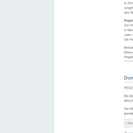
in Ze
umgeb
des W
Pegel
Der P
in Me
unter
Die Pe
Beisp
Wasse
Pegeln
Dow
PEGEL
Bei d
Messf
Die M
jeweil
ℹ️ F