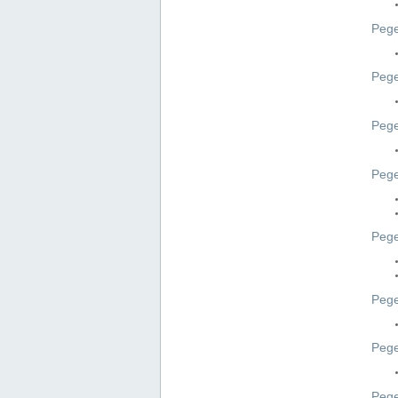
Pege
Pege
Peg
Pege
Pege
Pege
Pege
Peg