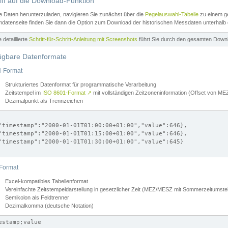
iff auf die Download-Funktion
e Daten herunterzuladen, navigieren Sie zunächst über die
Pegelauswahl-Tabelle
zu einem ge
datenseite finden Sie dann die Option zum Download der historischen Messdaten unterhalb
ne detaillierte
Schritt-für-Schritt-Anleitung mit Screenshots
führt Sie durch den gesamten Down
ügbare Datenformate
-Format
Strukturiertes Datenformat für programmatische Verarbeitung
Zeitstempel im
ISO 8601-Format
↗
mit vollständigen Zeitzoneninformation (Offset von 
Dezimalpunkt als Trennzeichen
"timestamp":"2000-01-01T01:00:00+01:00","value":646},

"timestamp":"2000-01-01T01:15:00+01:00","value":646},

"timestamp":"2000-01-01T01:30:00+01:00","value":645}

Format
Excel-kompatibles Tabellenformat
Vereinfachte Zeitstempeldarstellung in gesetzlicher Zeit (MEZ/MESZ mit Sommerzeitumstel
Semikolon als Feldtrenner
Dezimalkomma (deutsche Notation)
estamp;value
