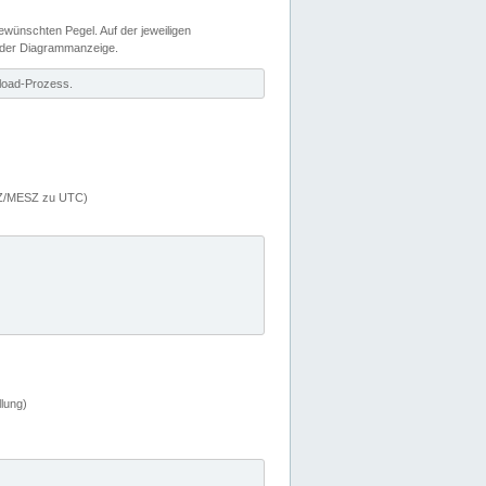
wünschten Pegel. Auf der jeweiligen
 der Diagrammanzeige.
load-Prozess.
MEZ/MESZ zu UTC)
lung)