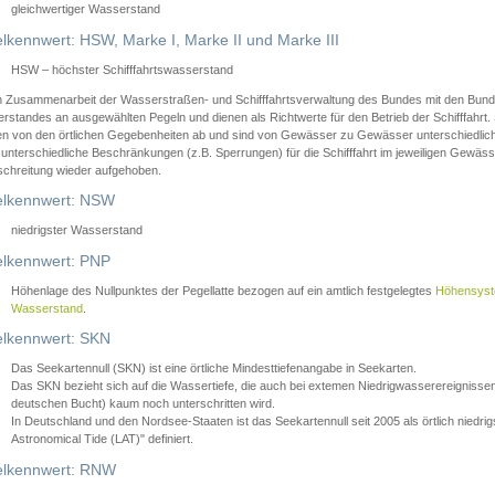
gleichwertiger Wasserstand
lkennwert: HSW, Marke I, Marke II und Marke III
HSW – höchster Schifffahrtswasserstand
in Zusammenarbeit der Wasserstraßen- und Schifffahrtsverwaltung des Bundes mit den Bund
standes an ausgewählten Pegeln und dienen als Richtwerte für den Betrieb der Schifffahrt. 
n von den örtlichen Gegebenheiten ab und sind von Gewässer zu Gewässer unterschiedlich
 unterschiedliche Beschränkungen (z.B. Sperrungen) für die Schifffahrt im jeweiligen Gewäss
schreitung wieder aufgehoben.
lkennwert: NSW
niedrigster Wasserstand
lkennwert: PNP
Höhenlage des Nullpunktes der Pegellatte bezogen auf ein amtlich festgelegtes
Höhensys
Wasserstand
.
lkennwert: SKN
Das Seekartennull (SKN) ist eine örtliche Mindesttiefenangabe in Seekarten.
Das SKN bezieht sich auf die Wassertiefe, die auch bei extemen Niedrigwasserereignissen
deutschen Bucht) kaum noch unterschritten wird.
In Deutschland und den Nordsee-Staaten ist das Seekartennull seit 2005 als örtlich nie
Astronomical Tide (LAT)" definiert.
lkennwert: RNW