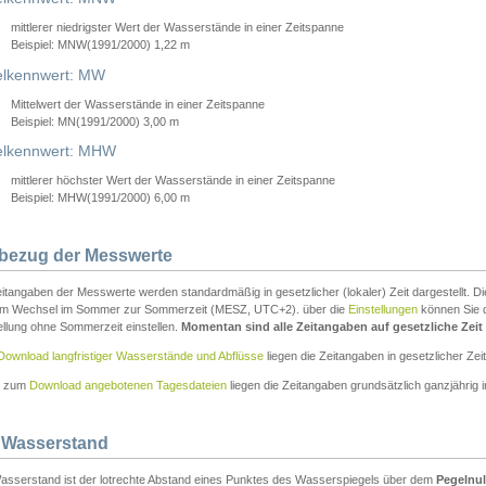
mittlerer niedrigster Wert der Wasserstände in einer Zeitspanne
Beispiel: MNW(1991/2000) 1,22 m
lkennwert: MW
Mittelwert der Wasserstände in einer Zeitspanne
Beispiel: MN(1991/2000) 3,00 m
elkennwert: MHW
mittlerer höchster Wert der Wasserstände in einer Zeitspanne
Beispiel: MHW(1991/2000) 6,00 m
tbezug der Messwerte
itangaben der Messwerte werden standardmäßig in gesetzlicher (lokaler) Zeit dargestellt. D
em Wechsel im Sommer zur Sommerzeit (MESZ, UTC+2). über die
Einstellungen
können Sie d
ellung ohne Sommerzeit einstellen.
Momentan sind alle Zeitangaben auf gesetzliche Zeit e
Download langfristiger Wasserstände und Abflüsse
liegen die Zeitangaben in gesetzlicher Zeit
n zum
Download angebotenen Tagesdateien
liegen die Zeitangaben grundsätzlich ganzjährig in
 Wasserstand
asserstand ist der lotrechte Abstand eines Punktes des Wasserspiegels über dem
Pegelnul