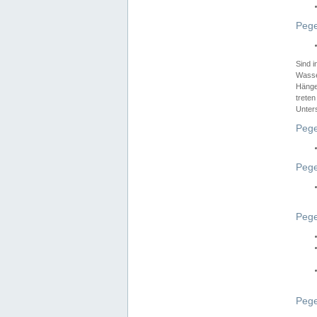
Pege
Sind 
Wasser
Hänge
treten
Unter
Pege
Pege
Pege
Pege