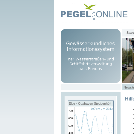
Start
Newsle
Hilf
Elbe - Cuxhaven Steubenhöft