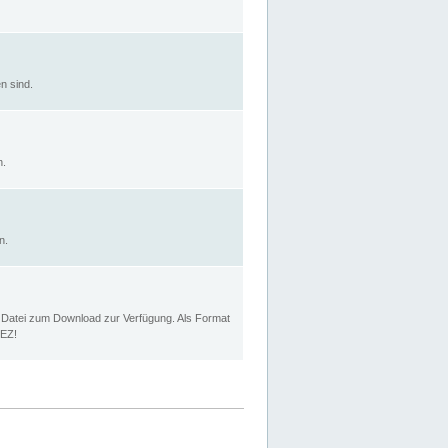
n sind.
n.
n.
p Datei zum Download zur Verfügung. Als Format
MEZ!