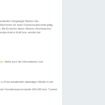
esländern festgelegte Marken des
Sind immer für einen Gewässerabschnitt gültig.
. Bei Erreichen dieser Marken (Hochwasser)
erabschnitt in Kraft bzw. werden bei
tem
. Siehe auch die Informationen zum
 (z.B bei anhaltenden ablandigen Winden in der
drigster Gezeitenwasserstande (NGzW) bzw. "Lowest