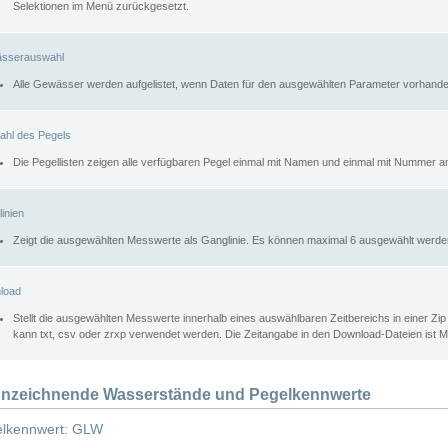
Selektionen im Menü zurückgesetzt.
sserauswahl
Alle Gewässer werden aufgelistet, wenn Daten für den ausgewählten Parameter vorhande
ahl des Pegels
Die Pegellisten zeigen alle verfügbaren Pegel einmal mit Namen und einmal mit Nummer a
inien
Zeigt die ausgewählten Messwerte als Ganglinie. Es können maximal 6 ausgewählt werde
load
Stellt die ausgewählten Messwerte innerhalb eines auswählbaren Zeitbereichs in einer Zi
kann txt, csv oder zrxp verwendet werden. Die Zeitangabe in den Download-Dateien ist 
nzeichnende Wasserstände und Pegelkennwerte
lkennwert: GLW