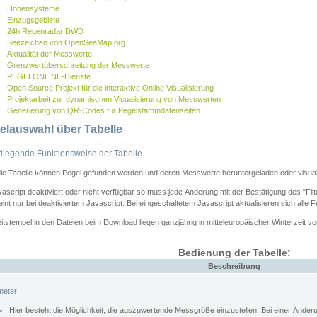
Höhensysteme
Einzugsgebiete
24h Regenradar DWD
Seezeichen von OpenSeaMap.org
Aktualität der Messwerte
Grenzwertüberschreitung der Messwerte
PEGELONLINE-Dienste
Open Source Projekt für die interaktive Online Visualisierung
Projektarbeit zur dynamischen Visualisierung von Messwerten
Generierung von QR-Codes für Pegelstammdatenseiten
elauswahl über Tabelle
legende Funktionsweise der Tabelle
die Tabelle können Pegel gefunden werden und deren Messwerte heruntergeladen oder visuali
vascript deaktiviert oder nicht verfügbar so muss jede Änderung mit der Bestätigung des "Filt
int nur bei deaktiviertem Javascript. Bei eingeschaltetem Javascript aktualisieren sich alle 
itstempel in den Dateien beim Download liegen ganzjährig in mitteleuropäischer Winterzeit vo
Bedienung der Tabelle:
Beschreibung
meter
Hier besteht die Möglichkeit, die auszuwertende Messgröße einzustellen. Bei einer Ände