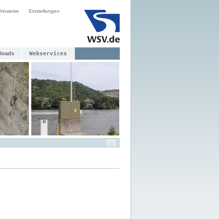
hinweise
Einstellungen
loads
Webservices