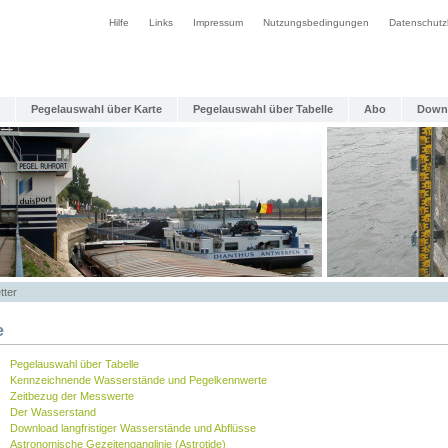
Hilfe
Links
Impressum
Nutzungsbedingungen
Datenschutz
Pegelauswahl über Karte
Pegelauswahl über Tabelle
Abo
Down
tter
e
Pegelauswahl über Tabelle
Kennzeichnende Wasserstände und Pegelkennwerte
Zeitbezug der Messwerte
Der Wasserstand
Download langfristiger Wasserstände und Abflüsse
Astronomische Gezeitenganglinie (Astrotide)