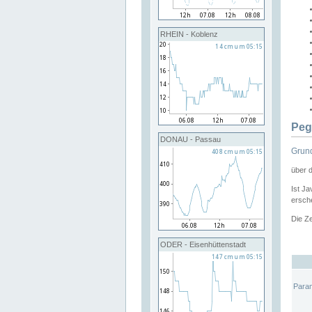
RHEIN - Koblenz
Peg
DONAU - Passau
Grund
über 
Ist Ja
ersche
Die Ze
ODER - Eisenhüttenstadt
Para