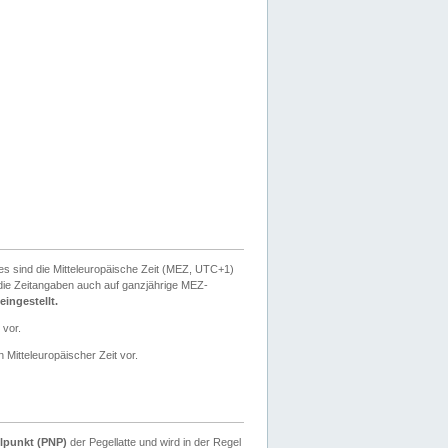
ies sind die Mitteleuropäische Zeit (MEZ, UTC+1)
ie Zeitangaben auch auf ganzjährige MEZ-
ingestellt.
 vor.
 Mitteleuropäischer Zeit vor.
lpunkt (PNP)
der Pegellatte und wird in der Regel