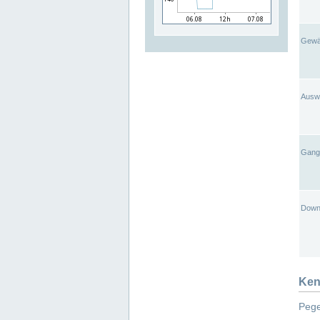
Gewä
Ausw
Gangl
Down
Ken
Pege