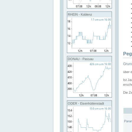
RHEIN - Koblenz
Peg
DONAU - Passau
Grund
über 
Ist Ja
ersche
Die Ze
ODER - Eisenhüttenstadt
Para