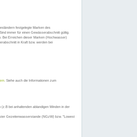
esländern festgelegte Marken des
Sind immer für einen Gewässerabschnitt gültig.
. Bei Erreichen dieser Marken (Hochwasser)
erabschnitt in Kraft bzw. werden bei
tem
. Siehe auch die Informationen zum
 (z.B bei anhaltenden ablandigen Winden in der
drigster Gezeitenwasserstande (NGzW) bzw. "Lowest