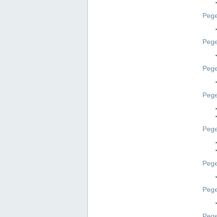
Pege
Pege
Peg
Pege
Pege
Pege
Pege
Peg