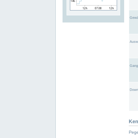
Gewä
Ausw
Gangl
Down
Ken
Pege