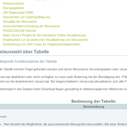
Höhensysteme
Einzugsgebiete
24h Regenradar DWD
Seezeichen von OpenSeaMap.org
Aktualität der Messwerte
Grenzwertüberschreitung der Messwerte
PEGELONLINE-Dienste
Open Source Projekt für die interaktive Online Visualisierung
Projektarbeit zur dynamischen Visualisierung von Messwerten
Generierung von QR-Codes für Pegelstammdatenseiten
elauswahl über Tabelle
legende Funktionsweise der Tabelle
die Tabelle können Pegel gefunden werden und deren Messwerte heruntergeladen oder visuali
vascript deaktiviert oder nicht verfügbar so muss jede Änderung mit der Bestätigung des "Filt
int nur bei deaktiviertem Javascript. Bei eingeschaltetem Javascript aktualisieren sich alle 
itstempel in den Dateien beim Download liegen ganzjährig in mitteleuropäischer Winterzeit vo
Bedienung der Tabelle:
Beschreibung
meter
Hier besteht die Möglichkeit, die auszuwertende Messgröße einzustellen. Bei einer Ände