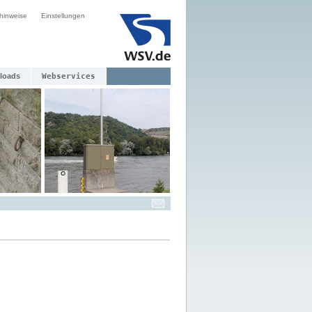
hinweise
Einstellungen
loads
Webservices