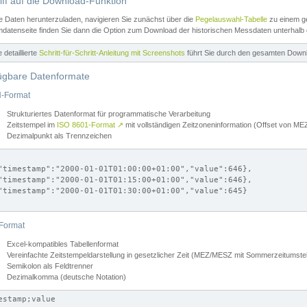
iff auf die Download-Funktion
e Daten herunterzuladen, navigieren Sie zunächst über die
Pegelauswahl-Tabelle
zu einem ge
datenseite finden Sie dann die Option zum Download der historischen Messdaten unterhalb
ne detaillierte
Schritt-für-Schritt-Anleitung mit Screenshots
führt Sie durch den gesamten Down
ügbare Datenformate
-Format
Strukturiertes Datenformat für programmatische Verarbeitung
Zeitstempel im
ISO 8601-Format
↗
mit vollständigen Zeitzoneninformation (Offset von 
Dezimalpunkt als Trennzeichen
"timestamp":"2000-01-01T01:00:00+01:00","value":646},

"timestamp":"2000-01-01T01:15:00+01:00","value":646},

"timestamp":"2000-01-01T01:30:00+01:00","value":645}

Format
Excel-kompatibles Tabellenformat
Vereinfachte Zeitstempeldarstellung in gesetzlicher Zeit (MEZ/MESZ mit Sommerzeitumstel
Semikolon als Feldtrenner
Dezimalkomma (deutsche Notation)
estamp;value
