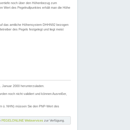
ssertiefe noch über den Höhenbezug zum
en Wert des Pegelnullpunktes erhält man die Höhe
d auf das amtliche Höhensystem DHHN92 bezogen
reiber des Pegels festgelegt und liegt meist
. Januar 2000 herunterzuladen.
den noch nicht validiert und können Ausreißer,
(m ü. NHN) müssen Sie den PNP-Wert des
ie
PEGELONLINE Webservices
zur Verfügung.