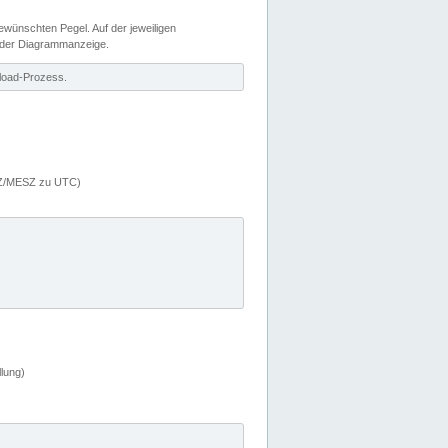
wünschten Pegel. Auf der jeweiligen
 der Diagrammanzeige.
load-Prozess.
MEZ/MESZ zu UTC)
lung)