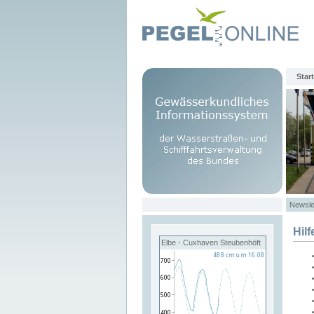
Start
Newsle
Hilf
Elbe - Cuxhaven Steubenhöft