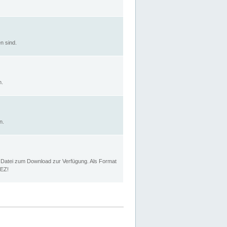
n sind.
n.
n.
p Datei zum Download zur Verfügung. Als Format
MEZ!