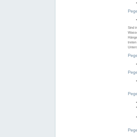
Pege
Sind 
Wasser
Hänge
treten
Unter
Pege
Pege
Pege
Pege