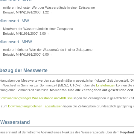
mittlerer niedrigster Wert der Wasserstände in einer Zeitspanne
Beispiel: MNW(1991/2000) 1,22 m
lkennwert: MW
Mittelwert der Wasserstände in einer Zeitspanne
Beispiel: MN(1991/2000) 3,00 m
elkennwert: MHW
mittlerer höchster Wert der Wasserstände in einer Zeitspanne
Beispiel: MHW(1991/2000) 6,00 m
tbezug der Messwerte
itangaben der Messwerte werden standardmäßig in gesetzlicher (lokaler) Zeit dargestellt. D
em Wechsel im Sommer zur Sommerzeit (MESZ, UTC+2). über die
Einstellungen
können Sie d
ellung ohne Sommerzeit einstellen.
Momentan sind alle Zeitangaben auf gesetzliche Zeit e
Download langfristiger Wasserstände und Abflüsse
liegen die Zeitangaben in gesetzlicher Zeit
n zum
Download angebotenen Tagesdateien
liegen die Zeitangaben grundsätzlich ganzjährig in
 Wasserstand
asserstand ist der lotrechte Abstand eines Punktes des Wasserspiegels über dem
Pegelnul