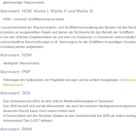
gleichwertiger Wasserstand
lkennwert: HSW, Marke I, Marke II und Marke III
HSW – höchster Schifffahrtswasserstand
in Zusammenarbeit der Wasserstraßen- und Schifffahrtsverwaltung des Bundes mit den Bund
standes an ausgewählten Pegeln und dienen als Richtwerte für den Betrieb der Schifffahrt. 
n von den örtlichen Gegebenheiten ab und sind von Gewässer zu Gewässer unterschiedlich
 unterschiedliche Beschränkungen (z.B. Sperrungen) für die Schifffahrt im jeweiligen Gewäss
schreitung wieder aufgehoben.
lkennwert: NSW
niedrigster Wasserstand
lkennwert: PNP
Höhenlage des Nullpunktes der Pegellatte bezogen auf ein amtlich festgelegtes
Höhensys
Wasserstand
.
lkennwert: SKN
Das Seekartennull (SKN) ist eine örtliche Mindesttiefenangabe in Seekarten.
Das SKN bezieht sich auf die Wassertiefe, die auch bei extemen Niedrigwasserereignissen
deutschen Bucht) kaum noch unterschritten wird.
In Deutschland und den Nordsee-Staaten ist das Seekartennull seit 2005 als örtlich nie
Astronomical Tide (LAT)" definiert.
lkennwert: RNW