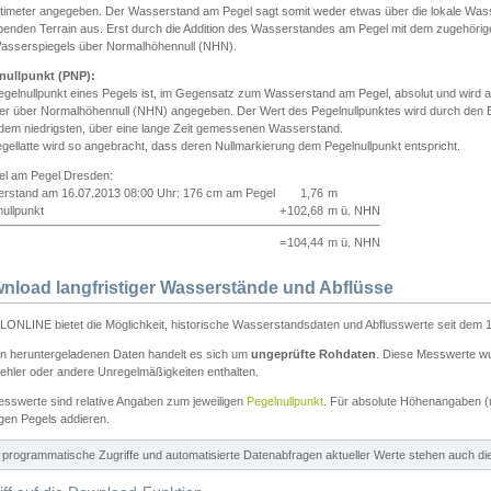
ntimeter angegeben. Der Wasserstand am Pegel sagt somit weder etwas über die lokale Wa
enden Terrain aus. Erst durch die Addition des Wasserstandes am Pegel mit dem zugehörig
asserspiegels über Normalhöhennull (NHN).
nullpunkt (PNP):
egelnullpunkt eines Pegels ist, im Gegensatz zum Wasserstand am Pegel, absolut und wir
ter über Normalhöhennull (NHN) angegeben. Der Wert des Pegelnullpunktes wird durch den Bet
 dem niedrigsten, über eine lange Zeit gemessenen Wasserstand.
gellatte wird so angebracht, dass deren Nullmarkierung dem Pegelnullpunkt entspricht.
iel am Pegel Dresden:
rstand am 16.07.2013 08:00 Uhr: 176 cm am Pegel
1,76
m
ullpunkt
+
102,68
m ü. NHN
=
104,44
m ü. NHN
nload langfristiger Wasserstände und Abflüsse
ONLINE bietet die Möglichkeit, historische Wasserstandsdaten und Abflusswerte seit dem 1
en heruntergeladenen Daten handelt es sich um
ungeprüfte Rohdaten
. Diese Messwerte wur
ehler oder andere Unregelmäßigkeiten enthalten.
esswerte sind relative Angaben zum jeweiligen
Pegelnullpunkt
. Für absolute Höhenangaben 
igen Pegels addieren.
ür programmatische Zugriffe und automatisierte Datenabfragen aktueller Werte stehen auch d