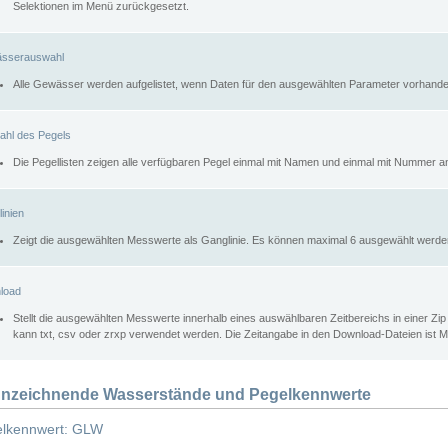
Selektionen im Menü zurückgesetzt.
sserauswahl
Alle Gewässer werden aufgelistet, wenn Daten für den ausgewählten Parameter vorhande
ahl des Pegels
Die Pegellisten zeigen alle verfügbaren Pegel einmal mit Namen und einmal mit Nummer a
inien
Zeigt die ausgewählten Messwerte als Ganglinie. Es können maximal 6 ausgewählt werde
load
Stellt die ausgewählten Messwerte innerhalb eines auswählbaren Zeitbereichs in einer Zi
kann txt, csv oder zrxp verwendet werden. Die Zeitangabe in den Download-Dateien ist 
nzeichnende Wasserstände und Pegelkennwerte
lkennwert: GLW