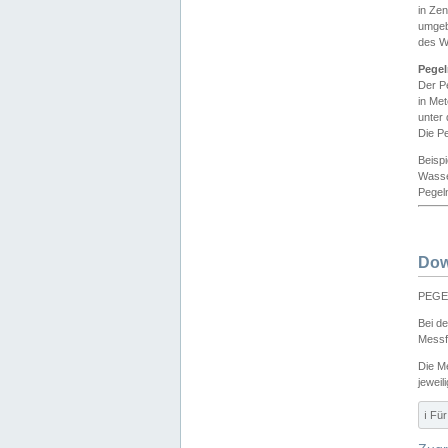
in Ze
umgeb
des W
Pegel
Der P
in Me
unter
Die Pe
Beisp
Wasse
Pegeln
Dow
PEGEL
Bei d
Messf
Die M
jeweil
ℹ️ F