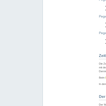
Pege
Peg
Zei
Die Ze
mit d
Darst
Beim
In de
Der
Der W