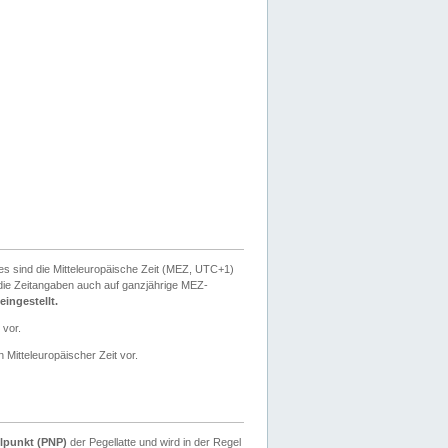
ies sind die Mitteleuropäische Zeit (MEZ, UTC+1)
ie Zeitangaben auch auf ganzjährige MEZ-
ingestellt.
 vor.
 Mitteleuropäischer Zeit vor.
lpunkt (PNP)
der Pegellatte und wird in der Regel