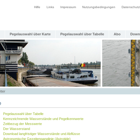
Hilfe
Links
Impressum
Nutzungsbedingungen
Datenschutz
Pegelauswahl über Karte
Pegelauswahl über Tabelle
Abo
Down
tter
e
Pegelauswahl über Tabelle
Kennzeichnende Wasserstände und Pegelkennwerte
Zeitbezug der Messwerte
Der Wasserstand
Download langfristiger Wasserstände und Abflüsse
Astronomische Gezeitenganglinie (Astrotide)