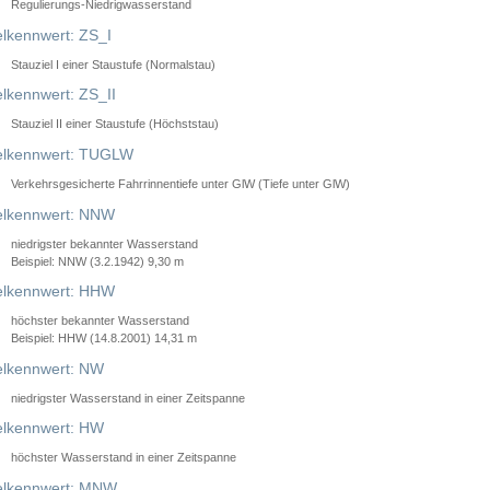
Regulierungs-Niedrigwasserstand
lkennwert: ZS_I
Stauziel I einer Staustufe (Normalstau)
lkennwert: ZS_II
Stauziel II einer Staustufe (Höchststau)
elkennwert: TUGLW
Verkehrsgesicherte Fahrrinnentiefe unter GlW (Tiefe unter GlW)
lkennwert: NNW
niedrigster bekannter Wasserstand
Beispiel: NNW (3.2.1942) 9,30 m
lkennwert: HHW
höchster bekannter Wasserstand
Beispiel: HHW (14.8.2001) 14,31 m
lkennwert: NW
niedrigster Wasserstand in einer Zeitspanne
lkennwert: HW
höchster Wasserstand in einer Zeitspanne
elkennwert: MNW