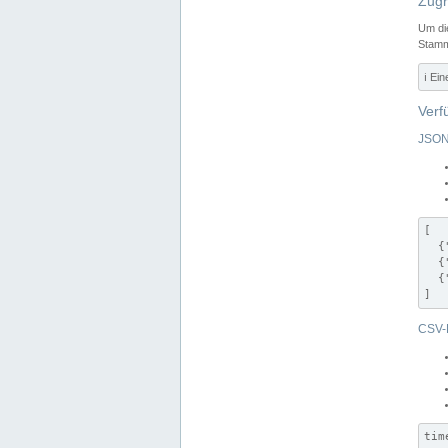
Zugr
Um di
Stamm
ℹ️ Ei
Verf
JSON
[

  {
  {
  {
]
CSV-
tim