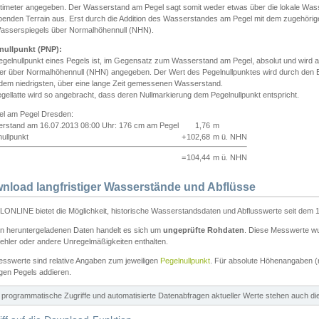
ntimeter angegeben. Der Wasserstand am Pegel sagt somit weder etwas über die lokale Wa
enden Terrain aus. Erst durch die Addition des Wasserstandes am Pegel mit dem zugehörig
asserspiegels über Normalhöhennull (NHN).
nullpunkt (PNP):
egelnullpunkt eines Pegels ist, im Gegensatz zum Wasserstand am Pegel, absolut und wir
ter über Normalhöhennull (NHN) angegeben. Der Wert des Pegelnullpunktes wird durch den Bet
 dem niedrigsten, über eine lange Zeit gemessenen Wasserstand.
gellatte wird so angebracht, dass deren Nullmarkierung dem Pegelnullpunkt entspricht.
iel am Pegel Dresden:
rstand am 16.07.2013 08:00 Uhr: 176 cm am Pegel
1,76
m
ullpunkt
+
102,68
m ü. NHN
=
104,44
m ü. NHN
nload langfristiger Wasserstände und Abflüsse
ONLINE bietet die Möglichkeit, historische Wasserstandsdaten und Abflusswerte seit dem 1
en heruntergeladenen Daten handelt es sich um
ungeprüfte Rohdaten
. Diese Messwerte wur
ehler oder andere Unregelmäßigkeiten enthalten.
esswerte sind relative Angaben zum jeweiligen
Pegelnullpunkt
. Für absolute Höhenangaben 
igen Pegels addieren.
ür programmatische Zugriffe und automatisierte Datenabfragen aktueller Werte stehen auch d