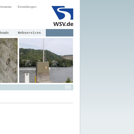
hinweise
Einstellungen
loads
Webservices