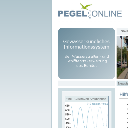
Start
Newsle
Hilf
Elbe - Cuxhaven Steubenhöft