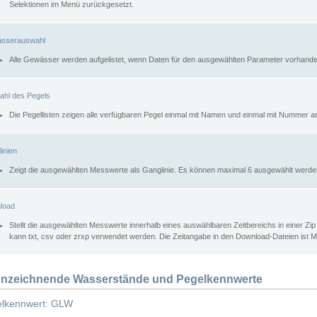
Selektionen im Menü zurückgesetzt.
sserauswahl
Alle Gewässer werden aufgelistet, wenn Daten für den ausgewählten Parameter vorhande
ahl des Pegels
Die Pegellisten zeigen alle verfügbaren Pegel einmal mit Namen und einmal mit Nummer a
inien
Zeigt die ausgewählten Messwerte als Ganglinie. Es können maximal 6 ausgewählt werde
load
Stellt die ausgewählten Messwerte innerhalb eines auswählbaren Zeitbereichs in einer Zi
kann txt, csv oder zrxp verwendet werden. Die Zeitangabe in den Download-Dateien ist 
nzeichnende Wasserstände und Pegelkennwerte
lkennwert: GLW