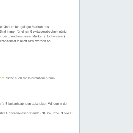
esländern festgelegte Marken des
Sind immer für einen Gewässerabschnitt gültig.
. Bei Erreichen dieser Marken (Hochwasser)
erabschnitt in Kraft bzw. werden bei
tem
. Siehe auch die Informationen zum
 (z.B bei anhaltenden ablandigen Winden in der
drigster Gezeitenwasserstande (NGzW) bzw. "Lowest