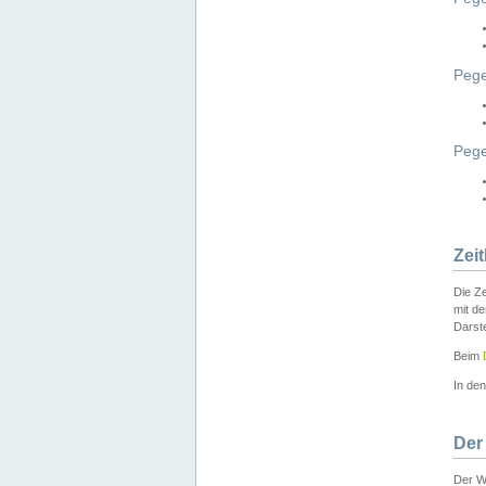
Pege
Peg
Zei
Die Ze
mit d
Darst
Beim
In de
Der
Der W