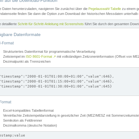
iff auf die Download-Funktion
e Daten herunterzuladen, navigieren Sie zunächst über die
Pegelauswahl-Tabelle
zu einem ge
datenseite finden Sie dann die Option zum Download der historischen Messdaten unterhalb
ne detaillierte
Schritt-für-Schritt-Anleitung mit Screenshots
führt Sie durch den gesamten Down
ügbare Datenformate
-Format
Strukturiertes Datenformat für programmatische Verarbeitung
Zeitstempel im
ISO 8601-Format
↗
mit vollständigen Zeitzoneninformation (Offset von 
Dezimalpunkt als Trennzeichen
"timestamp":"2000-01-01T01:00:00+01:00","value":646},

"timestamp":"2000-01-01T01:15:00+01:00","value":646},

"timestamp":"2000-01-01T01:30:00+01:00","value":645}

Format
Excel-kompatibles Tabellenformat
Vereinfachte Zeitstempeldarstellung in gesetzlicher Zeit (MEZ/MESZ mit Sommerzeitumstel
Semikolon als Feldtrenner
Dezimalkomma (deutsche Notation)
estamp;value
