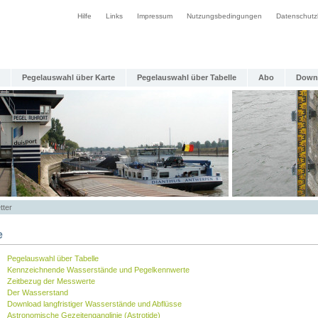
Hilfe
Links
Impressum
Nutzungsbedingungen
Datenschutz
Pegelauswahl über Karte
Pegelauswahl über Tabelle
Abo
Down
tter
e
Pegelauswahl über Tabelle
Kennzeichnende Wasserstände und Pegelkennwerte
Zeitbezug der Messwerte
Der Wasserstand
Download langfristiger Wasserstände und Abflüsse
Astronomische Gezeitenganglinie (Astrotide)