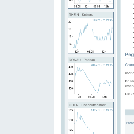
RHEIN - Koblenz
Peg
DONAU - Passau
Grund
über 
Ist Ja
ersche
Die Ze
ODER - Eisenhüttenstadt
Para