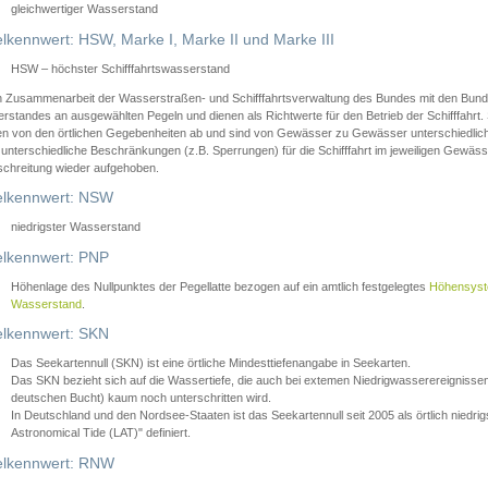
gleichwertiger Wasserstand
lkennwert: HSW, Marke I, Marke II und Marke III
HSW – höchster Schifffahrtswasserstand
in Zusammenarbeit der Wasserstraßen- und Schifffahrtsverwaltung des Bundes mit den Bund
standes an ausgewählten Pegeln und dienen als Richtwerte für den Betrieb der Schifffahrt. 
n von den örtlichen Gegebenheiten ab und sind von Gewässer zu Gewässer unterschiedlich
 unterschiedliche Beschränkungen (z.B. Sperrungen) für die Schifffahrt im jeweiligen Gewäss
schreitung wieder aufgehoben.
lkennwert: NSW
niedrigster Wasserstand
lkennwert: PNP
Höhenlage des Nullpunktes der Pegellatte bezogen auf ein amtlich festgelegtes
Höhensys
Wasserstand
.
lkennwert: SKN
Das Seekartennull (SKN) ist eine örtliche Mindesttiefenangabe in Seekarten.
Das SKN bezieht sich auf die Wassertiefe, die auch bei extemen Niedrigwasserereignissen
deutschen Bucht) kaum noch unterschritten wird.
In Deutschland und den Nordsee-Staaten ist das Seekartennull seit 2005 als örtlich nie
Astronomical Tide (LAT)" definiert.
lkennwert: RNW