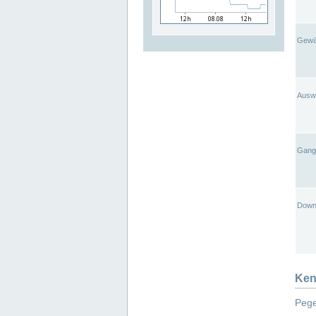
Gewä
Ausw
Gangl
Down
Ken
Pege