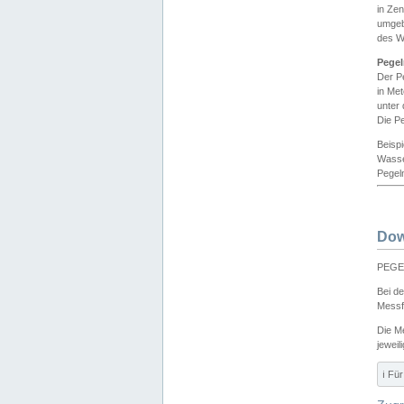
in Ze
umgeb
des W
Pegel
Der P
in Me
unter
Die Pe
Beisp
Wasse
Pegeln
Dow
PEGEL
Bei d
Messf
Die M
jeweil
ℹ️ F