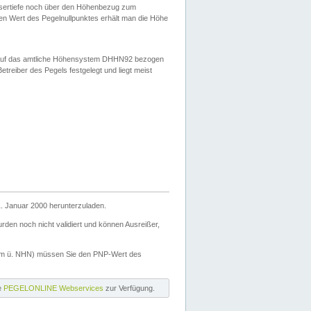
ssertiefe noch über den Höhenbezug zum
en Wert des Pegelnullpunktes erhält man die Höhe
d auf das amtliche Höhensystem DHHN92 bezogen
reiber des Pegels festgelegt und liegt meist
. Januar 2000 herunterzuladen.
den noch nicht validiert und können Ausreißer,
(m ü. NHN) müssen Sie den PNP-Wert des
ie
PEGELONLINE Webservices
zur Verfügung.