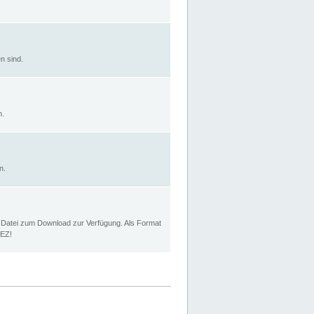
n sind.
n.
n.
p Datei zum Download zur Verfügung. Als Format
MEZ!