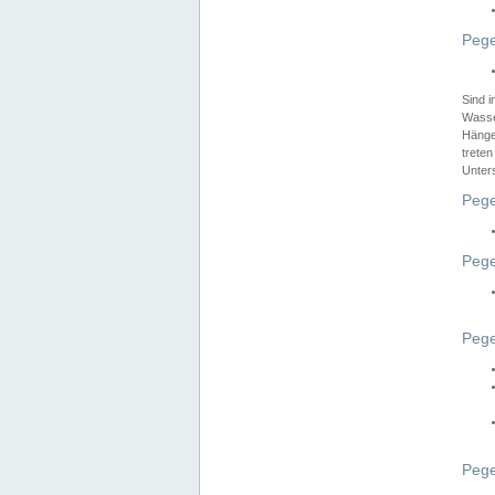
Pege
Sind 
Wasser
Hänge
treten
Unter
Pege
Pege
Pege
Pege