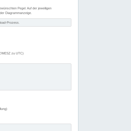
wünschten Pegel. Auf der jeweiligen
 der Diagrammanzeige.
load-Prozess.
MEZ/MESZ zu UTC)
lung)