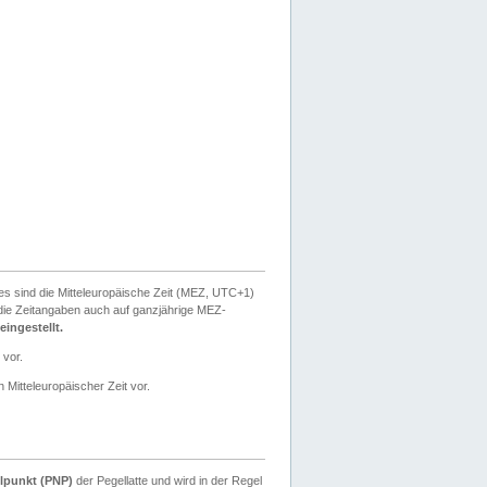
ies sind die Mitteleuropäische Zeit (MEZ, UTC+1)
ie Zeitangaben auch auf ganzjährige MEZ-
ingestellt.
 vor.
 Mitteleuropäischer Zeit vor.
lpunkt (PNP)
der Pegellatte und wird in der Regel