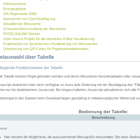
Höhensysteme
Einzugsgebiete
24h Regenradar DWD
Seezeichen von OpenSeaMap.org
Aktualität der Messwerte
Grenzwertüberschreitung der Messwerte
PEGELONLINE-Dienste
Open Source Projekt für die interaktive Online Visualisierung
Projektarbeit zur dynamischen Visualisierung von Messwerten
Generierung von QR-Codes für Pegelstammdatenseiten
elauswahl über Tabelle
legende Funktionsweise der Tabelle
die Tabelle können Pegel gefunden werden und deren Messwerte heruntergeladen oder visuali
vascript deaktiviert oder nicht verfügbar so muss jede Änderung mit der Bestätigung des "Filt
int nur bei deaktiviertem Javascript. Bei eingeschaltetem Javascript aktualisieren sich alle 
itstempel in den Dateien beim Download liegen ganzjährig in mitteleuropäischer Winterzeit vo
Bedienung der Tabelle:
Beschreibung
meter
Hier besteht die Möglichkeit, die auszuwertende Messgröße einzustellen. Bei einer Ände