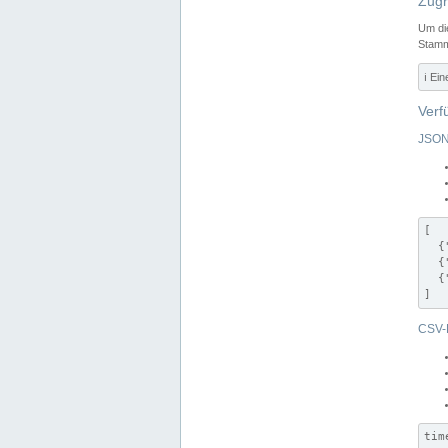
Zugr
Um di
Stamm
ℹ️ Ei
Verf
JSON
[

  {
  {
  {
]
CSV-
tim