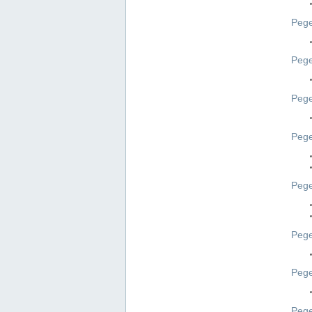
Pege
Pege
Peg
Pege
Pege
Pege
Pege
Peg