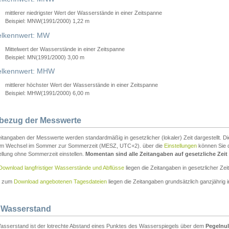
mittlerer niedrigster Wert der Wasserstände in einer Zeitspanne
Beispiel: MNW(1991/2000) 1,22 m
lkennwert: MW
Mittelwert der Wasserstände in einer Zeitspanne
Beispiel: MN(1991/2000) 3,00 m
elkennwert: MHW
mittlerer höchster Wert der Wasserstände in einer Zeitspanne
Beispiel: MHW(1991/2000) 6,00 m
tbezug der Messwerte
itangaben der Messwerte werden standardmäßig in gesetzlicher (lokaler) Zeit dargestellt. D
em Wechsel im Sommer zur Sommerzeit (MESZ, UTC+2). über die
Einstellungen
können Sie d
ellung ohne Sommerzeit einstellen.
Momentan sind alle Zeitangaben auf gesetzliche Zeit e
Download langfristiger Wasserstände und Abflüsse
liegen die Zeitangaben in gesetzlicher Zeit
n zum
Download angebotenen Tagesdateien
liegen die Zeitangaben grundsätzlich ganzjährig in
 Wasserstand
asserstand ist der lotrechte Abstand eines Punktes des Wasserspiegels über dem
Pegelnul