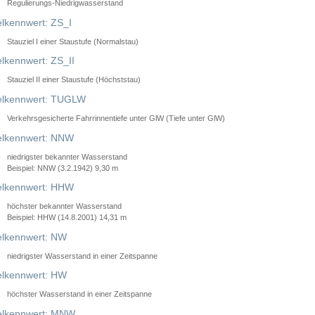
Regulierungs-Niedrigwasserstand
lkennwert: ZS_I
Stauziel I einer Staustufe (Normalstau)
lkennwert: ZS_II
Stauziel II einer Staustufe (Höchststau)
elkennwert: TUGLW
Verkehrsgesicherte Fahrrinnentiefe unter GlW (Tiefe unter GlW)
lkennwert: NNW
niedrigster bekannter Wasserstand
Beispiel: NNW (3.2.1942) 9,30 m
lkennwert: HHW
höchster bekannter Wasserstand
Beispiel: HHW (14.8.2001) 14,31 m
lkennwert: NW
niedrigster Wasserstand in einer Zeitspanne
lkennwert: HW
höchster Wasserstand in einer Zeitspanne
elkennwert: MNW