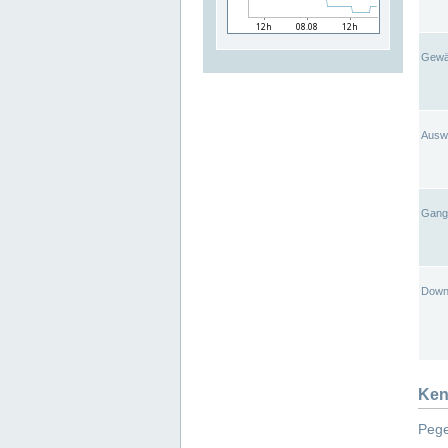
Gewä
Ausw
Gangl
Down
Ken
Pege