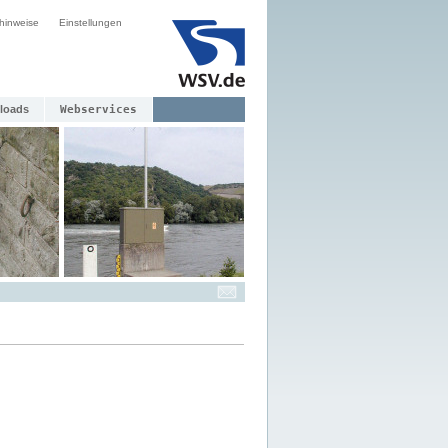
hinweise
Einstellungen
loads
Webservices