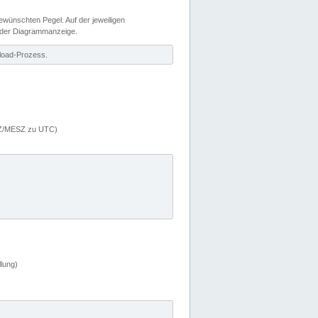
wünschten Pegel. Auf der jeweiligen
 der Diagrammanzeige.
load-Prozess.
MEZ/MESZ zu UTC)
lung)