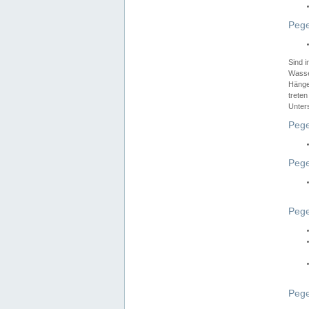
Pege
Sind 
Wasser
Hänge
treten
Unter
Pege
Pege
Pege
Pege