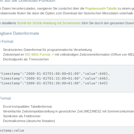
iff auf die Download-Funktion
e Daten herunterzuladen, navigieren Sie zunächst über die
Pegelauswahl-Tabelle
zu einem ge
datenseite finden Sie dann die Option zum Download der historischen Messdaten unterhalb
ne detaillierte
Schritt-für-Schritt-Anleitung mit Screenshots
führt Sie durch den gesamten Down
ügbare Datenformate
-Format
Strukturiertes Datenformat für programmatische Verarbeitung
Zeitstempel im
ISO 8601-Format
↗
mit vollständigen Zeitzoneninformation (Offset von 
Dezimalpunkt als Trennzeichen
"timestamp":"2000-01-01T01:00:00+01:00","value":646},

"timestamp":"2000-01-01T01:15:00+01:00","value":646},

"timestamp":"2000-01-01T01:30:00+01:00","value":645}

Format
Excel-kompatibles Tabellenformat
Vereinfachte Zeitstempeldarstellung in gesetzlicher Zeit (MEZ/MESZ mit Sommerzeitumstel
Semikolon als Feldtrenner
Dezimalkomma (deutsche Notation)
estamp;value
