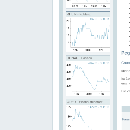
RHEIN - Koblenz
Peg
DONAU - Passau
Grund
über 
Ist Ja
ersche
Die Ze
ODER - Eisenhüttenstadt
Para