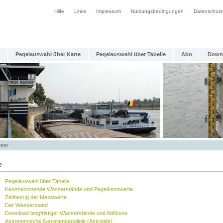
Hilfe
Links
Impressum
Nutzungsbedingungen
Datenschutz
Pegelauswahl über Karte
Pegelauswahl über Tabelle
Abo
Down
tter
e
Pegelauswahl über Tabelle
Kennzeichnende Wasserstände und Pegelkennwerte
Zeitbezug der Messwerte
Der Wasserstand
Download langfristiger Wasserstände und Abflüsse
Astronomische Gezeitenganglinie (Astrotide)