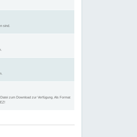
n sind.
n.
n.
p Datei zum Download zur Verfügung. Als Format
MEZ!