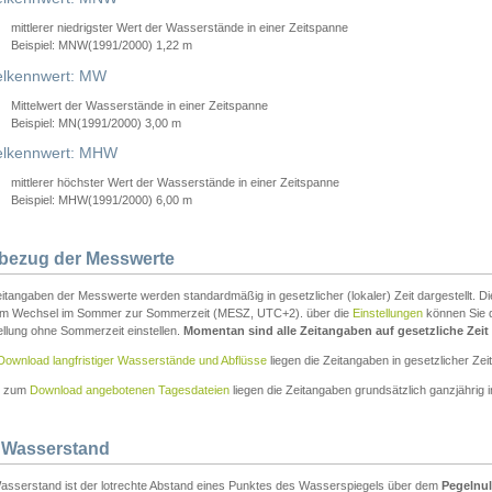
mittlerer niedrigster Wert der Wasserstände in einer Zeitspanne
Beispiel: MNW(1991/2000) 1,22 m
lkennwert: MW
Mittelwert der Wasserstände in einer Zeitspanne
Beispiel: MN(1991/2000) 3,00 m
elkennwert: MHW
mittlerer höchster Wert der Wasserstände in einer Zeitspanne
Beispiel: MHW(1991/2000) 6,00 m
tbezug der Messwerte
itangaben der Messwerte werden standardmäßig in gesetzlicher (lokaler) Zeit dargestellt. D
em Wechsel im Sommer zur Sommerzeit (MESZ, UTC+2). über die
Einstellungen
können Sie d
ellung ohne Sommerzeit einstellen.
Momentan sind alle Zeitangaben auf gesetzliche Zeit e
Download langfristiger Wasserstände und Abflüsse
liegen die Zeitangaben in gesetzlicher Zeit
n zum
Download angebotenen Tagesdateien
liegen die Zeitangaben grundsätzlich ganzjährig in
 Wasserstand
asserstand ist der lotrechte Abstand eines Punktes des Wasserspiegels über dem
Pegelnul