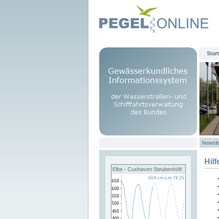
Start
Newsle
Hilf
Elbe - Cuxhaven Steubenhöft