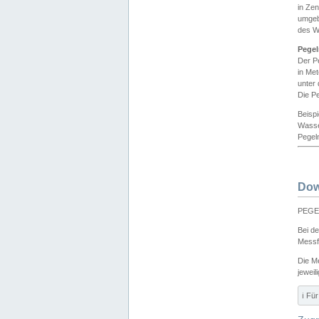
in Ze
umgeb
des W
Pegel
Der P
in Me
unter
Die Pe
Beisp
Wasse
Pegeln
Dow
PEGEL
Bei d
Messf
Die M
jeweil
ℹ️ F