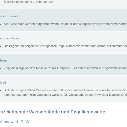
Selektionen im Menü zurückgesetzt.
sserauswahl
Alle Gewässer werden aufgelistet, wenn Daten für den ausgewählten Parameter vorhande
ahl des Pegels
Die Pegellisten zeigen alle verfügbaren Pegel einmal mit Namen und einmal mit Nummer a
inien
Zeigt die ausgewählten Messwerte als Ganglinie. Es können maximal 6 ausgewählt werde
load
Stellt die ausgewählten Messwerte innerhalb eines auswählbaren Zeitbereichs in einer Zi
kann txt, csv oder zrxp verwendet werden. Die Zeitangabe in den Download-Dateien ist 
nzeichnende Wasserstände und Pegelkennwerte
lkennwert: GLW