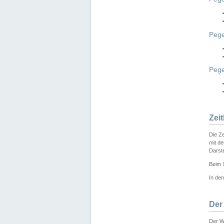
Pege
Peg
Zei
Die Ze
mit d
Darst
Beim
In de
Der
Der W