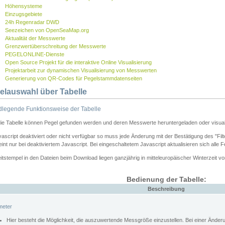
Höhensysteme
Einzugsgebiete
24h Regenradar DWD
Seezeichen von OpenSeaMap.org
Aktualität der Messwerte
Grenzwertüberschreitung der Messwerte
PEGELONLINE-Dienste
Open Source Projekt für die interaktive Online Visualisierung
Projektarbeit zur dynamischen Visualisierung von Messwerten
Generierung von QR-Codes für Pegelstammdatenseiten
elauswahl über Tabelle
legende Funktionsweise der Tabelle
die Tabelle können Pegel gefunden werden und deren Messwerte heruntergeladen oder visuali
vascript deaktiviert oder nicht verfügbar so muss jede Änderung mit der Bestätigung des "Filt
int nur bei deaktiviertem Javascript. Bei eingeschaltetem Javascript aktualisieren sich alle 
itstempel in den Dateien beim Download liegen ganzjährig in mitteleuropäischer Winterzeit vo
Bedienung der Tabelle:
Beschreibung
meter
Hier besteht die Möglichkeit, die auszuwertende Messgröße einzustellen. Bei einer Ände