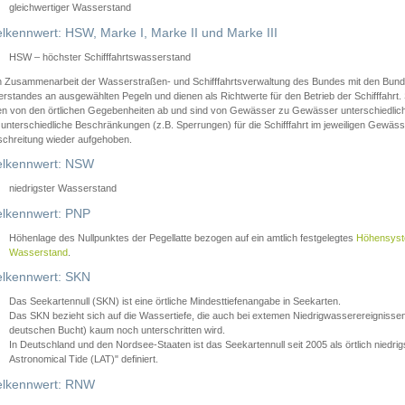
gleichwertiger Wasserstand
lkennwert: HSW, Marke I, Marke II und Marke III
HSW – höchster Schifffahrtswasserstand
in Zusammenarbeit der Wasserstraßen- und Schifffahrtsverwaltung des Bundes mit den Bund
standes an ausgewählten Pegeln und dienen als Richtwerte für den Betrieb der Schifffahrt. 
n von den örtlichen Gegebenheiten ab und sind von Gewässer zu Gewässer unterschiedlich
 unterschiedliche Beschränkungen (z.B. Sperrungen) für die Schifffahrt im jeweiligen Gewäss
schreitung wieder aufgehoben.
lkennwert: NSW
niedrigster Wasserstand
lkennwert: PNP
Höhenlage des Nullpunktes der Pegellatte bezogen auf ein amtlich festgelegtes
Höhensys
Wasserstand
.
lkennwert: SKN
Das Seekartennull (SKN) ist eine örtliche Mindesttiefenangabe in Seekarten.
Das SKN bezieht sich auf die Wassertiefe, die auch bei extemen Niedrigwasserereignissen
deutschen Bucht) kaum noch unterschritten wird.
In Deutschland und den Nordsee-Staaten ist das Seekartennull seit 2005 als örtlich nie
Astronomical Tide (LAT)" definiert.
lkennwert: RNW