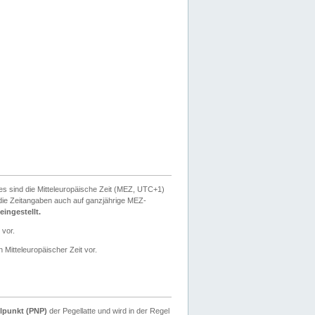
ies sind die Mitteleuropäische Zeit (MEZ, UTC+1)
ie Zeitangaben auch auf ganzjährige MEZ-
ingestellt.
 vor.
 Mitteleuropäischer Zeit vor.
lpunkt (PNP)
der Pegellatte und wird in der Regel