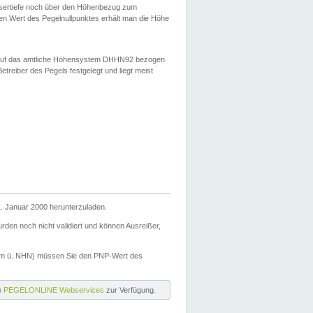
ssertiefe noch über den Höhenbezug zum
en Wert des Pegelnullpunktes erhält man die Höhe
d auf das amtliche Höhensystem DHHN92 bezogen
reiber des Pegels festgelegt und liegt meist
. Januar 2000 herunterzuladen.
den noch nicht validiert und können Ausreißer,
(m ü. NHN) müssen Sie den PNP-Wert des
ie
PEGELONLINE Webservices
zur Verfügung.