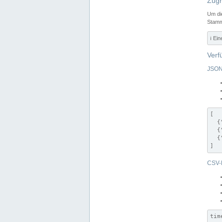
Zugr
Um di
Stamm
ℹ️ Ei
Verf
JSON
[

  {
  {
  {
]
CSV-
tim