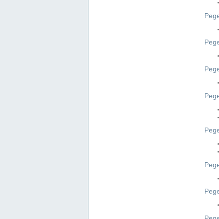
Pege
Pege
Peg
Pege
Pege
Pege
Pege
Peg