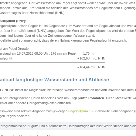
ntimeter angegeben. Der Wasserstand am Pegel sagt somit weder etwas über die lokale Wa
enden Terrain aus. Erst durch die Addition des Wasserstandes am Pegel mit dem zugehörig
asserspiegels über Normalhöhennull (NHN).
nullpunkt (PNP):
egelnullpunkt eines Pegels ist, im Gegensatz zum Wasserstand am Pegel, absolut und wir
ter über Normalhöhennull (NHN) angegeben. Der Wert des Pegelnullpunktes wird durch den Bet
 dem niedrigsten, über eine lange Zeit gemessenen Wasserstand.
gellatte wird so angebracht, dass deren Nullmarkierung dem Pegelnullpunkt entspricht.
iel am Pegel Dresden:
rstand am 16.07.2013 08:00 Uhr: 176 cm am Pegel
1,76
m
ullpunkt
+
102,68
m ü. NHN
=
104,44
m ü. NHN
nload langfristiger Wasserstände und Abflüsse
ONLINE bietet die Möglichkeit, historische Wasserstandsdaten und Abflusswerte seit dem 1
en heruntergeladenen Daten handelt es sich um
ungeprüfte Rohdaten
. Diese Messwerte wur
ehler oder andere Unregelmäßigkeiten enthalten.
esswerte sind relative Angaben zum jeweiligen
Pegelnullpunkt
. Für absolute Höhenangaben 
igen Pegels addieren.
ür programmatische Zugriffe und automatisierte Datenabfragen aktueller Werte stehen auch d