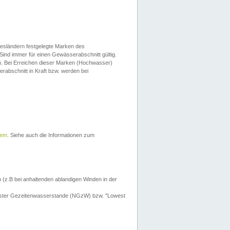
esländern festgelegte Marken des
Sind immer für einen Gewässerabschnitt gültig.
. Bei Erreichen dieser Marken (Hochwasser)
erabschnitt in Kraft bzw. werden bei
tem
. Siehe auch die Informationen zum
 (z.B bei anhaltenden ablandigen Winden in der
drigster Gezeitenwasserstande (NGzW) bzw. "Lowest