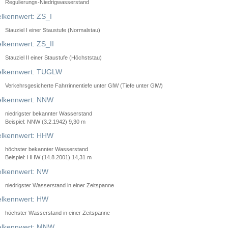
Regulierungs-Niedrigwasserstand
lkennwert: ZS_I
Stauziel I einer Staustufe (Normalstau)
lkennwert: ZS_II
Stauziel II einer Staustufe (Höchststau)
elkennwert: TUGLW
Verkehrsgesicherte Fahrrinnentiefe unter GlW (Tiefe unter GlW)
lkennwert: NNW
niedrigster bekannter Wasserstand
Beispiel: NNW (3.2.1942) 9,30 m
lkennwert: HHW
höchster bekannter Wasserstand
Beispiel: HHW (14.8.2001) 14,31 m
lkennwert: NW
niedrigster Wasserstand in einer Zeitspanne
lkennwert: HW
höchster Wasserstand in einer Zeitspanne
elkennwert: MNW