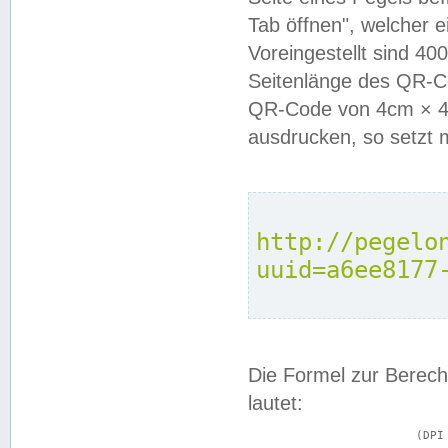
Tab öffnen", welcher 
Voreingestellt sind 4
Seitenlänge des QR-C
QR-Code von 4cm × 4c
ausdrucken, so setzt 
http://pegelo
uuid=a6ee8177
Die Formel zur Berech
lautet:
			(DPI × Druckkantenlänge in cm) ÷ 2,54 = Kantenlänge in Pixel
