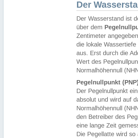
Der Wasserst
Der Wasserstand ist d
über dem
Pegelnullp
Zentimeter angegeben
die lokale Wassertie
aus. Erst durch die A
Wert des Pegelnullpun
Normalhöhennull (NHN
Pegelnullpunkt (PNP)
Der Pegelnullpunkt ei
absolut und wird auf
Normalhöhennull (NHN
den Betreiber des Pege
eine lange Zeit geme
Die Pegellatte wird s