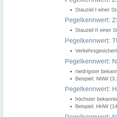
Stauziel I einer S
Pegelkennwert: Z
Stauziel II einer 
Pegelkennwert:
Verkehrsgesichert
Pegelkennwert:
niedrigster bekan
Beispiel: NNW (3
Pegelkennwert:
höchster bekannt
Beispiel: HHW (1
Pegelkennwert: 