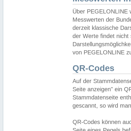
Über PEGELONLINE wer
Messwerten der Bundes
derzeit klassische Da
der Werte findet nicht 
Darstellungsmöglichkei
von PEGELONLINE zu 
QR-Codes
Auf der Stammdatensei
Seite anzeigen" ein Q
Stammdatenseite enthä
gescannt, so wird man
QR-Codes können auc
Seite eines Pegels be