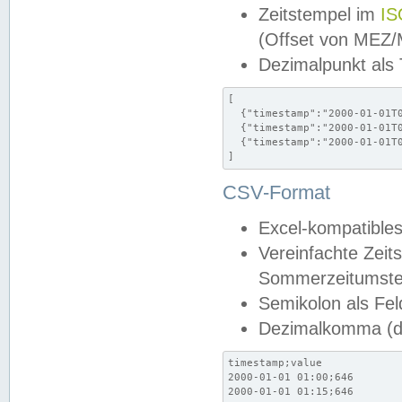
Zeitstempel im
IS
(Offset von MEZ
Dezimalpunkt als
[

  {"timestamp":"2000-01-01T0
  {"timestamp":"2000-01-01T0
  {"timestamp":"2000-01-01T0
]
CSV-Format
Excel-kompatibles
Vereinfachte Zeit
Sommerzeitumstel
Semikolon als Fel
Dezimalkomma (de
timestamp;value

2000-01-01 01:00;646

2000-01-01 01:15;646
