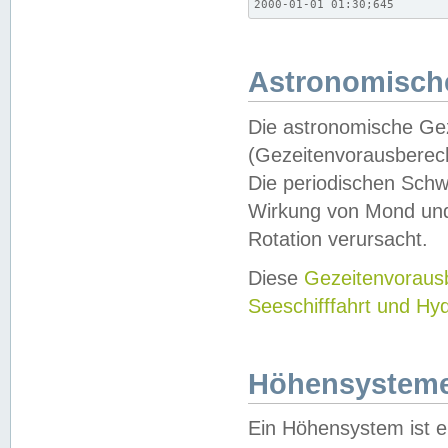
2000-01-01 01:30;645
Astronomische
Die astronomische Gez
(Gezeitenvorausberec
Die periodischen Schw
Wirkung von Mond und
Rotation verursacht.
Diese
Gezeitenvorau
Seeschifffahrt und Hy
Höhensystem
Ein Höhensystem ist e