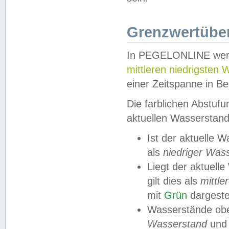
Grenzwertüber
In PEGELONLINE werde
mittleren niedrigsten
einer Zeitspanne in Be
Die farblichen Abstuf
aktuellen Wasserstand
Ist der aktuelle 
als
niedriger Was
Liegt der aktue
gilt dies als
mittle
mit
Grün
dargestel
Wasserstände obe
Wasserstand
und