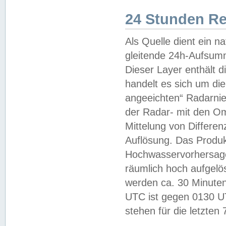
24 Stunden R
Als Quelle dient ein n
gleitende 24h-Aufsum
Dieser Layer enthält
handelt es sich um di
angeeichten“ Radarnie
der Radar- mit den O
Mittelung von Differe
Auflösung. Das Produk
Hochwasservorhersagez
räumlich hoch aufgelö
werden ca. 30 Minuten
UTC ist gegen 0130 UTC
stehen für die letzten