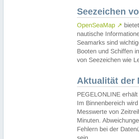
Seezeichen v
OpenSeaMap
↗
biete
nautische Information
Seamarks sind wichtig
Booten und Schiffen i
von Seezeichen wie Le
Aktualität der
PEGELONLINE erhält u
Im Binnenbereich wird 
Messwerte von Zeitreih
Minuten. Abweichungen
Fehlern bei der Daten
sein.