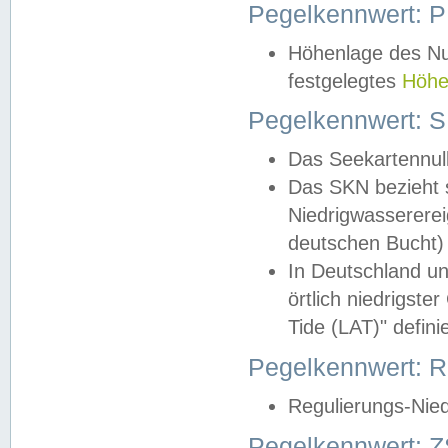
Pegelkennwert: 
Höhenlage des Nul
festgelegtes
Höhe
Pegelkennwert: 
Das Seekartennull
Das SKN bezieht s
Niedrigwassererei
deutschen Bucht) 
In Deutschland un
örtlich niedrigst
Tide (LAT)" definie
Pegelkennwert:
Regulierungs-Nie
Pegelkennwert: Z