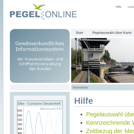
Hilfe
Link
Start
Pegelauswahl über Karte
Newsletter
Hilfe
Elbe - Cuxhaven Steubenhöft
Pegelauswahl übe
Kennzeichnende 
Zeitbezug der Me