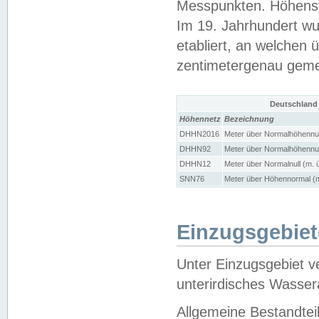
Messpunkten. Höhensy
Im 19. Jahrhundert wu
etabliert, an welchen 
zentimetergenau gem
Deutschland
Höhennetz
Bezeichnung
DHHN2016
Meter über Normalhöhennul
DHHN92
Meter über Normalhöhennul
DHHN12
Meter über Normalnull (m. 
SNN76
Meter über Höhennormal (m
Einzugsgebiet
Unter Einzugsgebiet v
unterirdisches Wasser
Allgemeine Bestandtei