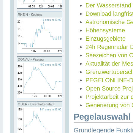
Der Wasserstand
Download langfris
RHEIN - Koblenz
Astronomische Gez
Höhensysteme
Einzugsgebiete
24h Regenradar
Seezeichen von 
DONAU - Passau
Aktualität der Me
Grenzwertübersch
PEGELONLINE-Di
Open Source Projek
Projektarbeit zur
Generierung von 
ODER - Eisenhüttenstadt
Pegelauswahl 
Grundlegende Funkti