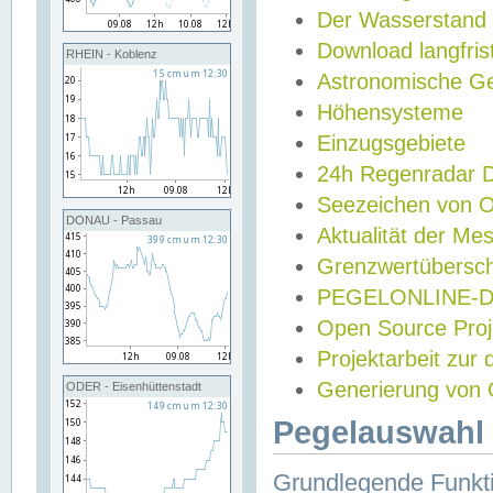
Der Wasserstand
Download langfris
RHEIN - Koblenz
Astronomische Gez
Höhensysteme
Einzugsgebiete
24h Regenradar
Seezeichen von 
DONAU - Passau
Aktualität der Me
Grenzwertübersch
PEGELONLINE-Di
Open Source Projek
Projektarbeit zur
Generierung von 
ODER - Eisenhüttenstadt
Pegelauswahl 
Grundlegende Funkti