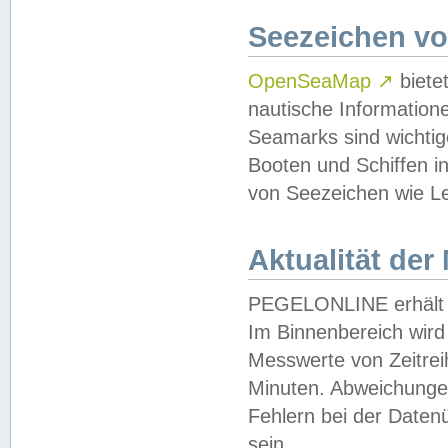
Seezeichen v
OpenSeaMap
↗
biete
nautische Information
Seamarks sind wichtig
Booten und Schiffen i
von Seezeichen wie Le
Aktualität der
PEGELONLINE erhält u
Im Binnenbereich wird 
Messwerte von Zeitreih
Minuten. Abweichungen
Fehlern bei der Daten
sein.