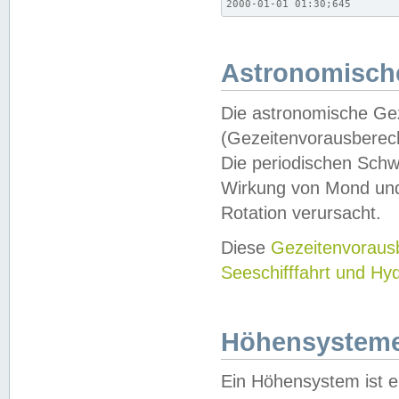
2000-01-01 01:30;645
Astronomische
Die astronomische Gez
(Gezeitenvorausberec
Die periodischen Schw
Wirkung von Mond und
Rotation verursacht.
Diese
Gezeitenvorau
Seeschifffahrt und Hy
Höhensystem
Ein Höhensystem ist e