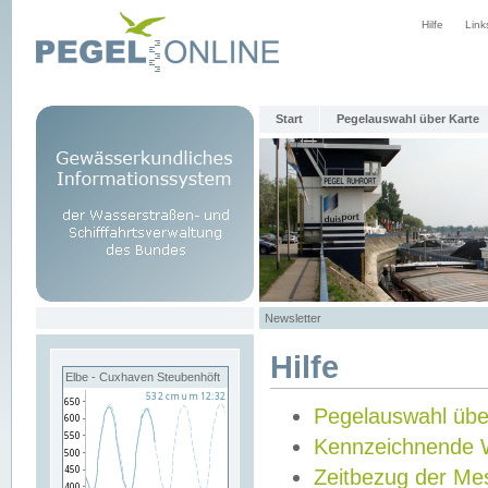
Hilfe
Link
Start
Pegelauswahl über Karte
Newsletter
Hilfe
Elbe - Cuxhaven Steubenhöft
Pegelauswahl übe
Kennzeichnende 
Zeitbezug der Me