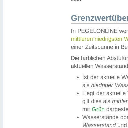
Grenzwertüber
In PEGELONLINE werde
mittleren niedrigsten
einer Zeitspanne in Be
Die farblichen Abstuf
aktuellen Wasserstand
Ist der aktuelle 
als
niedriger Was
Liegt der aktue
gilt dies als
mittle
mit
Grün
dargestel
Wasserstände obe
Wasserstand
und