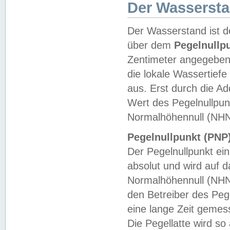
Der Wasserst
Der Wasserstand ist d
über dem
Pegelnullp
Zentimeter angegeben
die lokale Wassertie
aus. Erst durch die A
Wert des Pegelnullpun
Normalhöhennull (NHN
Pegelnullpunkt (PNP)
Der Pegelnullpunkt ei
absolut und wird auf
Normalhöhennull (NHN
den Betreiber des Pege
eine lange Zeit geme
Die Pegellatte wird s