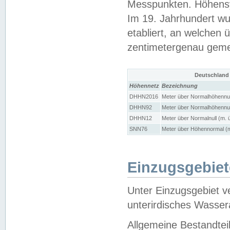
Messpunkten. Höhensy
Im 19. Jahrhundert wu
etabliert, an welchen 
zentimetergenau gem
Deutschland
Höhennetz
Bezeichnung
DHHN2016
Meter über Normalhöhennul
DHHN92
Meter über Normalhöhennul
DHHN12
Meter über Normalnull (m. 
SNN76
Meter über Höhennormal (m
Einzugsgebiet
Unter Einzugsgebiet v
unterirdisches Wasser
Allgemeine Bestandtei