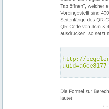
Tab öffnen", welcher 
Voreingestellt sind 4
Seitenlänge des QR-C
QR-Code von 4cm × 4c
ausdrucken, so setzt 
http://pegelo
uuid=a6ee8177
Die Formel zur Berech
lautet:
			(DPI × Druckkantenlänge in cm) ÷ 2,54 = Kantenlänge in Pixel
