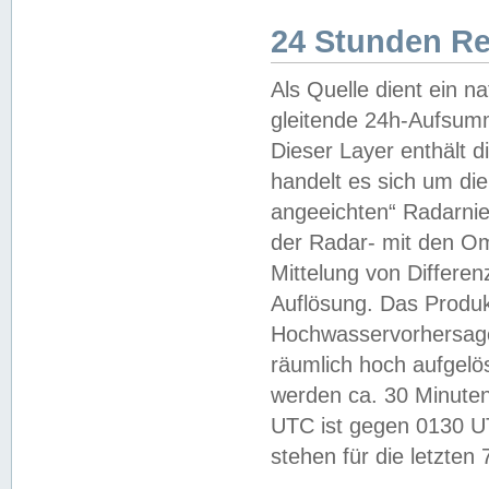
24 Stunden R
Als Quelle dient ein n
gleitende 24h-Aufsum
Dieser Layer enthält
handelt es sich um di
angeeichten“ Radarnie
der Radar- mit den O
Mittelung von Differe
Auflösung. Das Produk
Hochwasservorhersagez
räumlich hoch aufgelö
werden ca. 30 Minuten
UTC ist gegen 0130 UTC
stehen für die letzten