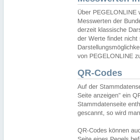
Über PEGELONLINE wer
Messwerten der Bundes
derzeit klassische Da
der Werte findet nicht 
Darstellungsmöglichkei
von PEGELONLINE zu 
QR-Codes
Auf der Stammdatensei
Seite anzeigen" ein Q
Stammdatenseite enthä
gescannt, so wird man
QR-Codes können auc
Seite eines Pegels be