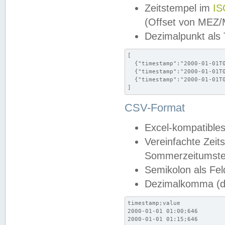
Zeitstempel im
IS
(Offset von MEZ
Dezimalpunkt als
[

  {"timestamp":"2000-01-01T0
  {"timestamp":"2000-01-01T0
  {"timestamp":"2000-01-01T0
]
CSV-Format
Excel-kompatibles
Vereinfachte Zeit
Sommerzeitumstel
Semikolon als Fel
Dezimalkomma (de
timestamp;value

2000-01-01 01:00;646

2000-01-01 01:15;646
