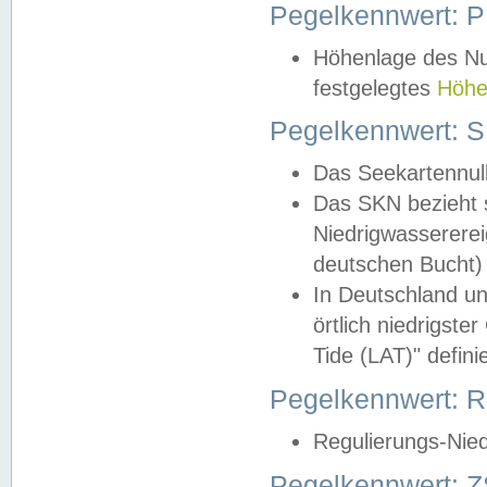
Pegelkennwert: 
Höhenlage des Nul
festgelegtes
Höhe
Pegelkennwert: 
Das Seekartennull
Das SKN bezieht s
Niedrigwassererei
deutschen Bucht) 
In Deutschland un
örtlich niedrigst
Tide (LAT)" definie
Pegelkennwert:
Regulierungs-Nie
Pegelkennwert: Z