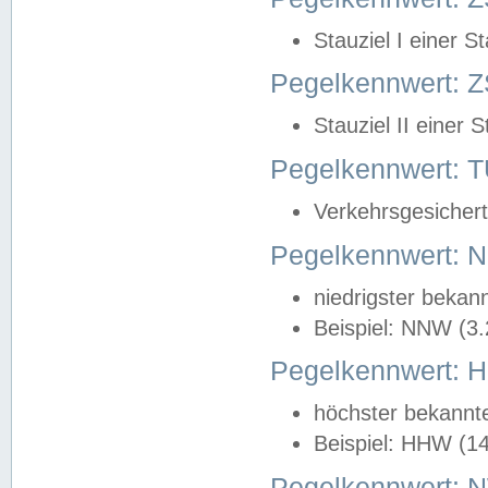
Stauziel I einer S
Pegelkennwert: Z
Stauziel II einer 
Pegelkennwert:
Verkehrsgesichert
Pegelkennwert:
niedrigster bekan
Beispiel: NNW (3
Pegelkennwert:
höchster bekannt
Beispiel: HHW (1
Pegelkennwert: 