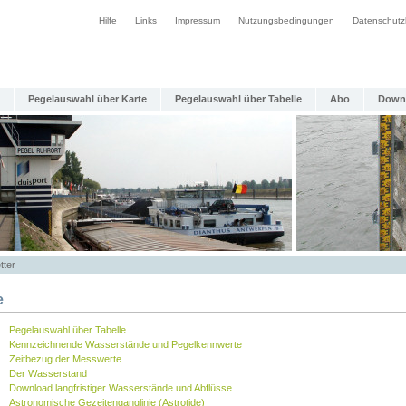
Hilfe
Links
Impressum
Nutzungsbedingungen
Datenschutz
Pegelauswahl über Karte
Pegelauswahl über Tabelle
Abo
Down
tter
e
Pegelauswahl über Tabelle
Kennzeichnende Wasserstände und Pegelkennwerte
Zeitbezug der Messwerte
Der Wasserstand
Download langfristiger Wasserstände und Abflüsse
Astronomische Gezeitenganglinie (Astrotide)