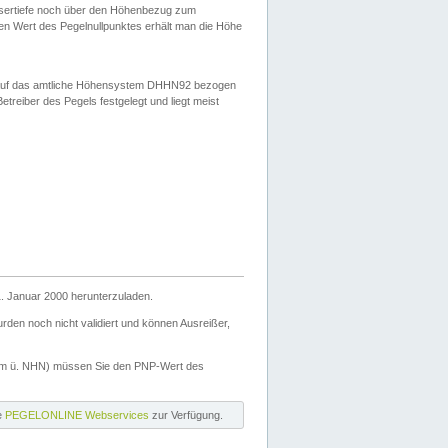
ssertiefe noch über den Höhenbezug zum
en Wert des Pegelnullpunktes erhält man die Höhe
d auf das amtliche Höhensystem DHHN92 bezogen
reiber des Pegels festgelegt und liegt meist
. Januar 2000 herunterzuladen.
den noch nicht validiert und können Ausreißer,
(m ü. NHN) müssen Sie den PNP-Wert des
ie
PEGELONLINE Webservices
zur Verfügung.