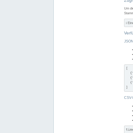
Zugr
Um di
Stamm
ℹ️ Ei
Verf
JSON
[

  {
  {
  {
]
CSV-
tim