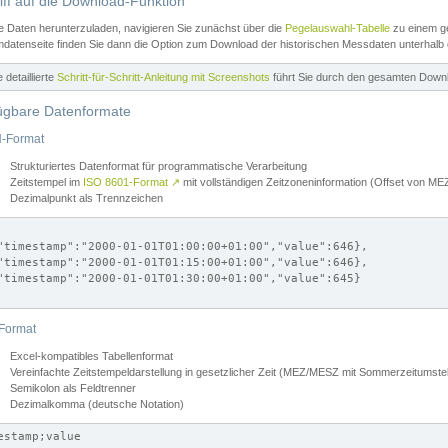
iff auf die Download-Funktion
e Daten herunterzuladen, navigieren Sie zunächst über die
Pegelauswahl-Tabelle
zu einem ge
datenseite finden Sie dann die Option zum Download der historischen Messdaten unterhalb
ne detaillierte
Schritt-für-Schritt-Anleitung mit Screenshots
führt Sie durch den gesamten Down
ügbare Datenformate
-Format
Strukturiertes Datenformat für programmatische Verarbeitung
Zeitstempel im
ISO 8601-Format
↗
mit vollständigen Zeitzoneninformation (Offset von 
Dezimalpunkt als Trennzeichen
"timestamp":"2000-01-01T01:00:00+01:00","value":646},

"timestamp":"2000-01-01T01:15:00+01:00","value":646},

"timestamp":"2000-01-01T01:30:00+01:00","value":645}

Format
Excel-kompatibles Tabellenformat
Vereinfachte Zeitstempeldarstellung in gesetzlicher Zeit (MEZ/MESZ mit Sommerzeitumstel
Semikolon als Feldtrenner
Dezimalkomma (deutsche Notation)
estamp;value
