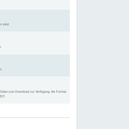
n sind.
n.
n.
p Datei zum Download zur Verfügung. Als Format
MEZ!