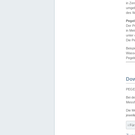
in Ze
umgeb
des W
Pegel
Der P
in Me
unter
Die Pe
Beisp
Wasse
Pegeln
Dow
PEGEL
Bei d
Messf
Die M
jeweil
ℹ️ F