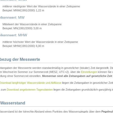
mittlerer niedrigster Wert der Wasserstände in einer Zeitspanne
Beispiel: MNW(1991/2000) 1,22 m
lkennwert: MW
Mittelwert der Wasserstände in einer Zeitspanne
Beispiel: MN(1991/2000) 3,00 m
elkennwert: MHW
mittlerer höchster Wert der Wasserstände in einer Zeitspanne
Beispiel: MHW(1991/2000) 6,00 m
tbezug der Messwerte
itangaben der Messwerte werden standardmäßig in gesetzlicher (lokaler) Zeit dargestellt. D
em Wechsel im Sommer zur Sommerzeit (MESZ, UTC+2). über die
Einstellungen
können Sie d
ellung ohne Sommerzeit einstellen.
Momentan sind alle Zeitangaben auf gesetzliche Zeit e
Download langfristiger Wasserstände und Abflüsse
liegen die Zeitangaben in gesetzlicher Zeit
n zum
Download angebotenen Tagesdateien
liegen die Zeitangaben grundsätzlich ganzjährig in
 Wasserstand
asserstand ist der lotrechte Abstand eines Punktes des Wasserspiegels über dem
Pegelnul