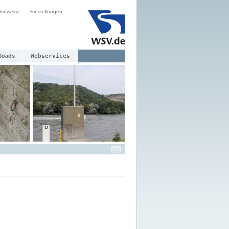
hinweise
Einstellungen
loads
Webservices