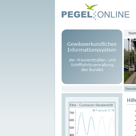
Start
Newsle
Hilf
Elbe - Cuxhaven Steubenhöft