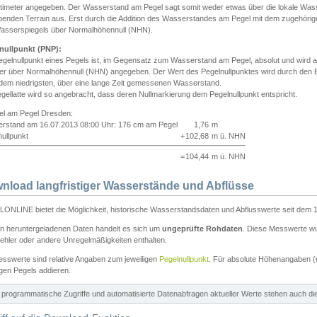
ntimeter angegeben. Der Wasserstand am Pegel sagt somit weder etwas über die lokale Wa
enden Terrain aus. Erst durch die Addition des Wasserstandes am Pegel mit dem zugehörig
asserspiegels über Normalhöhennull (NHN).
nullpunkt (PNP):
egelnullpunkt eines Pegels ist, im Gegensatz zum Wasserstand am Pegel, absolut und wir
ter über Normalhöhennull (NHN) angegeben. Der Wert des Pegelnullpunktes wird durch den Bet
 dem niedrigsten, über eine lange Zeit gemessenen Wasserstand.
gellatte wird so angebracht, dass deren Nullmarkierung dem Pegelnullpunkt entspricht.
iel am Pegel Dresden:
rstand am 16.07.2013 08:00 Uhr: 176 cm am Pegel
1,76
m
ullpunkt
+
102,68
m ü. NHN
=
104,44
m ü. NHN
nload langfristiger Wasserstände und Abflüsse
ONLINE bietet die Möglichkeit, historische Wasserstandsdaten und Abflusswerte seit dem 1
en heruntergeladenen Daten handelt es sich um
ungeprüfte Rohdaten
. Diese Messwerte wur
ehler oder andere Unregelmäßigkeiten enthalten.
esswerte sind relative Angaben zum jeweiligen
Pegelnullpunkt
. Für absolute Höhenangaben 
igen Pegels addieren.
ür programmatische Zugriffe und automatisierte Datenabfragen aktueller Werte stehen auch d