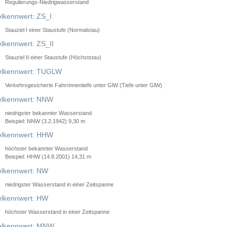
Regulierungs-Niedrigwasserstand
lkennwert: ZS_I
Stauziel I einer Staustufe (Normalstau)
lkennwert: ZS_II
Stauziel II einer Staustufe (Höchststau)
elkennwert: TUGLW
Verkehrsgesicherte Fahrrinnentiefe unter GlW (Tiefe unter GlW)
lkennwert: NNW
niedrigster bekannter Wasserstand
Beispiel: NNW (3.2.1942) 9,30 m
lkennwert: HHW
höchster bekannter Wasserstand
Beispiel: HHW (14.8.2001) 14,31 m
lkennwert: NW
niedrigster Wasserstand in einer Zeitspanne
lkennwert: HW
höchster Wasserstand in einer Zeitspanne
elkennwert: MNW