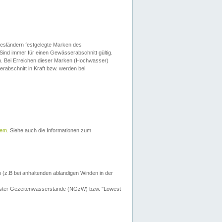
esländern festgelegte Marken des
Sind immer für einen Gewässerabschnitt gültig.
. Bei Erreichen dieser Marken (Hochwasser)
erabschnitt in Kraft bzw. werden bei
tem
. Siehe auch die Informationen zum
 (z.B bei anhaltenden ablandigen Winden in der
drigster Gezeitenwasserstande (NGzW) bzw. "Lowest