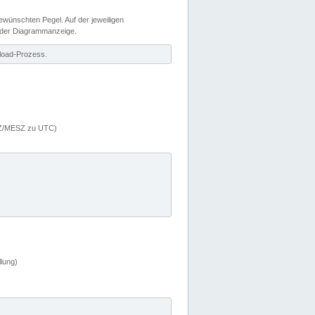
wünschten Pegel. Auf der jeweiligen
 der Diagrammanzeige.
load-Prozess.
MEZ/MESZ zu UTC)
lung)