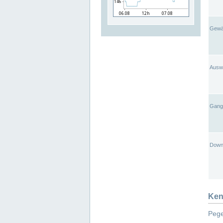
Gewä
Ausw
Gangl
Down
Ken
Pege