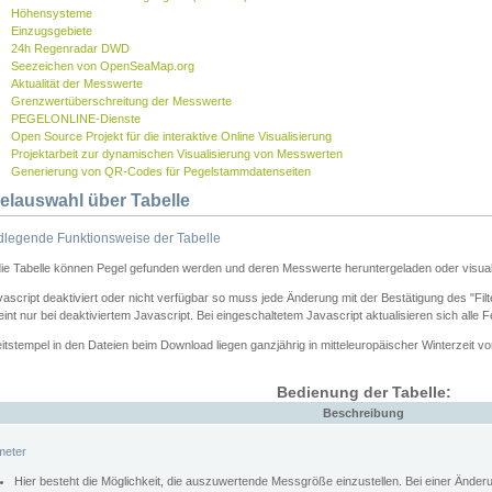
Höhensysteme
Einzugsgebiete
24h Regenradar DWD
Seezeichen von OpenSeaMap.org
Aktualität der Messwerte
Grenzwertüberschreitung der Messwerte
PEGELONLINE-Dienste
Open Source Projekt für die interaktive Online Visualisierung
Projektarbeit zur dynamischen Visualisierung von Messwerten
Generierung von QR-Codes für Pegelstammdatenseiten
elauswahl über Tabelle
legende Funktionsweise der Tabelle
die Tabelle können Pegel gefunden werden und deren Messwerte heruntergeladen oder visuali
vascript deaktiviert oder nicht verfügbar so muss jede Änderung mit der Bestätigung des "Filt
int nur bei deaktiviertem Javascript. Bei eingeschaltetem Javascript aktualisieren sich alle 
itstempel in den Dateien beim Download liegen ganzjährig in mitteleuropäischer Winterzeit vo
Bedienung der Tabelle:
Beschreibung
meter
Hier besteht die Möglichkeit, die auszuwertende Messgröße einzustellen. Bei einer Ände