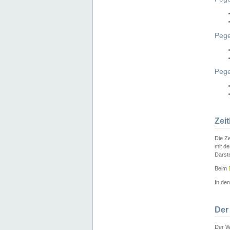
Pege
Peg
Zei
Die Ze
mit d
Darst
Beim
In de
Der
Der W