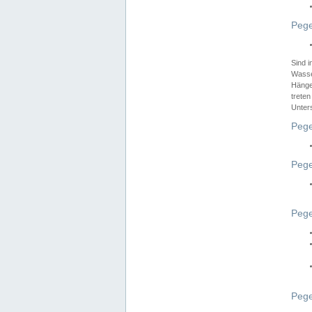
Pege
Sind 
Wasser
Hänge
treten
Unter
Pege
Pege
Pege
Pege