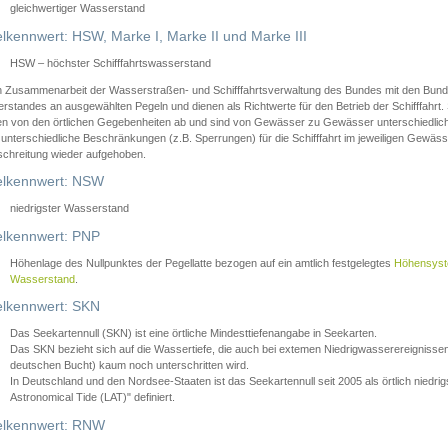
gleichwertiger Wasserstand
lkennwert: HSW, Marke I, Marke II und Marke III
HSW – höchster Schifffahrtswasserstand
in Zusammenarbeit der Wasserstraßen- und Schifffahrtsverwaltung des Bundes mit den Bund
standes an ausgewählten Pegeln und dienen als Richtwerte für den Betrieb der Schifffahrt. 
n von den örtlichen Gegebenheiten ab und sind von Gewässer zu Gewässer unterschiedlich
 unterschiedliche Beschränkungen (z.B. Sperrungen) für die Schifffahrt im jeweiligen Gewäss
schreitung wieder aufgehoben.
lkennwert: NSW
niedrigster Wasserstand
lkennwert: PNP
Höhenlage des Nullpunktes der Pegellatte bezogen auf ein amtlich festgelegtes
Höhensys
Wasserstand
.
lkennwert: SKN
Das Seekartennull (SKN) ist eine örtliche Mindesttiefenangabe in Seekarten.
Das SKN bezieht sich auf die Wassertiefe, die auch bei extemen Niedrigwasserereignissen
deutschen Bucht) kaum noch unterschritten wird.
In Deutschland und den Nordsee-Staaten ist das Seekartennull seit 2005 als örtlich nie
Astronomical Tide (LAT)" definiert.
lkennwert: RNW