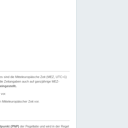
ies sind die Mitteleuropäische Zeit (MEZ, UTC+1)
ie Zeitangaben auch auf ganzjährige MEZ-
ingestellt.
 vor.
 Mitteleuropäischer Zeit vor.
lpunkt (PNP)
der Pegellatte und wird in der Regel