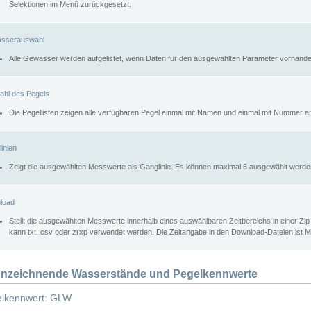
Selektionen im Menü zurückgesetzt.
sserauswahl
Alle Gewässer werden aufgelistet, wenn Daten für den ausgewählten Parameter vorhande
ahl des Pegels
Die Pegellisten zeigen alle verfügbaren Pegel einmal mit Namen und einmal mit Nummer a
inien
Zeigt die ausgewählten Messwerte als Ganglinie. Es können maximal 6 ausgewählt werde
load
Stellt die ausgewählten Messwerte innerhalb eines auswählbaren Zeitbereichs in einer Zi
kann txt, csv oder zrxp verwendet werden. Die Zeitangabe in den Download-Dateien ist 
nzeichnende Wasserstände und Pegelkennwerte
lkennwert: GLW