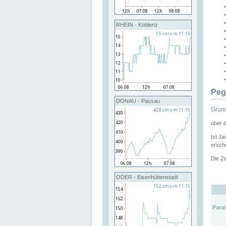
RHEIN - Koblenz
Peg
DONAU - Passau
Grund
über 
Ist Ja
ersche
Die Ze
ODER - Eisenhüttenstadt
Para