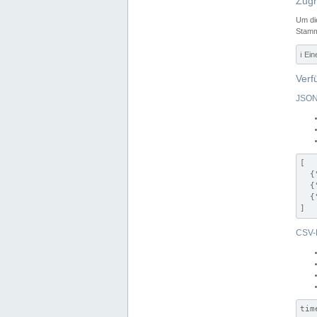
Zugr
Um di
Stamm
ℹ️ Ei
Verf
JSON
[

  {
  {
  {
]
CSV-
tim