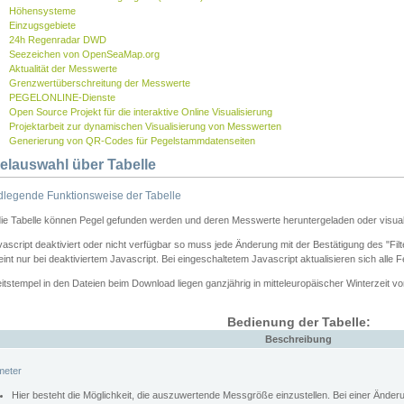
Höhensysteme
Einzugsgebiete
24h Regenradar DWD
Seezeichen von OpenSeaMap.org
Aktualität der Messwerte
Grenzwertüberschreitung der Messwerte
PEGELONLINE-Dienste
Open Source Projekt für die interaktive Online Visualisierung
Projektarbeit zur dynamischen Visualisierung von Messwerten
Generierung von QR-Codes für Pegelstammdatenseiten
elauswahl über Tabelle
legende Funktionsweise der Tabelle
die Tabelle können Pegel gefunden werden und deren Messwerte heruntergeladen oder visuali
vascript deaktiviert oder nicht verfügbar so muss jede Änderung mit der Bestätigung des "Filt
int nur bei deaktiviertem Javascript. Bei eingeschaltetem Javascript aktualisieren sich alle 
itstempel in den Dateien beim Download liegen ganzjährig in mitteleuropäischer Winterzeit vo
Bedienung der Tabelle:
Beschreibung
meter
Hier besteht die Möglichkeit, die auszuwertende Messgröße einzustellen. Bei einer Ände