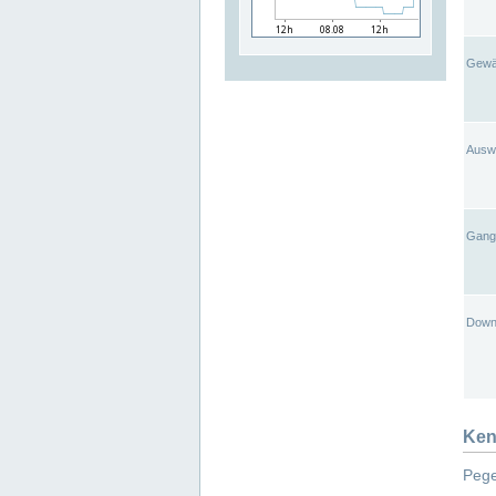
Gewä
Ausw
Gangl
Down
Ken
Pege