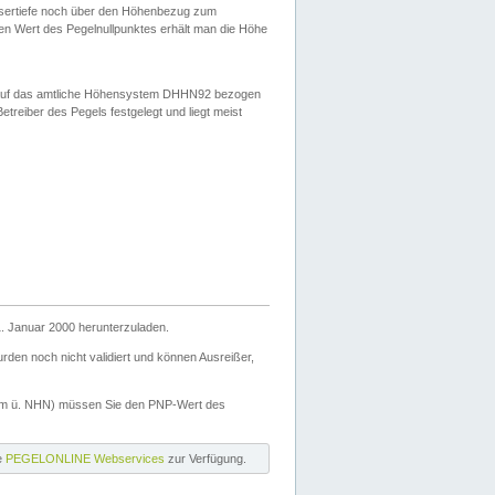
ssertiefe noch über den Höhenbezug zum
en Wert des Pegelnullpunktes erhält man die Höhe
d auf das amtliche Höhensystem DHHN92 bezogen
reiber des Pegels festgelegt und liegt meist
. Januar 2000 herunterzuladen.
den noch nicht validiert und können Ausreißer,
(m ü. NHN) müssen Sie den PNP-Wert des
ie
PEGELONLINE Webservices
zur Verfügung.