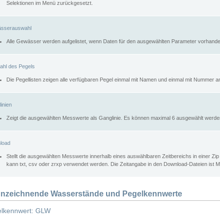
Selektionen im Menü zurückgesetzt.
sserauswahl
Alle Gewässer werden aufgelistet, wenn Daten für den ausgewählten Parameter vorhande
ahl des Pegels
Die Pegellisten zeigen alle verfügbaren Pegel einmal mit Namen und einmal mit Nummer a
inien
Zeigt die ausgewählten Messwerte als Ganglinie. Es können maximal 6 ausgewählt werde
load
Stellt die ausgewählten Messwerte innerhalb eines auswählbaren Zeitbereichs in einer Zi
kann txt, csv oder zrxp verwendet werden. Die Zeitangabe in den Download-Dateien ist 
nzeichnende Wasserstände und Pegelkennwerte
lkennwert: GLW