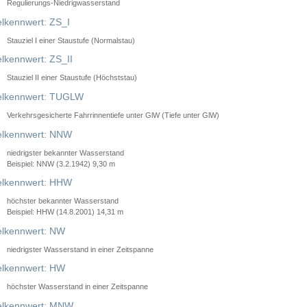
Regulierungs-Niedrigwasserstand
lkennwert: ZS_I
Stauziel I einer Staustufe (Normalstau)
lkennwert: ZS_II
Stauziel II einer Staustufe (Höchststau)
elkennwert: TUGLW
Verkehrsgesicherte Fahrrinnentiefe unter GlW (Tiefe unter GlW)
lkennwert: NNW
niedrigster bekannter Wasserstand
Beispiel: NNW (3.2.1942) 9,30 m
lkennwert: HHW
höchster bekannter Wasserstand
Beispiel: HHW (14.8.2001) 14,31 m
lkennwert: NW
niedrigster Wasserstand in einer Zeitspanne
lkennwert: HW
höchster Wasserstand in einer Zeitspanne
elkennwert: MNW