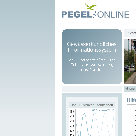
Start
Newsle
Hilf
Elbe - Cuxhaven Steubenhöft