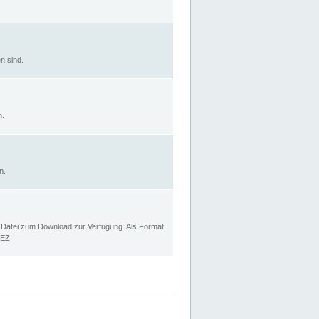
n sind.
n.
n.
p Datei zum Download zur Verfügung. Als Format
MEZ!