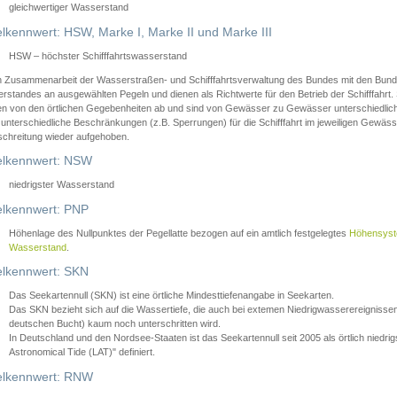
gleichwertiger Wasserstand
lkennwert: HSW, Marke I, Marke II und Marke III
HSW – höchster Schifffahrtswasserstand
in Zusammenarbeit der Wasserstraßen- und Schifffahrtsverwaltung des Bundes mit den Bund
standes an ausgewählten Pegeln und dienen als Richtwerte für den Betrieb der Schifffahrt. 
n von den örtlichen Gegebenheiten ab und sind von Gewässer zu Gewässer unterschiedlich
 unterschiedliche Beschränkungen (z.B. Sperrungen) für die Schifffahrt im jeweiligen Gewäss
schreitung wieder aufgehoben.
lkennwert: NSW
niedrigster Wasserstand
lkennwert: PNP
Höhenlage des Nullpunktes der Pegellatte bezogen auf ein amtlich festgelegtes
Höhensys
Wasserstand
.
lkennwert: SKN
Das Seekartennull (SKN) ist eine örtliche Mindesttiefenangabe in Seekarten.
Das SKN bezieht sich auf die Wassertiefe, die auch bei extemen Niedrigwasserereignissen
deutschen Bucht) kaum noch unterschritten wird.
In Deutschland und den Nordsee-Staaten ist das Seekartennull seit 2005 als örtlich nie
Astronomical Tide (LAT)" definiert.
lkennwert: RNW