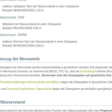
mittlerer niedrigster Wert der Wasserstände in einer Zeitspanne
Beispiel: MNW(1991/2000) 1,22 m
lkennwert: MW
Mittelwert der Wasserstände in einer Zeitspanne
Beispiel: MN(1991/2000) 3,00 m
elkennwert: MHW
mittlerer höchster Wert der Wasserstände in einer Zeitspanne
Beispiel: MHW(1991/2000) 6,00 m
tbezug der Messwerte
itangaben der Messwerte werden standardmäßig in gesetzlicher (lokaler) Zeit dargestellt. D
em Wechsel im Sommer zur Sommerzeit (MESZ, UTC+2). über die
Einstellungen
können Sie d
ellung ohne Sommerzeit einstellen.
Momentan sind alle Zeitangaben auf gesetzliche Zeit e
Download langfristiger Wasserstände und Abflüsse
liegen die Zeitangaben in gesetzlicher Zeit
n zum
Download angebotenen Tagesdateien
liegen die Zeitangaben grundsätzlich ganzjährig in
 Wasserstand
asserstand ist der lotrechte Abstand eines Punktes des Wasserspiegels über dem
Pegelnul