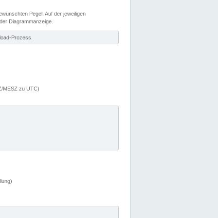
wünschten Pegel. Auf der jeweiligen
 der Diagrammanzeige.
load-Prozess.
MEZ/MESZ zu UTC)
lung)