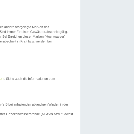
esländern festgelegte Marken des
Sind immer für einen Gewässerabschnitt gültig.
. Bei Erreichen dieser Marken (Hochwasser)
erabschnitt in Kraft bzw. werden bei
tem
. Siehe auch die Informationen zum
 (z.B bei anhaltenden ablandigen Winden in der
drigster Gezeitenwasserstande (NGzW) bzw. "Lowest