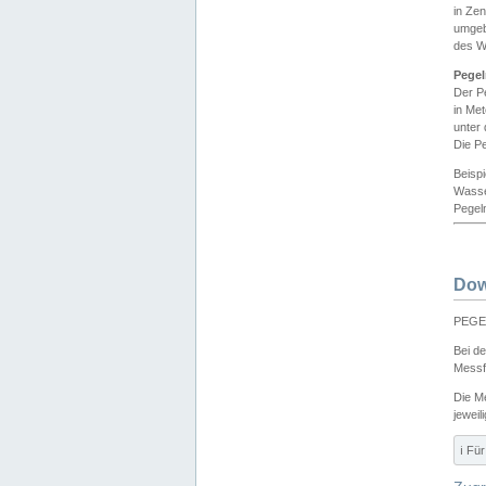
in Ze
umgeb
des W
Pegel
Der P
in Me
unter
Die Pe
Beisp
Wasse
Pegeln
Dow
PEGEL
Bei d
Messf
Die M
jeweil
ℹ️ F