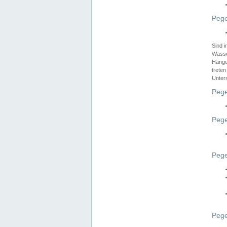
Pege
Sind 
Wasser
Hänge
treten
Unter
Pege
Pege
Pege
Pege