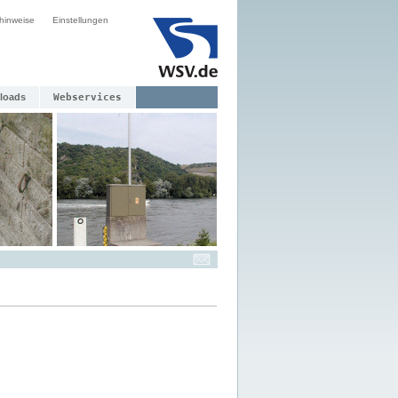
hinweise
Einstellungen
loads
Webservices