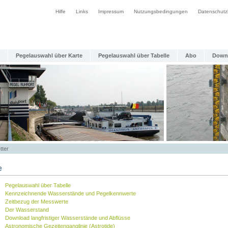
Hilfe
Links
Impressum
Nutzungsbedingungen
Datenschutz
Pegelauswahl über Karte
Pegelauswahl über Tabelle
Abo
Down
tter
e
Pegelauswahl über Tabelle
Kennzeichnende Wasserstände und Pegelkennwerte
Zeitbezug der Messwerte
Der Wasserstand
Download langfristiger Wasserstände und Abflüsse
Astronomische Gezeitenganglinie (Astrotide)