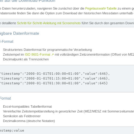
iff auf die Download-Funktion
e Daten herunterzuladen, navigieren Sie zunächst über die
Pegelauswahl-Tabelle
zu einem ge
datenseite finden Sie dann die Option zum Download der historischen Messdaten unterhalb
ne detaillierte
Schritt-für-Schritt-Anleitung mit Screenshots
führt Sie durch den gesamten Down
ügbare Datenformate
-Format
Strukturiertes Datenformat für programmatische Verarbeitung
Zeitstempel im
ISO 8601-Format
↗
mit vollständigen Zeitzoneninformation (Offset von 
Dezimalpunkt als Trennzeichen
"timestamp":"2000-01-01T01:00:00+01:00","value":646},

"timestamp":"2000-01-01T01:15:00+01:00","value":646},

"timestamp":"2000-01-01T01:30:00+01:00","value":645}

Format
Excel-kompatibles Tabellenformat
Vereinfachte Zeitstempeldarstellung in gesetzlicher Zeit (MEZ/MESZ mit Sommerzeitumstel
Semikolon als Feldtrenner
Dezimalkomma (deutsche Notation)
estamp;value
