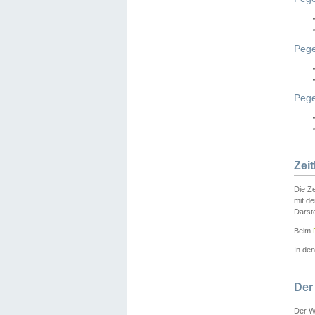
Pege
Peg
Zei
Die Ze
mit d
Darst
Beim
In de
Der
Der W