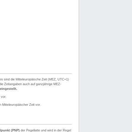
ies sind die Mitteleuropäische Zeit (MEZ, UTC+1)
ie Zeitangaben auch auf ganzjährige MEZ-
ingestellt.
 vor.
 Mitteleuropäischer Zeit vor.
lpunkt (PNP)
der Pegellatte und wird in der Regel