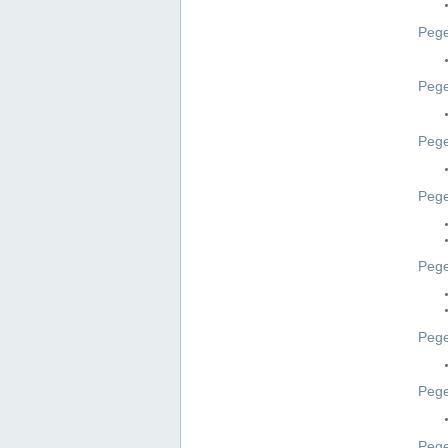
Pege
Pege
Peg
Pege
Pege
Pege
Pege
Peg