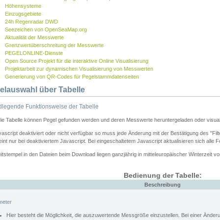
Höhensysteme
Einzugsgebiete
24h Regenradar DWD
Seezeichen von OpenSeaMap.org
Aktualität der Messwerte
Grenzwertüberschreitung der Messwerte
PEGELONLINE-Dienste
Open Source Projekt für die interaktive Online Visualisierung
Projektarbeit zur dynamischen Visualisierung von Messwerten
Generierung von QR-Codes für Pegelstammdatenseiten
elauswahl über Tabelle
legende Funktionsweise der Tabelle
die Tabelle können Pegel gefunden werden und deren Messwerte heruntergeladen oder visuali
vascript deaktiviert oder nicht verfügbar so muss jede Änderung mit der Bestätigung des "Filt
int nur bei deaktiviertem Javascript. Bei eingeschaltetem Javascript aktualisieren sich alle 
itstempel in den Dateien beim Download liegen ganzjährig in mitteleuropäischer Winterzeit vo
Bedienung der Tabelle:
Beschreibung
meter
Hier besteht die Möglichkeit, die auszuwertende Messgröße einzustellen. Bei einer Ände