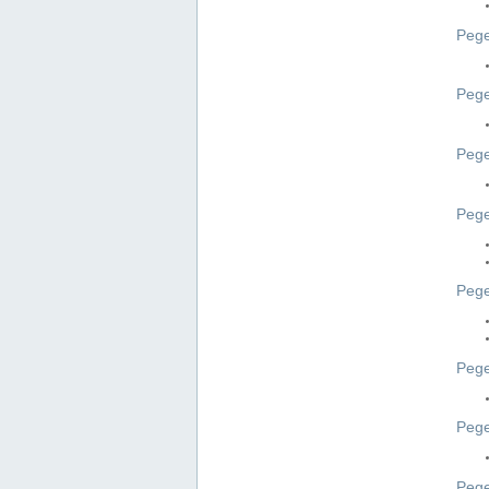
Pege
Pege
Peg
Pege
Pege
Pege
Pege
Peg