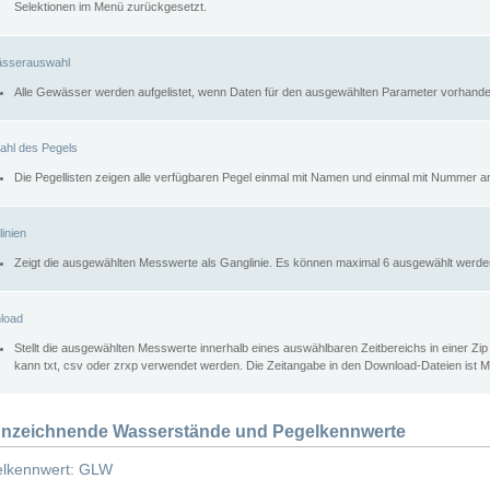
Selektionen im Menü zurückgesetzt.
sserauswahl
Alle Gewässer werden aufgelistet, wenn Daten für den ausgewählten Parameter vorhande
ahl des Pegels
Die Pegellisten zeigen alle verfügbaren Pegel einmal mit Namen und einmal mit Nummer a
inien
Zeigt die ausgewählten Messwerte als Ganglinie. Es können maximal 6 ausgewählt werde
load
Stellt die ausgewählten Messwerte innerhalb eines auswählbaren Zeitbereichs in einer Zi
kann txt, csv oder zrxp verwendet werden. Die Zeitangabe in den Download-Dateien ist 
nzeichnende Wasserstände und Pegelkennwerte
lkennwert: GLW