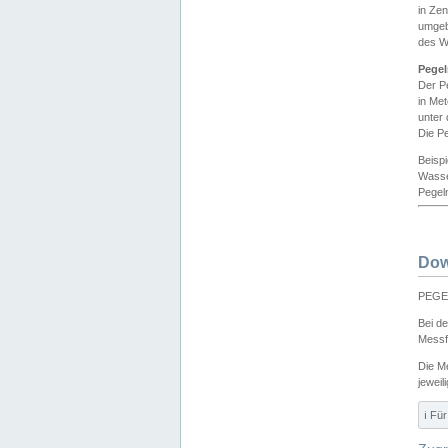
in Ze
umgeb
des W
Pegel
Der P
in Me
unter
Die Pe
Beisp
Wasse
Pegeln
Dow
PEGEL
Bei d
Messf
Die M
jeweil
ℹ️ F