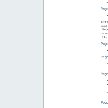
Pege
Sind 
Wasser
Hänge
treten
Unter
Pege
Pege
Pege
Pege