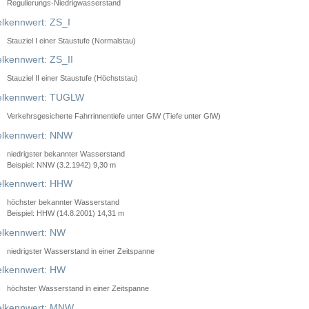
Regulierungs-Niedrigwasserstand
lkennwert: ZS_I
Stauziel I einer Staustufe (Normalstau)
lkennwert: ZS_II
Stauziel II einer Staustufe (Höchststau)
elkennwert: TUGLW
Verkehrsgesicherte Fahrrinnentiefe unter GlW (Tiefe unter GlW)
lkennwert: NNW
niedrigster bekannter Wasserstand
Beispiel: NNW (3.2.1942) 9,30 m
lkennwert: HHW
höchster bekannter Wasserstand
Beispiel: HHW (14.8.2001) 14,31 m
lkennwert: NW
niedrigster Wasserstand in einer Zeitspanne
lkennwert: HW
höchster Wasserstand in einer Zeitspanne
elkennwert: MNW