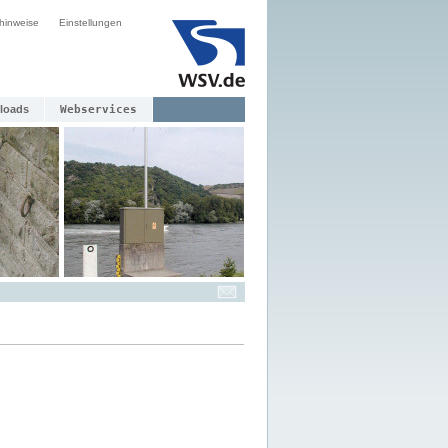
hinweise
Einstellungen
loads
Webservices