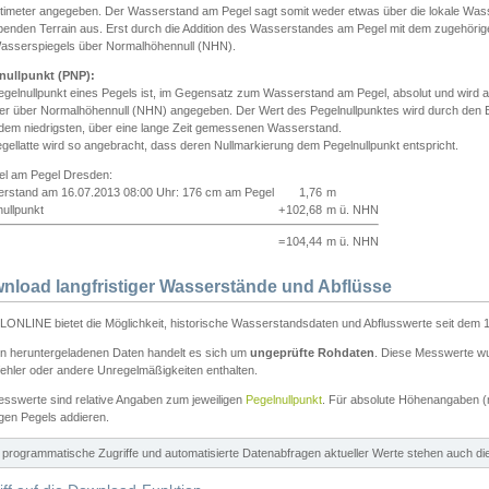
ntimeter angegeben. Der Wasserstand am Pegel sagt somit weder etwas über die lokale Wa
enden Terrain aus. Erst durch die Addition des Wasserstandes am Pegel mit dem zugehörig
asserspiegels über Normalhöhennull (NHN).
nullpunkt (PNP):
egelnullpunkt eines Pegels ist, im Gegensatz zum Wasserstand am Pegel, absolut und wir
ter über Normalhöhennull (NHN) angegeben. Der Wert des Pegelnullpunktes wird durch den Bet
 dem niedrigsten, über eine lange Zeit gemessenen Wasserstand.
gellatte wird so angebracht, dass deren Nullmarkierung dem Pegelnullpunkt entspricht.
iel am Pegel Dresden:
rstand am 16.07.2013 08:00 Uhr: 176 cm am Pegel
1,76
m
ullpunkt
+
102,68
m ü. NHN
=
104,44
m ü. NHN
nload langfristiger Wasserstände und Abflüsse
ONLINE bietet die Möglichkeit, historische Wasserstandsdaten und Abflusswerte seit dem 1
en heruntergeladenen Daten handelt es sich um
ungeprüfte Rohdaten
. Diese Messwerte wur
ehler oder andere Unregelmäßigkeiten enthalten.
esswerte sind relative Angaben zum jeweiligen
Pegelnullpunkt
. Für absolute Höhenangaben 
igen Pegels addieren.
ür programmatische Zugriffe und automatisierte Datenabfragen aktueller Werte stehen auch d