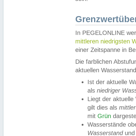
Grenzwertüber
In PEGELONLINE werde
mittleren niedrigsten
einer Zeitspanne in Be
Die farblichen Abstuf
aktuellen Wasserstand
Ist der aktuelle 
als
niedriger Was
Liegt der aktue
gilt dies als
mittle
mit
Grün
dargestel
Wasserstände obe
Wasserstand
und