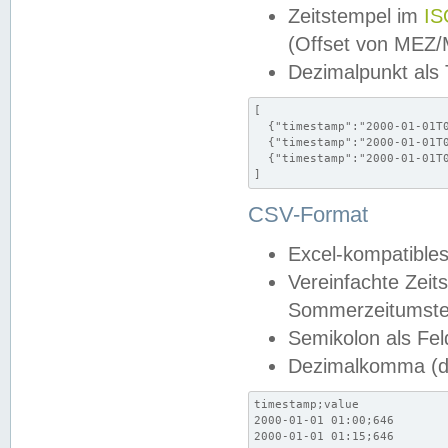
Zeitstempel im
IS
(Offset von MEZ
Dezimalpunkt als
[

  {"timestamp":"2000-01-01T0
  {"timestamp":"2000-01-01T0
  {"timestamp":"2000-01-01T0
]
CSV-Format
Excel-kompatibles
Vereinfachte Zeit
Sommerzeitumstel
Semikolon als Fel
Dezimalkomma (de
timestamp;value

2000-01-01 01:00;646

2000-01-01 01:15;646
