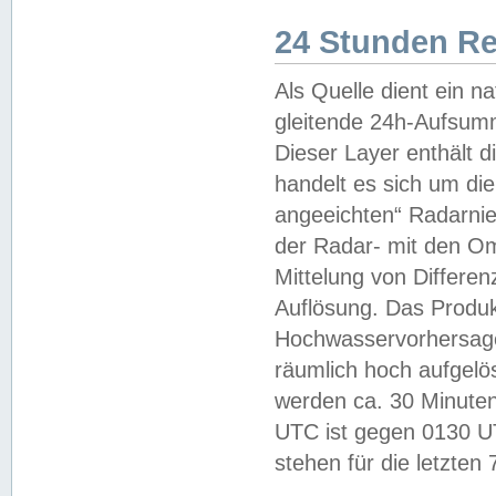
24 Stunden R
Als Quelle dient ein n
gleitende 24h-Aufsum
Dieser Layer enthält
handelt es sich um di
angeeichten“ Radarnie
der Radar- mit den O
Mittelung von Differe
Auflösung. Das Produk
Hochwasservorhersagez
räumlich hoch aufgelö
werden ca. 30 Minuten
UTC ist gegen 0130 UTC
stehen für die letzten