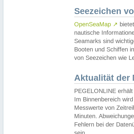
Seezeichen v
OpenSeaMap
↗
biete
nautische Information
Seamarks sind wichtig
Booten und Schiffen i
von Seezeichen wie Le
Aktualität der
PEGELONLINE erhält u
Im Binnenbereich wird 
Messwerte von Zeitreih
Minuten. Abweichungen
Fehlern bei der Daten
sein.