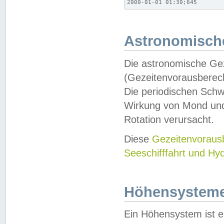
2000-01-01 01:30;645
Astronomische
Die astronomische Gez
(Gezeitenvorausberec
Die periodischen Schw
Wirkung von Mond und
Rotation verursacht.
Diese
Gezeitenvorau
Seeschifffahrt und Hy
Höhensystem
Ein Höhensystem ist e