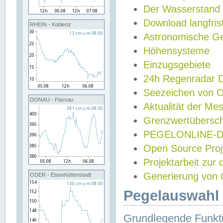
Der Wasserstand
Download langfris
RHEIN - Koblenz
Astronomische Gez
Höhensysteme
Einzugsgebiete
24h Regenradar
Seezeichen von 
DONAU - Passau
Aktualität der Me
Grenzwertübersch
PEGELONLINE-Di
Open Source Projek
Projektarbeit zur
Generierung von 
ODER - Eisenhüttenstadt
Pegelauswahl 
Grundlegende Funkti