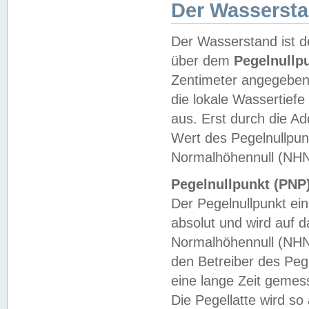
Der Wasserst
Der Wasserstand ist d
über dem
Pegelnullp
Zentimeter angegeben
die lokale Wassertie
aus. Erst durch die A
Wert des Pegelnullpun
Normalhöhennull (NHN
Pegelnullpunkt (PNP)
Der Pegelnullpunkt ei
absolut und wird auf
Normalhöhennull (NHN
den Betreiber des Pege
eine lange Zeit geme
Die Pegellatte wird s