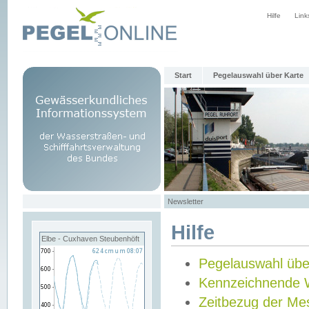
Hilfe
Link
Start
Pegelauswahl über Karte
Newsletter
Hilfe
Elbe - Cuxhaven Steubenhöft
Pegelauswahl übe
Kennzeichnende 
Zeitbezug der Me