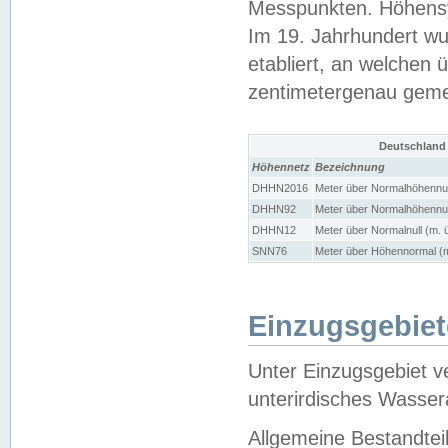
Messpunkten. Höhensy
Im 19. Jahrhundert wu
etabliert, an welchen 
zentimetergenau gem
Deutschland
Höhennetz
Bezeichnung
DHHN2016
Meter über Normalhöhennul
DHHN92
Meter über Normalhöhennul
DHHN12
Meter über Normalnull (m. 
SNN76
Meter über Höhennormal (m
Einzugsgebiet
Unter Einzugsgebiet v
unterirdisches Wasser
Allgemeine Bestandtei