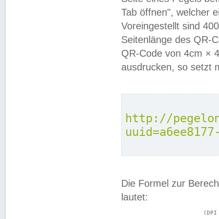
Tab öffnen", welcher 
Voreingestellt sind 4
Seitenlänge des QR-C
QR-Code von 4cm × 4c
ausdrucken, so setzt 
http://pegelo
uuid=a6ee8177
Die Formel zur Berech
lautet:
			(DPI × Druckkantenlänge in cm) ÷ 2,54 = Kantenlänge in Pixel
