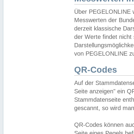
Über PEGELONLINE wer
Messwerten der Bundes
derzeit klassische Da
der Werte findet nicht 
Darstellungsmöglichkei
von PEGELONLINE zu 
QR-Codes
Auf der Stammdatensei
Seite anzeigen" ein Q
Stammdatenseite enthä
gescannt, so wird man
QR-Codes können auc
Seite eines Pegels be