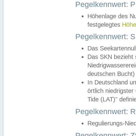
Pegelkennwert: 
Höhenlage des Nul
festgelegtes
Höhe
Pegelkennwert: 
Das Seekartennull
Das SKN bezieht s
Niedrigwassererei
deutschen Bucht) 
In Deutschland un
örtlich niedrigst
Tide (LAT)" definie
Pegelkennwert:
Regulierungs-Nie
Pegelkennwert: Z