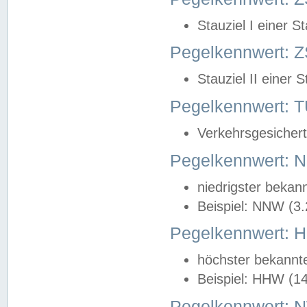
Stauziel I einer S
Pegelkennwert: Z
Stauziel II einer 
Pegelkennwert:
Verkehrsgesichert
Pegelkennwert:
niedrigster bekan
Beispiel: NNW (3
Pegelkennwert:
höchster bekannt
Beispiel: HHW (1
Pegelkennwert: 