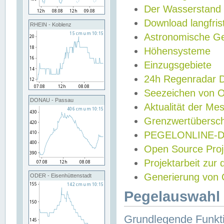
Der Wasserstand
Download langfris
RHEIN - Koblenz
Astronomische Gez
Höhensysteme
Einzugsgebiete
24h Regenradar
Seezeichen von 
DONAU - Passau
Aktualität der Me
Grenzwertübersch
PEGELONLINE-Di
Open Source Projek
Projektarbeit zur
Generierung von 
ODER - Eisenhüttenstadt
Pegelauswahl 
Grundlegende Funkti