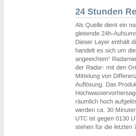
24 Stunden R
Als Quelle dient ein n
gleitende 24h-Aufsum
Dieser Layer enthält
handelt es sich um di
angeeichten“ Radarnie
der Radar- mit den O
Mittelung von Differe
Auflösung. Das Produk
Hochwasservorhersagez
räumlich hoch aufgelö
werden ca. 30 Minuten
UTC ist gegen 0130 UTC
stehen für die letzten