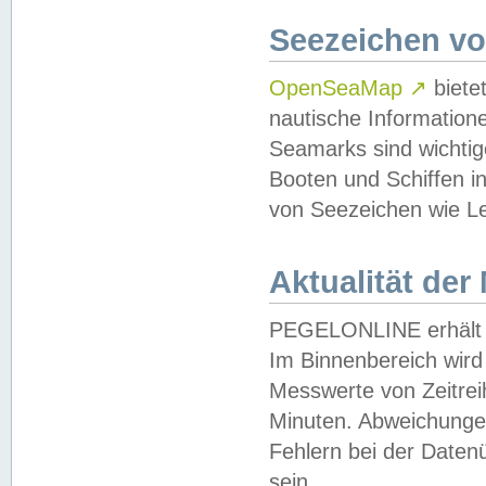
Seezeichen v
OpenSeaMap
↗
biete
nautische Information
Seamarks sind wichtig
Booten und Schiffen i
von Seezeichen wie Le
Aktualität der
PEGELONLINE erhält u
Im Binnenbereich wird 
Messwerte von Zeitreih
Minuten. Abweichungen
Fehlern bei der Daten
sein.