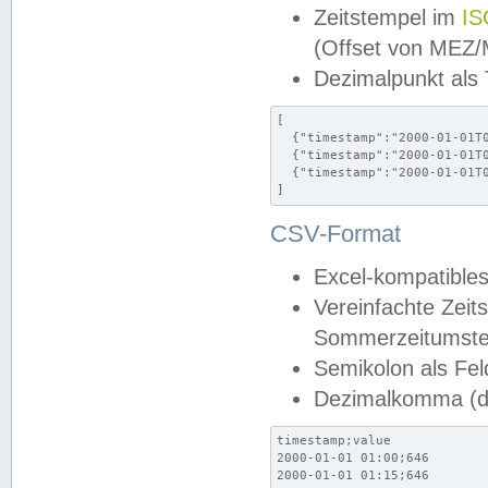
Zeitstempel im
IS
(Offset von MEZ
Dezimalpunkt als
[

  {"timestamp":"2000-01-01T0
  {"timestamp":"2000-01-01T0
  {"timestamp":"2000-01-01T0
]
CSV-Format
Excel-kompatibles
Vereinfachte Zeit
Sommerzeitumstel
Semikolon als Fel
Dezimalkomma (de
timestamp;value

2000-01-01 01:00;646

2000-01-01 01:15;646
