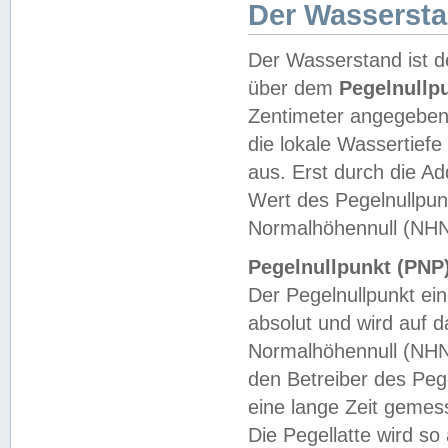
Der Wasserst
Der Wasserstand ist d
über dem
Pegelnullp
Zentimeter angegeben
die lokale Wassertie
aus. Erst durch die A
Wert des Pegelnullpun
Normalhöhennull (NHN
Pegelnullpunkt (PNP)
Der Pegelnullpunkt ei
absolut und wird auf
Normalhöhennull (NHN
den Betreiber des Pege
eine lange Zeit geme
Die Pegellatte wird s