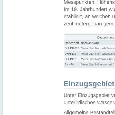
Messpunkten. Höhensy
Im 19. Jahrhundert wu
etabliert, an welchen 
zentimetergenau gem
Deutschland
Höhennetz
Bezeichnung
DHHN2016
Meter über Normalhöhennul
DHHN92
Meter über Normalhöhennul
DHHN12
Meter über Normalnull (m. 
SNN76
Meter über Höhennormal (m
Einzugsgebiet
Unter Einzugsgebiet v
unterirdisches Wasser
Allgemeine Bestandtei