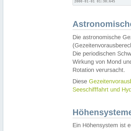
2000-01-01 01:30;645
Astronomische
Die astronomische Gez
(Gezeitenvorausberec
Die periodischen Schw
Wirkung von Mond und
Rotation verursacht.
Diese
Gezeitenvorau
Seeschifffahrt und Hy
Höhensystem
Ein Höhensystem ist e