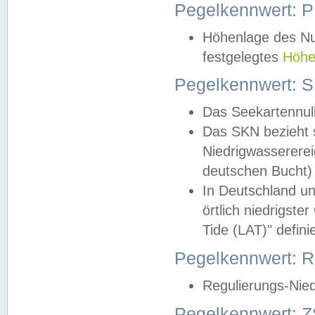
Pegelkennwert: 
Höhenlage des Nul
festgelegtes
Höhe
Pegelkennwert: 
Das Seekartennull
Das SKN bezieht s
Niedrigwassererei
deutschen Bucht) 
In Deutschland un
örtlich niedrigst
Tide (LAT)" definie
Pegelkennwert:
Regulierungs-Nie
Pegelkennwert: Z