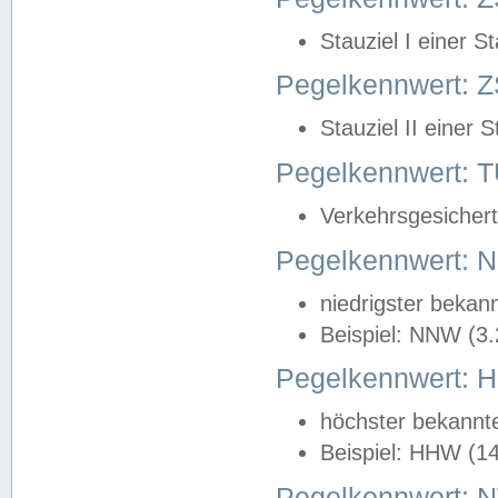
Stauziel I einer S
Pegelkennwert: Z
Stauziel II einer 
Pegelkennwert:
Verkehrsgesichert
Pegelkennwert:
niedrigster bekan
Beispiel: NNW (3
Pegelkennwert:
höchster bekannt
Beispiel: HHW (1
Pegelkennwert: 