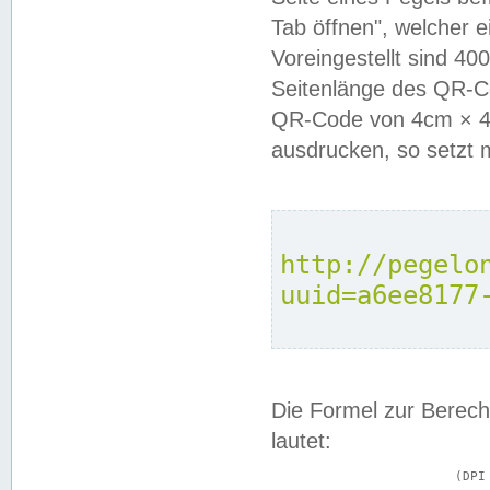
Tab öffnen", welcher 
Voreingestellt sind 4
Seitenlänge des QR-C
QR-Code von 4cm × 4c
ausdrucken, so setzt 
http://pegelo
uuid=a6ee8177
Die Formel zur Berech
lautet:
			(DPI × Druckkantenlänge in cm) ÷ 2,54 = Kantenlänge in Pixel
