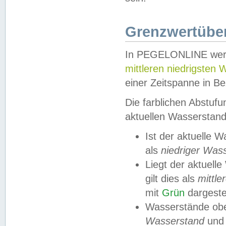
Grenzwertüber
In PEGELONLINE werde
mittleren niedrigsten
einer Zeitspanne in Be
Die farblichen Abstuf
aktuellen Wasserstand
Ist der aktuelle 
als
niedriger Was
Liegt der aktue
gilt dies als
mittle
mit
Grün
dargestel
Wasserstände obe
Wasserstand
und