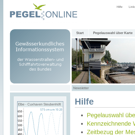
Hilfe
Link
Start
Pegelauswahl über Karte
Newsletter
Hilfe
Elbe - Cuxhaven Steubenhöft
Pegelauswahl übe
Kennzeichnende 
Zeitbezug der Me