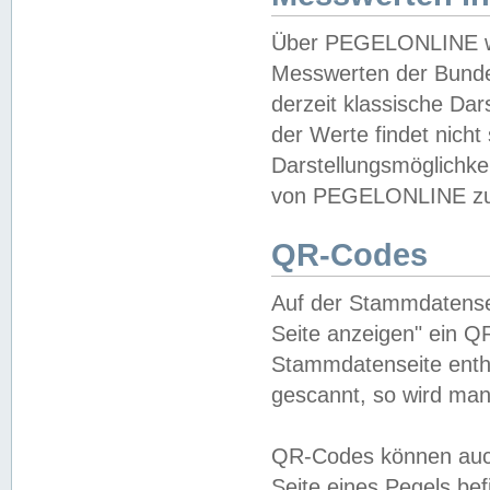
Über PEGELONLINE wer
Messwerten der Bundes
derzeit klassische Da
der Werte findet nicht 
Darstellungsmöglichkei
von PEGELONLINE zu 
QR-Codes
Auf der Stammdatensei
Seite anzeigen" ein Q
Stammdatenseite enthä
gescannt, so wird man
QR-Codes können auc
Seite eines Pegels be