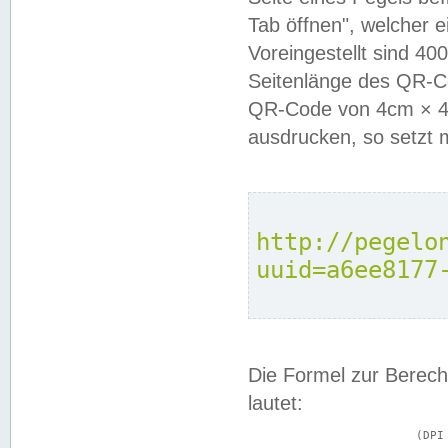
Tab öffnen", welcher 
Voreingestellt sind 4
Seitenlänge des QR-C
QR-Code von 4cm × 4c
ausdrucken, so setzt 
http://pegelo
uuid=a6ee8177
Die Formel zur Berech
lautet:
			(DPI × Druckkantenlänge in cm) ÷ 2,54 = Kantenlänge in Pixel
