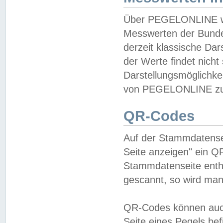
Über PEGELONLINE wer
Messwerten der Bundes
derzeit klassische Da
der Werte findet nicht 
Darstellungsmöglichkei
von PEGELONLINE zu 
QR-Codes
Auf der Stammdatensei
Seite anzeigen" ein Q
Stammdatenseite enthä
gescannt, so wird man
QR-Codes können auc
Seite eines Pegels be