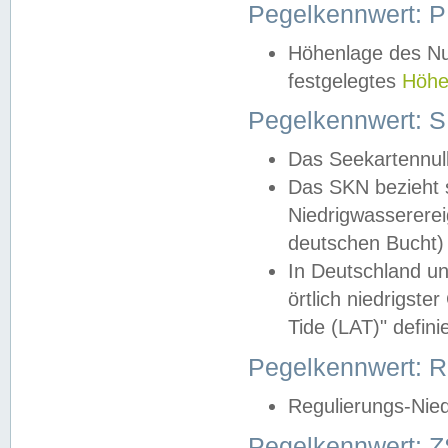
Pegelkennwert: 
Höhenlage des Nul
festgelegtes
Höhe
Pegelkennwert: 
Das Seekartennull
Das SKN bezieht s
Niedrigwassererei
deutschen Bucht) 
In Deutschland un
örtlich niedrigst
Tide (LAT)" definie
Pegelkennwert:
Regulierungs-Nie
Pegelkennwert: Z