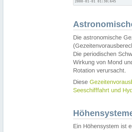
2000-01-01 01:30;645
Astronomische
Die astronomische Gez
(Gezeitenvorausberec
Die periodischen Schw
Wirkung von Mond und
Rotation verursacht.
Diese
Gezeitenvorau
Seeschifffahrt und Hy
Höhensystem
Ein Höhensystem ist e