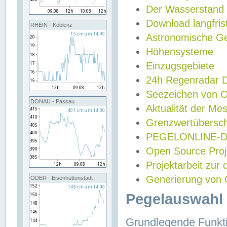
Der Wasserstand
Download langfris
RHEIN - Koblenz
Astronomische Gez
Höhensysteme
Einzugsgebiete
24h Regenradar
Seezeichen von 
DONAU - Passau
Aktualität der Me
Grenzwertübersch
PEGELONLINE-Di
Open Source Projek
Projektarbeit zur
Generierung von 
ODER - Eisenhüttenstadt
Pegelauswahl 
Grundlegende Funkti