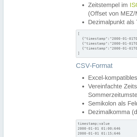
Zeitstempel im
IS
(Offset von MEZ
Dezimalpunkt als
[

  {"timestamp":"2000-01-01T0
  {"timestamp":"2000-01-01T0
  {"timestamp":"2000-01-01T0
]
CSV-Format
Excel-kompatibles
Vereinfachte Zeit
Sommerzeitumstel
Semikolon als Fel
Dezimalkomma (de
timestamp;value

2000-01-01 01:00;646

2000-01-01 01:15;646
