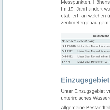
Messpunkten. Höhensy
Im 19. Jahrhundert wu
etabliert, an welchen 
zentimetergenau gem
Deutschland
Höhennetz
Bezeichnung
DHHN2016
Meter über Normalhöhennul
DHHN92
Meter über Normalhöhennul
DHHN12
Meter über Normalnull (m. 
SNN76
Meter über Höhennormal (m
Einzugsgebiet
Unter Einzugsgebiet v
unterirdisches Wasser
Allgemeine Bestandtei