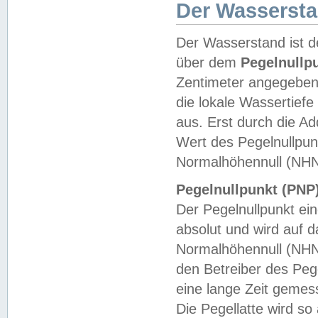
Der Wasserst
Der Wasserstand ist d
über dem
Pegelnullp
Zentimeter angegeben
die lokale Wassertie
aus. Erst durch die A
Wert des Pegelnullpun
Normalhöhennull (NHN
Pegelnullpunkt (PNP)
Der Pegelnullpunkt ei
absolut und wird auf
Normalhöhennull (NHN
den Betreiber des Pege
eine lange Zeit geme
Die Pegellatte wird s