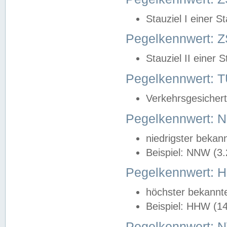
Stauziel I einer S
Pegelkennwert: Z
Stauziel II einer 
Pegelkennwert:
Verkehrsgesichert
Pegelkennwert:
niedrigster bekan
Beispiel: NNW (3
Pegelkennwert:
höchster bekannt
Beispiel: HHW (1
Pegelkennwert: 