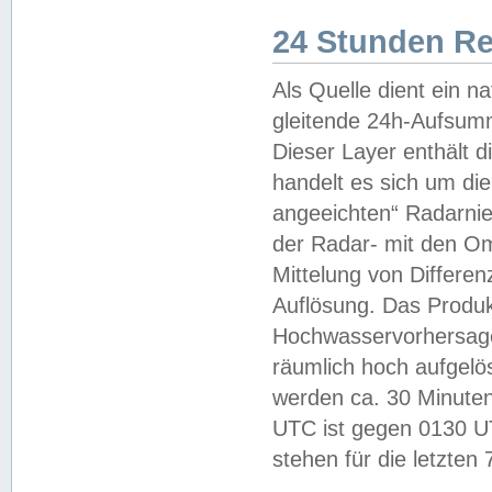
24 Stunden R
Als Quelle dient ein n
gleitende 24h-Aufsum
Dieser Layer enthält
handelt es sich um di
angeeichten“ Radarnie
der Radar- mit den O
Mittelung von Differe
Auflösung. Das Produk
Hochwasservorhersagez
räumlich hoch aufgelö
werden ca. 30 Minuten
UTC ist gegen 0130 UTC
stehen für die letzten