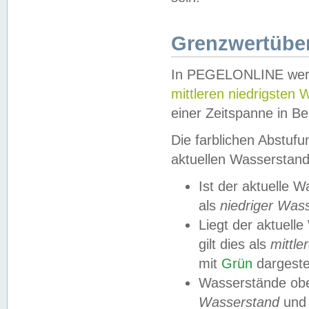
Grenzwertüber
In PEGELONLINE werde
mittleren niedrigsten
einer Zeitspanne in Be
Die farblichen Abstuf
aktuellen Wasserstand
Ist der aktuelle 
als
niedriger Was
Liegt der aktue
gilt dies als
mittle
mit
Grün
dargestel
Wasserstände obe
Wasserstand
und