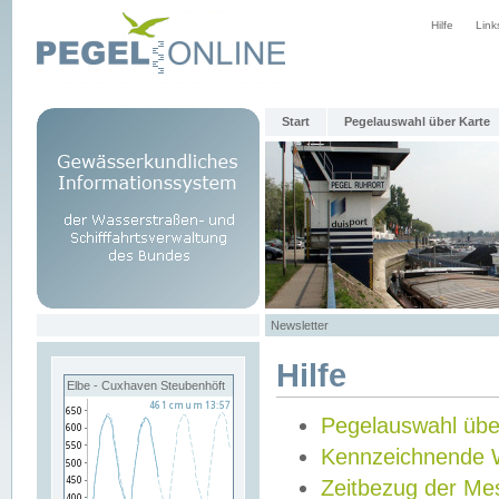
Hilfe
Link
Start
Pegelauswahl über Karte
Newsletter
Hilfe
Elbe - Cuxhaven Steubenhöft
Pegelauswahl übe
Kennzeichnende 
Zeitbezug der Me