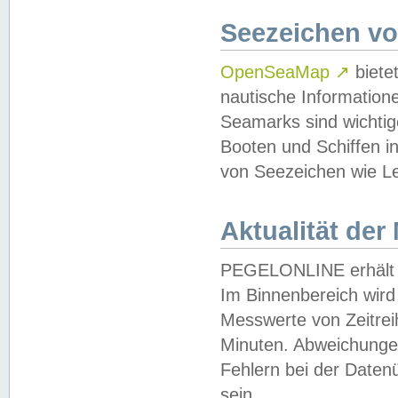
Seezeichen v
OpenSeaMap
↗
biete
nautische Information
Seamarks sind wichtig
Booten und Schiffen i
von Seezeichen wie Le
Aktualität der
PEGELONLINE erhält u
Im Binnenbereich wird 
Messwerte von Zeitreih
Minuten. Abweichungen
Fehlern bei der Daten
sein.