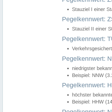
Stauziel I einer S
Pegelkennwert: Z
Stauziel II einer 
Pegelkennwert:
Verkehrsgesichert
Pegelkennwert:
niedrigster bekan
Beispiel: NNW (3
Pegelkennwert:
höchster bekannt
Beispiel: HHW (1
Pegelkennwert: 