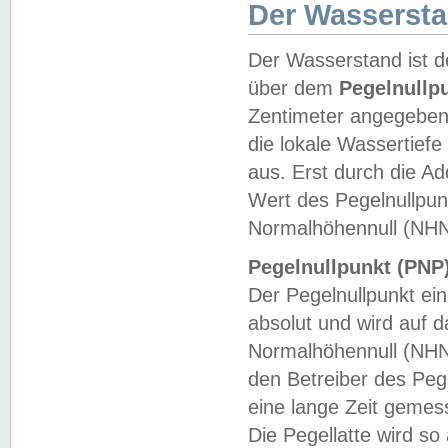
Der Wasserst
Der Wasserstand ist d
über dem
Pegelnullp
Zentimeter angegeben
die lokale Wassertie
aus. Erst durch die A
Wert des Pegelnullpun
Normalhöhennull (NHN
Pegelnullpunkt (PNP)
Der Pegelnullpunkt ei
absolut und wird auf
Normalhöhennull (NHN
den Betreiber des Pege
eine lange Zeit geme
Die Pegellatte wird s