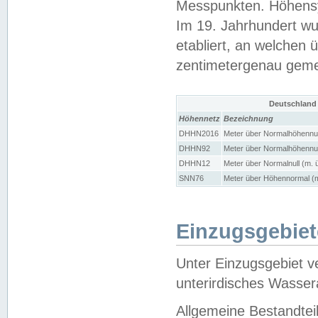
Messpunkten. Höhensy
Im 19. Jahrhundert wu
etabliert, an welchen 
zentimetergenau gem
Deutschland
Höhennetz
Bezeichnung
DHHN2016
Meter über Normalhöhennul
DHHN92
Meter über Normalhöhennul
DHHN12
Meter über Normalnull (m. 
SNN76
Meter über Höhennormal (m
Einzugsgebiet
Unter Einzugsgebiet v
unterirdisches Wasser
Allgemeine Bestandtei