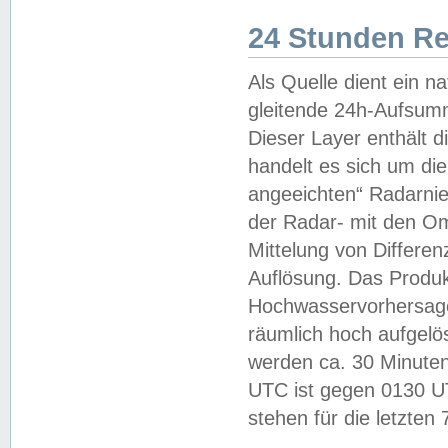
24 Stunden R
Als Quelle dient ein n
gleitende 24h-Aufsum
Dieser Layer enthält
handelt es sich um di
angeeichten“ Radarnie
der Radar- mit den O
Mittelung von Differe
Auflösung. Das Produk
Hochwasservorhersagez
räumlich hoch aufgelö
werden ca. 30 Minuten
UTC ist gegen 0130 UTC
stehen für die letzten