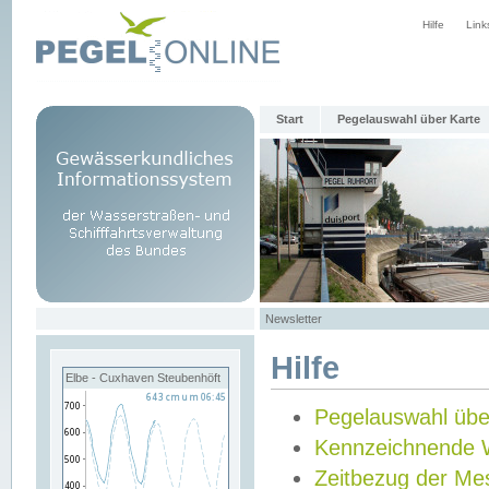
Hilfe
Link
Start
Pegelauswahl über Karte
Newsletter
Hilfe
Elbe - Cuxhaven Steubenhöft
Pegelauswahl übe
Kennzeichnende 
Zeitbezug der Me