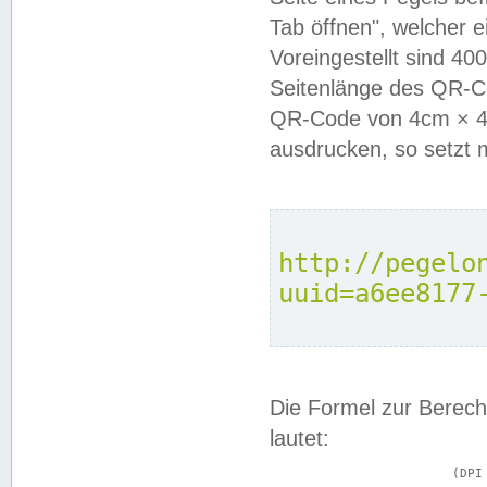
Tab öffnen", welcher 
Voreingestellt sind 4
Seitenlänge des QR-C
QR-Code von 4cm × 4c
ausdrucken, so setzt 
http://pegelo
uuid=a6ee8177
Die Formel zur Berech
lautet:
			(DPI × Druckkantenlänge in cm) ÷ 2,54 = Kantenlänge in Pixel
