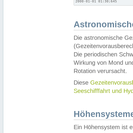
2000-01-01 01:30;645
Astronomische
Die astronomische Gez
(Gezeitenvorausberec
Die periodischen Schw
Wirkung von Mond und
Rotation verursacht.
Diese
Gezeitenvorau
Seeschifffahrt und Hy
Höhensystem
Ein Höhensystem ist e