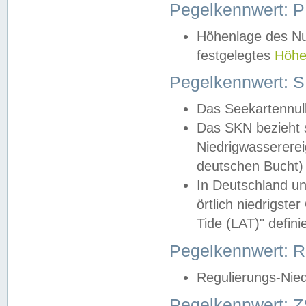
Pegelkennwert: 
Höhenlage des Nul
festgelegtes
Höhe
Pegelkennwert: 
Das Seekartennull
Das SKN bezieht s
Niedrigwassererei
deutschen Bucht) 
In Deutschland un
örtlich niedrigst
Tide (LAT)" definie
Pegelkennwert:
Regulierungs-Nie
Pegelkennwert: Z