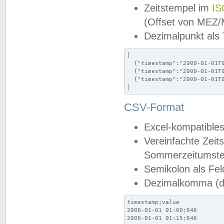
Zeitstempel im
IS
(Offset von MEZ
Dezimalpunkt als
[

  {"timestamp":"2000-01-01T0
  {"timestamp":"2000-01-01T0
  {"timestamp":"2000-01-01T0
]
CSV-Format
Excel-kompatibles
Vereinfachte Zeit
Sommerzeitumstel
Semikolon als Fel
Dezimalkomma (de
timestamp;value

2000-01-01 01:00;646

2000-01-01 01:15;646
