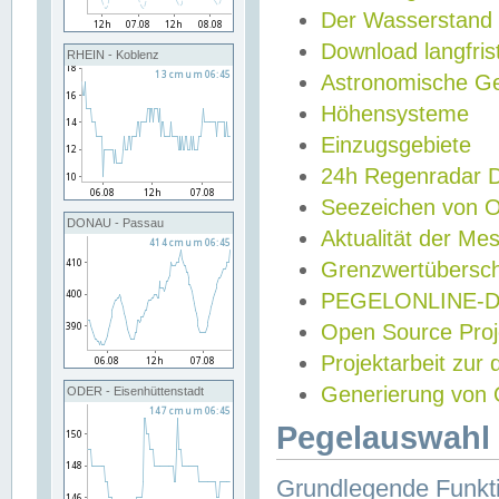
Der Wasserstand
Download langfris
RHEIN - Koblenz
Astronomische Gez
Höhensysteme
Einzugsgebiete
24h Regenradar
Seezeichen von 
DONAU - Passau
Aktualität der Me
Grenzwertübersch
PEGELONLINE-Di
Open Source Projek
Projektarbeit zur
Generierung von 
ODER - Eisenhüttenstadt
Pegelauswahl 
Grundlegende Funkti