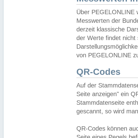
Über PEGELONLINE wer
Messwerten der Bundes
derzeit klassische Da
der Werte findet nicht 
Darstellungsmöglichkei
von PEGELONLINE zu 
QR-Codes
Auf der Stammdatensei
Seite anzeigen" ein Q
Stammdatenseite enthä
gescannt, so wird man
QR-Codes können auc
Seite eines Pegels be