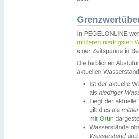
Grenzwertüber
In PEGELONLINE werde
mittleren niedrigsten
einer Zeitspanne in Be
Die farblichen Abstuf
aktuellen Wasserstand
Ist der aktuelle 
als
niedriger Was
Liegt der aktue
gilt dies als
mittle
mit
Grün
dargestel
Wasserstände obe
Wasserstand
und