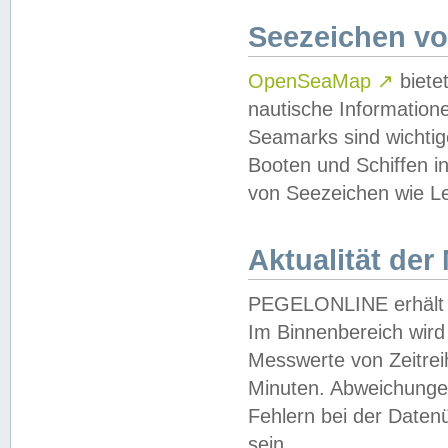
Seezeichen v
OpenSeaMap
↗
biete
nautische Information
Seamarks sind wichtig
Booten und Schiffen i
von Seezeichen wie Le
Aktualität der
PEGELONLINE erhält u
Im Binnenbereich wird 
Messwerte von Zeitreih
Minuten. Abweichungen
Fehlern bei der Daten
sein.