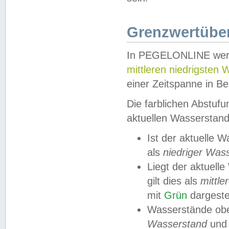
Grenzwertüber
In PEGELONLINE werde
mittleren niedrigsten
einer Zeitspanne in Be
Die farblichen Abstuf
aktuellen Wasserstand
Ist der aktuelle 
als
niedriger Was
Liegt der aktue
gilt dies als
mittle
mit
Grün
dargestel
Wasserstände obe
Wasserstand
und