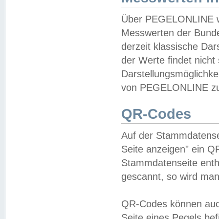
Über PEGELONLINE wer
Messwerten der Bundes
derzeit klassische Da
der Werte findet nicht 
Darstellungsmöglichkei
von PEGELONLINE zu 
QR-Codes
Auf der Stammdatensei
Seite anzeigen" ein Q
Stammdatenseite enthä
gescannt, so wird man
QR-Codes können auc
Seite eines Pegels be