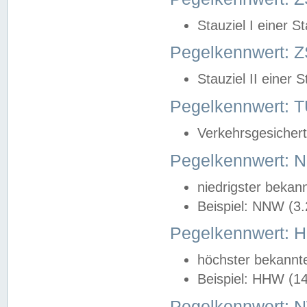
Stauziel I einer S
Pegelkennwert: Z
Stauziel II einer 
Pegelkennwert:
Verkehrsgesichert
Pegelkennwert:
niedrigster bekan
Beispiel: NNW (3
Pegelkennwert:
höchster bekannt
Beispiel: HHW (1
Pegelkennwert: 