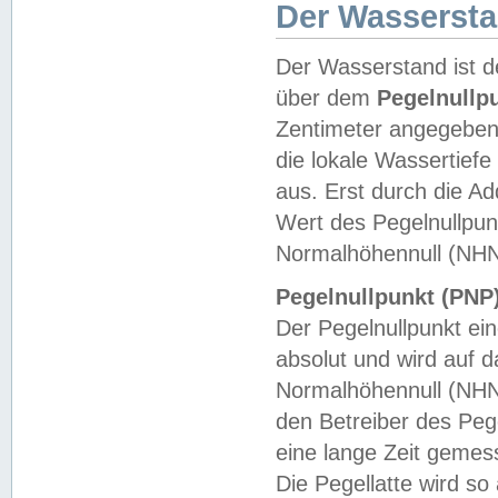
Der Wasserst
Der Wasserstand ist d
über dem
Pegelnullp
Zentimeter angegeben
die lokale Wassertie
aus. Erst durch die A
Wert des Pegelnullpun
Normalhöhennull (NHN
Pegelnullpunkt (PNP)
Der Pegelnullpunkt ei
absolut und wird auf
Normalhöhennull (NHN
den Betreiber des Pege
eine lange Zeit geme
Die Pegellatte wird s