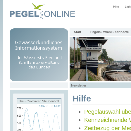
Hilfe
Link
Start
Pegelauswahl über Karte
Newsletter
Hilfe
Elbe - Cuxhaven Steubenhöft
Pegelauswahl übe
Kennzeichnende 
Zeitbezug der Me