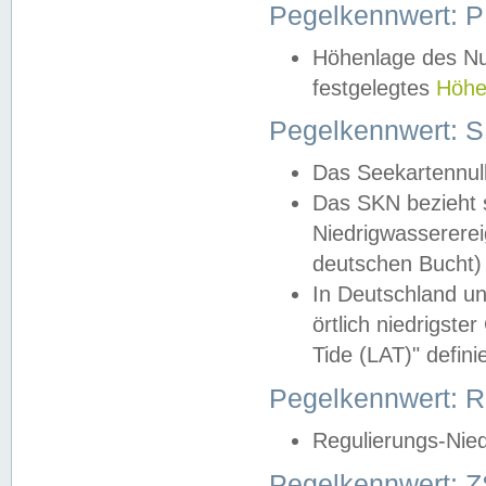
Pegelkennwert: 
Höhenlage des Nul
festgelegtes
Höhe
Pegelkennwert: 
Das Seekartennull
Das SKN bezieht s
Niedrigwassererei
deutschen Bucht) 
In Deutschland un
örtlich niedrigst
Tide (LAT)" definie
Pegelkennwert:
Regulierungs-Nie
Pegelkennwert: Z