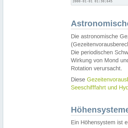
2000-01-01 01:30;645
Astronomische
Die astronomische Gez
(Gezeitenvorausberec
Die periodischen Schw
Wirkung von Mond und
Rotation verursacht.
Diese
Gezeitenvorau
Seeschifffahrt und Hy
Höhensystem
Ein Höhensystem ist e