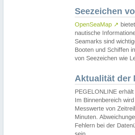
Seezeichen v
OpenSeaMap
↗
biete
nautische Information
Seamarks sind wichtig
Booten und Schiffen i
von Seezeichen wie Le
Aktualität der
PEGELONLINE erhält u
Im Binnenbereich wird 
Messwerte von Zeitreih
Minuten. Abweichungen
Fehlern bei der Daten
sein.