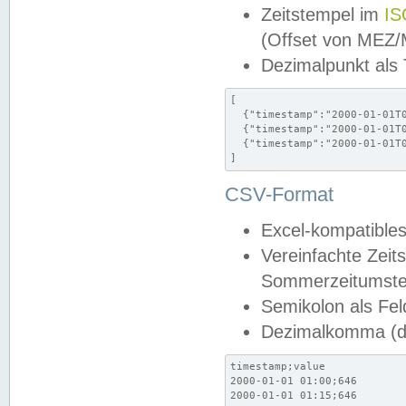
Zeitstempel im
IS
(Offset von MEZ
Dezimalpunkt als
[

  {"timestamp":"2000-01-01T0
  {"timestamp":"2000-01-01T0
  {"timestamp":"2000-01-01T0
]
CSV-Format
Excel-kompatibles
Vereinfachte Zeit
Sommerzeitumstel
Semikolon als Fel
Dezimalkomma (de
timestamp;value

2000-01-01 01:00;646

2000-01-01 01:15;646
