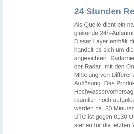
24 Stunden R
Als Quelle dient ein n
gleitende 24h-Aufsum
Dieser Layer enthält
handelt es sich um di
angeeichten“ Radarnie
der Radar- mit den O
Mittelung von Differe
Auflösung. Das Produk
Hochwasservorhersagez
räumlich hoch aufgelö
werden ca. 30 Minuten
UTC ist gegen 0130 UTC
stehen für die letzten