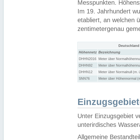
Messpunkten. Höhensy
Im 19. Jahrhundert wu
etabliert, an welchen 
zentimetergenau gem
Deutschland
Höhennetz
Bezeichnung
DHHN2016
Meter über Normalhöhennul
DHHN92
Meter über Normalhöhennul
DHHN12
Meter über Normalnull (m. 
SNN76
Meter über Höhennormal (m
Einzugsgebiet
Unter Einzugsgebiet v
unterirdisches Wasser
Allgemeine Bestandtei