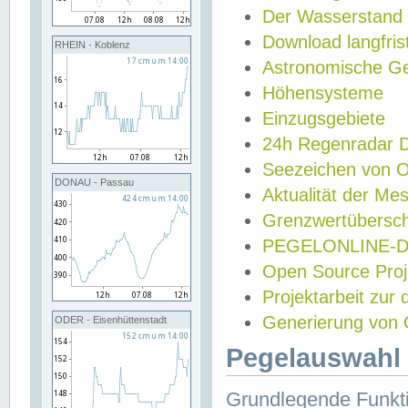
Der Wasserstand
Download langfris
RHEIN - Koblenz
Astronomische Gez
Höhensysteme
Einzugsgebiete
24h Regenradar
Seezeichen von 
DONAU - Passau
Aktualität der Me
Grenzwertübersch
PEGELONLINE-Di
Open Source Projek
Projektarbeit zur
Generierung von 
ODER - Eisenhüttenstadt
Pegelauswahl 
Grundlegende Funkti