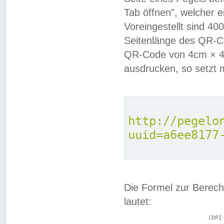
Tab öffnen", welcher 
Voreingestellt sind 4
Seitenlänge des QR-C
QR-Code von 4cm × 4c
ausdrucken, so setzt 
http://pegelo
uuid=a6ee8177
Die Formel zur Berech
lautet:
			(DPI × Druckkantenlänge in cm) ÷ 2,54 = Kantenlänge in Pixel
