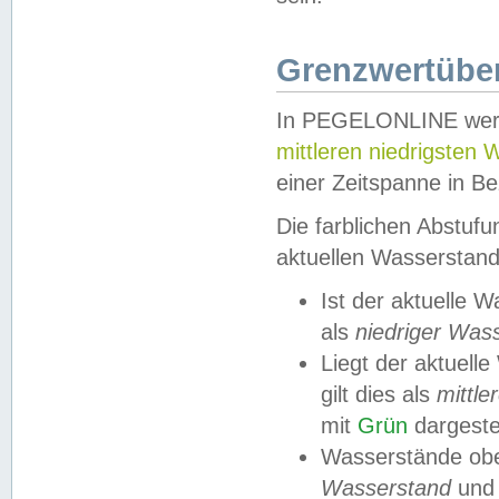
Grenzwertüber
In PEGELONLINE werde
mittleren niedrigsten
einer Zeitspanne in Be
Die farblichen Abstuf
aktuellen Wasserstand
Ist der aktuelle 
als
niedriger Was
Liegt der aktue
gilt dies als
mittle
mit
Grün
dargestel
Wasserstände obe
Wasserstand
und