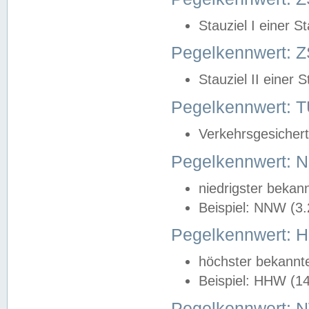
Stauziel I einer S
Pegelkennwert: Z
Stauziel II einer 
Pegelkennwert:
Verkehrsgesichert
Pegelkennwert:
niedrigster bekan
Beispiel: NNW (3
Pegelkennwert:
höchster bekannt
Beispiel: HHW (1
Pegelkennwert: 