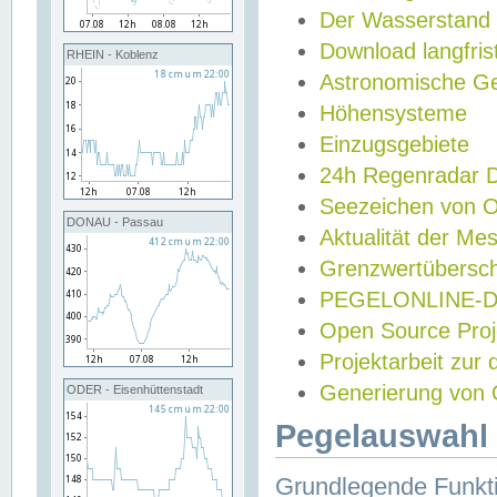
Der Wasserstand
Download langfris
RHEIN - Koblenz
Astronomische Gez
Höhensysteme
Einzugsgebiete
24h Regenradar
Seezeichen von 
DONAU - Passau
Aktualität der Me
Grenzwertübersch
PEGELONLINE-Di
Open Source Projek
Projektarbeit zur
Generierung von 
ODER - Eisenhüttenstadt
Pegelauswahl 
Grundlegende Funkti