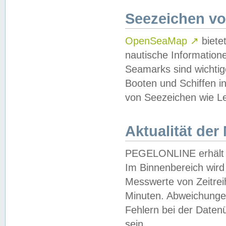
Seezeichen v
OpenSeaMap
↗
biete
nautische Information
Seamarks sind wichtig
Booten und Schiffen i
von Seezeichen wie Le
Aktualität der
PEGELONLINE erhält u
Im Binnenbereich wird 
Messwerte von Zeitreih
Minuten. Abweichungen
Fehlern bei der Daten
sein.