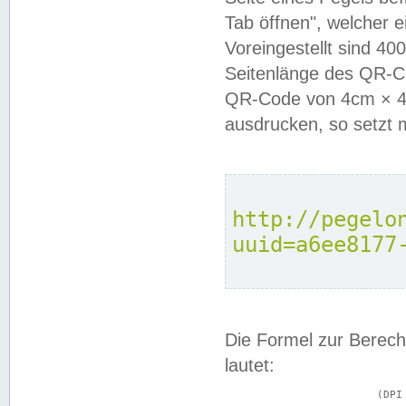
Tab öffnen", welcher 
Voreingestellt sind 4
Seitenlänge des QR-C
QR-Code von 4cm × 4c
ausdrucken, so setzt 
http://pegelo
uuid=a6ee8177
Die Formel zur Berech
lautet:
			(DPI × Druckkantenlänge in cm) ÷ 2,54 = Kantenlänge in Pixel
