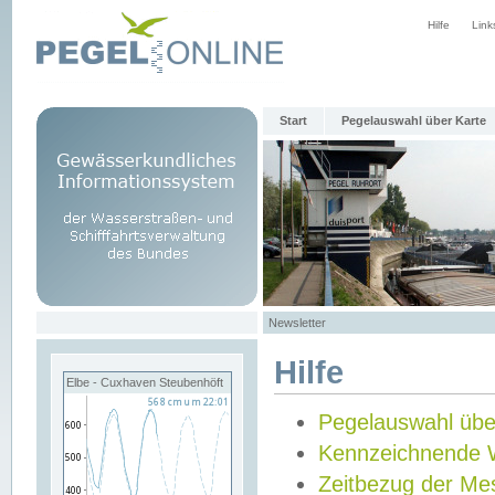
Hilfe
Link
Start
Pegelauswahl über Karte
Newsletter
Hilfe
Elbe - Cuxhaven Steubenhöft
Pegelauswahl übe
Kennzeichnende 
Zeitbezug der Me