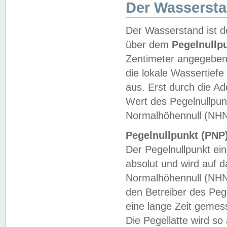
Der Wasserst
Der Wasserstand ist d
über dem
Pegelnullp
Zentimeter angegeben
die lokale Wassertie
aus. Erst durch die A
Wert des Pegelnullpun
Normalhöhennull (NHN
Pegelnullpunkt (PNP)
Der Pegelnullpunkt ei
absolut und wird auf
Normalhöhennull (NHN
den Betreiber des Pege
eine lange Zeit geme
Die Pegellatte wird s