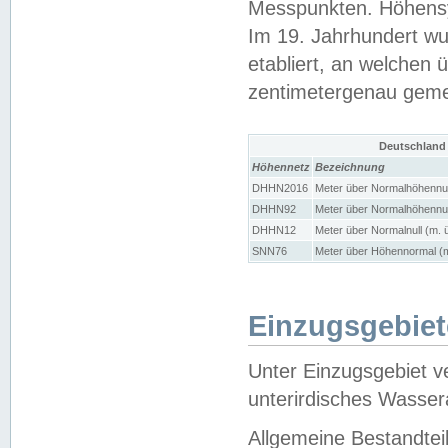
Messpunkten. Höhensy
Im 19. Jahrhundert wu
etabliert, an welchen 
zentimetergenau gem
Deutschland
Höhennetz
Bezeichnung
DHHN2016
Meter über Normalhöhennul
DHHN92
Meter über Normalhöhennul
DHHN12
Meter über Normalnull (m. 
SNN76
Meter über Höhennormal (m
Einzugsgebiet
Unter Einzugsgebiet v
unterirdisches Wasser
Allgemeine Bestandtei