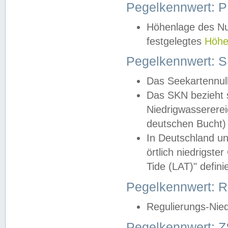
Pegelkennwert: 
Höhenlage des Nul
festgelegtes
Höhe
Pegelkennwert: 
Das Seekartennull
Das SKN bezieht s
Niedrigwassererei
deutschen Bucht) 
In Deutschland un
örtlich niedrigst
Tide (LAT)" definie
Pegelkennwert:
Regulierungs-Nie
Pegelkennwert: Z