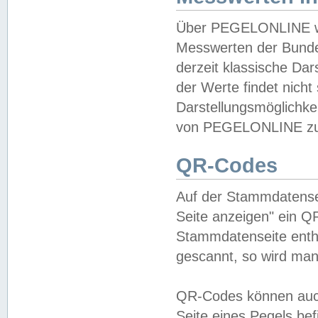
Über PEGELONLINE wer
Messwerten der Bundes
derzeit klassische Da
der Werte findet nicht 
Darstellungsmöglichkei
von PEGELONLINE zu 
QR-Codes
Auf der Stammdatensei
Seite anzeigen" ein Q
Stammdatenseite enthä
gescannt, so wird man
QR-Codes können auc
Seite eines Pegels be