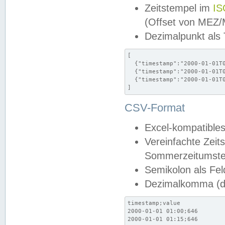
Zeitstempel im
IS
(Offset von MEZ
Dezimalpunkt als
[

  {"timestamp":"2000-01-01T0
  {"timestamp":"2000-01-01T0
  {"timestamp":"2000-01-01T0
]
CSV-Format
Excel-kompatibles
Vereinfachte Zeit
Sommerzeitumstel
Semikolon als Fel
Dezimalkomma (de
timestamp;value

2000-01-01 01:00;646

2000-01-01 01:15;646
