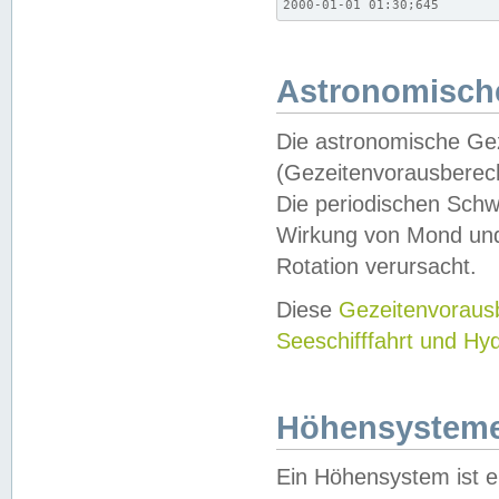
2000-01-01 01:30;645
Astronomische
Die astronomische Gez
(Gezeitenvorausberec
Die periodischen Schw
Wirkung von Mond und
Rotation verursacht.
Diese
Gezeitenvorau
Seeschifffahrt und Hy
Höhensystem
Ein Höhensystem ist e