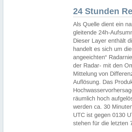
24 Stunden R
Als Quelle dient ein n
gleitende 24h-Aufsum
Dieser Layer enthält
handelt es sich um di
angeeichten“ Radarnie
der Radar- mit den O
Mittelung von Differe
Auflösung. Das Produk
Hochwasservorhersagez
räumlich hoch aufgelö
werden ca. 30 Minuten
UTC ist gegen 0130 UTC
stehen für die letzten