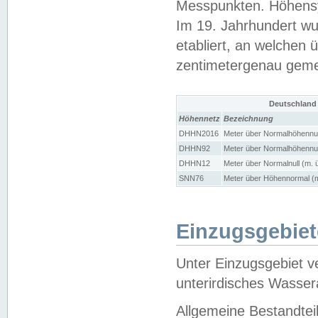
Messpunkten. Höhensy
Im 19. Jahrhundert wu
etabliert, an welchen 
zentimetergenau gem
Deutschland
Höhennetz
Bezeichnung
DHHN2016
Meter über Normalhöhennul
DHHN92
Meter über Normalhöhennul
DHHN12
Meter über Normalnull (m. 
SNN76
Meter über Höhennormal (m
Einzugsgebiet
Unter Einzugsgebiet v
unterirdisches Wasser
Allgemeine Bestandtei