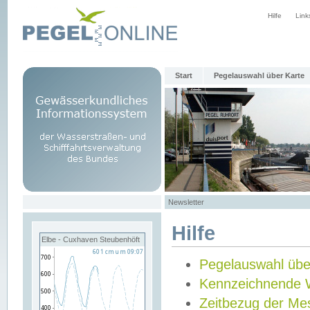
Hilfe
Link
Start
Pegelauswahl über Karte
Newsletter
Hilfe
Elbe - Cuxhaven Steubenhöft
Pegelauswahl übe
Kennzeichnende 
Zeitbezug der Me