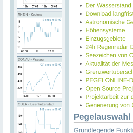
Der Wasserstand
Download langfris
RHEIN - Koblenz
Astronomische Gez
Höhensysteme
Einzugsgebiete
24h Regenradar
Seezeichen von 
DONAU - Passau
Aktualität der Me
Grenzwertübersch
PEGELONLINE-Di
Open Source Projek
Projektarbeit zur
Generierung von 
ODER - Eisenhüttenstadt
Pegelauswahl 
Grundlegende Funkti