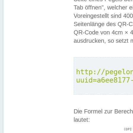
Tab öffnen", welcher 
Voreingestellt sind 4
Seitenlänge des QR-C
QR-Code von 4cm × 4c
ausdrucken, so setzt 
http://pegelo
uuid=a6ee8177
Die Formel zur Berech
lautet:
			(DPI × Druckkantenlänge in cm) ÷ 2,54 = Kantenlänge in Pixel
