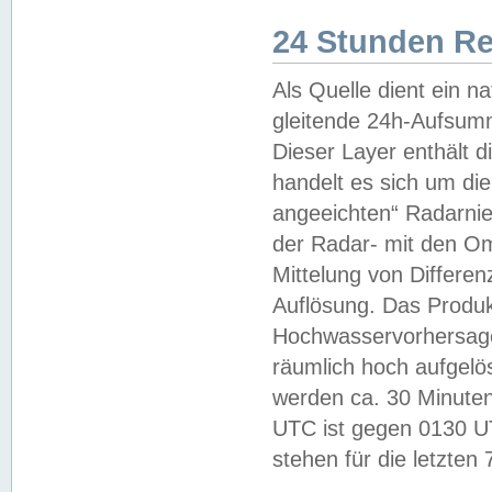
24 Stunden R
Als Quelle dient ein n
gleitende 24h-Aufsum
Dieser Layer enthält
handelt es sich um di
angeeichten“ Radarnie
der Radar- mit den O
Mittelung von Differe
Auflösung. Das Produk
Hochwasservorhersagez
räumlich hoch aufgelö
werden ca. 30 Minuten
UTC ist gegen 0130 UTC
stehen für die letzten