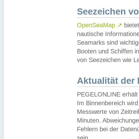
Seezeichen v
OpenSeaMap
↗
biete
nautische Information
Seamarks sind wichtig
Booten und Schiffen i
von Seezeichen wie Le
Aktualität der
PEGELONLINE erhält u
Im Binnenbereich wird 
Messwerte von Zeitreih
Minuten. Abweichungen
Fehlern bei der Daten
sein.