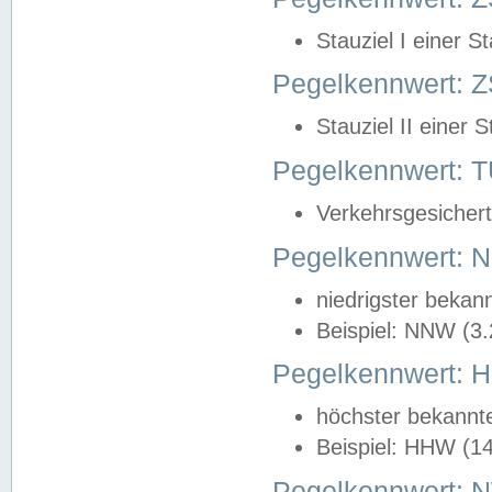
Stauziel I einer S
Pegelkennwert: Z
Stauziel II einer 
Pegelkennwert:
Verkehrsgesichert
Pegelkennwert:
niedrigster bekan
Beispiel: NNW (3
Pegelkennwert:
höchster bekannt
Beispiel: HHW (1
Pegelkennwert: 