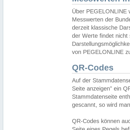
Über PEGELONLINE wer
Messwerten der Bundes
derzeit klassische Da
der Werte findet nicht 
Darstellungsmöglichkei
von PEGELONLINE zu 
QR-Codes
Auf der Stammdatensei
Seite anzeigen" ein Q
Stammdatenseite enthä
gescannt, so wird man
QR-Codes können auc
Seite eines Pegels be