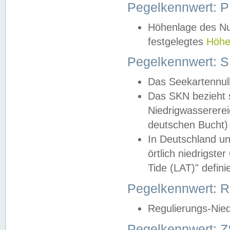
Pegelkennwert: 
Höhenlage des Nul
festgelegtes
Höhe
Pegelkennwert: 
Das Seekartennull
Das SKN bezieht s
Niedrigwassererei
deutschen Bucht) 
In Deutschland un
örtlich niedrigst
Tide (LAT)" definie
Pegelkennwert:
Regulierungs-Nie
Pegelkennwert: Z