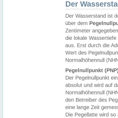
Der Wasserst
Der Wasserstand ist d
über dem
Pegelnullp
Zentimeter angegeben
die lokale Wassertie
aus. Erst durch die A
Wert des Pegelnullpun
Normalhöhennull (NHN
Pegelnullpunkt (PNP)
Der Pegelnullpunkt ei
absolut und wird auf
Normalhöhennull (NHN
den Betreiber des Pege
eine lange Zeit geme
Die Pegellatte wird s