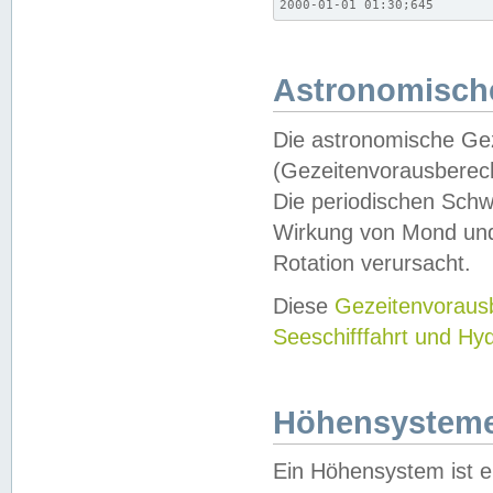
2000-01-01 01:30;645
Astronomische
Die astronomische Gez
(Gezeitenvorausberec
Die periodischen Schw
Wirkung von Mond und
Rotation verursacht.
Diese
Gezeitenvorau
Seeschifffahrt und Hy
Höhensystem
Ein Höhensystem ist e