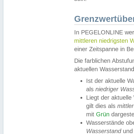
Grenzwertüber
In PEGELONLINE werde
mittleren niedrigsten
einer Zeitspanne in Be
Die farblichen Abstuf
aktuellen Wasserstand
Ist der aktuelle 
als
niedriger Was
Liegt der aktue
gilt dies als
mittle
mit
Grün
dargestel
Wasserstände obe
Wasserstand
und