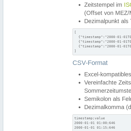
Zeitstempel im
IS
(Offset von MEZ
Dezimalpunkt als
[

  {"timestamp":"2000-01-01T0
  {"timestamp":"2000-01-01T0
  {"timestamp":"2000-01-01T0
]
CSV-Format
Excel-kompatibles
Vereinfachte Zeit
Sommerzeitumstel
Semikolon als Fel
Dezimalkomma (de
timestamp;value

2000-01-01 01:00;646

2000-01-01 01:15;646
