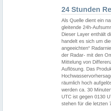
24 Stunden R
Als Quelle dient ein n
gleitende 24h-Aufsum
Dieser Layer enthält
handelt es sich um di
angeeichten“ Radarnie
der Radar- mit den O
Mittelung von Differe
Auflösung. Das Produk
Hochwasservorhersagez
räumlich hoch aufgelö
werden ca. 30 Minuten
UTC ist gegen 0130 UTC
stehen für die letzten