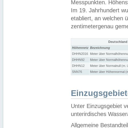
Messpunkten. Höhensy
Im 19. Jahrhundert wu
etabliert, an welchen 
zentimetergenau gem
Deutschland
Höhennetz
Bezeichnung
DHHN2016
Meter über Normalhöhennul
DHHN92
Meter über Normalhöhennul
DHHN12
Meter über Normalnull (m. 
SNN76
Meter über Höhennormal (m
Einzugsgebiet
Unter Einzugsgebiet v
unterirdisches Wasser
Allgemeine Bestandtei