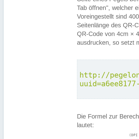
Tab öffnen", welcher 
Voreingestellt sind 4
Seitenlänge des QR-C
QR-Code von 4cm × 4c
ausdrucken, so setzt 
http://pegelo
uuid=a6ee8177
Die Formel zur Berech
lautet:
			(DPI × Druckkantenlänge in cm) ÷ 2,54 = Kantenlänge in Pixel
