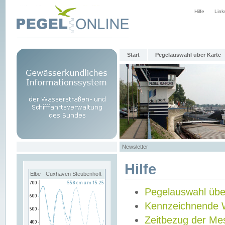
Hilfe
Link
Start
Pegelauswahl über Karte
Newsletter
Hilfe
Elbe - Cuxhaven Steubenhöft
Pegelauswahl übe
Kennzeichnende 
Zeitbezug der Me