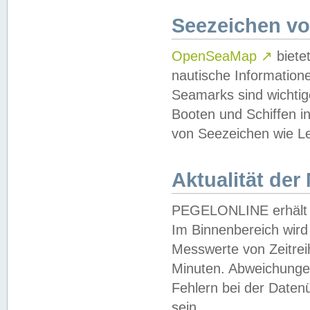
Seezeichen v
OpenSeaMap
↗
biete
nautische Information
Seamarks sind wichtig
Booten und Schiffen i
von Seezeichen wie Le
Aktualität der
PEGELONLINE erhält u
Im Binnenbereich wird 
Messwerte von Zeitreih
Minuten. Abweichungen
Fehlern bei der Daten
sein.