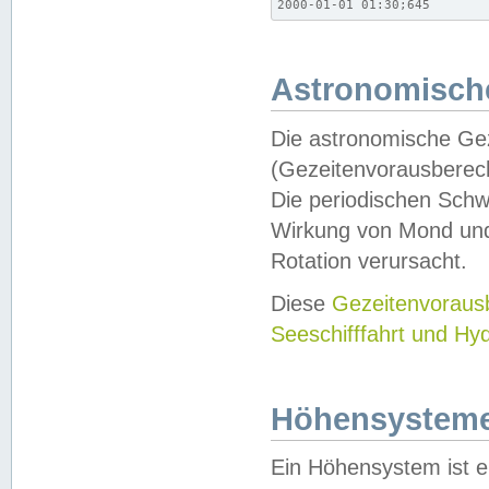
2000-01-01 01:30;645
Astronomische
Die astronomische Gez
(Gezeitenvorausberec
Die periodischen Schw
Wirkung von Mond und
Rotation verursacht.
Diese
Gezeitenvorau
Seeschifffahrt und Hy
Höhensystem
Ein Höhensystem ist e