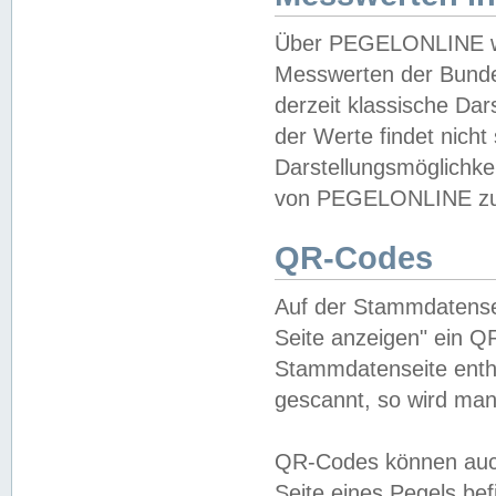
Über PEGELONLINE wer
Messwerten der Bundes
derzeit klassische Da
der Werte findet nicht 
Darstellungsmöglichkei
von PEGELONLINE zu 
QR-Codes
Auf der Stammdatensei
Seite anzeigen" ein Q
Stammdatenseite enthä
gescannt, so wird man
QR-Codes können auc
Seite eines Pegels be