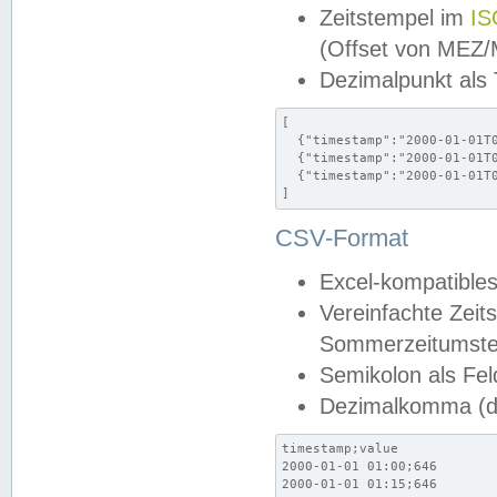
Zeitstempel im
IS
(Offset von MEZ
Dezimalpunkt als
[

  {"timestamp":"2000-01-01T0
  {"timestamp":"2000-01-01T0
  {"timestamp":"2000-01-01T0
]
CSV-Format
Excel-kompatibles
Vereinfachte Zeit
Sommerzeitumstel
Semikolon als Fel
Dezimalkomma (de
timestamp;value

2000-01-01 01:00;646

2000-01-01 01:15;646
