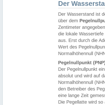
Der Wasserst
Der Wasserstand ist d
über dem
Pegelnullp
Zentimeter angegeben
die lokale Wassertie
aus. Erst durch die A
Wert des Pegelnullpun
Normalhöhennull (NHN
Pegelnullpunkt (PNP)
Der Pegelnullpunkt ei
absolut und wird auf
Normalhöhennull (NHN
den Betreiber des Pege
eine lange Zeit geme
Die Pegellatte wird s