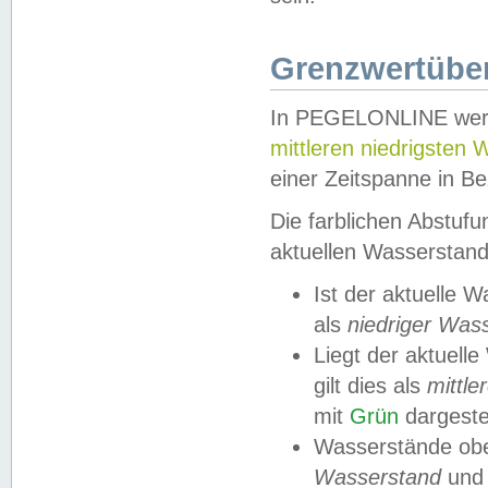
Grenzwertüber
In PEGELONLINE werde
mittleren niedrigsten
einer Zeitspanne in Be
Die farblichen Abstuf
aktuellen Wasserstand
Ist der aktuelle 
als
niedriger Was
Liegt der aktue
gilt dies als
mittle
mit
Grün
dargestel
Wasserstände obe
Wasserstand
und