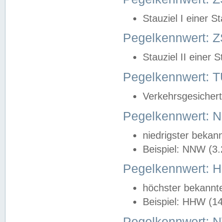
Stauziel I einer S
Pegelkennwert: Z
Stauziel II einer 
Pegelkennwert:
Verkehrsgesichert
Pegelkennwert:
niedrigster bekan
Beispiel: NNW (3
Pegelkennwert:
höchster bekannt
Beispiel: HHW (1
Pegelkennwert: 