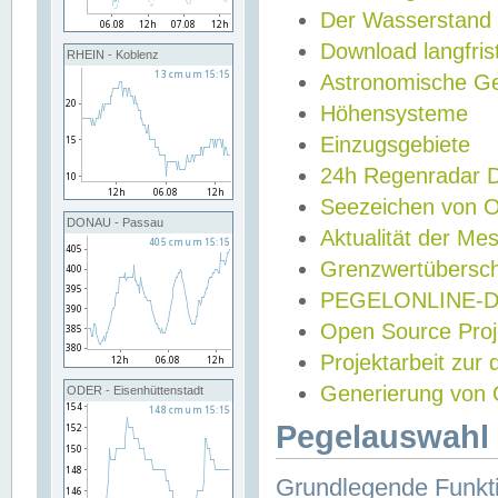
Der Wasserstand
Download langfris
RHEIN - Koblenz
Astronomische Gez
Höhensysteme
Einzugsgebiete
24h Regenradar
Seezeichen von 
DONAU - Passau
Aktualität der Me
Grenzwertübersch
PEGELONLINE-Di
Open Source Projek
Projektarbeit zur
Generierung von 
ODER - Eisenhüttenstadt
Pegelauswahl 
Grundlegende Funkti