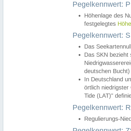
Pegelkennwert: 
Höhenlage des Nul
festgelegtes
Höhe
Pegelkennwert: 
Das Seekartennull
Das SKN bezieht s
Niedrigwassererei
deutschen Bucht) 
In Deutschland un
örtlich niedrigst
Tide (LAT)" definie
Pegelkennwert:
Regulierungs-Nie
Pegelkennwert: Z