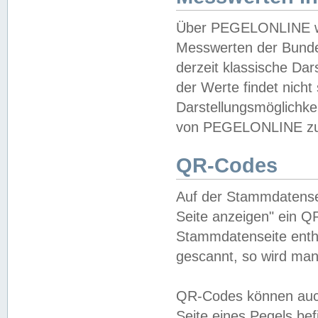
Über PEGELONLINE wer
Messwerten der Bundes
derzeit klassische Da
der Werte findet nicht 
Darstellungsmöglichkei
von PEGELONLINE zu 
QR-Codes
Auf der Stammdatensei
Seite anzeigen" ein Q
Stammdatenseite enthä
gescannt, so wird man
QR-Codes können auc
Seite eines Pegels be