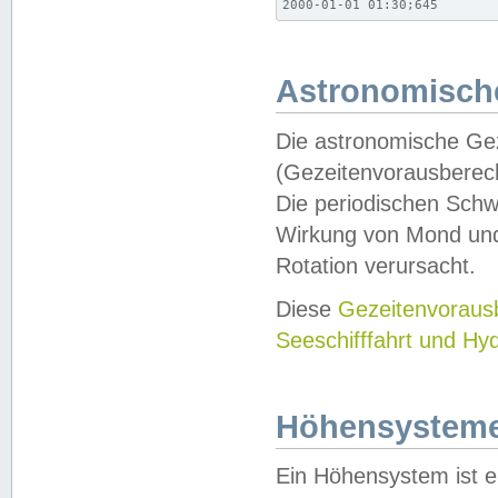
2000-01-01 01:30;645
Astronomische
Die astronomische Gez
(Gezeitenvorausberec
Die periodischen Schw
Wirkung von Mond und
Rotation verursacht.
Diese
Gezeitenvorau
Seeschifffahrt und Hy
Höhensystem
Ein Höhensystem ist e