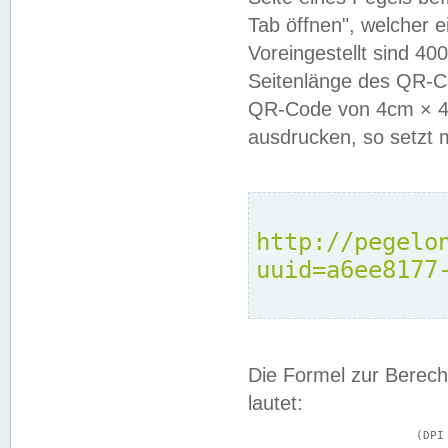
Tab öffnen", welcher 
Voreingestellt sind 4
Seitenlänge des QR-C
QR-Code von 4cm × 4c
ausdrucken, so setzt 
http://pegelo
uuid=a6ee8177
Die Formel zur Berech
lautet:
			(DPI × Druckkantenlänge in cm) ÷ 2,54 = Kantenlänge in Pixel
