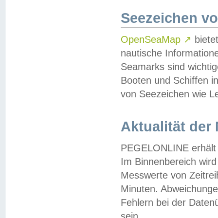
Seezeichen v
OpenSeaMap
↗
biete
nautische Information
Seamarks sind wichtig
Booten und Schiffen i
von Seezeichen wie Le
Aktualität der
PEGELONLINE erhält u
Im Binnenbereich wird 
Messwerte von Zeitreih
Minuten. Abweichungen
Fehlern bei der Daten
sein.