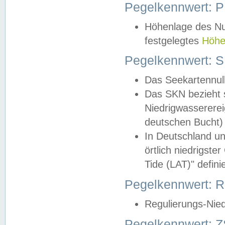
Pegelkennwert: 
Höhenlage des Nul
festgelegtes
Höhe
Pegelkennwert: 
Das Seekartennull
Das SKN bezieht s
Niedrigwassererei
deutschen Bucht) 
In Deutschland un
örtlich niedrigst
Tide (LAT)" definie
Pegelkennwert:
Regulierungs-Nie
Pegelkennwert: Z