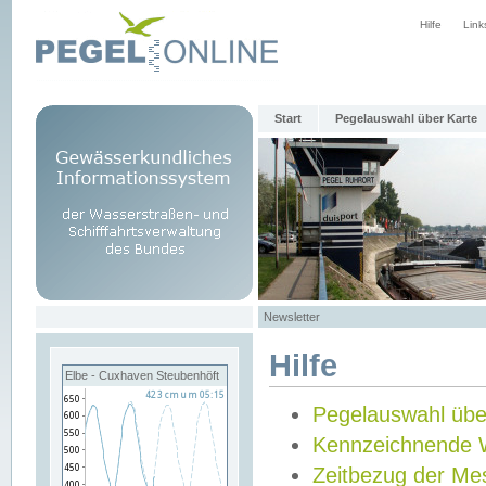
Hilfe
Link
Start
Pegelauswahl über Karte
Newsletter
Hilfe
Elbe - Cuxhaven Steubenhöft
Pegelauswahl übe
Kennzeichnende 
Zeitbezug der Me