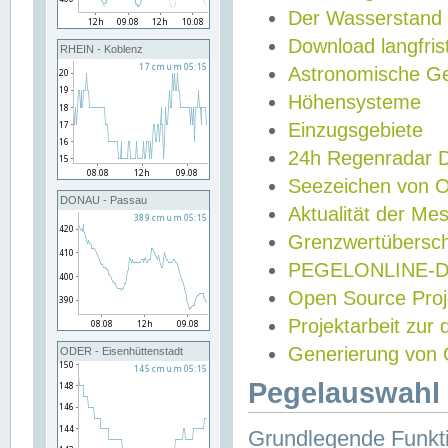
Der Wasserstand
Download langfris
RHEIN - Koblenz
Astronomische Gez
Höhensysteme
Einzugsgebiete
24h Regenradar
Seezeichen von 
DONAU - Passau
Aktualität der Me
Grenzwertübersch
PEGELONLINE-Di
Open Source Projek
Projektarbeit zur
Generierung von 
ODER - Eisenhüttenstadt
Pegelauswahl 
Grundlegende Funkti