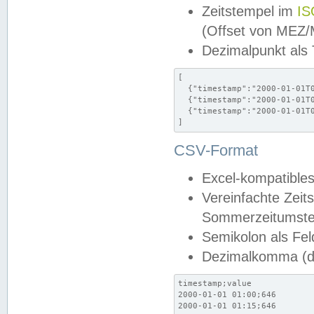
Zeitstempel im
IS
(Offset von MEZ
Dezimalpunkt als
[

  {"timestamp":"2000-01-01T0
  {"timestamp":"2000-01-01T0
  {"timestamp":"2000-01-01T0
]
CSV-Format
Excel-kompatibles
Vereinfachte Zeit
Sommerzeitumstel
Semikolon als Fel
Dezimalkomma (de
timestamp;value

2000-01-01 01:00;646

2000-01-01 01:15;646
