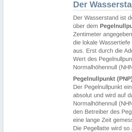
Der Wasserst
Der Wasserstand ist d
über dem
Pegelnullp
Zentimeter angegeben
die lokale Wassertie
aus. Erst durch die A
Wert des Pegelnullpun
Normalhöhennull (NHN
Pegelnullpunkt (PNP)
Der Pegelnullpunkt ei
absolut und wird auf
Normalhöhennull (NHN
den Betreiber des Pege
eine lange Zeit geme
Die Pegellatte wird s