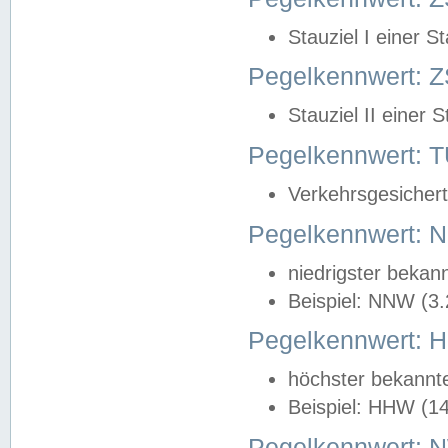
Stauziel I einer S
Pegelkennwert: Z
Stauziel II einer 
Pegelkennwert:
Verkehrsgesichert
Pegelkennwert:
niedrigster bekan
Beispiel: NNW (3
Pegelkennwert:
höchster bekannt
Beispiel: HHW (1
Pegelkennwert: 