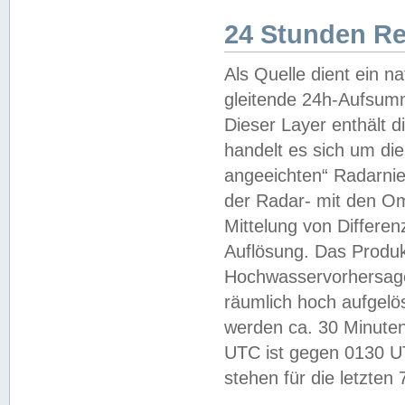
24 Stunden R
Als Quelle dient ein n
gleitende 24h-Aufsum
Dieser Layer enthält
handelt es sich um di
angeeichten“ Radarnie
der Radar- mit den O
Mittelung von Differe
Auflösung. Das Produk
Hochwasservorhersagez
räumlich hoch aufgelö
werden ca. 30 Minuten
UTC ist gegen 0130 UTC
stehen für die letzten