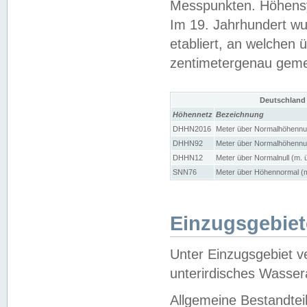
Messpunkten. Höhensy
Im 19. Jahrhundert wu
etabliert, an welchen 
zentimetergenau gem
Deutschland
Höhennetz
Bezeichnung
DHHN2016
Meter über Normalhöhennul
DHHN92
Meter über Normalhöhennul
DHHN12
Meter über Normalnull (m. 
SNN76
Meter über Höhennormal (m
Einzugsgebiet
Unter Einzugsgebiet v
unterirdisches Wasser
Allgemeine Bestandtei