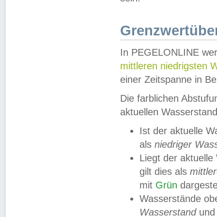
Grenzwertüber
In PEGELONLINE werde
mittleren niedrigsten
einer Zeitspanne in Be
Die farblichen Abstuf
aktuellen Wasserstand
Ist der aktuelle 
als
niedriger Was
Liegt der aktue
gilt dies als
mittle
mit
Grün
dargestel
Wasserstände obe
Wasserstand
und