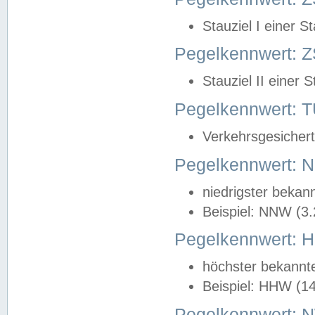
Stauziel I einer S
Pegelkennwert: Z
Stauziel II einer 
Pegelkennwert:
Verkehrsgesichert
Pegelkennwert:
niedrigster bekan
Beispiel: NNW (3
Pegelkennwert:
höchster bekannt
Beispiel: HHW (1
Pegelkennwert: 