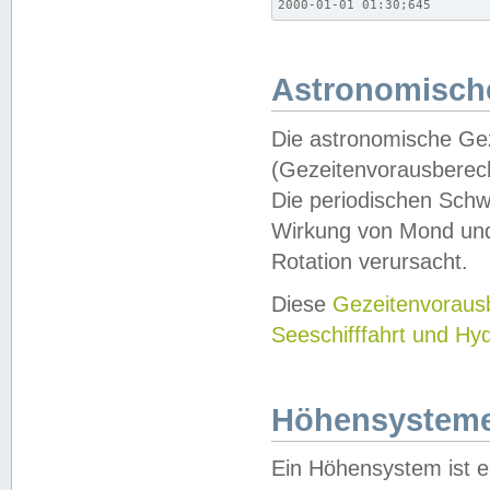
2000-01-01 01:30;645
Astronomische
Die astronomische Gez
(Gezeitenvorausberec
Die periodischen Schw
Wirkung von Mond und
Rotation verursacht.
Diese
Gezeitenvorau
Seeschifffahrt und Hy
Höhensystem
Ein Höhensystem ist e