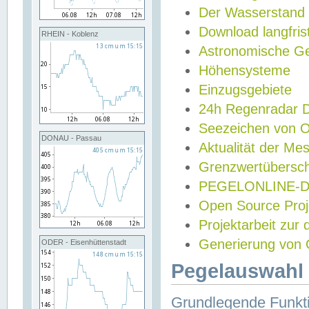
Der Wasserstand
Download langfris
RHEIN - Koblenz
Astronomische Gez
Höhensysteme
Einzugsgebiete
24h Regenradar
Seezeichen von 
DONAU - Passau
Aktualität der Me
Grenzwertübersch
PEGELONLINE-Di
Open Source Projek
Projektarbeit zur
Generierung von 
ODER - Eisenhüttenstadt
Pegelauswahl 
Grundlegende Funkti