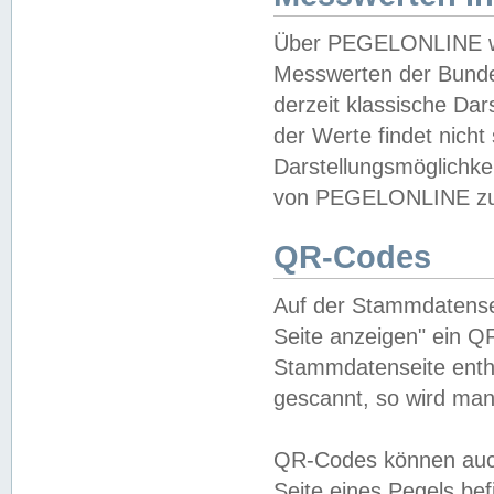
Über PEGELONLINE wer
Messwerten der Bundes
derzeit klassische Da
der Werte findet nicht 
Darstellungsmöglichkei
von PEGELONLINE zu 
QR-Codes
Auf der Stammdatensei
Seite anzeigen" ein Q
Stammdatenseite enthä
gescannt, so wird man
QR-Codes können auc
Seite eines Pegels be