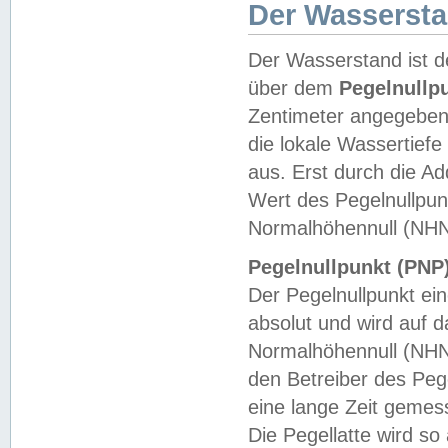
Der Wasserst
Der Wasserstand ist d
über dem
Pegelnullp
Zentimeter angegeben
die lokale Wassertie
aus. Erst durch die A
Wert des Pegelnullpun
Normalhöhennull (NHN
Pegelnullpunkt (PNP)
Der Pegelnullpunkt ei
absolut und wird auf
Normalhöhennull (NHN
den Betreiber des Pege
eine lange Zeit geme
Die Pegellatte wird s