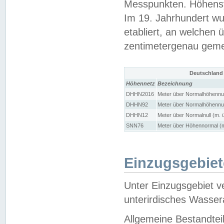
Messpunkten. Höhensy
Im 19. Jahrhundert wu
etabliert, an welchen 
zentimetergenau gem
Deutschland
Höhennetz
Bezeichnung
DHHN2016
Meter über Normalhöhennul
DHHN92
Meter über Normalhöhennul
DHHN12
Meter über Normalnull (m. 
SNN76
Meter über Höhennormal (m
Einzugsgebiet
Unter Einzugsgebiet v
unterirdisches Wasser
Allgemeine Bestandtei