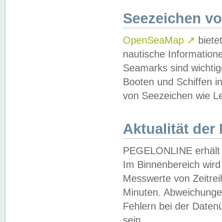
Seezeichen v
OpenSeaMap
↗
biete
nautische Information
Seamarks sind wichtig
Booten und Schiffen i
von Seezeichen wie Le
Aktualität der
PEGELONLINE erhält u
Im Binnenbereich wird 
Messwerte von Zeitreih
Minuten. Abweichungen
Fehlern bei der Daten
sein.