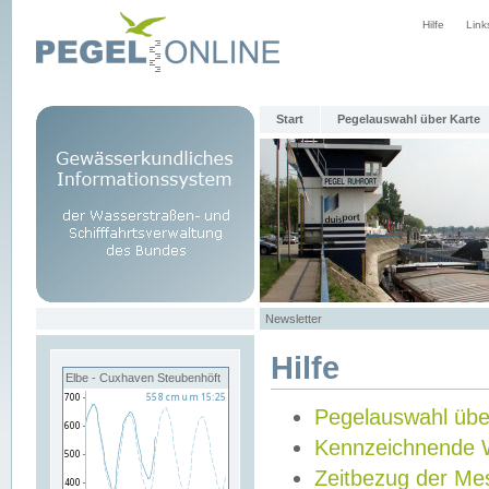
Hilfe
Link
Start
Pegelauswahl über Karte
Newsletter
Hilfe
Elbe - Cuxhaven Steubenhöft
Pegelauswahl übe
Kennzeichnende 
Zeitbezug der Me