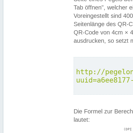
Tab öffnen", welcher 
Voreingestellt sind 4
Seitenlänge des QR-C
QR-Code von 4cm × 4c
ausdrucken, so setzt 
http://pegelo
uuid=a6ee8177
Die Formel zur Berech
lautet:
			(DPI × Druckkantenlänge in cm) ÷ 2,54 = Kantenlänge in Pixel
