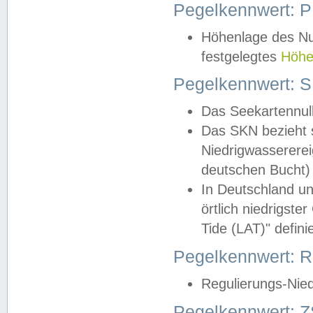
Pegelkennwert: 
Höhenlage des Nul
festgelegtes
Höhe
Pegelkennwert: 
Das Seekartennull
Das SKN bezieht s
Niedrigwassererei
deutschen Bucht) 
In Deutschland un
örtlich niedrigst
Tide (LAT)" definie
Pegelkennwert:
Regulierungs-Nie
Pegelkennwert: Z