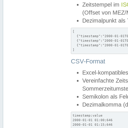
Zeitstempel im
IS
(Offset von MEZ
Dezimalpunkt als
[

  {"timestamp":"2000-01-01T0
  {"timestamp":"2000-01-01T0
  {"timestamp":"2000-01-01T0
]
CSV-Format
Excel-kompatibles
Vereinfachte Zeit
Sommerzeitumstel
Semikolon als Fel
Dezimalkomma (de
timestamp;value

2000-01-01 01:00;646

2000-01-01 01:15;646
