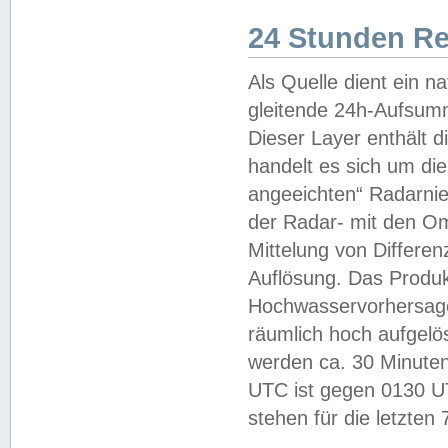
24 Stunden R
Als Quelle dient ein n
gleitende 24h-Aufsum
Dieser Layer enthält
handelt es sich um di
angeeichten“ Radarnie
der Radar- mit den O
Mittelung von Differe
Auflösung. Das Produk
Hochwasservorhersagez
räumlich hoch aufgelö
werden ca. 30 Minuten
UTC ist gegen 0130 UTC
stehen für die letzten