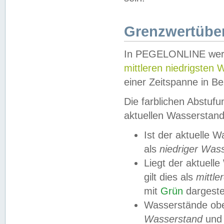
Grenzwertüber
In PEGELONLINE werde
mittleren niedrigsten
einer Zeitspanne in Be
Die farblichen Abstuf
aktuellen Wasserstand
Ist der aktuelle 
als
niedriger Was
Liegt der aktue
gilt dies als
mittle
mit
Grün
dargestel
Wasserstände obe
Wasserstand
und