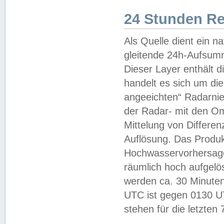
24 Stunden R
Als Quelle dient ein n
gleitende 24h-Aufsum
Dieser Layer enthält
handelt es sich um di
angeeichten“ Radarnie
der Radar- mit den O
Mittelung von Differe
Auflösung. Das Produk
Hochwasservorhersagez
räumlich hoch aufgelö
werden ca. 30 Minuten
UTC ist gegen 0130 UTC
stehen für die letzten