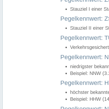
Stauziel I einer S
Pegelkennwert: Z
Stauziel II einer 
Pegelkennwert:
Verkehrsgesichert
Pegelkennwert:
niedrigster bekan
Beispiel: NNW (3
Pegelkennwert:
höchster bekannt
Beispiel: HHW (1
Pegelkennwert: 