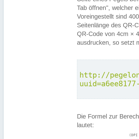
Tab öffnen", welcher 
Voreingestellt sind 4
Seitenlänge des QR-C
QR-Code von 4cm × 4c
ausdrucken, so setzt 
http://pegelo
uuid=a6ee8177
Die Formel zur Berech
lautet:
			(DPI × Druckkantenlänge in cm) ÷ 2,54 = Kantenlänge in Pixel
