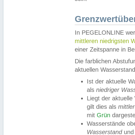
Grenzwertüber
In PEGELONLINE werde
mittleren niedrigsten
einer Zeitspanne in Be
Die farblichen Abstuf
aktuellen Wasserstand
Ist der aktuelle 
als
niedriger Was
Liegt der aktue
gilt dies als
mittle
mit
Grün
dargestel
Wasserstände obe
Wasserstand
und