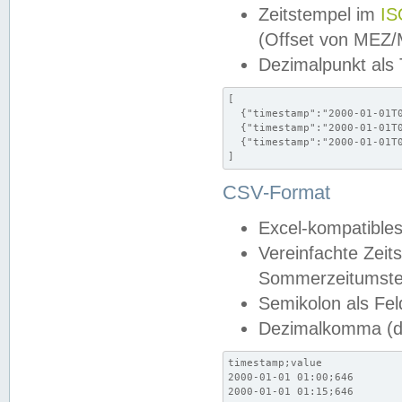
Zeitstempel im
IS
(Offset von MEZ
Dezimalpunkt als
[

  {"timestamp":"2000-01-01T0
  {"timestamp":"2000-01-01T0
  {"timestamp":"2000-01-01T0
]
CSV-Format
Excel-kompatibles
Vereinfachte Zeit
Sommerzeitumstel
Semikolon als Fel
Dezimalkomma (de
timestamp;value

2000-01-01 01:00;646

2000-01-01 01:15;646
