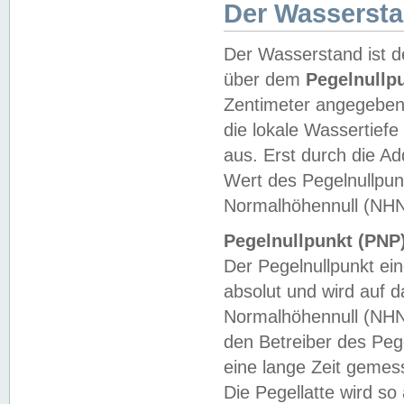
Der Wasserst
Der Wasserstand ist d
über dem
Pegelnullp
Zentimeter angegeben
die lokale Wassertie
aus. Erst durch die A
Wert des Pegelnullpun
Normalhöhennull (NHN
Pegelnullpunkt (PNP)
Der Pegelnullpunkt ei
absolut und wird auf
Normalhöhennull (NHN
den Betreiber des Pege
eine lange Zeit geme
Die Pegellatte wird s