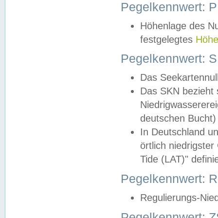
Pegelkennwert: 
Höhenlage des Nul
festgelegtes
Höhe
Pegelkennwert: 
Das Seekartennull
Das SKN bezieht s
Niedrigwassererei
deutschen Bucht) 
In Deutschland un
örtlich niedrigst
Tide (LAT)" definie
Pegelkennwert:
Regulierungs-Nie
Pegelkennwert: Z