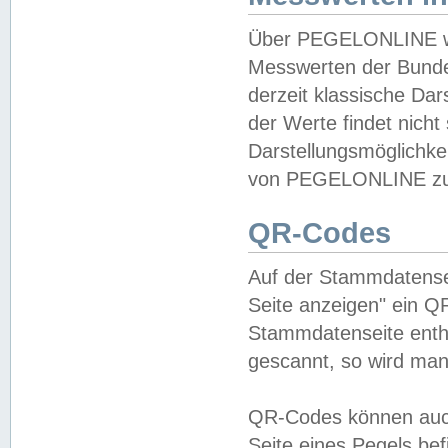
Über PEGELONLINE wer
Messwerten der Bundes
derzeit klassische Da
der Werte findet nicht 
Darstellungsmöglichkei
von PEGELONLINE zu 
QR-Codes
Auf der Stammdatensei
Seite anzeigen" ein Q
Stammdatenseite enthä
gescannt, so wird man
QR-Codes können auc
Seite eines Pegels be