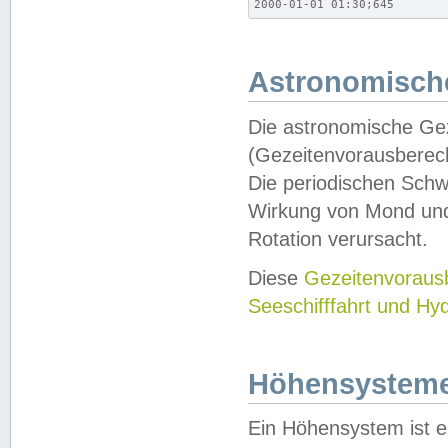
2000-01-01 01:30;645
Astronomische
Die astronomische Gez
(Gezeitenvorausberec
Die periodischen Schw
Wirkung von Mond und
Rotation verursacht.
Diese
Gezeitenvorau
Seeschifffahrt und Hy
Höhensystem
Ein Höhensystem ist e