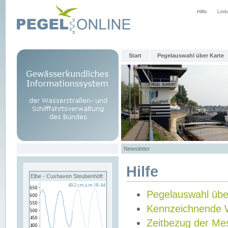
Hilfe
Link
Start
Pegelauswahl über Karte
Newsletter
Hilfe
Elbe - Cuxhaven Steubenhöft
Pegelauswahl übe
Kennzeichnende 
Zeitbezug der Me