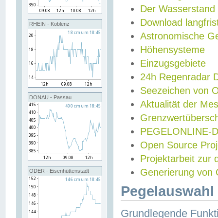
Der Wasserstand
Download langfris
RHEIN - Koblenz
Astronomische Gez
Höhensysteme
Einzugsgebiete
24h Regenradar
Seezeichen von 
DONAU - Passau
Aktualität der Me
Grenzwertübersch
PEGELONLINE-Di
Open Source Projek
Projektarbeit zur
Generierung von 
ODER - Eisenhüttenstadt
Pegelauswahl 
Grundlegende Funkti