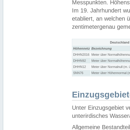
Messpunkten. Höhensy
Im 19. Jahrhundert wu
etabliert, an welchen 
zentimetergenau gem
Deutschland
Höhennetz
Bezeichnung
DHHN2016
Meter über Normalhöhennul
DHHN92
Meter über Normalhöhennul
DHHN12
Meter über Normalnull (m. 
SNN76
Meter über Höhennormal (m
Einzugsgebiet
Unter Einzugsgebiet v
unterirdisches Wasser
Allgemeine Bestandtei