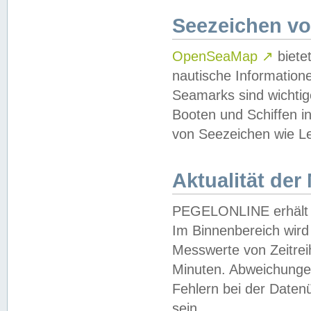
Seezeichen v
OpenSeaMap
↗
biete
nautische Information
Seamarks sind wichtig
Booten und Schiffen i
von Seezeichen wie Le
Aktualität der
PEGELONLINE erhält u
Im Binnenbereich wird 
Messwerte von Zeitreih
Minuten. Abweichungen
Fehlern bei der Daten
sein.