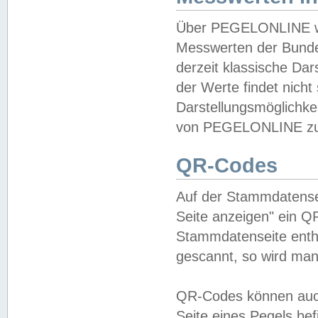
Über PEGELONLINE wer
Messwerten der Bundes
derzeit klassische Da
der Werte findet nicht 
Darstellungsmöglichkei
von PEGELONLINE zu 
QR-Codes
Auf der Stammdatensei
Seite anzeigen" ein Q
Stammdatenseite enthä
gescannt, so wird man
QR-Codes können auc
Seite eines Pegels be