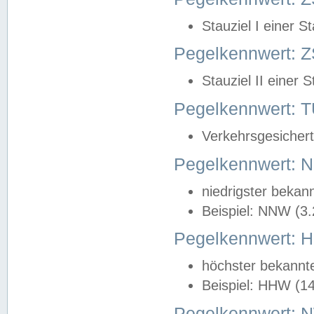
Stauziel I einer S
Pegelkennwert: Z
Stauziel II einer 
Pegelkennwert:
Verkehrsgesichert
Pegelkennwert:
niedrigster bekan
Beispiel: NNW (3
Pegelkennwert:
höchster bekannt
Beispiel: HHW (1
Pegelkennwert: 