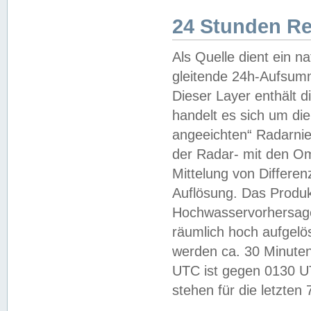
24 Stunden R
Als Quelle dient ein n
gleitende 24h-Aufsum
Dieser Layer enthält
handelt es sich um di
angeeichten“ Radarnie
der Radar- mit den O
Mittelung von Differe
Auflösung. Das Produk
Hochwasservorhersagez
räumlich hoch aufgelö
werden ca. 30 Minuten
UTC ist gegen 0130 UTC
stehen für die letzten