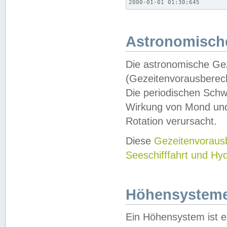
2000-01-01 01:30;645
Astronomische
Die astronomische Gez
(Gezeitenvorausberec
Die periodischen Schw
Wirkung von Mond und
Rotation verursacht.
Diese
Gezeitenvorau
Seeschifffahrt und Hy
Höhensystem
Ein Höhensystem ist e