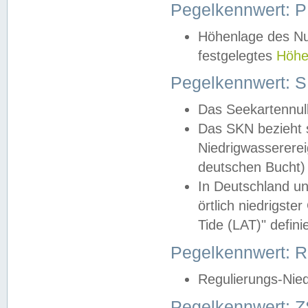
Pegelkennwert: 
Höhenlage des Nul
festgelegtes
Höhe
Pegelkennwert: 
Das Seekartennull
Das SKN bezieht s
Niedrigwassererei
deutschen Bucht) 
In Deutschland un
örtlich niedrigst
Tide (LAT)" definie
Pegelkennwert:
Regulierungs-Nie
Pegelkennwert: Z