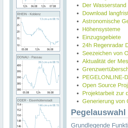
Der Wasserstand
Download langfris
RHEIN - Koblenz
Astronomische Gez
Höhensysteme
Einzugsgebiete
24h Regenradar
Seezeichen von 
DONAU - Passau
Aktualität der Me
Grenzwertübersch
PEGELONLINE-Di
Open Source Projek
Projektarbeit zur
Generierung von 
ODER - Eisenhüttenstadt
Pegelauswahl 
Grundlegende Funkti