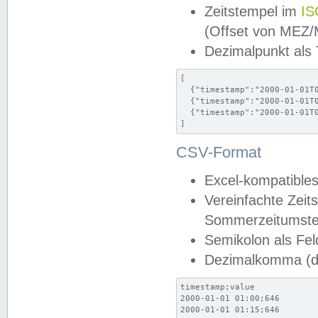
Zeitstempel im
IS
(Offset von MEZ
Dezimalpunkt als
[

  {"timestamp":"2000-01-01T0
  {"timestamp":"2000-01-01T0
  {"timestamp":"2000-01-01T0
]
CSV-Format
Excel-kompatibles
Vereinfachte Zeit
Sommerzeitumstel
Semikolon als Fel
Dezimalkomma (de
timestamp;value

2000-01-01 01:00;646

2000-01-01 01:15;646
