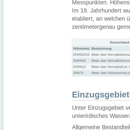
Messpunkten. Höhensy
Im 19. Jahrhundert wu
etabliert, an welchen 
zentimetergenau gem
Deutschland
Höhennetz
Bezeichnung
DHHN2016
Meter über Normalhöhennul
DHHN92
Meter über Normalhöhennul
DHHN12
Meter über Normalnull (m. 
SNN76
Meter über Höhennormal (m
Einzugsgebiet
Unter Einzugsgebiet v
unterirdisches Wasser
Allgemeine Bestandtei