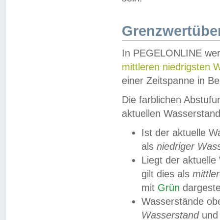
Grenzwertüber
In PEGELONLINE werde
mittleren niedrigsten
einer Zeitspanne in Be
Die farblichen Abstuf
aktuellen Wasserstand
Ist der aktuelle 
als
niedriger Was
Liegt der aktue
gilt dies als
mittle
mit
Grün
dargestel
Wasserstände obe
Wasserstand
und