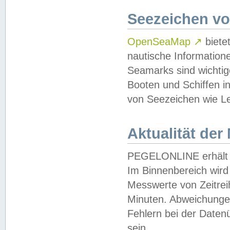
Seezeichen v
OpenSeaMap
↗
biete
nautische Information
Seamarks sind wichtig
Booten und Schiffen i
von Seezeichen wie Le
Aktualität der
PEGELONLINE erhält u
Im Binnenbereich wird 
Messwerte von Zeitreih
Minuten. Abweichungen
Fehlern bei der Daten
sein.