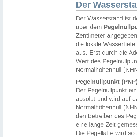
Der Wasserst
Der Wasserstand ist d
über dem
Pegelnullp
Zentimeter angegeben
die lokale Wassertie
aus. Erst durch die A
Wert des Pegelnullpun
Normalhöhennull (NHN
Pegelnullpunkt (PNP)
Der Pegelnullpunkt ei
absolut und wird auf
Normalhöhennull (NHN
den Betreiber des Pege
eine lange Zeit geme
Die Pegellatte wird s