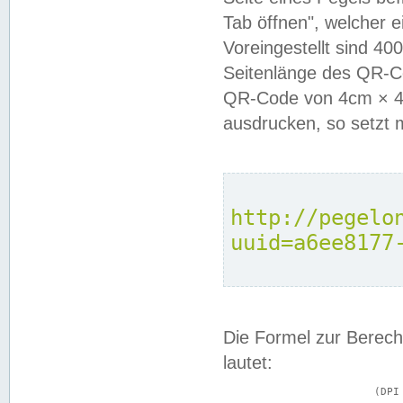
Tab öffnen", welcher 
Voreingestellt sind 4
Seitenlänge des QR-C
QR-Code von 4cm × 4c
ausdrucken, so setzt 
http://pegelo
uuid=a6ee8177
Die Formel zur Berech
lautet:
			(DPI × Druckkantenlänge in cm) ÷ 2,54 = Kantenlänge in Pixel
