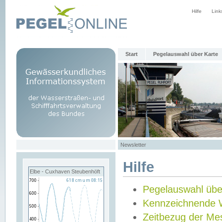
Hilfe
Link
Start
Pegelauswahl über Karte
Newsletter
Hilfe
Elbe - Cuxhaven Steubenhöft
Pegelauswahl übe
Kennzeichnende 
Zeitbezug der Me