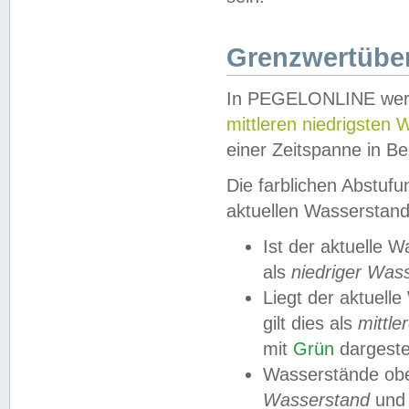
Grenzwertüber
In PEGELONLINE werde
mittleren niedrigsten
einer Zeitspanne in Be
Die farblichen Abstuf
aktuellen Wasserstand
Ist der aktuelle 
als
niedriger Was
Liegt der aktue
gilt dies als
mittle
mit
Grün
dargestel
Wasserstände obe
Wasserstand
und