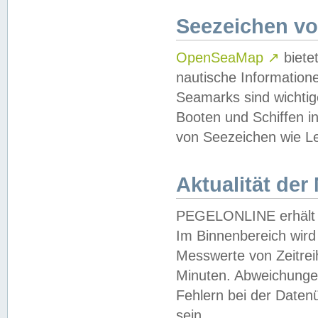
Seezeichen v
OpenSeaMap
↗
biete
nautische Information
Seamarks sind wichtig
Booten und Schiffen i
von Seezeichen wie Le
Aktualität der
PEGELONLINE erhält u
Im Binnenbereich wird 
Messwerte von Zeitreih
Minuten. Abweichungen
Fehlern bei der Daten
sein.