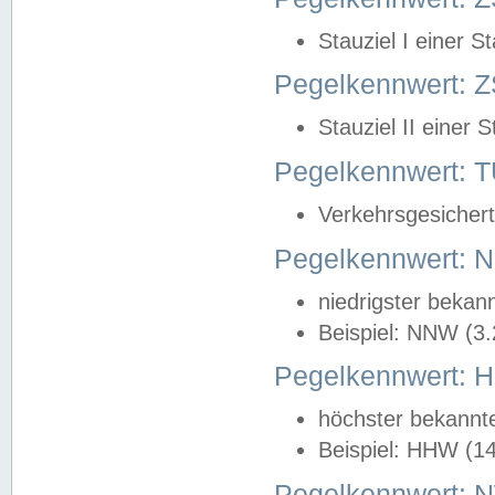
Stauziel I einer S
Pegelkennwert: Z
Stauziel II einer 
Pegelkennwert:
Verkehrsgesichert
Pegelkennwert:
niedrigster bekan
Beispiel: NNW (3
Pegelkennwert:
höchster bekannt
Beispiel: HHW (1
Pegelkennwert: 