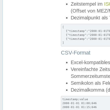
Zeitstempel im
IS
(Offset von MEZ
Dezimalpunkt als
[

  {"timestamp":"2000-01-01T0
  {"timestamp":"2000-01-01T0
  {"timestamp":"2000-01-01T0
]
CSV-Format
Excel-kompatibles
Vereinfachte Zeit
Sommerzeitumstel
Semikolon als Fel
Dezimalkomma (de
timestamp;value

2000-01-01 01:00;646

2000-01-01 01:15;646
