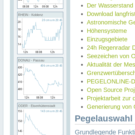
Der Wasserstand
Download langfris
RHEIN - Koblenz
Astronomische Gez
Höhensysteme
Einzugsgebiete
24h Regenradar
Seezeichen von 
DONAU - Passau
Aktualität der Me
Grenzwertübersch
PEGELONLINE-Di
Open Source Projek
Projektarbeit zur
Generierung von 
ODER - Eisenhüttenstadt
Pegelauswahl 
Grundlegende Funkti