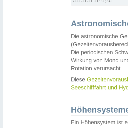
2000-01-01 01:30;645
Astronomische
Die astronomische Gez
(Gezeitenvorausberec
Die periodischen Schw
Wirkung von Mond und
Rotation verursacht.
Diese
Gezeitenvorau
Seeschifffahrt und Hy
Höhensystem
Ein Höhensystem ist e