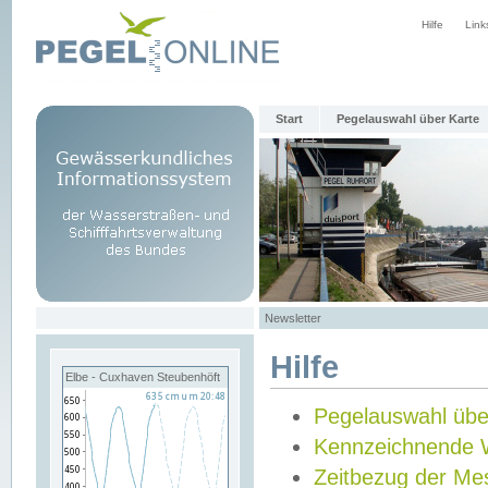
Hilfe
Link
Start
Pegelauswahl über Karte
Newsletter
Hilfe
Elbe - Cuxhaven Steubenhöft
Pegelauswahl übe
Kennzeichnende 
Zeitbezug der Me