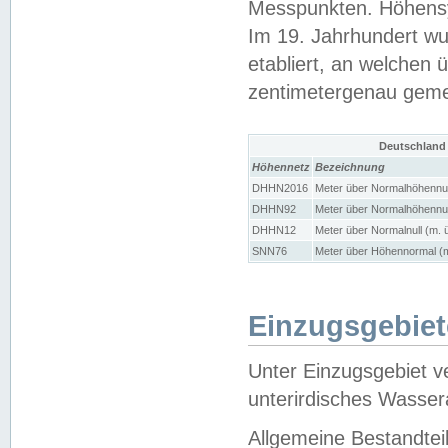
Messpunkten. Höhensy
Im 19. Jahrhundert wu
etabliert, an welchen 
zentimetergenau gem
Deutschland
Höhennetz
Bezeichnung
DHHN2016
Meter über Normalhöhennul
DHHN92
Meter über Normalhöhennul
DHHN12
Meter über Normalnull (m. 
SNN76
Meter über Höhennormal (m
Einzugsgebiet
Unter Einzugsgebiet v
unterirdisches Wasser
Allgemeine Bestandtei