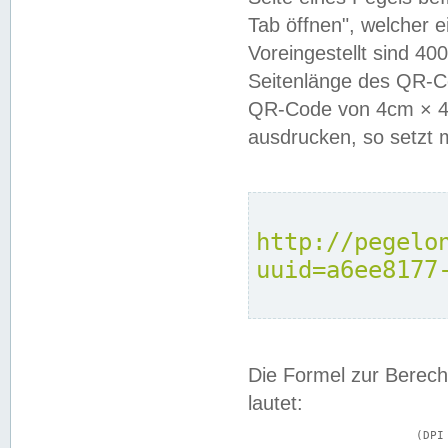
Tab öffnen", welcher 
Voreingestellt sind 4
Seitenlänge des QR-C
QR-Code von 4cm × 4c
ausdrucken, so setzt 
http://pegelo
uuid=a6ee8177
Die Formel zur Berech
lautet:
			(DPI × Druckkantenlänge in cm) ÷ 2,54 = Kantenlänge in Pixel
