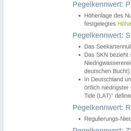
Pegelkennwert: 
Höhenlage des Nul
festgelegtes
Höhe
Pegelkennwert: 
Das Seekartennull
Das SKN bezieht s
Niedrigwassererei
deutschen Bucht) 
In Deutschland un
örtlich niedrigst
Tide (LAT)" definie
Pegelkennwert:
Regulierungs-Nie
Pegelkennwert: Z