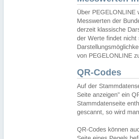
Über PEGELONLINE wer
Messwerten der Bundes
derzeit klassische Da
der Werte findet nicht 
Darstellungsmöglichkei
von PEGELONLINE zu 
QR-Codes
Auf der Stammdatensei
Seite anzeigen" ein Q
Stammdatenseite enthä
gescannt, so wird man
QR-Codes können auc
Seite eines Pegels be