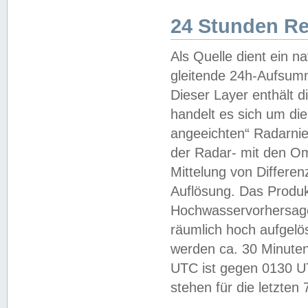
24 Stunden R
Als Quelle dient ein n
gleitende 24h-Aufsum
Dieser Layer enthält
handelt es sich um di
angeeichten“ Radarnie
der Radar- mit den O
Mittelung von Differe
Auflösung. Das Produk
Hochwasservorhersagez
räumlich hoch aufgelö
werden ca. 30 Minuten
UTC ist gegen 0130 UTC
stehen für die letzten