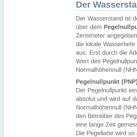
Der Wasserst
Der Wasserstand ist d
über dem
Pegelnullp
Zentimeter angegeben
die lokale Wassertie
aus. Erst durch die A
Wert des Pegelnullpun
Normalhöhennull (NHN
Pegelnullpunkt (PNP)
Der Pegelnullpunkt ei
absolut und wird auf
Normalhöhennull (NHN
den Betreiber des Pege
eine lange Zeit geme
Die Pegellatte wird s