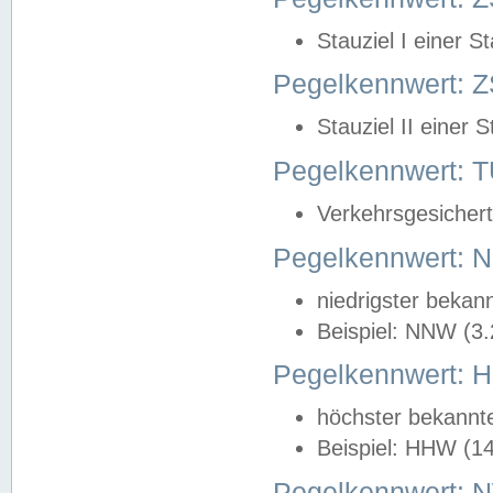
Stauziel I einer S
Pegelkennwert: Z
Stauziel II einer 
Pegelkennwert:
Verkehrsgesichert
Pegelkennwert:
niedrigster bekan
Beispiel: NNW (3
Pegelkennwert:
höchster bekannt
Beispiel: HHW (1
Pegelkennwert: 