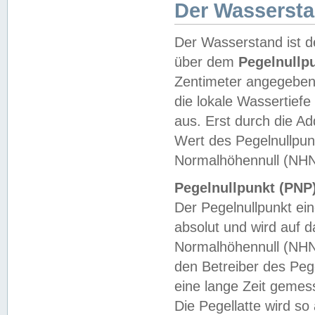
Der Wasserst
Der Wasserstand ist d
über dem
Pegelnullp
Zentimeter angegeben
die lokale Wassertie
aus. Erst durch die A
Wert des Pegelnullpun
Normalhöhennull (NHN
Pegelnullpunkt (PNP)
Der Pegelnullpunkt ei
absolut und wird auf
Normalhöhennull (NHN
den Betreiber des Pege
eine lange Zeit geme
Die Pegellatte wird s