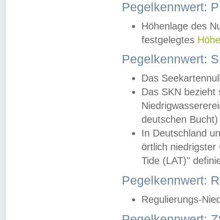
Pegelkennwert: 
Höhenlage des Nul
festgelegtes
Höhe
Pegelkennwert: 
Das Seekartennull
Das SKN bezieht s
Niedrigwassererei
deutschen Bucht) 
In Deutschland un
örtlich niedrigst
Tide (LAT)" definie
Pegelkennwert:
Regulierungs-Nie
Pegelkennwert: Z