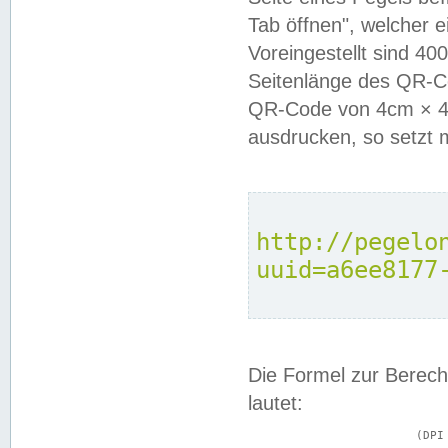
Tab öffnen", welcher 
Voreingestellt sind 4
Seitenlänge des QR-C
QR-Code von 4cm × 4c
ausdrucken, so setzt 
http://pegelo
uuid=a6ee8177
Die Formel zur Berech
lautet:
			(DPI × Druckkantenlänge in cm) ÷ 2,54 = Kantenlänge in Pixel
