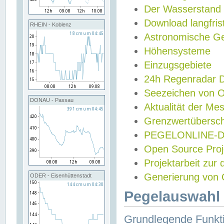
Der Wasserstand
Download langfris
RHEIN - Koblenz
Astronomische Gez
Höhensysteme
Einzugsgebiete
24h Regenradar
Seezeichen von 
DONAU - Passau
Aktualität der Me
Grenzwertübersch
PEGELONLINE-Di
Open Source Projek
Projektarbeit zur
Generierung von 
ODER - Eisenhüttenstadt
Pegelauswahl 
Grundlegende Funkti