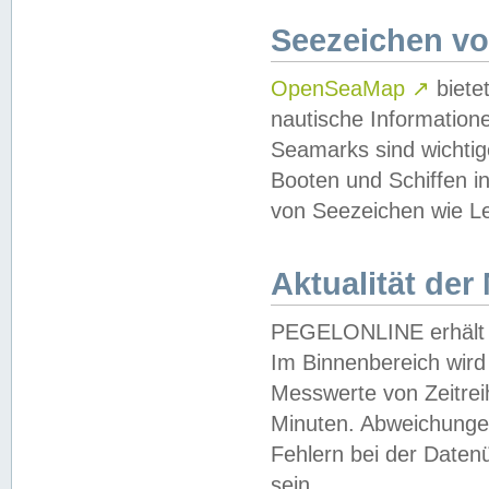
Seezeichen v
OpenSeaMap
↗
biete
nautische Information
Seamarks sind wichtig
Booten und Schiffen i
von Seezeichen wie Le
Aktualität der
PEGELONLINE erhält u
Im Binnenbereich wird 
Messwerte von Zeitreih
Minuten. Abweichungen
Fehlern bei der Daten
sein.