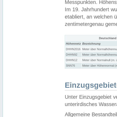
Messpunkten. Höhensy
Im 19. Jahrhundert wu
etabliert, an welchen 
zentimetergenau gem
Deutschland
Höhennetz
Bezeichnung
DHHN2016
Meter über Normalhöhennul
DHHN92
Meter über Normalhöhennul
DHHN12
Meter über Normalnull (m. 
SNN76
Meter über Höhennormal (m
Einzugsgebiet
Unter Einzugsgebiet v
unterirdisches Wasser
Allgemeine Bestandtei