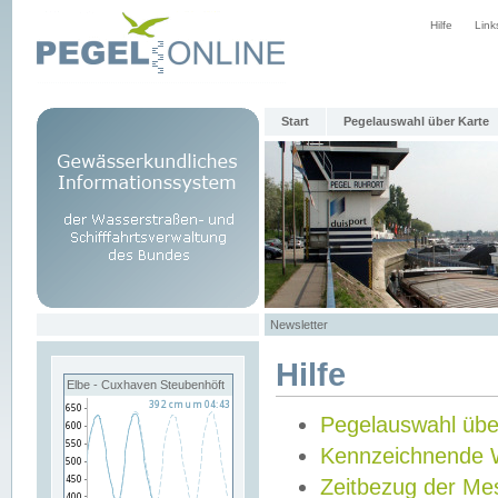
Hilfe
Link
Start
Pegelauswahl über Karte
Newsletter
Hilfe
Elbe - Cuxhaven Steubenhöft
Pegelauswahl übe
Kennzeichnende 
Zeitbezug der Me