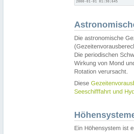
2000-01-01 01:30;645
Astronomische
Die astronomische Gez
(Gezeitenvorausberec
Die periodischen Schw
Wirkung von Mond und
Rotation verursacht.
Diese
Gezeitenvorau
Seeschifffahrt und Hy
Höhensystem
Ein Höhensystem ist e