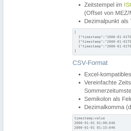
Zeitstempel im
IS
(Offset von MEZ
Dezimalpunkt als
[

  {"timestamp":"2000-01-01T0
  {"timestamp":"2000-01-01T0
  {"timestamp":"2000-01-01T0
]
CSV-Format
Excel-kompatibles
Vereinfachte Zeit
Sommerzeitumstel
Semikolon als Fel
Dezimalkomma (de
timestamp;value

2000-01-01 01:00;646

2000-01-01 01:15;646
