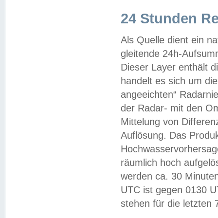
24 Stunden R
Als Quelle dient ein n
gleitende 24h-Aufsum
Dieser Layer enthält
handelt es sich um di
angeeichten“ Radarnie
der Radar- mit den O
Mittelung von Differe
Auflösung. Das Produk
Hochwasservorhersagez
räumlich hoch aufgelö
werden ca. 30 Minuten
UTC ist gegen 0130 UTC
stehen für die letzten