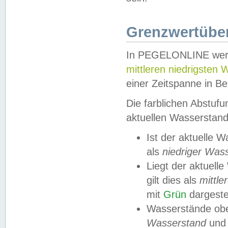
Grenzwertüber
In PEGELONLINE werde
mittleren niedrigsten
einer Zeitspanne in Be
Die farblichen Abstuf
aktuellen Wasserstand
Ist der aktuelle 
als
niedriger Was
Liegt der aktue
gilt dies als
mittle
mit
Grün
dargestel
Wasserstände obe
Wasserstand
und