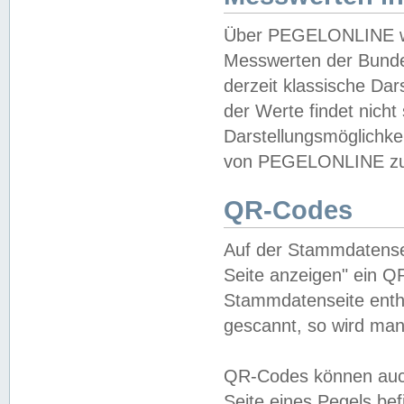
Über PEGELONLINE wer
Messwerten der Bundes
derzeit klassische Da
der Werte findet nicht 
Darstellungsmöglichkei
von PEGELONLINE zu 
QR-Codes
Auf der Stammdatensei
Seite anzeigen" ein Q
Stammdatenseite enthä
gescannt, so wird man
QR-Codes können auc
Seite eines Pegels be