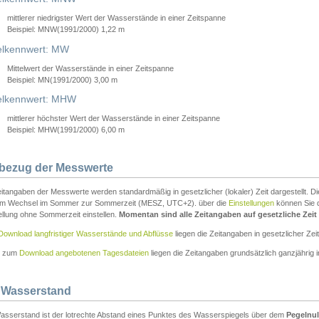
mittlerer niedrigster Wert der Wasserstände in einer Zeitspanne
Beispiel: MNW(1991/2000) 1,22 m
lkennwert: MW
Mittelwert der Wasserstände in einer Zeitspanne
Beispiel: MN(1991/2000) 3,00 m
elkennwert: MHW
mittlerer höchster Wert der Wasserstände in einer Zeitspanne
Beispiel: MHW(1991/2000) 6,00 m
tbezug der Messwerte
itangaben der Messwerte werden standardmäßig in gesetzlicher (lokaler) Zeit dargestellt. D
em Wechsel im Sommer zur Sommerzeit (MESZ, UTC+2). über die
Einstellungen
können Sie d
ellung ohne Sommerzeit einstellen.
Momentan sind alle Zeitangaben auf gesetzliche Zeit e
Download langfristiger Wasserstände und Abflüsse
liegen die Zeitangaben in gesetzlicher Zeit
n zum
Download angebotenen Tagesdateien
liegen die Zeitangaben grundsätzlich ganzjährig in
 Wasserstand
asserstand ist der lotrechte Abstand eines Punktes des Wasserspiegels über dem
Pegelnul