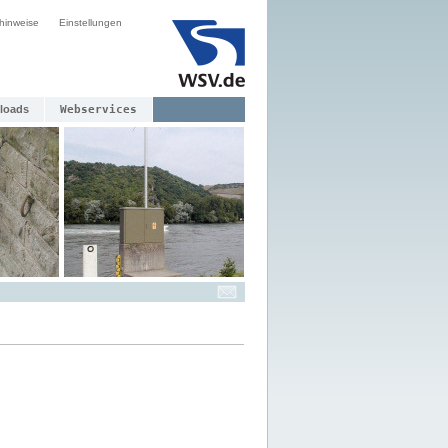
hinweise
Einstellungen
loads
Webservices