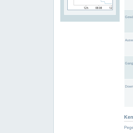
Gewä
Ausw
Gangl
Down
Ken
Pege