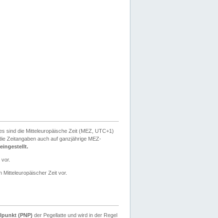
ies sind die Mitteleuropäische Zeit (MEZ, UTC+1)
ie Zeitangaben auch auf ganzjährige MEZ-
ingestellt.
 vor.
 Mitteleuropäischer Zeit vor.
lpunkt (PNP)
der Pegellatte und wird in der Regel