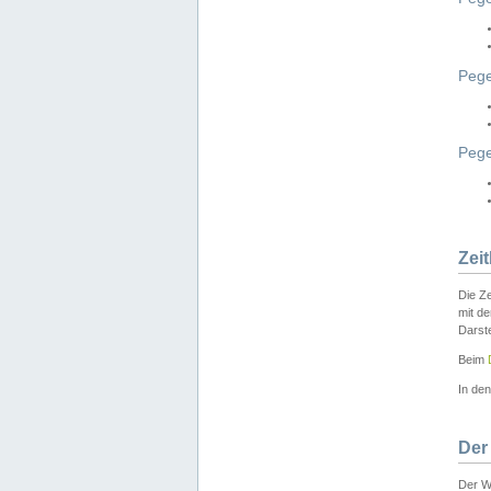
Pege
Peg
Zei
Die Ze
mit d
Darst
Beim
In de
Der
Der W