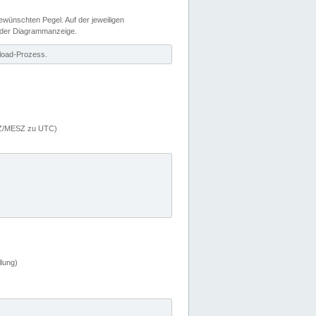
wünschten Pegel. Auf der jeweiligen
 der Diagrammanzeige.
load-Prozess.
MEZ/MESZ zu UTC)
lung)