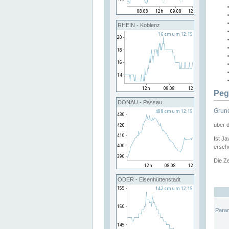
RHEIN - Koblenz
Peg
DONAU - Passau
Grund
über 
Ist Ja
ersche
Die Ze
ODER - Eisenhüttenstadt
Para