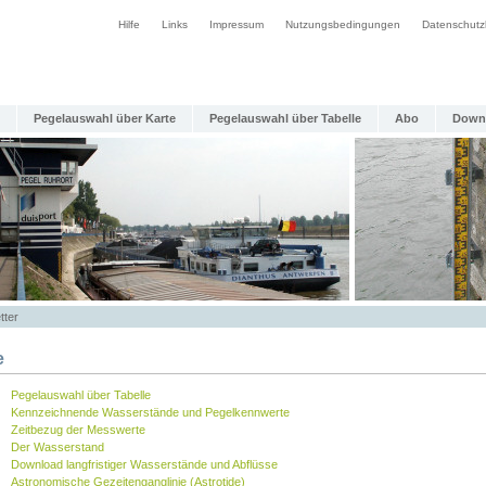
Hilfe
Links
Impressum
Nutzungsbedingungen
Datenschutz
Pegelauswahl über Karte
Pegelauswahl über Tabelle
Abo
Down
tter
e
Pegelauswahl über Tabelle
Kennzeichnende Wasserstände und Pegelkennwerte
Zeitbezug der Messwerte
Der Wasserstand
Download langfristiger Wasserstände und Abflüsse
Astronomische Gezeitenganglinie (Astrotide)