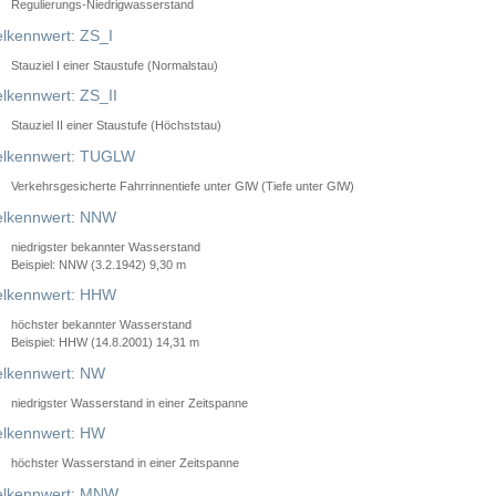
Regulierungs-Niedrigwasserstand
lkennwert: ZS_I
Stauziel I einer Staustufe (Normalstau)
lkennwert: ZS_II
Stauziel II einer Staustufe (Höchststau)
elkennwert: TUGLW
Verkehrsgesicherte Fahrrinnentiefe unter GlW (Tiefe unter GlW)
lkennwert: NNW
niedrigster bekannter Wasserstand
Beispiel: NNW (3.2.1942) 9,30 m
lkennwert: HHW
höchster bekannter Wasserstand
Beispiel: HHW (14.8.2001) 14,31 m
lkennwert: NW
niedrigster Wasserstand in einer Zeitspanne
lkennwert: HW
höchster Wasserstand in einer Zeitspanne
elkennwert: MNW