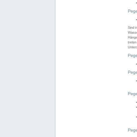
Pege
Sind 
Wasser
Hänge
treten
Unter
Pege
Pege
Pege
Pege