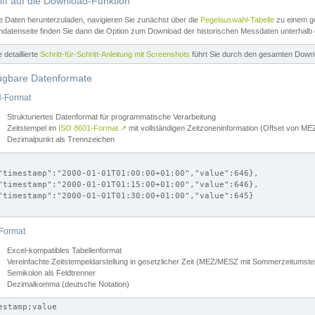
iff auf die Download-Funktion
e Daten herunterzuladen, navigieren Sie zunächst über die
Pegelauswahl-Tabelle
zu einem ge
datenseite finden Sie dann die Option zum Download der historischen Messdaten unterhalb
ne detaillierte
Schritt-für-Schritt-Anleitung mit Screenshots
führt Sie durch den gesamten Down
ügbare Datenformate
-Format
Strukturiertes Datenformat für programmatische Verarbeitung
Zeitstempel im
ISO 8601-Format
↗
mit vollständigen Zeitzoneninformation (Offset von 
Dezimalpunkt als Trennzeichen
"timestamp":"2000-01-01T01:00:00+01:00","value":646},

"timestamp":"2000-01-01T01:15:00+01:00","value":646},

"timestamp":"2000-01-01T01:30:00+01:00","value":645}

Format
Excel-kompatibles Tabellenformat
Vereinfachte Zeitstempeldarstellung in gesetzlicher Zeit (MEZ/MESZ mit Sommerzeitumstel
Semikolon als Feldtrenner
Dezimalkomma (deutsche Notation)
estamp;value
