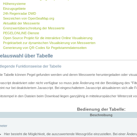
Höhensysteme
Einzugsgebiete
24h Regenradar DWD
Seezeichen von OpenSeaMap.org
Aktualität der Messwerte
Grenzwertüberschreitung der Messwerte
PEGELONLINE-Dienste
Open Source Projekt für die interaktive Online Visualisierung
Projektarbeit zur dynamischen Visualisierung von Messwerten
Generierung von QR-Codes für Pegelstammdatenseiten
elauswahl über Tabelle
legende Funktionsweise der Tabelle
die Tabelle können Pegel gefunden werden und deren Messwerte heruntergeladen oder visuali
vascript deaktiviert oder nicht verfügbar so muss jede Änderung mit der Bestätigung des "Filt
int nur bei deaktiviertem Javascript. Bei eingeschaltetem Javascript aktualisieren sich alle 
itstempel in den Dateien beim Download liegen ganzjährig in mitteleuropäischer Winterzeit vo
Bedienung der Tabelle:
Beschreibung
meter
Hier besteht die Möglichkeit, die auszuwertende Messgröße einzustellen. Bei einer Ände