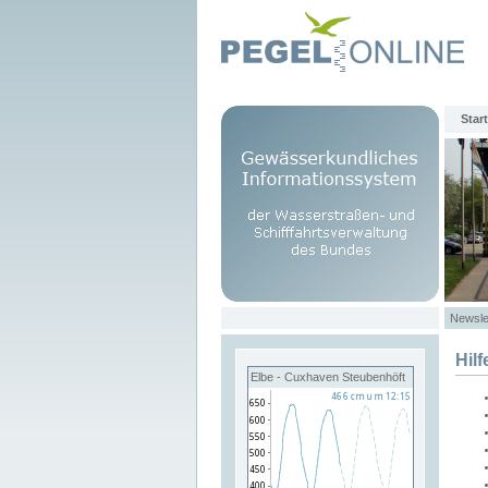
Start
Newsle
Hilf
Elbe - Cuxhaven Steubenhöft