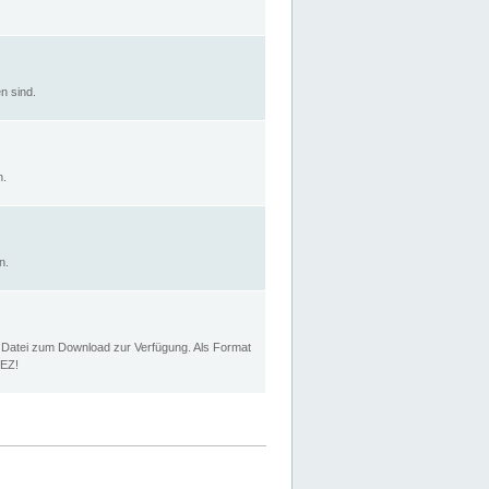
n sind.
n.
n.
p Datei zum Download zur Verfügung. Als Format
MEZ!