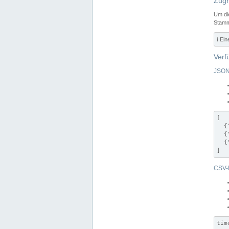
Zugr
Um di
Stamm
ℹ️ Ei
Verf
JSON
[

  {
  {
  {
]
CSV-
tim