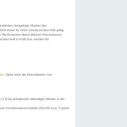
esländern festgelegte Marken des
Sind immer für einen Gewässerabschnitt gültig.
. Bei Erreichen dieser Marken (Hochwasser)
erabschnitt in Kraft bzw. werden bei
tem
. Siehe auch die Informationen zum
 (z.B bei anhaltenden ablandigen Winden in der
drigster Gezeitenwasserstande (NGzW) bzw. "Lowest