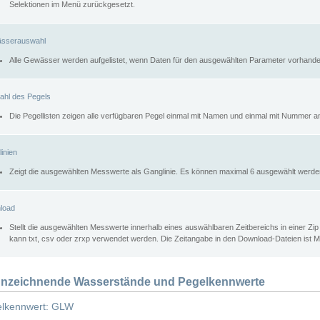
Selektionen im Menü zurückgesetzt.
sserauswahl
Alle Gewässer werden aufgelistet, wenn Daten für den ausgewählten Parameter vorhande
ahl des Pegels
Die Pegellisten zeigen alle verfügbaren Pegel einmal mit Namen und einmal mit Nummer a
inien
Zeigt die ausgewählten Messwerte als Ganglinie. Es können maximal 6 ausgewählt werde
load
Stellt die ausgewählten Messwerte innerhalb eines auswählbaren Zeitbereichs in einer Zi
kann txt, csv oder zrxp verwendet werden. Die Zeitangabe in den Download-Dateien ist 
nzeichnende Wasserstände und Pegelkennwerte
lkennwert: GLW