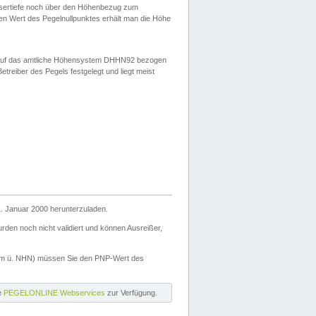
ssertiefe noch über den Höhenbezug zum
en Wert des Pegelnullpunktes erhält man die Höhe
d auf das amtliche Höhensystem DHHN92 bezogen
reiber des Pegels festgelegt und liegt meist
. Januar 2000 herunterzuladen.
den noch nicht validiert und können Ausreißer,
(m ü. NHN) müssen Sie den PNP-Wert des
ie
PEGELONLINE Webservices
zur Verfügung.