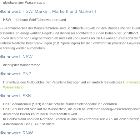
gleichwertiger Wasserstand
lkennwert: HSW, Marke I, Marke II und Marke III
HSW – höchster Schifffahrtswasserstand
in Zusammenarbeit der Wasserstraßen- und Schifffahrtsverwaltung des Bundes mit den Bund
standes an ausgewählten Pegeln und dienen als Richtwerte für den Betrieb der Schifffahrt. 
n von den örtlichen Gegebenheiten ab und sind von Gewässer zu Gewässer unterschiedlich
 unterschiedliche Beschränkungen (z.B. Sperrungen) für die Schifffahrt im jeweiligen Gewäss
schreitung wieder aufgehoben.
lkennwert: NSW
niedrigster Wasserstand
lkennwert: PNP
Höhenlage des Nullpunktes der Pegellatte bezogen auf ein amtlich festgelegtes
Höhensys
Wasserstand
.
lkennwert: SKN
Das Seekartennull (SKN) ist eine örtliche Mindesttiefenangabe in Seekarten.
Das SKN bezieht sich auf die Wassertiefe, die auch bei extemen Niedrigwasserereignissen
deutschen Bucht) kaum noch unterschritten wird.
In Deutschland und den Nordsee-Staaten ist das Seekartennull seit 2005 als örtlich nie
Astronomical Tide (LAT)" definiert.
lkennwert: RNW