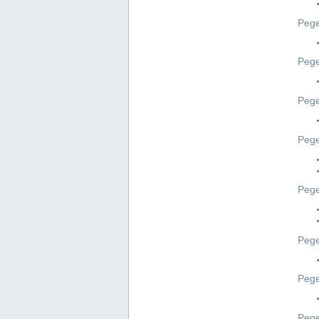
Pege
Pege
Peg
Pege
Pege
Pege
Pege
Peg