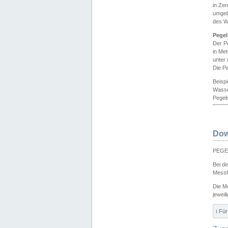
in Ze
umgeb
des W
Pegel
Der P
in Me
unter
Die Pe
Beisp
Wasse
Pegeln
Dow
PEGEL
Bei d
Messf
Die M
jeweil
ℹ️ F