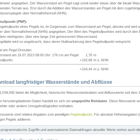
ntimeter angegeben. Der Wasserstand am Pegel sagt somit weder etwas über die lokale Wa
enden Terrain aus. Erst durch die Addition des Wasserstandes am Pegel mit dem zugehörig
asserspiegels über Normalhöhennull (NHN).
nullpunkt (PNP):
egelnullpunkt eines Pegels ist, im Gegensatz zum Wasserstand am Pegel, absolut und wir
ter über Normalhöhennull (NHN) angegeben. Der Wert des Pegelnullpunktes wird durch den Bet
 dem niedrigsten, über eine lange Zeit gemessenen Wasserstand.
gellatte wird so angebracht, dass deren Nullmarkierung dem Pegelnullpunkt entspricht.
iel am Pegel Dresden:
rstand am 16.07.2013 08:00 Uhr: 176 cm am Pegel
1,76
m
ullpunkt
+
102,68
m ü. NHN
=
104,44
m ü. NHN
nload langfristiger Wasserstände und Abflüsse
ONLINE bietet die Möglichkeit, historische Wasserstandsdaten und Abflusswerte seit dem 1
en heruntergeladenen Daten handelt es sich um
ungeprüfte Rohdaten
. Diese Messwerte wur
ehler oder andere Unregelmäßigkeiten enthalten.
esswerte sind relative Angaben zum jeweiligen
Pegelnullpunkt
. Für absolute Höhenangaben 
igen Pegels addieren.
ür programmatische Zugriffe und automatisierte Datenabfragen aktueller Werte stehen auch d