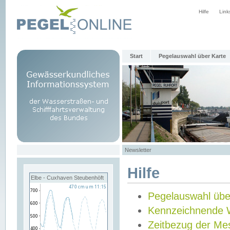
Hilfe
Link
Start
Pegelauswahl über Karte
Newsletter
Hilfe
Elbe - Cuxhaven Steubenhöft
Pegelauswahl übe
Kennzeichnende 
Zeitbezug der Me