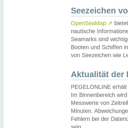
Seezeichen v
OpenSeaMap
↗
biete
nautische Information
Seamarks sind wichtig
Booten und Schiffen i
von Seezeichen wie Le
Aktualität der
PEGELONLINE erhält u
Im Binnenbereich wird 
Messwerte von Zeitreih
Minuten. Abweichungen
Fehlern bei der Daten
sein.