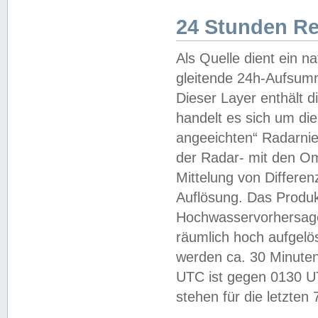
24 Stunden R
Als Quelle dient ein n
gleitende 24h-Aufsum
Dieser Layer enthält
handelt es sich um di
angeeichten“ Radarnie
der Radar- mit den O
Mittelung von Differe
Auflösung. Das Produk
Hochwasservorhersagez
räumlich hoch aufgelö
werden ca. 30 Minuten
UTC ist gegen 0130 UTC
stehen für die letzten