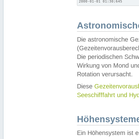
2000-01-01 01:30;645
Astronomische
Die astronomische Gez
(Gezeitenvorausberec
Die periodischen Schw
Wirkung von Mond und
Rotation verursacht.
Diese
Gezeitenvorau
Seeschifffahrt und Hy
Höhensystem
Ein Höhensystem ist e