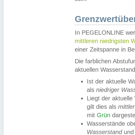
Grenzwertüber
In PEGELONLINE werde
mittleren niedrigsten
einer Zeitspanne in Be
Die farblichen Abstuf
aktuellen Wasserstand
Ist der aktuelle 
als
niedriger Was
Liegt der aktue
gilt dies als
mittle
mit
Grün
dargestel
Wasserstände obe
Wasserstand
und