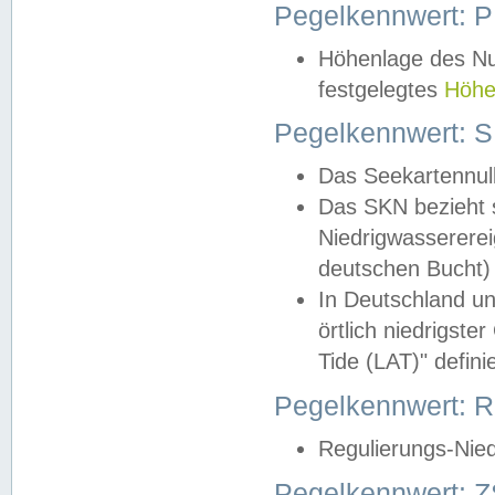
Pegelkennwert: 
Höhenlage des Nul
festgelegtes
Höhe
Pegelkennwert: 
Das Seekartennull
Das SKN bezieht s
Niedrigwassererei
deutschen Bucht) 
In Deutschland un
örtlich niedrigst
Tide (LAT)" definie
Pegelkennwert:
Regulierungs-Nie
Pegelkennwert: Z