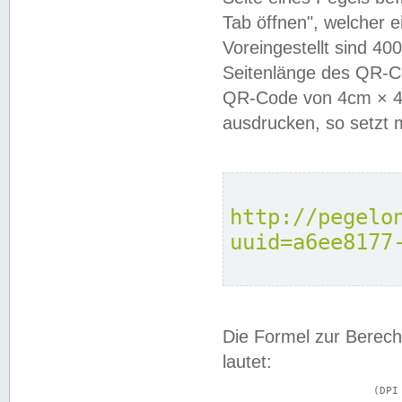
Tab öffnen", welcher 
Voreingestellt sind 4
Seitenlänge des QR-C
QR-Code von 4cm × 4c
ausdrucken, so setzt 
http://pegelo
uuid=a6ee8177
Die Formel zur Berech
lautet:
			(DPI × Druckkantenlänge in cm) ÷ 2,54 = Kantenlänge in Pixel
