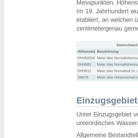
Messpunkten. Höhensy
Im 19. Jahrhundert wu
etabliert, an welchen 
zentimetergenau gem
Deutschland
Höhennetz
Bezeichnung
DHHN2016
Meter über Normalhöhennul
DHHN92
Meter über Normalhöhennul
DHHN12
Meter über Normalnull (m. 
SNN76
Meter über Höhennormal (m
Einzugsgebiet
Unter Einzugsgebiet v
unterirdisches Wasser
Allgemeine Bestandtei