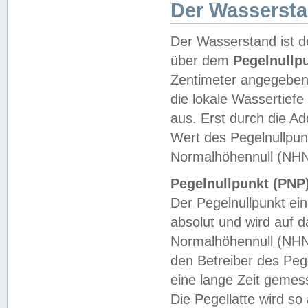
Der Wasserst
Der Wasserstand ist d
über dem
Pegelnullp
Zentimeter angegeben
die lokale Wassertie
aus. Erst durch die A
Wert des Pegelnullpun
Normalhöhennull (NHN
Pegelnullpunkt (PNP)
Der Pegelnullpunkt ei
absolut und wird auf
Normalhöhennull (NHN
den Betreiber des Pege
eine lange Zeit geme
Die Pegellatte wird s