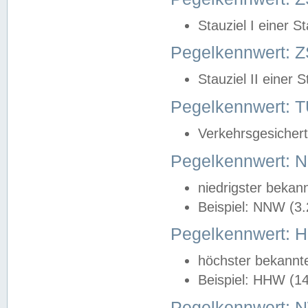
Stauziel I einer S
Pegelkennwert: Z
Stauziel II einer 
Pegelkennwert:
Verkehrsgesichert
Pegelkennwert:
niedrigster bekan
Beispiel: NNW (3
Pegelkennwert:
höchster bekannt
Beispiel: HHW (1
Pegelkennwert: 