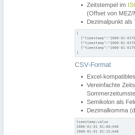
Zeitstempel im
IS
(Offset von MEZ
Dezimalpunkt als
[

  {"timestamp":"2000-01-01T0
  {"timestamp":"2000-01-01T0
  {"timestamp":"2000-01-01T0
]
CSV-Format
Excel-kompatibles
Vereinfachte Zeit
Sommerzeitumstel
Semikolon als Fel
Dezimalkomma (de
timestamp;value

2000-01-01 01:00;646

2000-01-01 01:15;646
