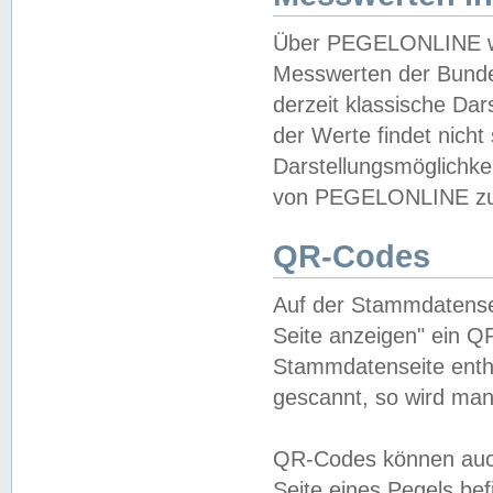
Über PEGELONLINE wer
Messwerten der Bundes
derzeit klassische Da
der Werte findet nicht 
Darstellungsmöglichkei
von PEGELONLINE zu 
QR-Codes
Auf der Stammdatensei
Seite anzeigen" ein Q
Stammdatenseite enthä
gescannt, so wird man
QR-Codes können auc
Seite eines Pegels be