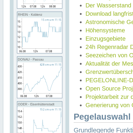
Der Wasserstand
Download langfris
RHEIN - Koblenz
Astronomische Gez
Höhensysteme
Einzugsgebiete
24h Regenradar
Seezeichen von 
DONAU - Passau
Aktualität der Me
Grenzwertübersch
PEGELONLINE-Di
Open Source Projek
Projektarbeit zur
Generierung von 
ODER - Eisenhüttenstadt
Pegelauswahl 
Grundlegende Funkti