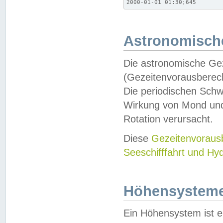
2000-01-01 01:30;645
Astronomische
Die astronomische Gez
(Gezeitenvorausberec
Die periodischen Schw
Wirkung von Mond und
Rotation verursacht.
Diese
Gezeitenvorau
Seeschifffahrt und Hy
Höhensystem
Ein Höhensystem ist e