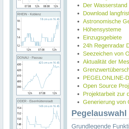
Der Wasserstand
Download langfris
RHEIN - Koblenz
Astronomische Gez
Höhensysteme
Einzugsgebiete
24h Regenradar
Seezeichen von 
DONAU - Passau
Aktualität der Me
Grenzwertübersch
PEGELONLINE-Di
Open Source Projek
Projektarbeit zur
Generierung von 
ODER - Eisenhüttenstadt
Pegelauswahl 
Grundlegende Funkti