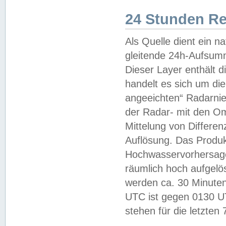
24 Stunden R
Als Quelle dient ein n
gleitende 24h-Aufsum
Dieser Layer enthält
handelt es sich um di
angeeichten“ Radarnie
der Radar- mit den O
Mittelung von Differe
Auflösung. Das Produk
Hochwasservorhersagez
räumlich hoch aufgelö
werden ca. 30 Minuten
UTC ist gegen 0130 UTC
stehen für die letzten