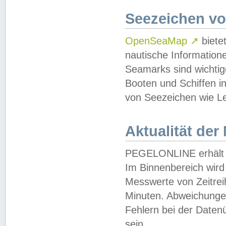
Seezeichen v
OpenSeaMap
↗
biete
nautische Information
Seamarks sind wichtig
Booten und Schiffen i
von Seezeichen wie Le
Aktualität der
PEGELONLINE erhält u
Im Binnenbereich wird 
Messwerte von Zeitreih
Minuten. Abweichungen
Fehlern bei der Daten
sein.