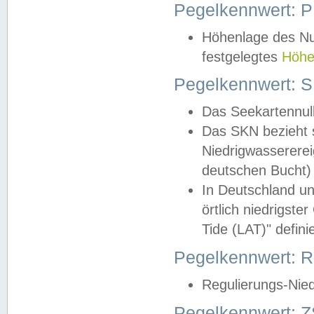
Pegelkennwert: 
Höhenlage des Nul
festgelegtes
Höhe
Pegelkennwert: 
Das Seekartennull
Das SKN bezieht s
Niedrigwassererei
deutschen Bucht) 
In Deutschland un
örtlich niedrigst
Tide (LAT)" definie
Pegelkennwert:
Regulierungs-Nie
Pegelkennwert: Z