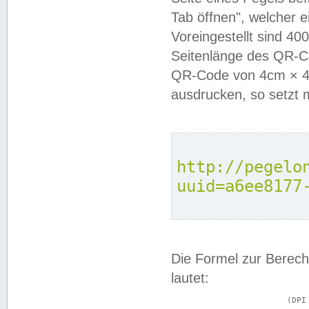
Tab öffnen", welcher 
Voreingestellt sind 4
Seitenlänge des QR-C
QR-Code von 4cm × 4c
ausdrucken, so setzt 
http://pegelo
uuid=a6ee8177
Die Formel zur Berech
lautet:
			(DPI × Druckkantenlänge in cm) ÷ 2,54 = Kantenlänge in Pixel
