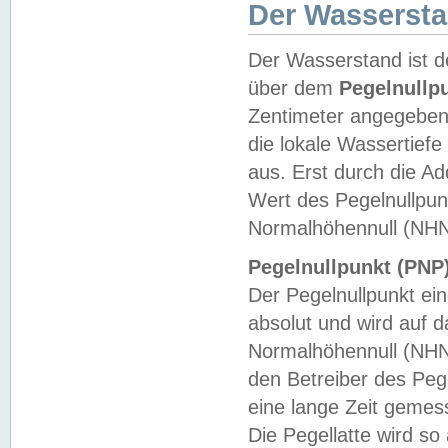
Der Wasserst
Der Wasserstand ist d
über dem
Pegelnullp
Zentimeter angegeben
die lokale Wassertie
aus. Erst durch die A
Wert des Pegelnullpun
Normalhöhennull (NHN
Pegelnullpunkt (PNP)
Der Pegelnullpunkt ei
absolut und wird auf
Normalhöhennull (NHN
den Betreiber des Pege
eine lange Zeit geme
Die Pegellatte wird s