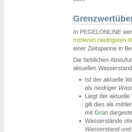
Grenzwertüber
In PEGELONLINE werde
mittleren niedrigsten
einer Zeitspanne in Be
Die farblichen Abstuf
aktuellen Wasserstand
Ist der aktuelle 
als
niedriger Was
Liegt der aktue
gilt dies als
mittle
mit
Grün
dargestel
Wasserstände obe
Wasserstand
und