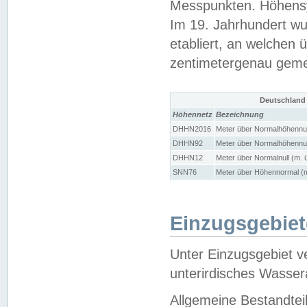
Messpunkten. Höhensy
Im 19. Jahrhundert wu
etabliert, an welchen 
zentimetergenau gem
Deutschland
Höhennetz
Bezeichnung
DHHN2016
Meter über Normalhöhennul
DHHN92
Meter über Normalhöhennul
DHHN12
Meter über Normalnull (m. 
SNN76
Meter über Höhennormal (m
Einzugsgebiet
Unter Einzugsgebiet v
unterirdisches Wasser
Allgemeine Bestandtei