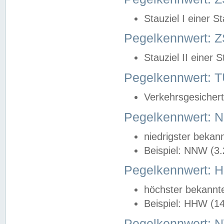
Stauziel I einer S
Pegelkennwert: Z
Stauziel II einer 
Pegelkennwert:
Verkehrsgesichert
Pegelkennwert:
niedrigster bekan
Beispiel: NNW (3
Pegelkennwert:
höchster bekannt
Beispiel: HHW (1
Pegelkennwert: 