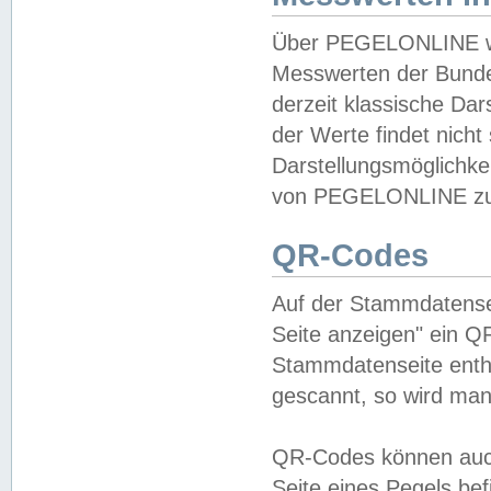
Über PEGELONLINE wer
Messwerten der Bundes
derzeit klassische Da
der Werte findet nicht 
Darstellungsmöglichkei
von PEGELONLINE zu 
QR-Codes
Auf der Stammdatensei
Seite anzeigen" ein Q
Stammdatenseite enthä
gescannt, so wird man
QR-Codes können auc
Seite eines Pegels be