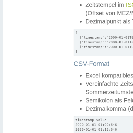
Zeitstempel im
IS
(Offset von MEZ
Dezimalpunkt als
[

  {"timestamp":"2000-01-01T0
  {"timestamp":"2000-01-01T0
  {"timestamp":"2000-01-01T0
]
CSV-Format
Excel-kompatibles
Vereinfachte Zeit
Sommerzeitumstel
Semikolon als Fel
Dezimalkomma (de
timestamp;value

2000-01-01 01:00;646

2000-01-01 01:15;646
