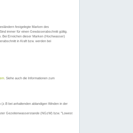
esländern festgelegte Marken des
Sind immer für einen Gewässerabschnitt gültig.
. Bei Erreichen dieser Marken (Hochwasser)
erabschnitt in Kraft bzw. werden bei
tem
. Siehe auch die Informationen zum
 (z.B bei anhaltenden ablandigen Winden in der
drigster Gezeitenwasserstande (NGzW) bzw. "Lowest