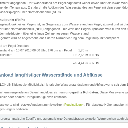
ntimeter angegeben. Der Wasserstand am Pegel sagt somit weder etwas über die lokale Wa
enden Terrain aus. Erst durch die Addition des Wasserstandes am Pegel mit dem zugehörig
asserspiegels über Normalhöhennull (NHN).
nullpunkt (PNP):
egelnullpunkt eines Pegels ist, im Gegensatz zum Wasserstand am Pegel, absolut und wir
ter über Normalhöhennull (NHN) angegeben. Der Wert des Pegelnullpunktes wird durch den Bet
 dem niedrigsten, über eine lange Zeit gemessenen Wasserstand.
gellatte wird so angebracht, dass deren Nullmarkierung dem Pegelnullpunkt entspricht.
iel am Pegel Dresden:
rstand am 16.07.2013 08:00 Uhr: 176 cm am Pegel
1,76
m
ullpunkt
+
102,68
m ü. NHN
=
104,44
m ü. NHN
nload langfristiger Wasserstände und Abflüsse
ONLINE bietet die Möglichkeit, historische Wasserstandsdaten und Abflusswerte seit dem 1
en heruntergeladenen Daten handelt es sich um
ungeprüfte Rohdaten
. Diese Messwerte wur
ehler oder andere Unregelmäßigkeiten enthalten.
esswerte sind relative Angaben zum jeweiligen
Pegelnullpunkt
. Für absolute Höhenangaben 
igen Pegels addieren.
ür programmatische Zugriffe und automatisierte Datenabfragen aktueller Werte stehen auch d