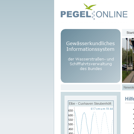
Start
Newsle
Hilf
Elbe - Cuxhaven Steubenhöft