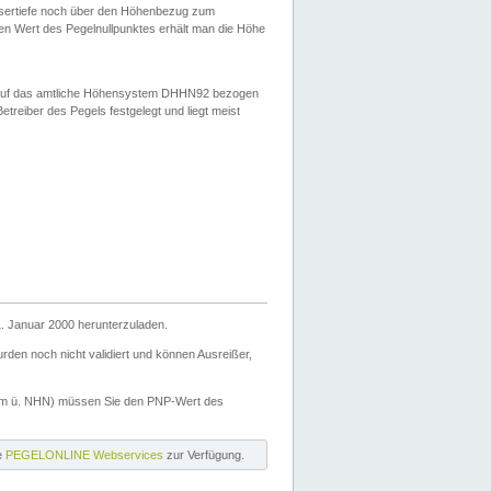
ssertiefe noch über den Höhenbezug zum
en Wert des Pegelnullpunktes erhält man die Höhe
d auf das amtliche Höhensystem DHHN92 bezogen
reiber des Pegels festgelegt und liegt meist
. Januar 2000 herunterzuladen.
den noch nicht validiert und können Ausreißer,
(m ü. NHN) müssen Sie den PNP-Wert des
ie
PEGELONLINE Webservices
zur Verfügung.