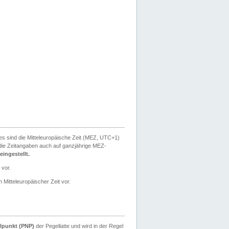
ies sind die Mitteleuropäische Zeit (MEZ, UTC+1)
ie Zeitangaben auch auf ganzjährige MEZ-
ingestellt.
 vor.
 Mitteleuropäischer Zeit vor.
lpunkt (PNP)
der Pegellatte und wird in der Regel