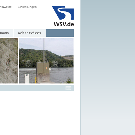
hinweise
Einstellungen
loads
Webservices