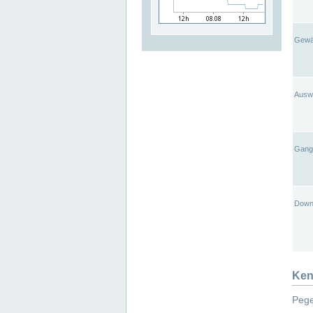
Gewä
Ausw
Gangl
Down
Ken
Pege