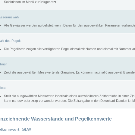
Selektionen im Menü zurückgesetzt.
sserauswahl
Alle Gewässer werden aufgelistet, wenn Daten für den ausgewählten Parameter vorhande
ahl des Pegels
Die Pegellisten zeigen alle verfügbaren Pegel einmal mit Namen und einmal mit Nummer a
inien
Zeigt die ausgewählten Messwerte als Ganglinie. Es können maximal 6 ausgewählt werde
load
Stellt die ausgewählten Messwerte innerhalb eines auswählbaren Zeitbereichs in einer Zi
kann txt, csv oder zrxp verwendet werden. Die Zeitangabe in den Download-Dateien ist 
nzeichnende Wasserstände und Pegelkennwerte
lkennwert: GLW