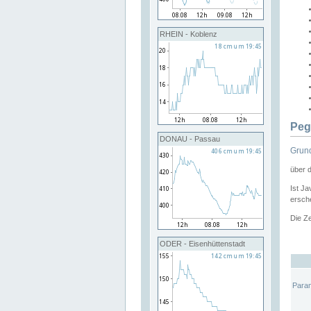
RHEIN - Koblenz
Peg
DONAU - Passau
Grund
über 
Ist Ja
ersche
Die Ze
ODER - Eisenhüttenstadt
Para