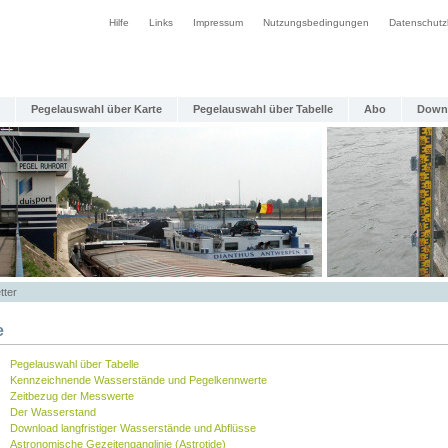
Hilfe
Links
Impressum
Nutzungsbedingungen
Datenschutz
Pegelauswahl über Karte
Pegelauswahl über Tabelle
Abo
Down
tter
e
Pegelauswahl über Tabelle
Kennzeichnende Wasserstände und Pegelkennwerte
Zeitbezug der Messwerte
Der Wasserstand
Download langfristiger Wasserstände und Abflüsse
Astronomische Gezeitenganglinie (Astrotide)