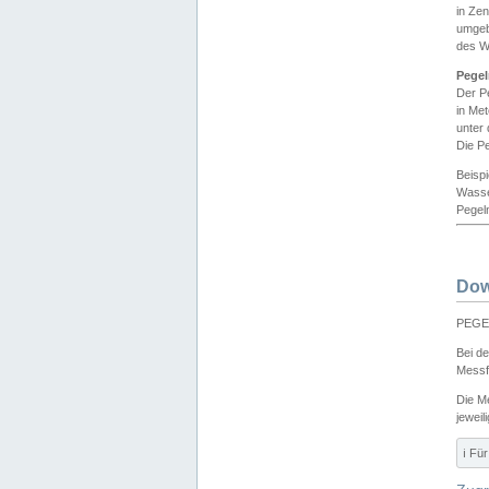
in Ze
umgeb
des W
Pegel
Der P
in Me
unter
Die Pe
Beisp
Wasse
Pegeln
Dow
PEGEL
Bei d
Messf
Die M
jeweil
ℹ️ F