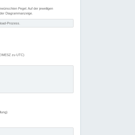
wünschten Pegel. Auf der jeweiligen
 der Diagrammanzeige.
load-Prozess.
MEZ/MESZ zu UTC)
lung)