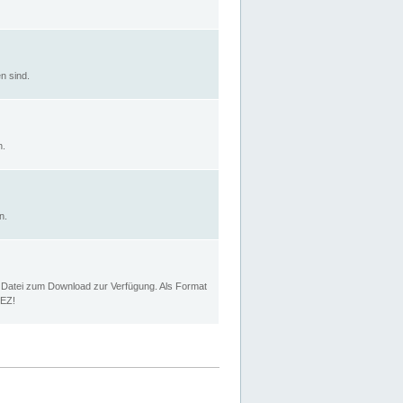
n sind.
n.
n.
p Datei zum Download zur Verfügung. Als Format
MEZ!