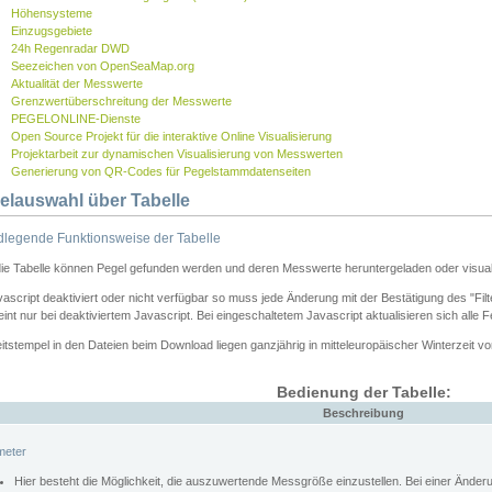
Höhensysteme
Einzugsgebiete
24h Regenradar DWD
Seezeichen von OpenSeaMap.org
Aktualität der Messwerte
Grenzwertüberschreitung der Messwerte
PEGELONLINE-Dienste
Open Source Projekt für die interaktive Online Visualisierung
Projektarbeit zur dynamischen Visualisierung von Messwerten
Generierung von QR-Codes für Pegelstammdatenseiten
elauswahl über Tabelle
legende Funktionsweise der Tabelle
die Tabelle können Pegel gefunden werden und deren Messwerte heruntergeladen oder visuali
vascript deaktiviert oder nicht verfügbar so muss jede Änderung mit der Bestätigung des "Filt
int nur bei deaktiviertem Javascript. Bei eingeschaltetem Javascript aktualisieren sich alle 
itstempel in den Dateien beim Download liegen ganzjährig in mitteleuropäischer Winterzeit vo
Bedienung der Tabelle:
Beschreibung
meter
Hier besteht die Möglichkeit, die auszuwertende Messgröße einzustellen. Bei einer Ände