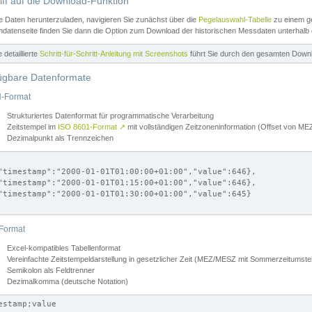
iff auf die Download-Funktion
e Daten herunterzuladen, navigieren Sie zunächst über die
Pegelauswahl-Tabelle
zu einem ge
datenseite finden Sie dann die Option zum Download der historischen Messdaten unterhalb
ne detaillierte
Schritt-für-Schritt-Anleitung mit Screenshots
führt Sie durch den gesamten Down
ügbare Datenformate
-Format
Strukturiertes Datenformat für programmatische Verarbeitung
Zeitstempel im
ISO 8601-Format
↗
mit vollständigen Zeitzoneninformation (Offset von 
Dezimalpunkt als Trennzeichen
"timestamp":"2000-01-01T01:00:00+01:00","value":646},

"timestamp":"2000-01-01T01:15:00+01:00","value":646},

"timestamp":"2000-01-01T01:30:00+01:00","value":645}

Format
Excel-kompatibles Tabellenformat
Vereinfachte Zeitstempeldarstellung in gesetzlicher Zeit (MEZ/MESZ mit Sommerzeitumstel
Semikolon als Feldtrenner
Dezimalkomma (deutsche Notation)
estamp;value
