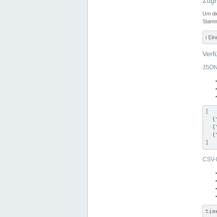
Zugr
Um di
Stamm
ℹ️ Ei
Verf
JSON
[

  {
  {
  {
]
CSV-
tim