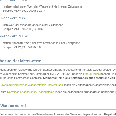
mittlerer niedrigster Wert der Wasserstände in einer Zeitspanne
Beispiel: MNW(1991/2000) 1,22 m
lkennwert: MW
Mittelwert der Wasserstände in einer Zeitspanne
Beispiel: MN(1991/2000) 3,00 m
elkennwert: MHW
mittlerer höchster Wert der Wasserstände in einer Zeitspanne
Beispiel: MHW(1991/2000) 6,00 m
tbezug der Messwerte
itangaben der Messwerte werden standardmäßig in gesetzlicher (lokaler) Zeit dargestellt. D
em Wechsel im Sommer zur Sommerzeit (MESZ, UTC+2). über die
Einstellungen
können Sie d
ellung ohne Sommerzeit einstellen.
Momentan sind alle Zeitangaben auf gesetzliche Zeit e
Download langfristiger Wasserstände und Abflüsse
liegen die Zeitangaben in gesetzlicher Zeit
n zum
Download angebotenen Tagesdateien
liegen die Zeitangaben grundsätzlich ganzjährig in
 Wasserstand
asserstand ist der lotrechte Abstand eines Punktes des Wasserspiegels über dem
Pegelnul