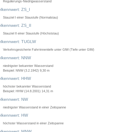
Regulierungs-Niedrigwasserstand
lkennwert: ZS_I
Stauziel I einer Staustufe (Normalstau)
lkennwert: ZS_II
Stauziel II einer Staustufe (Höchststau)
elkennwert: TUGLW
Verkehrsgesicherte Fahrrinnentiefe unter GlW (Tiefe unter GlW)
lkennwert: NNW
niedrigster bekannter Wasserstand
Beispiel: NNW (3.2.1942) 9,30 m
lkennwert: HHW
höchster bekannter Wasserstand
Beispiel: HHW (14.8.2001) 14,31 m
lkennwert: NW
niedrigster Wasserstand in einer Zeitspanne
lkennwert: HW
höchster Wasserstand in einer Zeitspanne
elkennwert: MNW