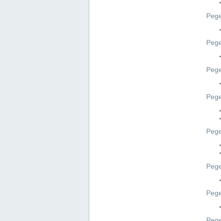
Pege
Pege
Peg
Pege
Pege
Pege
Pege
Peg