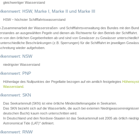
gleichwertiger Wasserstand
lkennwert: HSW, Marke I, Marke II und Marke III
HSW – höchster Schifffahrtswasserstand
in Zusammenarbeit der Wasserstraßen- und Schifffahrtsverwaltung des Bundes mit den Bund
standes an ausgewählten Pegeln und dienen als Richtwerte für den Betrieb der Schifffahrt. 
n von den örtlichen Gegebenheiten ab und sind von Gewässer zu Gewässer unterschiedlich
 unterschiedliche Beschränkungen (z.B. Sperrungen) für die Schifffahrt im jeweiligen Gewäss
schreitung wieder aufgehoben.
lkennwert: NSW
niedrigster Wasserstand
lkennwert: PNP
Höhenlage des Nullpunktes der Pegellatte bezogen auf ein amtlich festgelegtes
Höhensys
Wasserstand
.
lkennwert: SKN
Das Seekartennull (SKN) ist eine örtliche Mindesttiefenangabe in Seekarten.
Das SKN bezieht sich auf die Wassertiefe, die auch bei extemen Niedrigwasserereignissen
deutschen Bucht) kaum noch unterschritten wird.
In Deutschland und den Nordsee-Staaten ist das Seekartennull seit 2005 als örtlich nie
Astronomical Tide (LAT)" definiert.
lkennwert: RNW