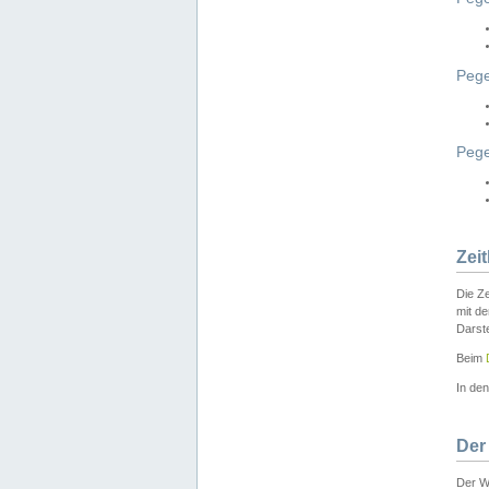
Pege
Peg
Zei
Die Ze
mit d
Darst
Beim
In de
Der
Der W