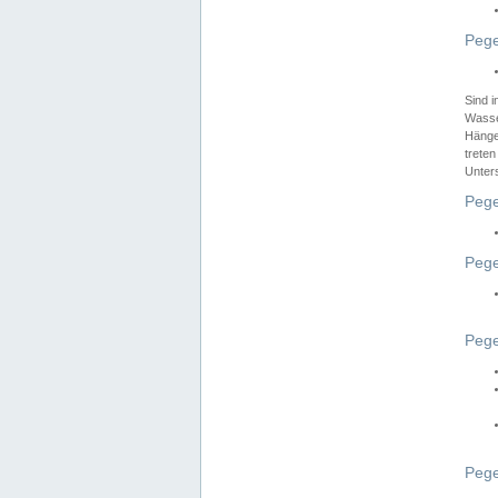
Pege
Sind 
Wasser
Hänge
treten
Unter
Pege
Pege
Pege
Pege