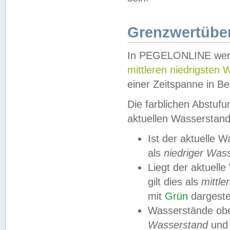
Grenzwertüber
In PEGELONLINE werde
mittleren niedrigsten
einer Zeitspanne in Be
Die farblichen Abstuf
aktuellen Wasserstand
Ist der aktuelle 
als
niedriger Was
Liegt der aktue
gilt dies als
mittle
mit
Grün
dargestel
Wasserstände obe
Wasserstand
und