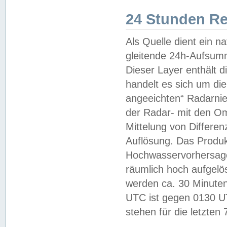
24 Stunden R
Als Quelle dient ein n
gleitende 24h-Aufsum
Dieser Layer enthält
handelt es sich um di
angeeichten“ Radarnie
der Radar- mit den O
Mittelung von Differe
Auflösung. Das Produk
Hochwasservorhersagez
räumlich hoch aufgelö
werden ca. 30 Minuten
UTC ist gegen 0130 UTC
stehen für die letzten