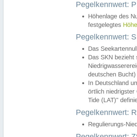
Pegelkennwert: 
Höhenlage des Nul
festgelegtes
Höhe
Pegelkennwert: 
Das Seekartennull
Das SKN bezieht s
Niedrigwassererei
deutschen Bucht) 
In Deutschland un
örtlich niedrigst
Tide (LAT)" definie
Pegelkennwert:
Regulierungs-Nie
Pegelkennwert: Z