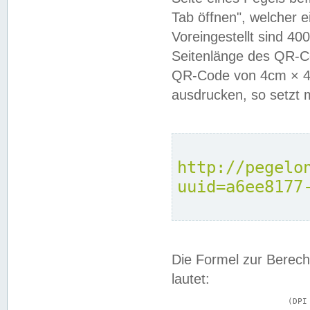
Tab öffnen", welcher 
Voreingestellt sind 4
Seitenlänge des QR-C
QR-Code von 4cm × 4c
ausdrucken, so setzt 
http://pegelo
uuid=a6ee8177
Die Formel zur Berech
lautet:
			(DPI × Druckkantenlänge in cm) ÷ 2,54 = Kantenlänge in Pixel
