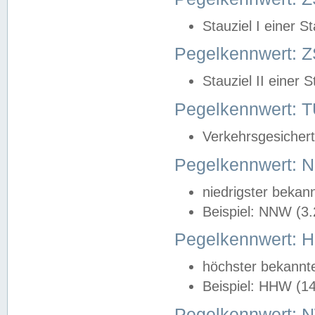
Stauziel I einer S
Pegelkennwert: Z
Stauziel II einer 
Pegelkennwert:
Verkehrsgesichert
Pegelkennwert:
niedrigster bekan
Beispiel: NNW (3
Pegelkennwert:
höchster bekannt
Beispiel: HHW (1
Pegelkennwert: 