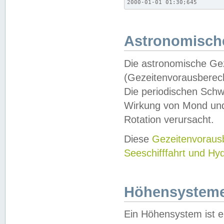
2000-01-01 01:30;645
Astronomische
Die astronomische Gez
(Gezeitenvorausberec
Die periodischen Schw
Wirkung von Mond und
Rotation verursacht.
Diese
Gezeitenvorau
Seeschifffahrt und Hy
Höhensystem
Ein Höhensystem ist e