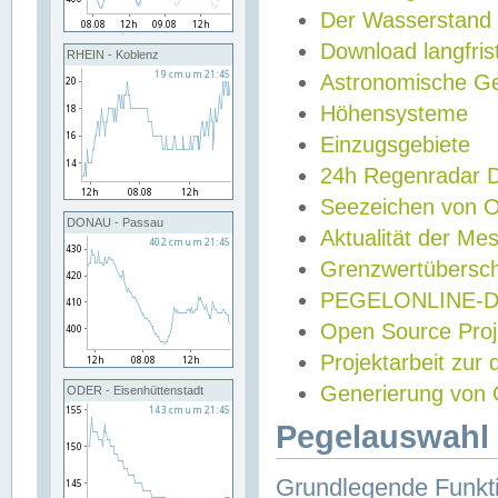
Der Wasserstand
Download langfris
RHEIN - Koblenz
Astronomische Gez
Höhensysteme
Einzugsgebiete
24h Regenradar
Seezeichen von 
DONAU - Passau
Aktualität der Me
Grenzwertübersch
PEGELONLINE-Di
Open Source Projek
Projektarbeit zur
Generierung von 
ODER - Eisenhüttenstadt
Pegelauswahl 
Grundlegende Funkti