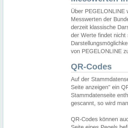
Über PEGELONLINE wer
Messwerten der Bundes
derzeit klassische Da
der Werte findet nicht 
Darstellungsmöglichkei
von PEGELONLINE zu 
QR-Codes
Auf der Stammdatensei
Seite anzeigen" ein Q
Stammdatenseite enthä
gescannt, so wird man
QR-Codes können auc
Seite eines Pegels be