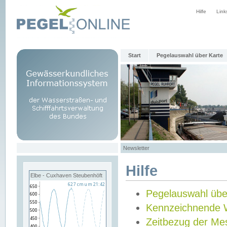
Hilfe
Link
Start
Pegelauswahl über Karte
Newsletter
Hilfe
Elbe - Cuxhaven Steubenhöft
Pegelauswahl übe
Kennzeichnende 
Zeitbezug der Me