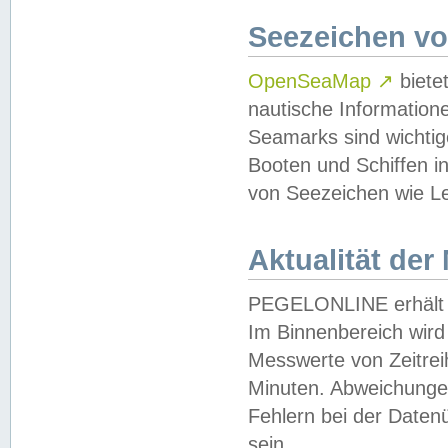
Seezeichen v
OpenSeaMap
↗
biete
nautische Information
Seamarks sind wichtig
Booten und Schiffen i
von Seezeichen wie Le
Aktualität der
PEGELONLINE erhält u
Im Binnenbereich wird 
Messwerte von Zeitreih
Minuten. Abweichungen
Fehlern bei der Daten
sein.