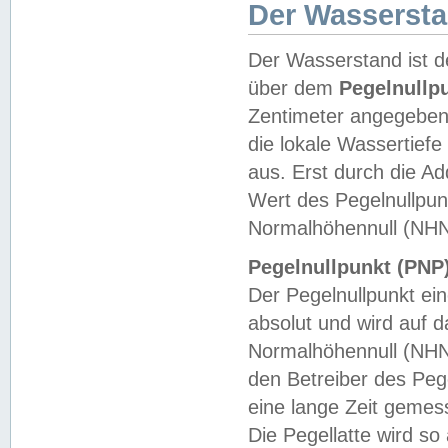
Der Wasserst
Der Wasserstand ist d
über dem
Pegelnullp
Zentimeter angegeben
die lokale Wassertie
aus. Erst durch die A
Wert des Pegelnullpun
Normalhöhennull (NHN
Pegelnullpunkt (PNP)
Der Pegelnullpunkt ei
absolut und wird auf
Normalhöhennull (NHN
den Betreiber des Pege
eine lange Zeit geme
Die Pegellatte wird s