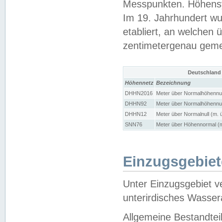
Messpunkten. Höhensy
Im 19. Jahrhundert wu
etabliert, an welchen 
zentimetergenau gem
Deutschland
Höhennetz
Bezeichnung
DHHN2016
Meter über Normalhöhennul
DHHN92
Meter über Normalhöhennul
DHHN12
Meter über Normalnull (m. 
SNN76
Meter über Höhennormal (m
Einzugsgebiet
Unter Einzugsgebiet v
unterirdisches Wasser
Allgemeine Bestandtei