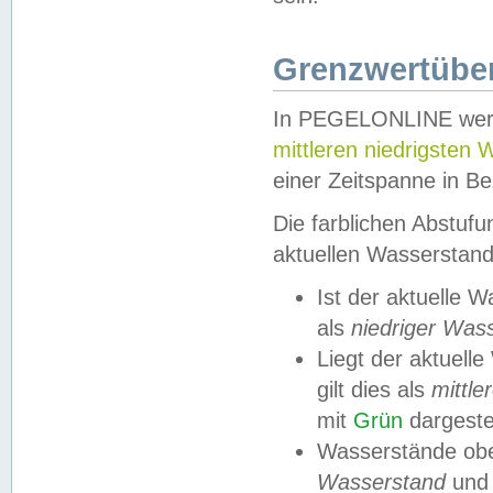
Grenzwertüber
In PEGELONLINE werde
mittleren niedrigsten
einer Zeitspanne in Be
Die farblichen Abstuf
aktuellen Wasserstand
Ist der aktuelle 
als
niedriger Was
Liegt der aktue
gilt dies als
mittle
mit
Grün
dargestel
Wasserstände obe
Wasserstand
und