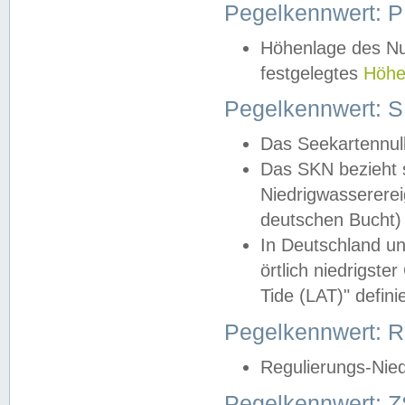
Pegelkennwert: 
Höhenlage des Nul
festgelegtes
Höhe
Pegelkennwert: 
Das Seekartennull
Das SKN bezieht s
Niedrigwassererei
deutschen Bucht) 
In Deutschland un
örtlich niedrigst
Tide (LAT)" definie
Pegelkennwert:
Regulierungs-Nie
Pegelkennwert: Z