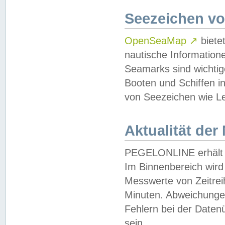
Seezeichen v
OpenSeaMap
↗
biete
nautische Information
Seamarks sind wichtig
Booten und Schiffen i
von Seezeichen wie Le
Aktualität der
PEGELONLINE erhält u
Im Binnenbereich wird 
Messwerte von Zeitreih
Minuten. Abweichungen
Fehlern bei der Daten
sein.