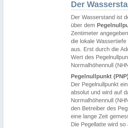
Der Wasserst
Der Wasserstand ist d
über dem
Pegelnullp
Zentimeter angegeben
die lokale Wassertie
aus. Erst durch die A
Wert des Pegelnullpun
Normalhöhennull (NHN
Pegelnullpunkt (PNP)
Der Pegelnullpunkt ei
absolut und wird auf
Normalhöhennull (NHN
den Betreiber des Pege
eine lange Zeit geme
Die Pegellatte wird s