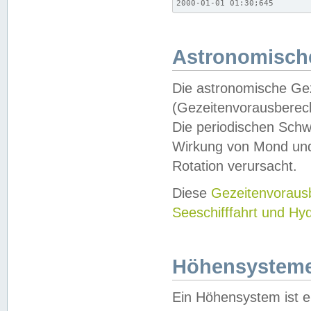
2000-01-01 01:30;645
Astronomische
Die astronomische Gez
(Gezeitenvorausberec
Die periodischen Schw
Wirkung von Mond und
Rotation verursacht.
Diese
Gezeitenvorau
Seeschifffahrt und Hy
Höhensystem
Ein Höhensystem ist e