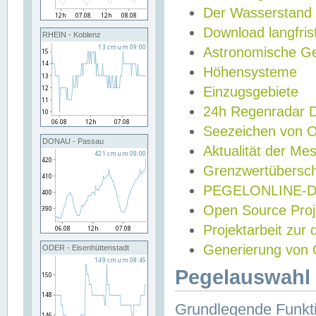
Der Wasserstand
Download langfris
RHEIN - Koblenz
Astronomische Gez
Höhensysteme
Einzugsgebiete
24h Regenradar
Seezeichen von 
DONAU - Passau
Aktualität der Me
Grenzwertübersch
PEGELONLINE-Di
Open Source Projek
Projektarbeit zur
Generierung von 
ODER - Eisenhüttenstadt
Pegelauswahl 
Grundlegende Funkti