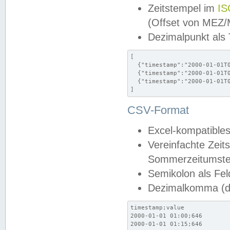
Zeitstempel im
IS
(Offset von MEZ
Dezimalpunkt als
[

  {"timestamp":"2000-01-01T0
  {"timestamp":"2000-01-01T0
  {"timestamp":"2000-01-01T0
]
CSV-Format
Excel-kompatibles
Vereinfachte Zeit
Sommerzeitumstel
Semikolon als Fel
Dezimalkomma (de
timestamp;value

2000-01-01 01:00;646

2000-01-01 01:15;646
