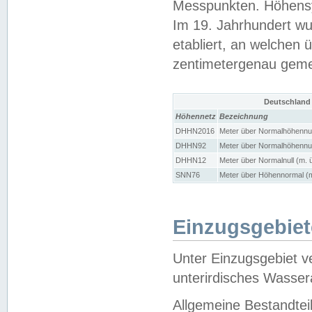
Messpunkten. Höhensy
Im 19. Jahrhundert wu
etabliert, an welchen 
zentimetergenau gem
Deutschland
Höhennetz
Bezeichnung
DHHN2016
Meter über Normalhöhennul
DHHN92
Meter über Normalhöhennul
DHHN12
Meter über Normalnull (m. 
SNN76
Meter über Höhennormal (m
Einzugsgebiet
Unter Einzugsgebiet v
unterirdisches Wasser
Allgemeine Bestandtei