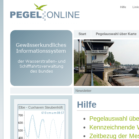
Hilfe
Link
Start
Pegelauswahl über Karte
Newsletter
Hilfe
Elbe - Cuxhaven Steubenhöft
Pegelauswahl übe
Kennzeichnende 
Zeitbezug der Me