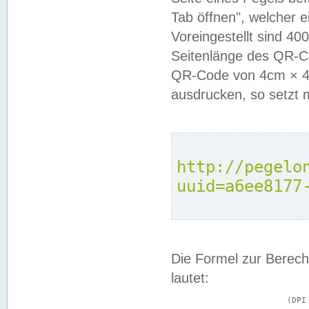
Tab öffnen", welcher 
Voreingestellt sind 4
Seitenlänge des QR-C
QR-Code von 4cm × 4c
ausdrucken, so setzt 
http://pegelo
uuid=a6ee8177
Die Formel zur Berech
lautet:
			(DPI × Druckkantenlänge in cm) ÷ 2,54 = Kantenlänge in Pixel
