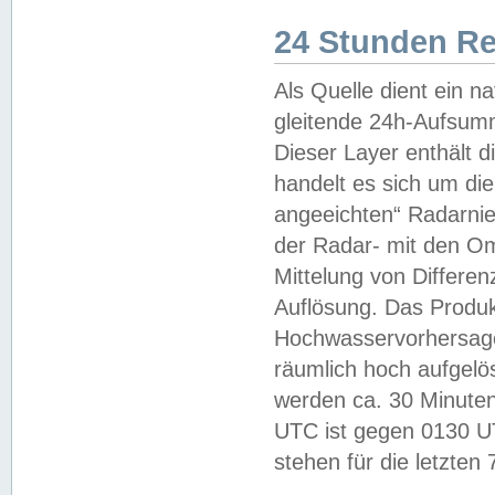
24 Stunden R
Als Quelle dient ein n
gleitende 24h-Aufsum
Dieser Layer enthält
handelt es sich um di
angeeichten“ Radarnie
der Radar- mit den O
Mittelung von Differe
Auflösung. Das Produk
Hochwasservorhersagez
räumlich hoch aufgelö
werden ca. 30 Minuten
UTC ist gegen 0130 UTC
stehen für die letzten