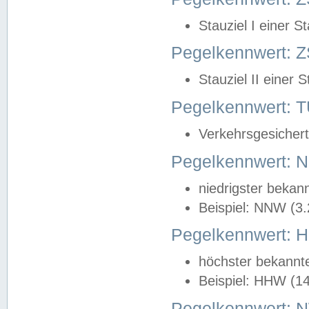
Stauziel I einer S
Pegelkennwert: Z
Stauziel II einer 
Pegelkennwert:
Verkehrsgesichert
Pegelkennwert:
niedrigster bekan
Beispiel: NNW (3
Pegelkennwert:
höchster bekannt
Beispiel: HHW (1
Pegelkennwert: 