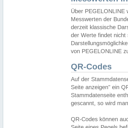
Über PEGELONLINE wer
Messwerten der Bundes
derzeit klassische Da
der Werte findet nicht 
Darstellungsmöglichkei
von PEGELONLINE zu 
QR-Codes
Auf der Stammdatensei
Seite anzeigen" ein Q
Stammdatenseite enthä
gescannt, so wird man
QR-Codes können auc
Seite eines Pegels be