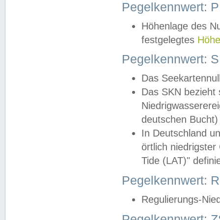
Pegelkennwert: 
Höhenlage des Nul
festgelegtes
Höhe
Pegelkennwert: 
Das Seekartennull
Das SKN bezieht s
Niedrigwassererei
deutschen Bucht) 
In Deutschland un
örtlich niedrigst
Tide (LAT)" definie
Pegelkennwert:
Regulierungs-Nie
Pegelkennwert: Z