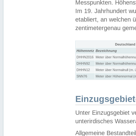
Messpunkten. Höhensy
Im 19. Jahrhundert wu
etabliert, an welchen 
zentimetergenau gem
Deutschland
Höhennetz
Bezeichnung
DHHN2016
Meter über Normalhöhennul
DHHN92
Meter über Normalhöhennul
DHHN12
Meter über Normalnull (m. 
SNN76
Meter über Höhennormal (m
Einzugsgebiet
Unter Einzugsgebiet v
unterirdisches Wasser
Allgemeine Bestandtei