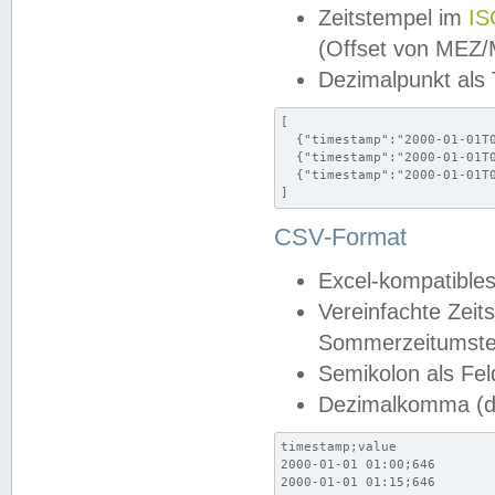
Zeitstempel im
IS
(Offset von MEZ
Dezimalpunkt als
[

  {"timestamp":"2000-01-01T0
  {"timestamp":"2000-01-01T0
  {"timestamp":"2000-01-01T0
]
CSV-Format
Excel-kompatibles
Vereinfachte Zeit
Sommerzeitumstel
Semikolon als Fel
Dezimalkomma (de
timestamp;value

2000-01-01 01:00;646

2000-01-01 01:15;646
