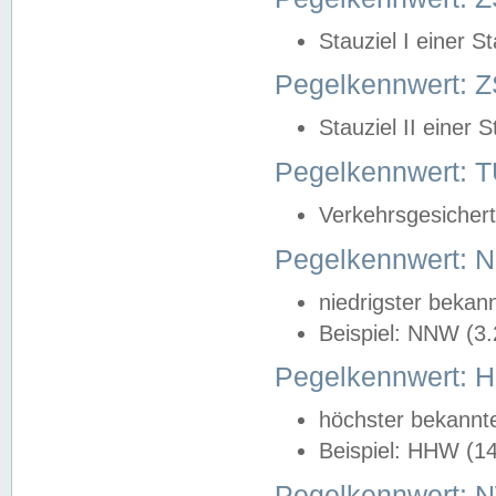
Stauziel I einer S
Pegelkennwert: Z
Stauziel II einer 
Pegelkennwert:
Verkehrsgesichert
Pegelkennwert:
niedrigster bekan
Beispiel: NNW (3
Pegelkennwert:
höchster bekannt
Beispiel: HHW (1
Pegelkennwert: 