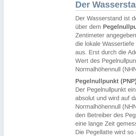
Der Wasserst
Der Wasserstand ist d
über dem
Pegelnullp
Zentimeter angegeben
die lokale Wassertie
aus. Erst durch die A
Wert des Pegelnullpun
Normalhöhennull (NHN
Pegelnullpunkt (PNP)
Der Pegelnullpunkt ei
absolut und wird auf
Normalhöhennull (NHN
den Betreiber des Pege
eine lange Zeit geme
Die Pegellatte wird s