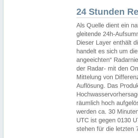
24 Stunden R
Als Quelle dient ein n
gleitende 24h-Aufsum
Dieser Layer enthält
handelt es sich um di
angeeichten“ Radarnie
der Radar- mit den O
Mittelung von Differe
Auflösung. Das Produk
Hochwasservorhersagez
räumlich hoch aufgelö
werden ca. 30 Minuten
UTC ist gegen 0130 UTC
stehen für die letzten