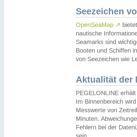
Seezeichen v
OpenSeaMap
↗
biete
nautische Information
Seamarks sind wichtig
Booten und Schiffen i
von Seezeichen wie Le
Aktualität der
PEGELONLINE erhält u
Im Binnenbereich wird 
Messwerte von Zeitreih
Minuten. Abweichungen
Fehlern bei der Daten
sein.