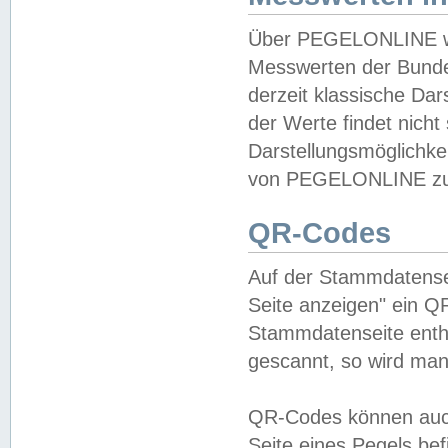
Über PEGELONLINE wer
Messwerten der Bundes
derzeit klassische Da
der Werte findet nicht 
Darstellungsmöglichkei
von PEGELONLINE zu 
QR-Codes
Auf der Stammdatensei
Seite anzeigen" ein Q
Stammdatenseite enthä
gescannt, so wird man
QR-Codes können auc
Seite eines Pegels be