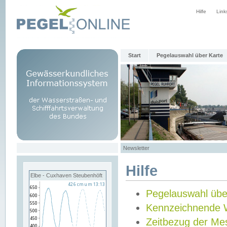
Hilfe
Link
Start
Pegelauswahl über Karte
Newsletter
Hilfe
Elbe - Cuxhaven Steubenhöft
Pegelauswahl übe
Kennzeichnende 
Zeitbezug der Me