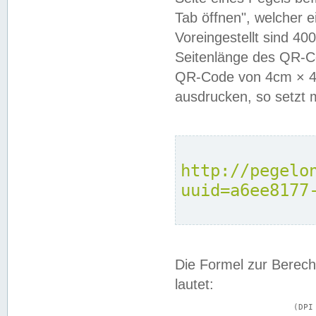
Tab öffnen", welcher 
Voreingestellt sind 4
Seitenlänge des QR-C
QR-Code von 4cm × 4c
ausdrucken, so setzt 
http://pegelo
uuid=a6ee8177
Die Formel zur Berech
lautet:
			(DPI × Druckkantenlänge in cm) ÷ 2,54 = Kantenlänge in Pixel
