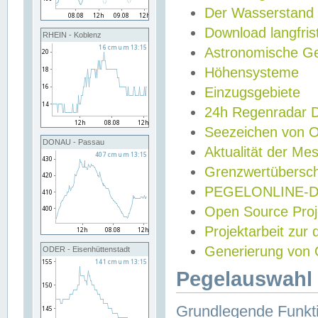
Der Wasserstand
Download langfris
RHEIN - Koblenz
Astronomische Gez
Höhensysteme
Einzugsgebiete
24h Regenradar
Seezeichen von 
DONAU - Passau
Aktualität der Me
Grenzwertübersch
PEGELONLINE-Di
Open Source Projek
Projektarbeit zur
Generierung von 
ODER - Eisenhüttenstadt
Pegelauswahl 
Grundlegende Funkti