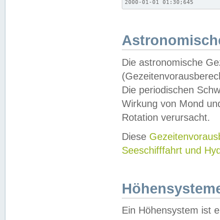
2000-01-01 01:30;645
Astronomische
Die astronomische Gez
(Gezeitenvorausberec
Die periodischen Schw
Wirkung von Mond und
Rotation verursacht.
Diese
Gezeitenvorau
Seeschifffahrt und Hy
Höhensystem
Ein Höhensystem ist e