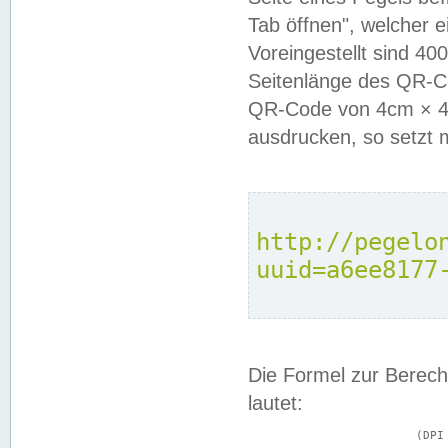
Tab öffnen", welcher 
Voreingestellt sind 4
Seitenlänge des QR-C
QR-Code von 4cm × 4c
ausdrucken, so setzt 
http://pegelo
uuid=a6ee8177
Die Formel zur Berech
lautet:
			(DPI × Druckkantenlänge in cm) ÷ 2,54 = Kantenlänge in Pixel
