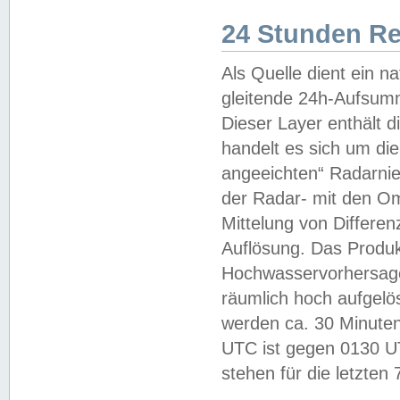
24 Stunden R
Als Quelle dient ein n
gleitende 24h-Aufsum
Dieser Layer enthält
handelt es sich um di
angeeichten“ Radarnie
der Radar- mit den O
Mittelung von Differe
Auflösung. Das Produk
Hochwasservorhersagez
räumlich hoch aufgelö
werden ca. 30 Minuten
UTC ist gegen 0130 UTC
stehen für die letzten