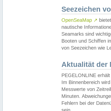
Seezeichen v
OpenSeaMap
↗
biete
nautische Information
Seamarks sind wichtig
Booten und Schiffen i
von Seezeichen wie Le
Aktualität der
PEGELONLINE erhält u
Im Binnenbereich wird 
Messwerte von Zeitreih
Minuten. Abweichungen
Fehlern bei der Daten
sein.