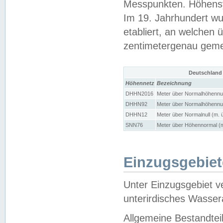
Messpunkten. Höhensy
Im 19. Jahrhundert wu
etabliert, an welchen 
zentimetergenau gem
Deutschland
Höhennetz
Bezeichnung
DHHN2016
Meter über Normalhöhennul
DHHN92
Meter über Normalhöhennul
DHHN12
Meter über Normalnull (m. 
SNN76
Meter über Höhennormal (m
Einzugsgebiet
Unter Einzugsgebiet v
unterirdisches Wasser
Allgemeine Bestandtei