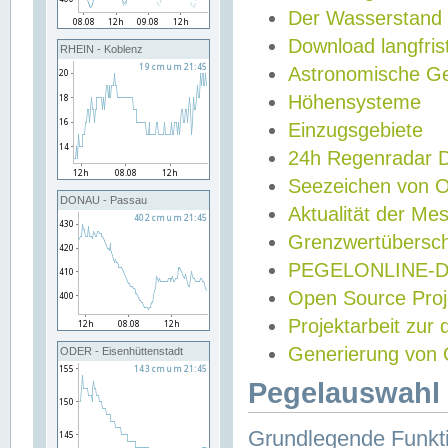
Der Wasserstand
Download langfris
RHEIN - Koblenz
Astronomische Gez
Höhensysteme
Einzugsgebiete
24h Regenradar
Seezeichen von 
DONAU - Passau
Aktualität der Me
Grenzwertübersch
PEGELONLINE-Di
Open Source Projek
Projektarbeit zur
Generierung von 
ODER - Eisenhüttenstadt
Pegelauswahl 
Grundlegende Funkti