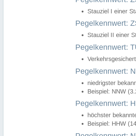
Stauziel I einer S
Pegelkennwert: Z
Stauziel II einer 
Pegelkennwert:
Verkehrsgesichert
Pegelkennwert:
niedrigster bekan
Beispiel: NNW (3
Pegelkennwert:
höchster bekannt
Beispiel: HHW (1
Pegelkennwert: 