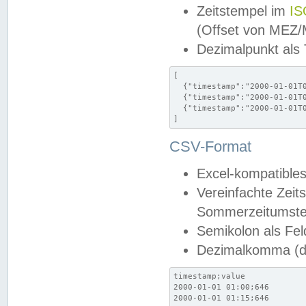
Zeitstempel im
IS
(Offset von MEZ
Dezimalpunkt als
[

  {"timestamp":"2000-01-01T0
  {"timestamp":"2000-01-01T0
  {"timestamp":"2000-01-01T0
]
CSV-Format
Excel-kompatibles
Vereinfachte Zeit
Sommerzeitumstel
Semikolon als Fel
Dezimalkomma (de
timestamp;value

2000-01-01 01:00;646

2000-01-01 01:15;646
