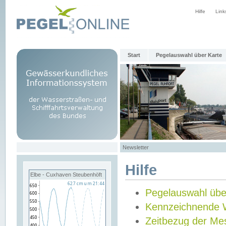
Hilfe
Link
Start
Pegelauswahl über Karte
Newsletter
Hilfe
Elbe - Cuxhaven Steubenhöft
Pegelauswahl übe
Kennzeichnende 
Zeitbezug der Me