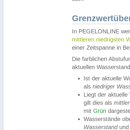
Grenzwertüber
In PEGELONLINE werde
mittleren niedrigsten
einer Zeitspanne in Be
Die farblichen Abstuf
aktuellen Wasserstand
Ist der aktuelle 
als
niedriger Was
Liegt der aktue
gilt dies als
mittle
mit
Grün
dargestel
Wasserstände obe
Wasserstand
und