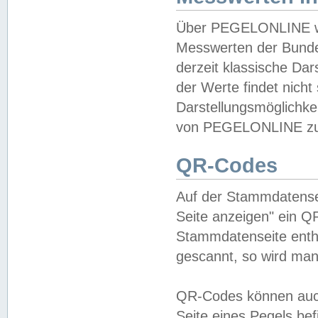
Über PEGELONLINE wer
Messwerten der Bundes
derzeit klassische Da
der Werte findet nicht 
Darstellungsmöglichkei
von PEGELONLINE zu 
QR-Codes
Auf der Stammdatensei
Seite anzeigen" ein Q
Stammdatenseite enthä
gescannt, so wird man
QR-Codes können auc
Seite eines Pegels be