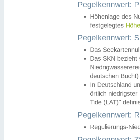
Pegelkennwert: 
Höhenlage des Nul
festgelegtes
Höhe
Pegelkennwert: 
Das Seekartennull
Das SKN bezieht s
Niedrigwassererei
deutschen Bucht) 
In Deutschland un
örtlich niedrigst
Tide (LAT)" definie
Pegelkennwert:
Regulierungs-Nie
Pegelkennwert: Z