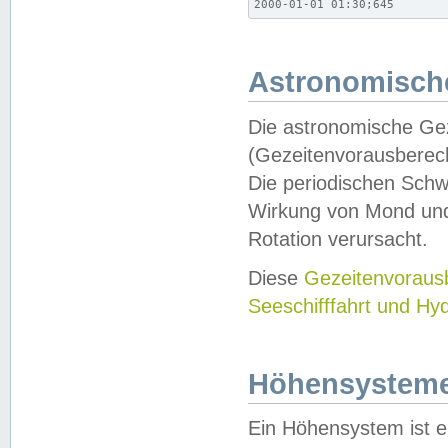
2000-01-01 01:30;645
Astronomische
Die astronomische Gez
(Gezeitenvorausberec
Die periodischen Schw
Wirkung von Mond und
Rotation verursacht.
Diese
Gezeitenvorau
Seeschifffahrt und Hy
Höhensystem
Ein Höhensystem ist e