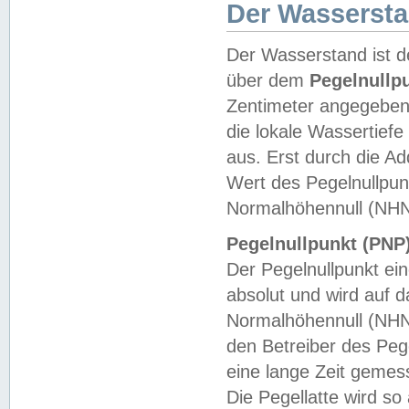
Der Wasserst
Der Wasserstand ist d
über dem
Pegelnullp
Zentimeter angegeben
die lokale Wassertie
aus. Erst durch die A
Wert des Pegelnullpun
Normalhöhennull (NHN
Pegelnullpunkt (PNP)
Der Pegelnullpunkt ei
absolut und wird auf
Normalhöhennull (NHN
den Betreiber des Pege
eine lange Zeit geme
Die Pegellatte wird s