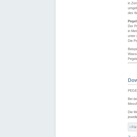
in Ze
umgeb
des W
Pegel
Der P
in Me
unter
Die Pe
Beisp
Wasse
Pegeln
Dow
PEGEL
Bei d
Messf
Die M
jeweil
ℹ️ F