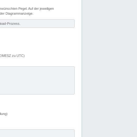
wünschten Pegel. Auf der jeweiligen
 der Diagrammanzeige.
load-Prozess.
MEZ/MESZ zu UTC)
lung)