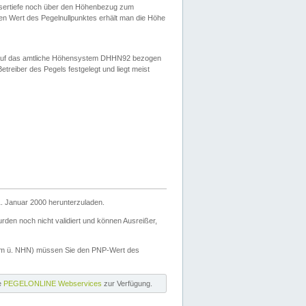
ssertiefe noch über den Höhenbezug zum
en Wert des Pegelnullpunktes erhält man die Höhe
d auf das amtliche Höhensystem DHHN92 bezogen
reiber des Pegels festgelegt und liegt meist
. Januar 2000 herunterzuladen.
den noch nicht validiert und können Ausreißer,
(m ü. NHN) müssen Sie den PNP-Wert des
ie
PEGELONLINE Webservices
zur Verfügung.