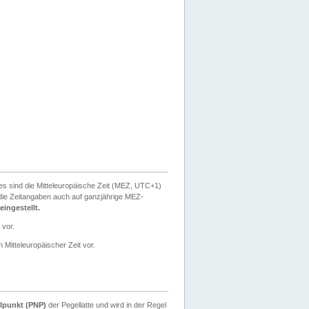
ies sind die Mitteleuropäische Zeit (MEZ, UTC+1)
ie Zeitangaben auch auf ganzjährige MEZ-
ingestellt.
 vor.
 Mitteleuropäischer Zeit vor.
lpunkt (PNP)
der Pegellatte und wird in der Regel