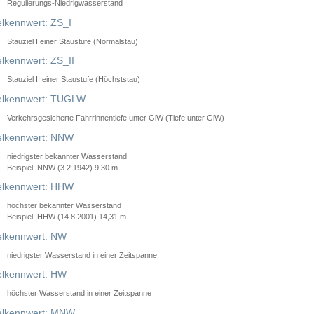
Regulierungs-Niedrigwasserstand
lkennwert: ZS_I
Stauziel I einer Staustufe (Normalstau)
lkennwert: ZS_II
Stauziel II einer Staustufe (Höchststau)
elkennwert: TUGLW
Verkehrsgesicherte Fahrrinnentiefe unter GlW (Tiefe unter GlW)
lkennwert: NNW
niedrigster bekannter Wasserstand
Beispiel: NNW (3.2.1942) 9,30 m
lkennwert: HHW
höchster bekannter Wasserstand
Beispiel: HHW (14.8.2001) 14,31 m
lkennwert: NW
niedrigster Wasserstand in einer Zeitspanne
lkennwert: HW
höchster Wasserstand in einer Zeitspanne
elkennwert: MNW