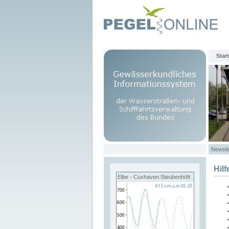
Start
Newsle
Hilf
Elbe - Cuxhaven Steubenhöft