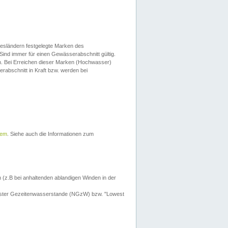
esländern festgelegte Marken des
Sind immer für einen Gewässerabschnitt gültig.
. Bei Erreichen dieser Marken (Hochwasser)
erabschnitt in Kraft bzw. werden bei
tem
. Siehe auch die Informationen zum
 (z.B bei anhaltenden ablandigen Winden in der
drigster Gezeitenwasserstande (NGzW) bzw. "Lowest