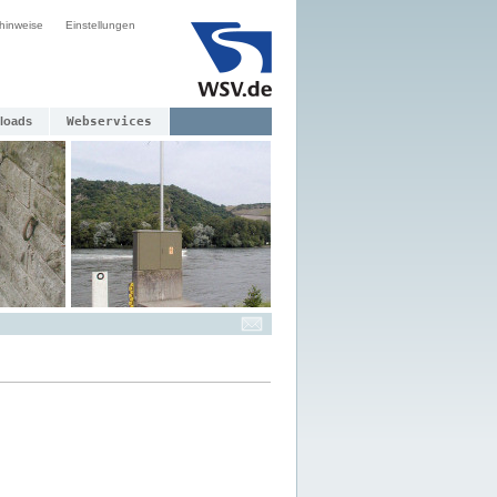
hinweise
Einstellungen
loads
Webservices