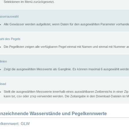
Selektionen im Menü zurückgesetzt.
sserauswahl
Alle Gewässer werden aufgelistet, wenn Daten für den ausgewählten Parameter vorhande
ahl des Pegels
Die Pegellisten zeigen alle verfügbaren Pegel einmal mit Namen und einmal mit Nummer a
inien
Zeigt die ausgewählten Messwerte als Ganglinie. Es können maximal 6 ausgewählt werde
load
Stellt die ausgewählten Messwerte innerhalb eines auswählbaren Zeitbereichs in einer Zi
kann txt, csv oder zrxp verwendet werden. Die Zeitangabe in den Download-Dateien ist 
nzeichnende Wasserstände und Pegelkennwerte
lkennwert: GLW