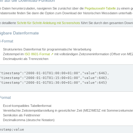
iff auf die Download-Funktion
e Daten herunterzuladen, navigieren Sie zunächst über die
Pegelauswahl-Tabelle
zu einem ge
datenseite finden Sie dann die Option zum Download der historischen Messdaten unterhalb
ne detaillierte
Schritt-für-Schritt-Anleitung mit Screenshots
führt Sie durch den gesamten Down
ügbare Datenformate
-Format
Strukturiertes Datenformat für programmatische Verarbeitung
Zeitstempel im
ISO 8601-Format
↗
mit vollständigen Zeitzoneninformation (Offset von 
Dezimalpunkt als Trennzeichen
"timestamp":"2000-01-01T01:00:00+01:00","value":646},

"timestamp":"2000-01-01T01:15:00+01:00","value":646},

"timestamp":"2000-01-01T01:30:00+01:00","value":645}

Format
Excel-kompatibles Tabellenformat
Vereinfachte Zeitstempeldarstellung in gesetzlicher Zeit (MEZ/MESZ mit Sommerzeitumstel
Semikolon als Feldtrenner
Dezimalkomma (deutsche Notation)
estamp;value
