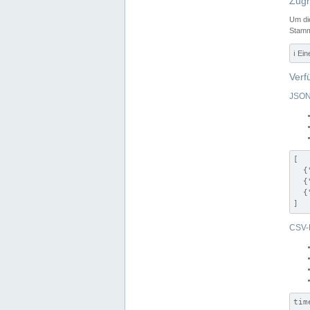
Zugr
Um di
Stamm
ℹ️ Ei
Verf
JSON
[

  {
  {
  {
]
CSV-
tim