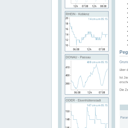
RHEIN - Koblenz
Peg
DONAU - Passau
Grund
über 
Ist Ja
ersche
Die Ze
ODER - Eisenhüttenstadt
Para