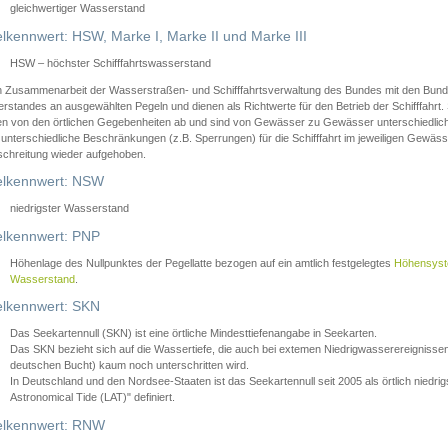
gleichwertiger Wasserstand
lkennwert: HSW, Marke I, Marke II und Marke III
HSW – höchster Schifffahrtswasserstand
in Zusammenarbeit der Wasserstraßen- und Schifffahrtsverwaltung des Bundes mit den Bund
standes an ausgewählten Pegeln und dienen als Richtwerte für den Betrieb der Schifffahrt. 
n von den örtlichen Gegebenheiten ab und sind von Gewässer zu Gewässer unterschiedlich
 unterschiedliche Beschränkungen (z.B. Sperrungen) für die Schifffahrt im jeweiligen Gewäss
schreitung wieder aufgehoben.
lkennwert: NSW
niedrigster Wasserstand
lkennwert: PNP
Höhenlage des Nullpunktes der Pegellatte bezogen auf ein amtlich festgelegtes
Höhensys
Wasserstand
.
lkennwert: SKN
Das Seekartennull (SKN) ist eine örtliche Mindesttiefenangabe in Seekarten.
Das SKN bezieht sich auf die Wassertiefe, die auch bei extemen Niedrigwasserereignissen
deutschen Bucht) kaum noch unterschritten wird.
In Deutschland und den Nordsee-Staaten ist das Seekartennull seit 2005 als örtlich nie
Astronomical Tide (LAT)" definiert.
lkennwert: RNW