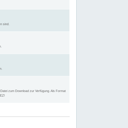
n sind.
n.
n.
p Datei zum Download zur Verfügung. Als Format
MEZ!