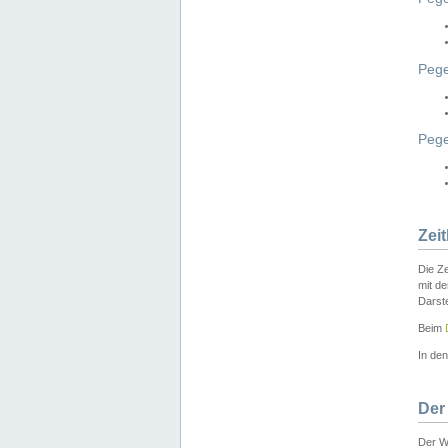
Pege
Peg
Zei
Die Ze
mit d
Darst
Beim
In de
Der
Der W