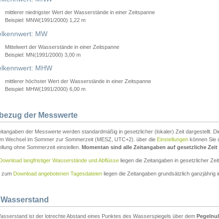
mittlerer niedrigster Wert der Wasserstände in einer Zeitspanne
Beispiel: MNW(1991/2000) 1,22 m
lkennwert: MW
Mittelwert der Wasserstände in einer Zeitspanne
Beispiel: MN(1991/2000) 3,00 m
elkennwert: MHW
mittlerer höchster Wert der Wasserstände in einer Zeitspanne
Beispiel: MHW(1991/2000) 6,00 m
tbezug der Messwerte
itangaben der Messwerte werden standardmäßig in gesetzlicher (lokaler) Zeit dargestellt. D
em Wechsel im Sommer zur Sommerzeit (MESZ, UTC+2). über die
Einstellungen
können Sie d
ellung ohne Sommerzeit einstellen.
Momentan sind alle Zeitangaben auf gesetzliche Zeit e
Download langfristiger Wasserstände und Abflüsse
liegen die Zeitangaben in gesetzlicher Zeit
n zum
Download angebotenen Tagesdateien
liegen die Zeitangaben grundsätzlich ganzjährig in
 Wasserstand
asserstand ist der lotrechte Abstand eines Punktes des Wasserspiegels über dem
Pegelnul