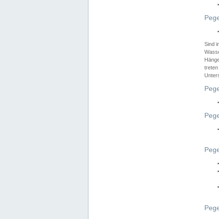
Pege
Sind 
Wasser
Hänge
treten
Unter
Pege
Pege
Pege
Pege