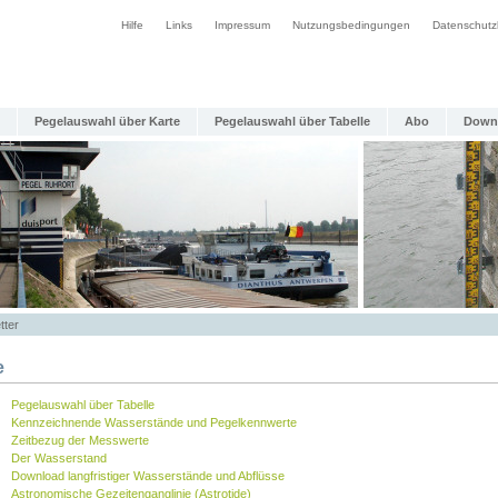
Hilfe
Links
Impressum
Nutzungsbedingungen
Datenschutz
Pegelauswahl über Karte
Pegelauswahl über Tabelle
Abo
Down
tter
e
Pegelauswahl über Tabelle
Kennzeichnende Wasserstände und Pegelkennwerte
Zeitbezug der Messwerte
Der Wasserstand
Download langfristiger Wasserstände und Abflüsse
Astronomische Gezeitenganglinie (Astrotide)