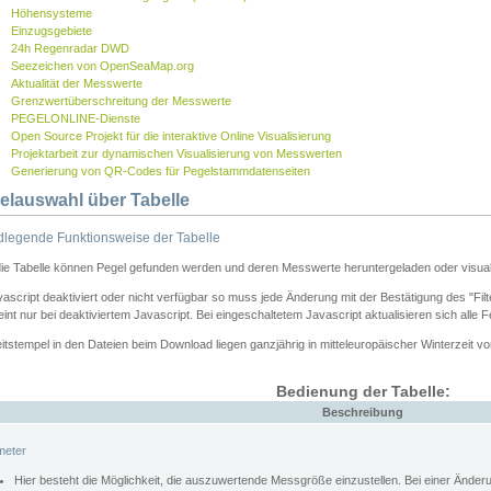
Höhensysteme
Einzugsgebiete
24h Regenradar DWD
Seezeichen von OpenSeaMap.org
Aktualität der Messwerte
Grenzwertüberschreitung der Messwerte
PEGELONLINE-Dienste
Open Source Projekt für die interaktive Online Visualisierung
Projektarbeit zur dynamischen Visualisierung von Messwerten
Generierung von QR-Codes für Pegelstammdatenseiten
elauswahl über Tabelle
legende Funktionsweise der Tabelle
die Tabelle können Pegel gefunden werden und deren Messwerte heruntergeladen oder visuali
vascript deaktiviert oder nicht verfügbar so muss jede Änderung mit der Bestätigung des "Filt
int nur bei deaktiviertem Javascript. Bei eingeschaltetem Javascript aktualisieren sich alle 
itstempel in den Dateien beim Download liegen ganzjährig in mitteleuropäischer Winterzeit vo
Bedienung der Tabelle:
Beschreibung
meter
Hier besteht die Möglichkeit, die auszuwertende Messgröße einzustellen. Bei einer Ände