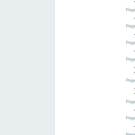
Pege
Pege
Peg
Pege
Pege
Pege
Pege
Peg