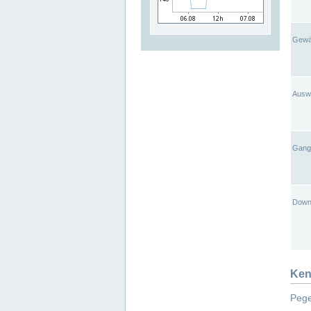
Gewä
Ausw
Gangl
Down
Ken
Pege