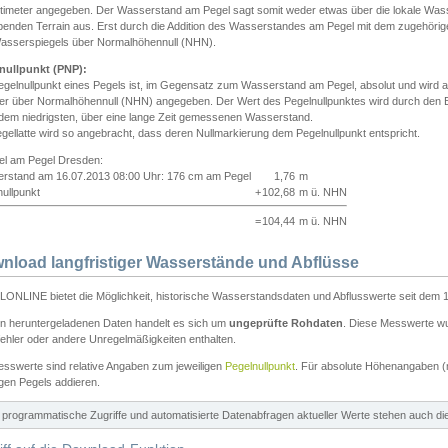
ntimeter angegeben. Der Wasserstand am Pegel sagt somit weder etwas über die lokale Wa
enden Terrain aus. Erst durch die Addition des Wasserstandes am Pegel mit dem zugehörig
asserspiegels über Normalhöhennull (NHN).
nullpunkt (PNP):
egelnullpunkt eines Pegels ist, im Gegensatz zum Wasserstand am Pegel, absolut und wir
ter über Normalhöhennull (NHN) angegeben. Der Wert des Pegelnullpunktes wird durch den Bet
 dem niedrigsten, über eine lange Zeit gemessenen Wasserstand.
gellatte wird so angebracht, dass deren Nullmarkierung dem Pegelnullpunkt entspricht.
iel am Pegel Dresden:
rstand am 16.07.2013 08:00 Uhr: 176 cm am Pegel
1,76
m
ullpunkt
+
102,68
m ü. NHN
=
104,44
m ü. NHN
nload langfristiger Wasserstände und Abflüsse
ONLINE bietet die Möglichkeit, historische Wasserstandsdaten und Abflusswerte seit dem 1
en heruntergeladenen Daten handelt es sich um
ungeprüfte Rohdaten
. Diese Messwerte wur
ehler oder andere Unregelmäßigkeiten enthalten.
esswerte sind relative Angaben zum jeweiligen
Pegelnullpunkt
. Für absolute Höhenangaben 
igen Pegels addieren.
ür programmatische Zugriffe und automatisierte Datenabfragen aktueller Werte stehen auch d