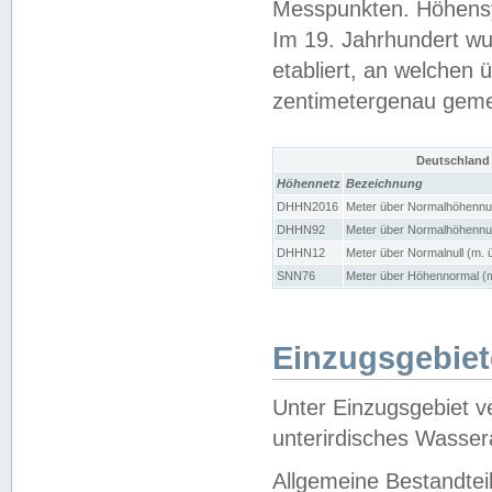
Messpunkten. Höhensy
Im 19. Jahrhundert wu
etabliert, an welchen 
zentimetergenau gem
Deutschland
Höhennetz
Bezeichnung
DHHN2016
Meter über Normalhöhennul
DHHN92
Meter über Normalhöhennul
DHHN12
Meter über Normalnull (m. 
SNN76
Meter über Höhennormal (m
Einzugsgebiet
Unter Einzugsgebiet v
unterirdisches Wasser
Allgemeine Bestandtei