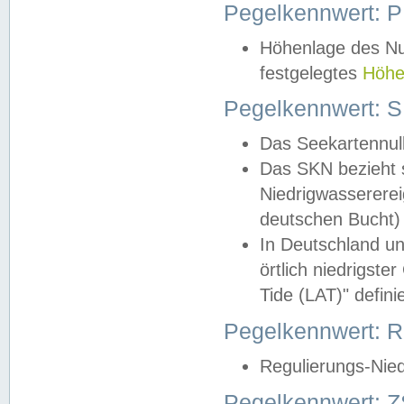
Pegelkennwert: 
Höhenlage des Nul
festgelegtes
Höhe
Pegelkennwert: 
Das Seekartennull
Das SKN bezieht s
Niedrigwassererei
deutschen Bucht) 
In Deutschland un
örtlich niedrigst
Tide (LAT)" definie
Pegelkennwert:
Regulierungs-Nie
Pegelkennwert: Z