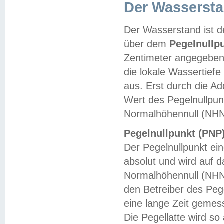
Der Wasserst
Der Wasserstand ist d
über dem
Pegelnullp
Zentimeter angegeben
die lokale Wassertie
aus. Erst durch die A
Wert des Pegelnullpun
Normalhöhennull (NHN
Pegelnullpunkt (PNP)
Der Pegelnullpunkt ei
absolut und wird auf
Normalhöhennull (NHN
den Betreiber des Pege
eine lange Zeit geme
Die Pegellatte wird s