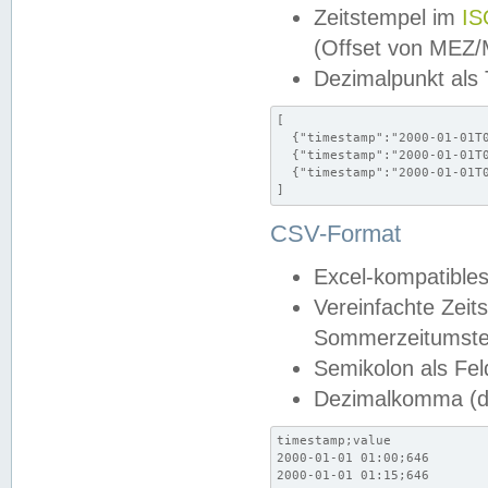
Zeitstempel im
IS
(Offset von MEZ
Dezimalpunkt als
[

  {"timestamp":"2000-01-01T0
  {"timestamp":"2000-01-01T0
  {"timestamp":"2000-01-01T0
]
CSV-Format
Excel-kompatibles
Vereinfachte Zeit
Sommerzeitumstel
Semikolon als Fel
Dezimalkomma (de
timestamp;value

2000-01-01 01:00;646

2000-01-01 01:15;646
