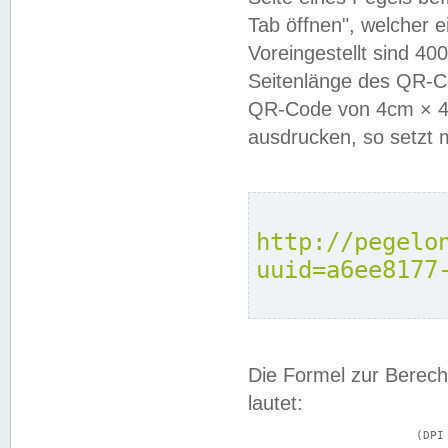
Tab öffnen", welcher 
Voreingestellt sind 4
Seitenlänge des QR-C
QR-Code von 4cm × 4c
ausdrucken, so setzt 
http://pegelo
uuid=a6ee8177
Die Formel zur Berech
lautet:
			(DPI × Druckkantenlänge in cm) ÷ 2,54 = Kantenlänge in Pixel
