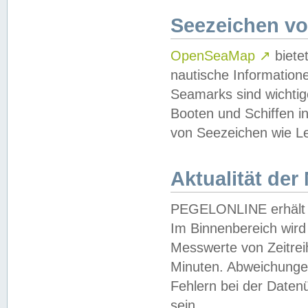
Seezeichen v
OpenSeaMap
↗
biete
nautische Information
Seamarks sind wichtig
Booten und Schiffen i
von Seezeichen wie Le
Aktualität der
PEGELONLINE erhält u
Im Binnenbereich wird 
Messwerte von Zeitreih
Minuten. Abweichungen
Fehlern bei der Daten
sein.