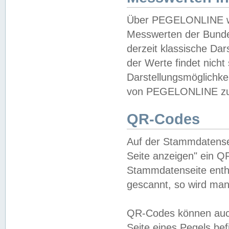
Über PEGELONLINE wer
Messwerten der Bundes
derzeit klassische Da
der Werte findet nicht 
Darstellungsmöglichkei
von PEGELONLINE zu 
QR-Codes
Auf der Stammdatensei
Seite anzeigen" ein Q
Stammdatenseite enthä
gescannt, so wird man
QR-Codes können auc
Seite eines Pegels be