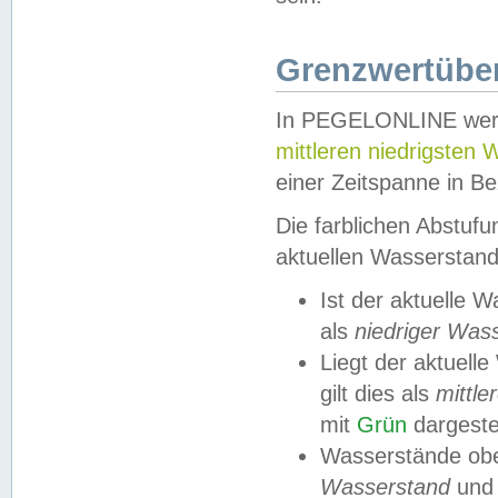
Grenzwertüber
In PEGELONLINE werde
mittleren niedrigsten
einer Zeitspanne in Be
Die farblichen Abstuf
aktuellen Wasserstand
Ist der aktuelle 
als
niedriger Was
Liegt der aktue
gilt dies als
mittle
mit
Grün
dargestel
Wasserstände obe
Wasserstand
und