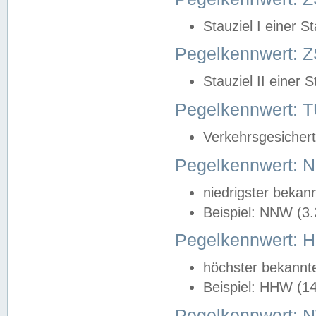
Stauziel I einer S
Pegelkennwert: Z
Stauziel II einer 
Pegelkennwert:
Verkehrsgesichert
Pegelkennwert:
niedrigster bekan
Beispiel: NNW (3
Pegelkennwert:
höchster bekannt
Beispiel: HHW (1
Pegelkennwert: 