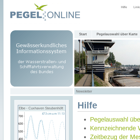
Hilfe
Link
Start
Pegelauswahl über Karte
Newsletter
Hilfe
Elbe - Cuxhaven Steubenhöft
Pegelauswahl übe
Kennzeichnende 
Zeitbezug der Me