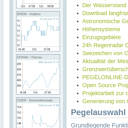
Der Wasserstand
Download langfris
RHEIN - Koblenz
Astronomische Gez
Höhensysteme
Einzugsgebiete
24h Regenradar
Seezeichen von 
DONAU - Passau
Aktualität der Me
Grenzwertübersch
PEGELONLINE-Di
Open Source Projek
Projektarbeit zur
Generierung von 
ODER - Eisenhüttenstadt
Pegelauswahl 
Grundlegende Funkti