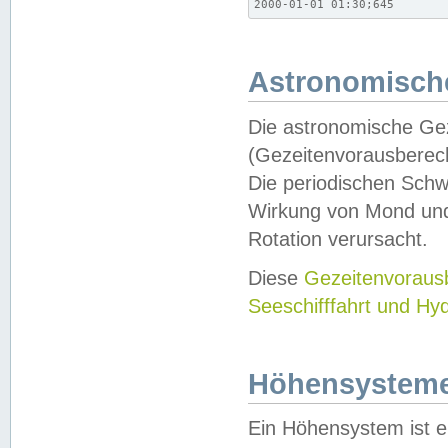
2000-01-01 01:30;645
Astronomische
Die astronomische Gez
(Gezeitenvorausberec
Die periodischen Schw
Wirkung von Mond und
Rotation verursacht.
Diese
Gezeitenvorau
Seeschifffahrt und Hy
Höhensystem
Ein Höhensystem ist e