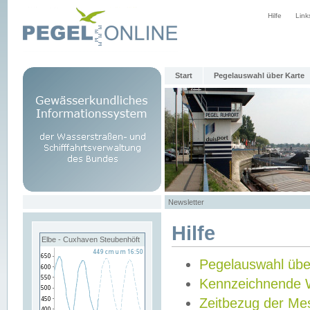
Hilfe
Link
Start
Pegelauswahl über Karte
Newsletter
Hilfe
Elbe - Cuxhaven Steubenhöft
Pegelauswahl übe
Kennzeichnende 
Zeitbezug der Me