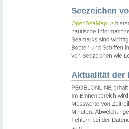
Seezeichen v
OpenSeaMap
↗
biete
nautische Information
Seamarks sind wichtig
Booten und Schiffen i
von Seezeichen wie Le
Aktualität der
PEGELONLINE erhält u
Im Binnenbereich wird 
Messwerte von Zeitreih
Minuten. Abweichungen
Fehlern bei der Daten
sein.