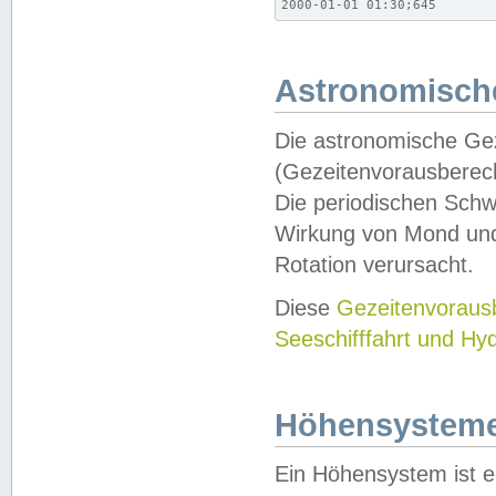
2000-01-01 01:30;645
Astronomische
Die astronomische Gez
(Gezeitenvorausberec
Die periodischen Schw
Wirkung von Mond und
Rotation verursacht.
Diese
Gezeitenvorau
Seeschifffahrt und Hy
Höhensystem
Ein Höhensystem ist e