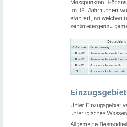
Messpunkten. Höhensy
Im 19. Jahrhundert wu
etabliert, an welchen 
zentimetergenau gem
Deutschland
Höhennetz
Bezeichnung
DHHN2016
Meter über Normalhöhennul
DHHN92
Meter über Normalhöhennul
DHHN12
Meter über Normalnull (m. 
SNN76
Meter über Höhennormal (m
Einzugsgebiet
Unter Einzugsgebiet v
unterirdisches Wasser
Allgemeine Bestandtei