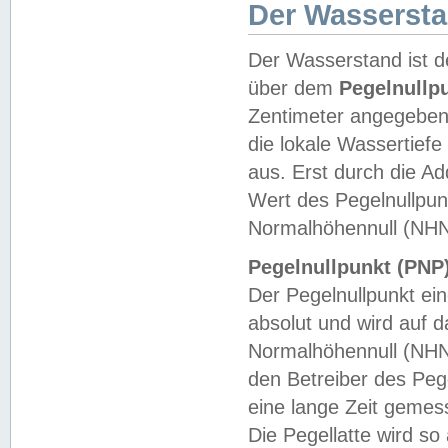
Der Wasserst
Der Wasserstand ist d
über dem
Pegelnullp
Zentimeter angegeben
die lokale Wassertie
aus. Erst durch die A
Wert des Pegelnullpun
Normalhöhennull (NHN
Pegelnullpunkt (PNP)
Der Pegelnullpunkt ei
absolut und wird auf
Normalhöhennull (NHN
den Betreiber des Pege
eine lange Zeit geme
Die Pegellatte wird s