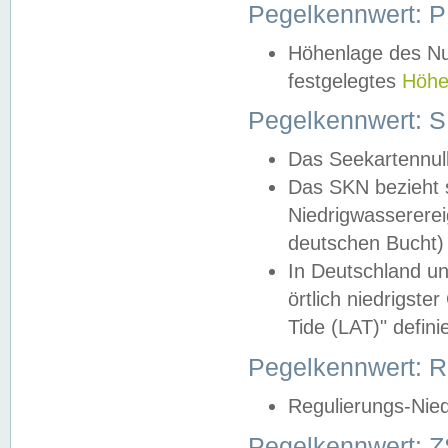
Pegelkennwert: 
Höhenlage des Nul
festgelegtes
Höhe
Pegelkennwert: 
Das Seekartennull
Das SKN bezieht s
Niedrigwassererei
deutschen Bucht) 
In Deutschland un
örtlich niedrigst
Tide (LAT)" definie
Pegelkennwert:
Regulierungs-Nie
Pegelkennwert: Z