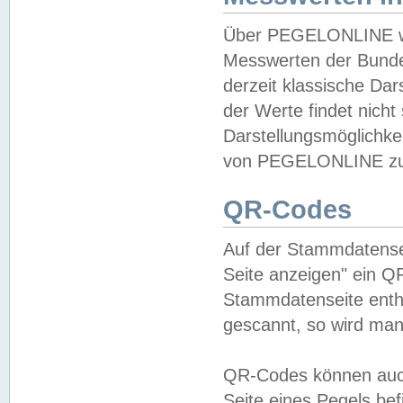
Über PEGELONLINE wer
Messwerten der Bundes
derzeit klassische Da
der Werte findet nicht 
Darstellungsmöglichkei
von PEGELONLINE zu 
QR-Codes
Auf der Stammdatensei
Seite anzeigen" ein Q
Stammdatenseite enthä
gescannt, so wird man
QR-Codes können auc
Seite eines Pegels be