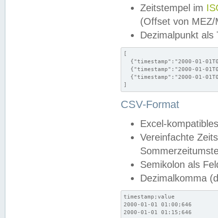
Zeitstempel im
IS
(Offset von MEZ
Dezimalpunkt als
[

  {"timestamp":"2000-01-01T0
  {"timestamp":"2000-01-01T0
  {"timestamp":"2000-01-01T0
]
CSV-Format
Excel-kompatibles
Vereinfachte Zeit
Sommerzeitumstel
Semikolon als Fel
Dezimalkomma (de
timestamp;value

2000-01-01 01:00;646

2000-01-01 01:15;646
