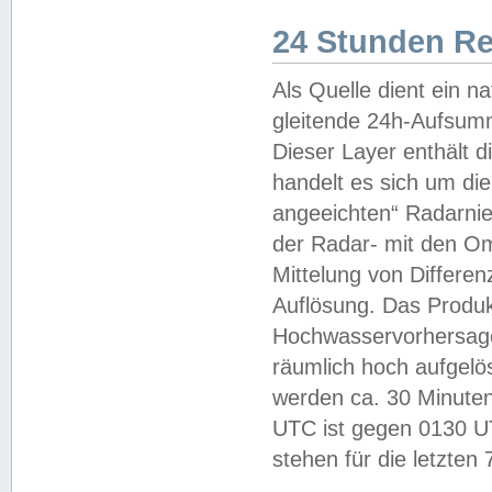
24 Stunden R
Als Quelle dient ein n
gleitende 24h-Aufsum
Dieser Layer enthält
handelt es sich um di
angeeichten“ Radarnie
der Radar- mit den O
Mittelung von Differe
Auflösung. Das Produk
Hochwasservorhersagez
räumlich hoch aufgelö
werden ca. 30 Minuten
UTC ist gegen 0130 UTC
stehen für die letzten