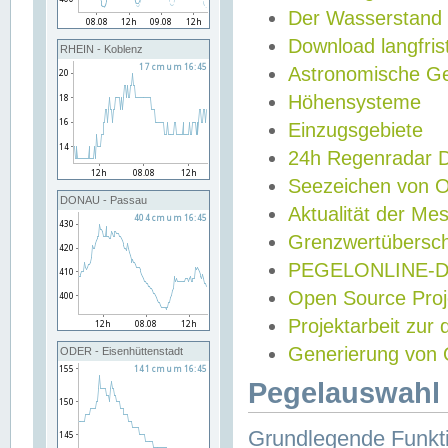
Der Wasserstand
Download langfris
RHEIN - Koblenz
Astronomische Gez
Höhensysteme
Einzugsgebiete
24h Regenradar
Seezeichen von 
DONAU - Passau
Aktualität der Me
Grenzwertübersch
PEGELONLINE-Di
Open Source Projek
Projektarbeit zur
Generierung von 
ODER - Eisenhüttenstadt
Pegelauswahl 
Grundlegende Funkti