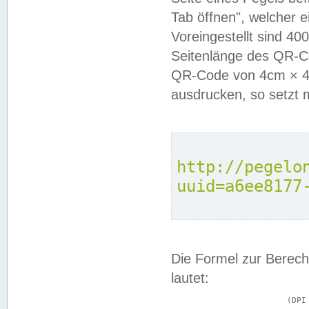
Tab öffnen", welcher 
Voreingestellt sind 4
Seitenlänge des QR-C
QR-Code von 4cm × 4c
ausdrucken, so setzt 
http://pegelo
uuid=a6ee8177
Die Formel zur Berech
lautet:
			(DPI × Druckkantenlänge in cm) ÷ 2,54 = Kantenlänge in Pixel
