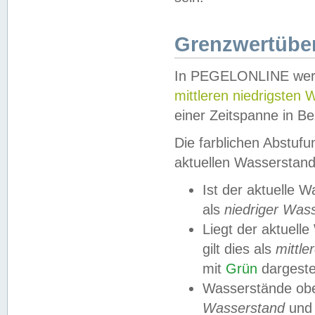
Grenzwertüber
In PEGELONLINE werde
mittleren niedrigsten
einer Zeitspanne in Be
Die farblichen Abstuf
aktuellen Wasserstand
Ist der aktuelle 
als
niedriger Was
Liegt der aktue
gilt dies als
mittle
mit
Grün
dargestel
Wasserstände obe
Wasserstand
und