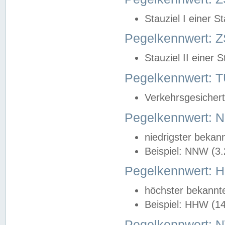
Stauziel I einer S
Pegelkennwert: Z
Stauziel II einer 
Pegelkennwert:
Verkehrsgesichert
Pegelkennwert:
niedrigster bekan
Beispiel: NNW (3
Pegelkennwert:
höchster bekannt
Beispiel: HHW (1
Pegelkennwert: 