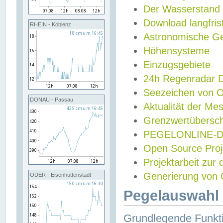
Der Wasserstand
Download langfris
RHEIN - Koblenz
Astronomische Gez
Höhensysteme
Einzugsgebiete
24h Regenradar
Seezeichen von 
DONAU - Passau
Aktualität der Me
Grenzwertübersch
PEGELONLINE-Di
Open Source Projek
Projektarbeit zur
Generierung von 
ODER - Eisenhüttenstadt
Pegelauswahl 
Grundlegende Funkti