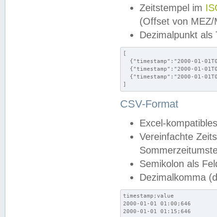
Zeitstempel im
IS
(Offset von MEZ
Dezimalpunkt als
[

  {"timestamp":"2000-01-01T0
  {"timestamp":"2000-01-01T0
  {"timestamp":"2000-01-01T0
]
CSV-Format
Excel-kompatibles
Vereinfachte Zeit
Sommerzeitumstel
Semikolon als Fel
Dezimalkomma (de
timestamp;value

2000-01-01 01:00;646

2000-01-01 01:15;646
