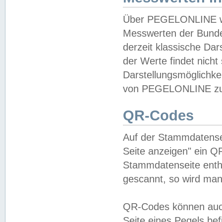
Über PEGELONLINE wer
Messwerten der Bundes
derzeit klassische Da
der Werte findet nicht 
Darstellungsmöglichkei
von PEGELONLINE zu 
QR-Codes
Auf der Stammdatensei
Seite anzeigen" ein Q
Stammdatenseite enthä
gescannt, so wird man
QR-Codes können auc
Seite eines Pegels be