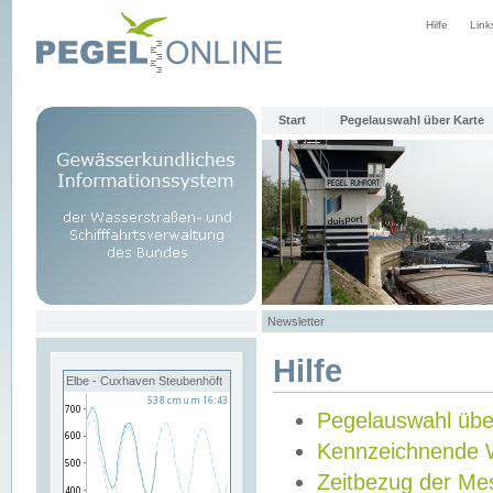
Hilfe
Link
Start
Pegelauswahl über Karte
Newsletter
Hilfe
Elbe - Cuxhaven Steubenhöft
Pegelauswahl übe
Kennzeichnende 
Zeitbezug der Me