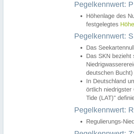
Pegelkennwert: 
Höhenlage des Nul
festgelegtes
Höhe
Pegelkennwert: 
Das Seekartennull
Das SKN bezieht s
Niedrigwassererei
deutschen Bucht) 
In Deutschland un
örtlich niedrigst
Tide (LAT)" definie
Pegelkennwert:
Regulierungs-Nie
Pegelkennwert: Z