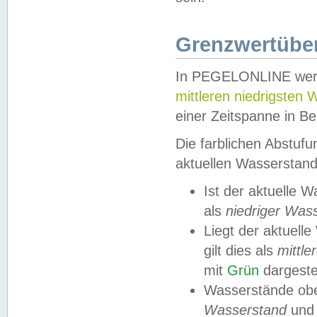
Grenzwertüber
In PEGELONLINE werde
mittleren niedrigsten
einer Zeitspanne in Be
Die farblichen Abstuf
aktuellen Wasserstand
Ist der aktuelle 
als
niedriger Was
Liegt der aktue
gilt dies als
mittle
mit
Grün
dargestel
Wasserstände obe
Wasserstand
und