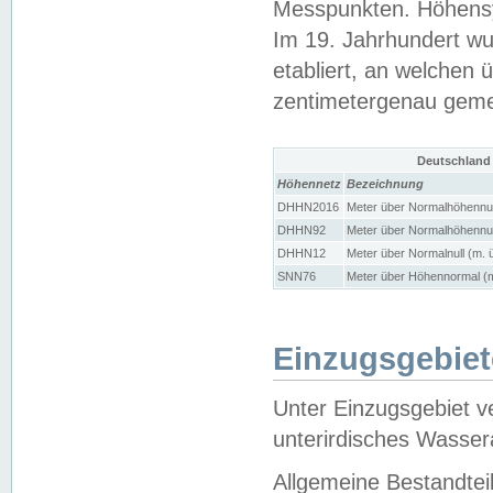
Messpunkten. Höhensy
Im 19. Jahrhundert wu
etabliert, an welchen 
zentimetergenau gem
Deutschland
Höhennetz
Bezeichnung
DHHN2016
Meter über Normalhöhennul
DHHN92
Meter über Normalhöhennul
DHHN12
Meter über Normalnull (m. 
SNN76
Meter über Höhennormal (m
Einzugsgebiet
Unter Einzugsgebiet v
unterirdisches Wasser
Allgemeine Bestandtei