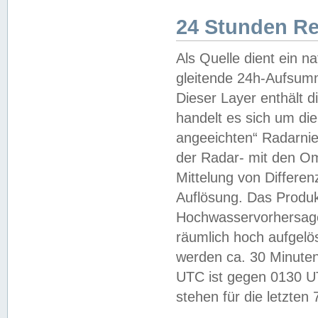
24 Stunden R
Als Quelle dient ein n
gleitende 24h-Aufsum
Dieser Layer enthält
handelt es sich um di
angeeichten“ Radarnie
der Radar- mit den O
Mittelung von Differe
Auflösung. Das Produk
Hochwasservorhersagez
räumlich hoch aufgelö
werden ca. 30 Minuten
UTC ist gegen 0130 UTC
stehen für die letzten