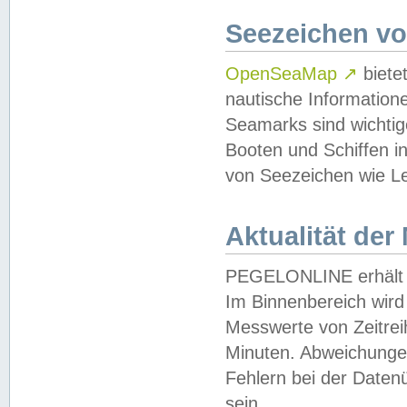
Seezeichen v
OpenSeaMap
↗
biete
nautische Information
Seamarks sind wichtig
Booten und Schiffen i
von Seezeichen wie Le
Aktualität der
PEGELONLINE erhält u
Im Binnenbereich wird 
Messwerte von Zeitreih
Minuten. Abweichungen
Fehlern bei der Daten
sein.