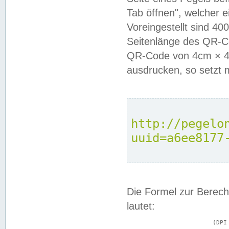
Tab öffnen", welcher 
Voreingestellt sind 4
Seitenlänge des QR-C
QR-Code von 4cm × 4c
ausdrucken, so setzt 
http://pegelo
uuid=a6ee8177
Die Formel zur Berech
lautet:
			(DPI × Druckkantenlänge in cm) ÷ 2,54 = Kantenlänge in Pixel
