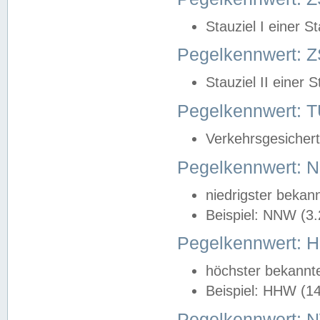
Stauziel I einer S
Pegelkennwert: Z
Stauziel II einer 
Pegelkennwert:
Verkehrsgesichert
Pegelkennwert:
niedrigster bekan
Beispiel: NNW (3
Pegelkennwert:
höchster bekannt
Beispiel: HHW (1
Pegelkennwert: 