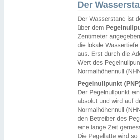
Der Wasserst
Der Wasserstand ist d
über dem
Pegelnullp
Zentimeter angegeben
die lokale Wassertie
aus. Erst durch die A
Wert des Pegelnullpun
Normalhöhennull (NHN
Pegelnullpunkt (PNP)
Der Pegelnullpunkt ei
absolut und wird auf
Normalhöhennull (NHN
den Betreiber des Pege
eine lange Zeit geme
Die Pegellatte wird s