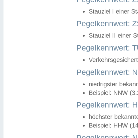
Stauziel I einer S
Pegelkennwert: Z
Stauziel II einer 
Pegelkennwert:
Verkehrsgesichert
Pegelkennwert:
niedrigster bekan
Beispiel: NNW (3
Pegelkennwert:
höchster bekannt
Beispiel: HHW (1
Pegelkennwert: 