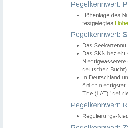
Pegelkennwert: 
Höhenlage des Nul
festgelegtes
Höhe
Pegelkennwert: 
Das Seekartennull
Das SKN bezieht s
Niedrigwassererei
deutschen Bucht) 
In Deutschland un
örtlich niedrigst
Tide (LAT)" definie
Pegelkennwert:
Regulierungs-Nie
Pegelkennwert: Z