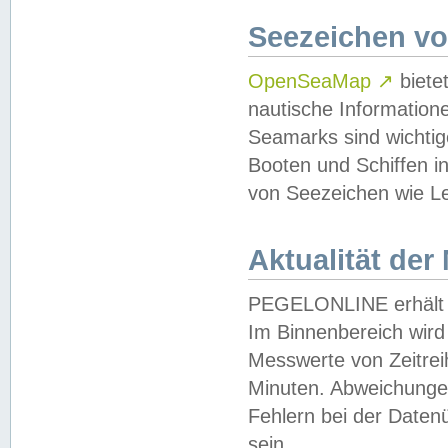
Seezeichen v
OpenSeaMap
↗
biete
nautische Information
Seamarks sind wichtig
Booten und Schiffen i
von Seezeichen wie Le
Aktualität der
PEGELONLINE erhält u
Im Binnenbereich wird 
Messwerte von Zeitreih
Minuten. Abweichungen
Fehlern bei der Daten
sein.