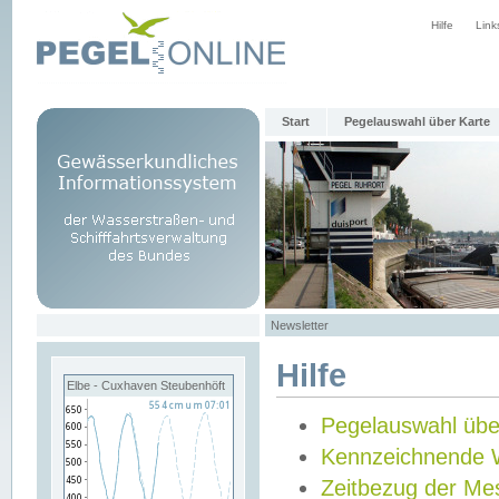
Hilfe
Link
Start
Pegelauswahl über Karte
Newsletter
Hilfe
Elbe - Cuxhaven Steubenhöft
Pegelauswahl übe
Kennzeichnende 
Zeitbezug der Me