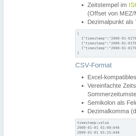
Zeitstempel im
IS
(Offset von MEZ
Dezimalpunkt als
[

  {"timestamp":"2000-01-01T0
  {"timestamp":"2000-01-01T0
  {"timestamp":"2000-01-01T0
]
CSV-Format
Excel-kompatibles
Vereinfachte Zeit
Sommerzeitumstel
Semikolon als Fel
Dezimalkomma (de
timestamp;value

2000-01-01 01:00;646

2000-01-01 01:15;646
