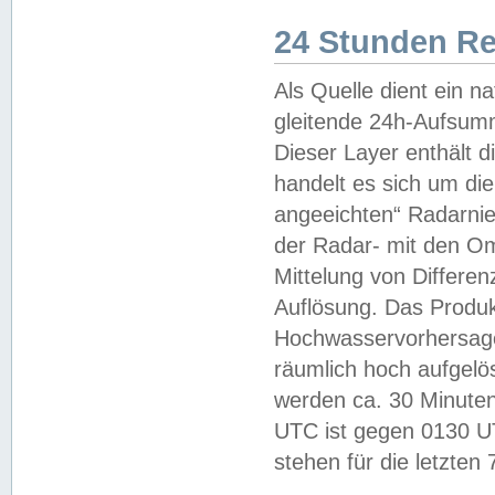
24 Stunden R
Als Quelle dient ein n
gleitende 24h-Aufsum
Dieser Layer enthält
handelt es sich um di
angeeichten“ Radarnie
der Radar- mit den O
Mittelung von Differe
Auflösung. Das Produk
Hochwasservorhersagez
räumlich hoch aufgelö
werden ca. 30 Minuten
UTC ist gegen 0130 UTC
stehen für die letzten