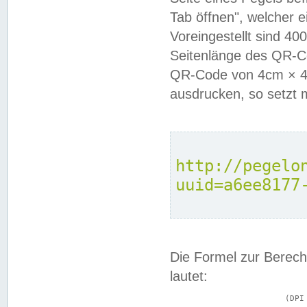
Tab öffnen", welcher 
Voreingestellt sind 4
Seitenlänge des QR-C
QR-Code von 4cm × 4c
ausdrucken, so setzt 
http://pegelo
uuid=a6ee8177
Die Formel zur Berech
lautet:
			(DPI × Druckkantenlänge in cm) ÷ 2,54 = Kantenlänge in Pixel
