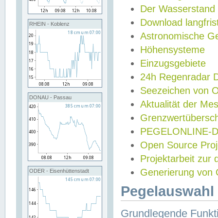
Der Wasserstand
Download langfris
RHEIN - Koblenz
Astronomische Gez
Höhensysteme
Einzugsgebiete
24h Regenradar
Seezeichen von 
DONAU - Passau
Aktualität der Me
Grenzwertübersch
PEGELONLINE-Di
Open Source Projek
Projektarbeit zur
Generierung von 
ODER - Eisenhüttenstadt
Pegelauswahl 
Grundlegende Funkti