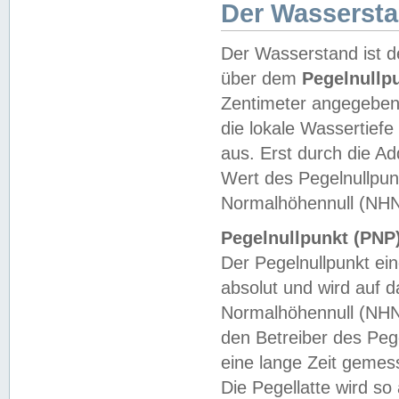
Der Wasserst
Der Wasserstand ist d
über dem
Pegelnullp
Zentimeter angegeben
die lokale Wassertie
aus. Erst durch die A
Wert des Pegelnullpun
Normalhöhennull (NHN
Pegelnullpunkt (PNP)
Der Pegelnullpunkt ei
absolut und wird auf
Normalhöhennull (NHN
den Betreiber des Pege
eine lange Zeit geme
Die Pegellatte wird s