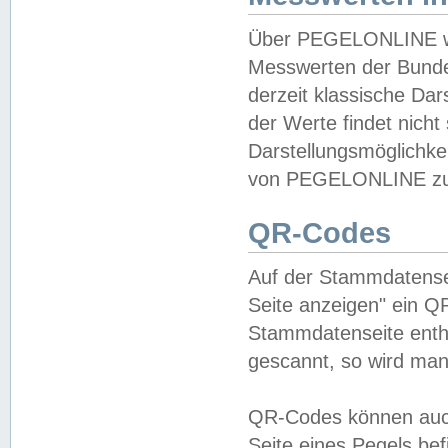
Über PEGELONLINE wer
Messwerten der Bundes
derzeit klassische Da
der Werte findet nicht 
Darstellungsmöglichkei
von PEGELONLINE zu 
QR-Codes
Auf der Stammdatensei
Seite anzeigen" ein Q
Stammdatenseite enthä
gescannt, so wird man
QR-Codes können auc
Seite eines Pegels be