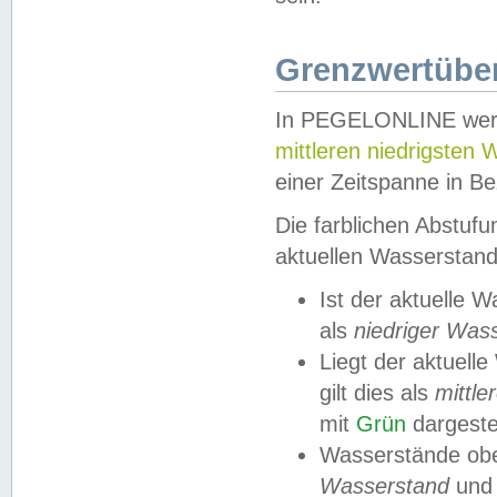
Grenzwertüber
In PEGELONLINE werde
mittleren niedrigsten
einer Zeitspanne in Be
Die farblichen Abstuf
aktuellen Wasserstand
Ist der aktuelle 
als
niedriger Was
Liegt der aktue
gilt dies als
mittle
mit
Grün
dargestel
Wasserstände obe
Wasserstand
und