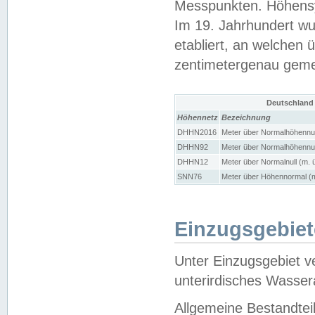
Messpunkten. Höhensy
Im 19. Jahrhundert wu
etabliert, an welchen 
zentimetergenau gem
Deutschland
Höhennetz
Bezeichnung
DHHN2016
Meter über Normalhöhennul
DHHN92
Meter über Normalhöhennul
DHHN12
Meter über Normalnull (m. 
SNN76
Meter über Höhennormal (m
Einzugsgebiet
Unter Einzugsgebiet v
unterirdisches Wasser
Allgemeine Bestandtei