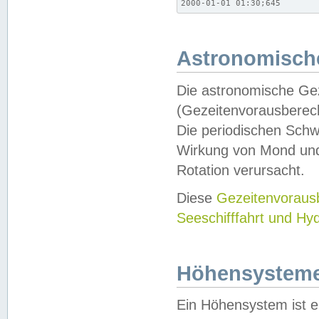
2000-01-01 01:30;645
Astronomische
Die astronomische Gez
(Gezeitenvorausberec
Die periodischen Schw
Wirkung von Mond und
Rotation verursacht.
Diese
Gezeitenvorau
Seeschifffahrt und Hy
Höhensystem
Ein Höhensystem ist e