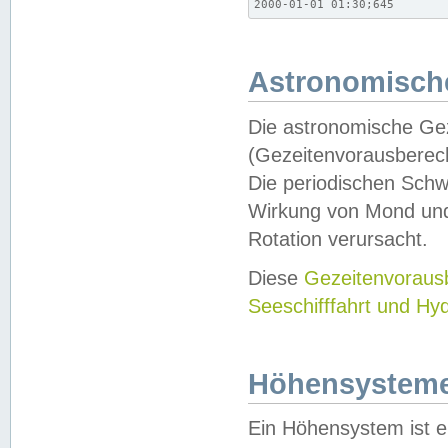
2000-01-01 01:30;645
Astronomische
Die astronomische Gez
(Gezeitenvorausberec
Die periodischen Schw
Wirkung von Mond und
Rotation verursacht.
Diese
Gezeitenvorau
Seeschifffahrt und Hy
Höhensystem
Ein Höhensystem ist e