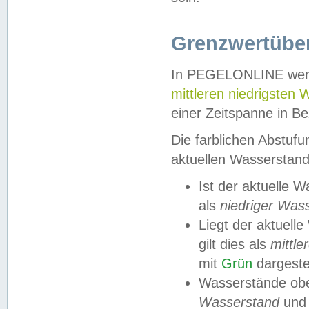
Grenzwertüber
In PEGELONLINE werde
mittleren niedrigsten
einer Zeitspanne in Be
Die farblichen Abstuf
aktuellen Wasserstand
Ist der aktuelle 
als
niedriger Was
Liegt der aktue
gilt dies als
mittle
mit
Grün
dargestel
Wasserstände obe
Wasserstand
und