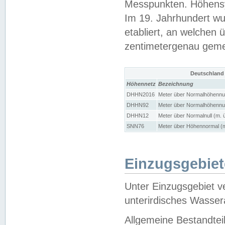
Messpunkten. Höhensy
Im 19. Jahrhundert wu
etabliert, an welchen 
zentimetergenau gem
Deutschland
Höhennetz
Bezeichnung
DHHN2016
Meter über Normalhöhennul
DHHN92
Meter über Normalhöhennul
DHHN12
Meter über Normalnull (m. 
SNN76
Meter über Höhennormal (m
Einzugsgebiet
Unter Einzugsgebiet v
unterirdisches Wasser
Allgemeine Bestandtei