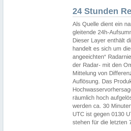
24 Stunden R
Als Quelle dient ein n
gleitende 24h-Aufsum
Dieser Layer enthält
handelt es sich um di
angeeichten“ Radarnie
der Radar- mit den O
Mittelung von Differe
Auflösung. Das Produk
Hochwasservorhersagez
räumlich hoch aufgelö
werden ca. 30 Minuten
UTC ist gegen 0130 UTC
stehen für die letzten