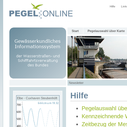
Hilfe
Link
Start
Pegelauswahl über Karte
Newsletter
Hilfe
Elbe - Cuxhaven Steubenhöft
Pegelauswahl übe
Kennzeichnende 
Zeitbezug der Me