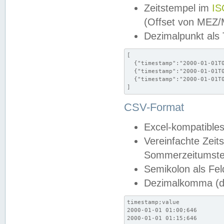
Zeitstempel im
IS
(Offset von MEZ
Dezimalpunkt als
[

  {"timestamp":"2000-01-01T0
  {"timestamp":"2000-01-01T0
  {"timestamp":"2000-01-01T0
]
CSV-Format
Excel-kompatibles
Vereinfachte Zeit
Sommerzeitumstel
Semikolon als Fel
Dezimalkomma (de
timestamp;value

2000-01-01 01:00;646

2000-01-01 01:15;646
