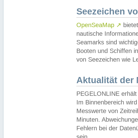
Seezeichen v
OpenSeaMap
↗
biete
nautische Information
Seamarks sind wichtig
Booten und Schiffen i
von Seezeichen wie Le
Aktualität der
PEGELONLINE erhält u
Im Binnenbereich wird 
Messwerte von Zeitreih
Minuten. Abweichungen
Fehlern bei der Daten
sein.