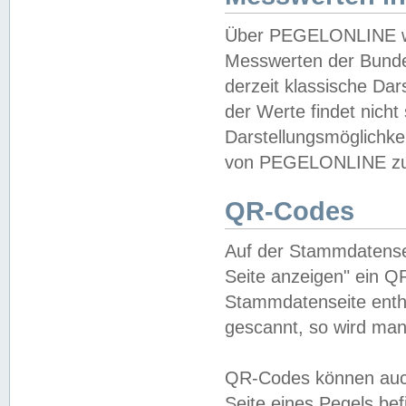
Über PEGELONLINE wer
Messwerten der Bundes
derzeit klassische Da
der Werte findet nicht 
Darstellungsmöglichkei
von PEGELONLINE zu 
QR-Codes
Auf der Stammdatensei
Seite anzeigen" ein Q
Stammdatenseite enthä
gescannt, so wird man
QR-Codes können auc
Seite eines Pegels be