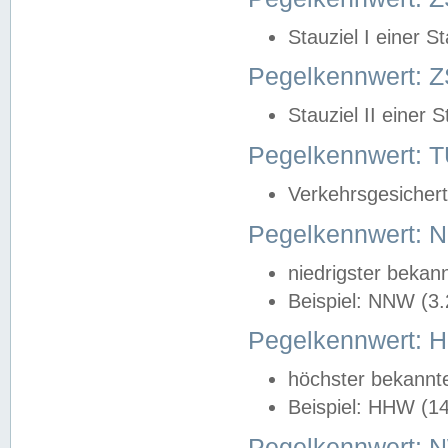
Stauziel I einer S
Pegelkennwert: Z
Stauziel II einer 
Pegelkennwert:
Verkehrsgesichert
Pegelkennwert:
niedrigster bekan
Beispiel: NNW (3
Pegelkennwert:
höchster bekannt
Beispiel: HHW (1
Pegelkennwert: 