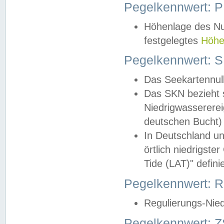
Pegelkennwert: 
Höhenlage des Nul
festgelegtes
Höhe
Pegelkennwert: 
Das Seekartennull
Das SKN bezieht s
Niedrigwassererei
deutschen Bucht) 
In Deutschland un
örtlich niedrigst
Tide (LAT)" definie
Pegelkennwert:
Regulierungs-Nie
Pegelkennwert: Z