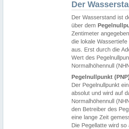
Der Wasserst
Der Wasserstand ist d
über dem
Pegelnullp
Zentimeter angegeben
die lokale Wassertie
aus. Erst durch die A
Wert des Pegelnullpun
Normalhöhennull (NHN
Pegelnullpunkt (PNP)
Der Pegelnullpunkt ei
absolut und wird auf
Normalhöhennull (NHN
den Betreiber des Pege
eine lange Zeit geme
Die Pegellatte wird s