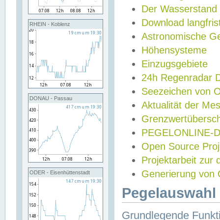
Der Wasserstand
Download langfris
RHEIN - Koblenz
Astronomische Gez
Höhensysteme
Einzugsgebiete
24h Regenradar
Seezeichen von 
DONAU - Passau
Aktualität der Me
Grenzwertübersch
PEGELONLINE-Di
Open Source Projek
Projektarbeit zur
Generierung von 
ODER - Eisenhüttenstadt
Pegelauswahl 
Grundlegende Funkti