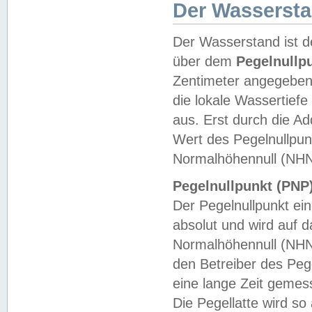
Der Wasserst
Der Wasserstand ist d
über dem
Pegelnullp
Zentimeter angegeben
die lokale Wassertie
aus. Erst durch die A
Wert des Pegelnullpun
Normalhöhennull (NHN
Pegelnullpunkt (PNP)
Der Pegelnullpunkt ei
absolut und wird auf
Normalhöhennull (NHN
den Betreiber des Pege
eine lange Zeit geme
Die Pegellatte wird s