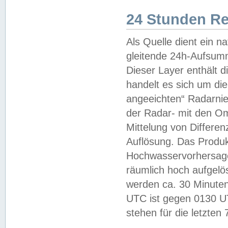
24 Stunden R
Als Quelle dient ein n
gleitende 24h-Aufsum
Dieser Layer enthält
handelt es sich um di
angeeichten“ Radarnie
der Radar- mit den O
Mittelung von Differe
Auflösung. Das Produk
Hochwasservorhersagez
räumlich hoch aufgelö
werden ca. 30 Minuten
UTC ist gegen 0130 UTC
stehen für die letzten