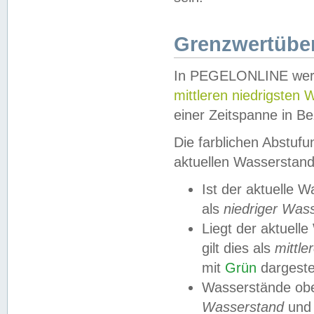
Grenzwertüber
In PEGELONLINE werde
mittleren niedrigsten
einer Zeitspanne in Be
Die farblichen Abstuf
aktuellen Wasserstand
Ist der aktuelle 
als
niedriger Was
Liegt der aktue
gilt dies als
mittle
mit
Grün
dargestel
Wasserstände obe
Wasserstand
und