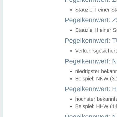
Stauziel I einer S
Pegelkennwert: Z
Stauziel II einer 
Pegelkennwert:
Verkehrsgesichert
Pegelkennwert:
niedrigster bekan
Beispiel: NNW (3
Pegelkennwert:
höchster bekannt
Beispiel: HHW (1
Pegelkennwert: 