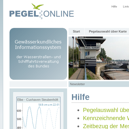
Hilfe
Link
Start
Pegelauswahl über Karte
Newsletter
Hilfe
Elbe - Cuxhaven Steubenhöft
Pegelauswahl übe
Kennzeichnende 
Zeitbezug der Me