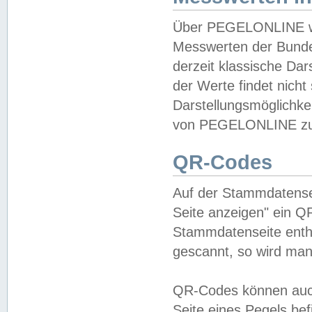
Über PEGELONLINE wer
Messwerten der Bundes
derzeit klassische Da
der Werte findet nicht 
Darstellungsmöglichkei
von PEGELONLINE zu 
QR-Codes
Auf der Stammdatensei
Seite anzeigen" ein Q
Stammdatenseite enthä
gescannt, so wird man
QR-Codes können auc
Seite eines Pegels be