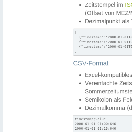
Zeitstempel im
IS
(Offset von MEZ
Dezimalpunkt als
[

  {"timestamp":"2000-01-01T0
  {"timestamp":"2000-01-01T0
  {"timestamp":"2000-01-01T0
]
CSV-Format
Excel-kompatibles
Vereinfachte Zeit
Sommerzeitumstel
Semikolon als Fel
Dezimalkomma (de
timestamp;value

2000-01-01 01:00;646

2000-01-01 01:15;646
