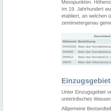
Messpunkten. Höhensy
Im 19. Jahrhundert wu
etabliert, an welchen 
zentimetergenau gem
Deutschland
Höhennetz
Bezeichnung
DHHN2016
Meter über Normalhöhennul
DHHN92
Meter über Normalhöhennul
DHHN12
Meter über Normalnull (m. 
SNN76
Meter über Höhennormal (m
Einzugsgebiet
Unter Einzugsgebiet v
unterirdisches Wasser
Allgemeine Bestandtei