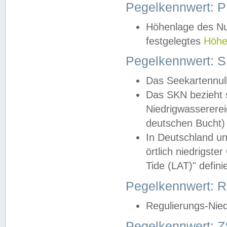
Pegelkennwert: 
Höhenlage des Nul
festgelegtes
Höhe
Pegelkennwert: 
Das Seekartennull
Das SKN bezieht s
Niedrigwassererei
deutschen Bucht) 
In Deutschland un
örtlich niedrigst
Tide (LAT)" definie
Pegelkennwert:
Regulierungs-Nie
Pegelkennwert: Z