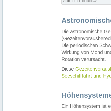
2000-01-01 01:30;645
Astronomische
Die astronomische Gez
(Gezeitenvorausberec
Die periodischen Schw
Wirkung von Mond und
Rotation verursacht.
Diese
Gezeitenvorau
Seeschifffahrt und Hy
Höhensystem
Ein Höhensystem ist e