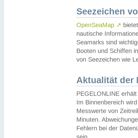
Seezeichen v
OpenSeaMap
↗
biete
nautische Information
Seamarks sind wichtig
Booten und Schiffen i
von Seezeichen wie Le
Aktualität der
PEGELONLINE erhält u
Im Binnenbereich wird 
Messwerte von Zeitreih
Minuten. Abweichungen
Fehlern bei der Daten
sein.