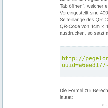
Tab öffnen", welcher 
Voreingestellt sind 4
Seitenlänge des QR-C
QR-Code von 4cm × 4c
ausdrucken, so setzt 
http://pegelo
uuid=a6ee8177
Die Formel zur Berech
lautet:
			(DPI × Druckkantenlänge in cm) ÷ 2,54 = Kantenlänge in Pixel
