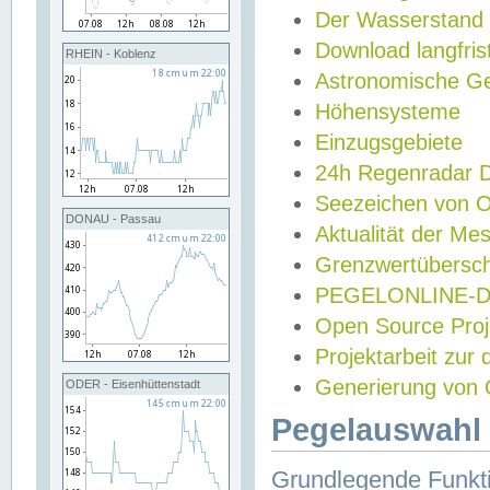
Der Wasserstand
Download langfris
RHEIN - Koblenz
Astronomische Gez
Höhensysteme
Einzugsgebiete
24h Regenradar
Seezeichen von 
DONAU - Passau
Aktualität der Me
Grenzwertübersch
PEGELONLINE-Di
Open Source Projek
Projektarbeit zur
Generierung von 
ODER - Eisenhüttenstadt
Pegelauswahl 
Grundlegende Funkti