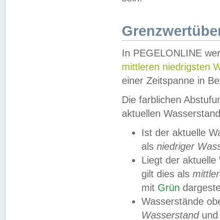
Grenzwertüber
In PEGELONLINE werde
mittleren niedrigsten
einer Zeitspanne in Be
Die farblichen Abstuf
aktuellen Wasserstand
Ist der aktuelle 
als
niedriger Was
Liegt der aktue
gilt dies als
mittle
mit
Grün
dargestel
Wasserstände obe
Wasserstand
und