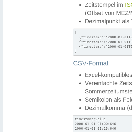
Zeitstempel im
IS
(Offset von MEZ
Dezimalpunkt als
[

  {"timestamp":"2000-01-01T0
  {"timestamp":"2000-01-01T0
  {"timestamp":"2000-01-01T0
]
CSV-Format
Excel-kompatibles
Vereinfachte Zeit
Sommerzeitumstel
Semikolon als Fel
Dezimalkomma (de
timestamp;value

2000-01-01 01:00;646

2000-01-01 01:15;646
