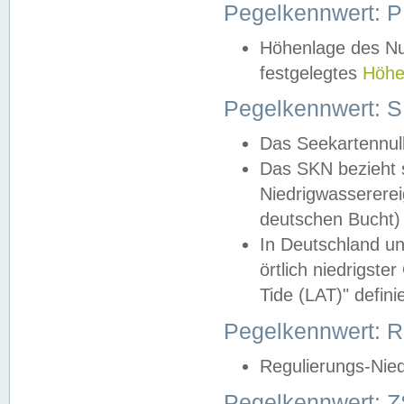
Pegelkennwert: 
Höhenlage des Nul
festgelegtes
Höhe
Pegelkennwert: 
Das Seekartennull
Das SKN bezieht s
Niedrigwassererei
deutschen Bucht) 
In Deutschland un
örtlich niedrigst
Tide (LAT)" definie
Pegelkennwert:
Regulierungs-Nie
Pegelkennwert: Z