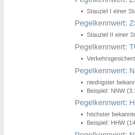
Stauziel I einer S
Pegelkennwert: Z
Stauziel II einer 
Pegelkennwert:
Verkehrsgesichert
Pegelkennwert:
niedrigster bekan
Beispiel: NNW (3
Pegelkennwert:
höchster bekannt
Beispiel: HHW (1
Pegelkennwert: 