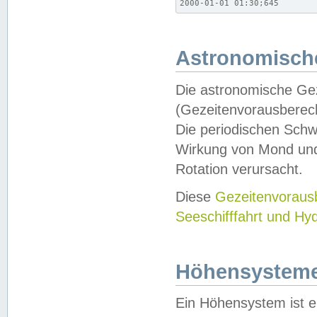
2000-01-01 01:30;645
Astronomische
Die astronomische Gez
(Gezeitenvorausberec
Die periodischen Schw
Wirkung von Mond und
Rotation verursacht.
Diese
Gezeitenvorau
Seeschifffahrt und Hy
Höhensystem
Ein Höhensystem ist e