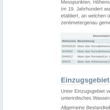
Messpunkten. Höhensy
Im 19. Jahrhundert wu
etabliert, an welchen 
zentimetergenau gem
Deutschland
Höhennetz
Bezeichnung
DHHN2016
Meter über Normalhöhennul
DHHN92
Meter über Normalhöhennul
DHHN12
Meter über Normalnull (m. 
SNN76
Meter über Höhennormal (m
Einzugsgebiet
Unter Einzugsgebiet v
unterirdisches Wasser
Allgemeine Bestandtei