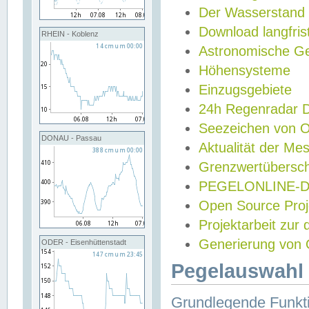
Der Wasserstand
Download langfris
RHEIN - Koblenz
Astronomische Gez
Höhensysteme
Einzugsgebiete
24h Regenradar
Seezeichen von 
DONAU - Passau
Aktualität der Me
Grenzwertübersch
PEGELONLINE-Di
Open Source Projek
Projektarbeit zur
Generierung von 
ODER - Eisenhüttenstadt
Pegelauswahl 
Grundlegende Funkti