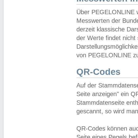
Über PEGELONLINE wer
Messwerten der Bundes
derzeit klassische Da
der Werte findet nicht 
Darstellungsmöglichkei
von PEGELONLINE zu 
QR-Codes
Auf der Stammdatensei
Seite anzeigen" ein Q
Stammdatenseite enthä
gescannt, so wird man
QR-Codes können auc
Seite eines Pegels be