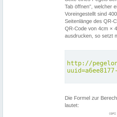
Tab öffnen", welcher 
Voreingestellt sind 4
Seitenlänge des QR-C
QR-Code von 4cm × 4c
ausdrucken, so setzt 
http://pegelo
uuid=a6ee8177
Die Formel zur Berech
lautet:
			(DPI × Druckkantenlänge in cm) ÷ 2,54 = Kantenlänge in Pixel
