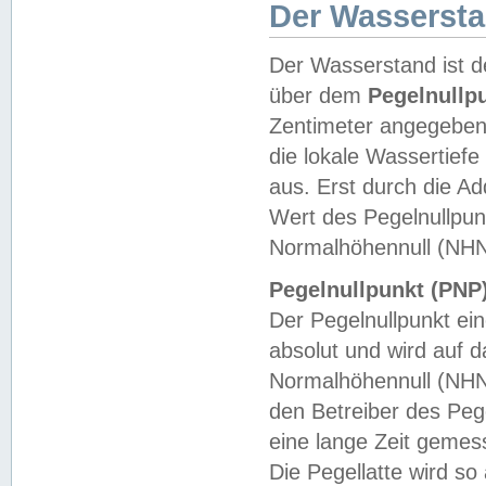
Der Wasserst
Der Wasserstand ist d
über dem
Pegelnullp
Zentimeter angegeben
die lokale Wassertie
aus. Erst durch die A
Wert des Pegelnullpun
Normalhöhennull (NHN
Pegelnullpunkt (PNP)
Der Pegelnullpunkt ei
absolut und wird auf
Normalhöhennull (NHN
den Betreiber des Pege
eine lange Zeit geme
Die Pegellatte wird s