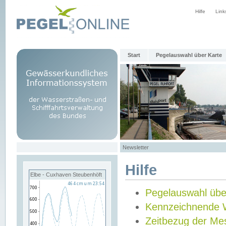
Hilfe
Link
Start
Pegelauswahl über Karte
Newsletter
Hilfe
Elbe - Cuxhaven Steubenhöft
Pegelauswahl übe
Kennzeichnende 
Zeitbezug der Me