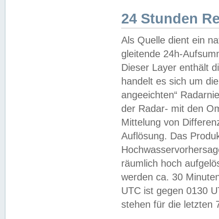
24 Stunden R
Als Quelle dient ein n
gleitende 24h-Aufsum
Dieser Layer enthält
handelt es sich um di
angeeichten“ Radarnie
der Radar- mit den O
Mittelung von Differe
Auflösung. Das Produk
Hochwasservorhersagez
räumlich hoch aufgelö
werden ca. 30 Minuten
UTC ist gegen 0130 UTC
stehen für die letzten