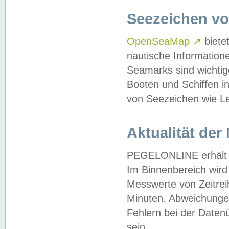
Seezeichen v
OpenSeaMap
↗
biete
nautische Information
Seamarks sind wichtig
Booten und Schiffen i
von Seezeichen wie Le
Aktualität der
PEGELONLINE erhält u
Im Binnenbereich wird 
Messwerte von Zeitreih
Minuten. Abweichungen
Fehlern bei der Daten
sein.