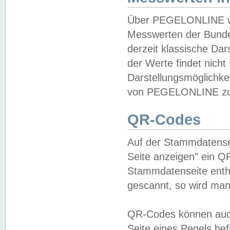
Über PEGELONLINE wer
Messwerten der Bundes
derzeit klassische Da
der Werte findet nicht 
Darstellungsmöglichkei
von PEGELONLINE zu 
QR-Codes
Auf der Stammdatensei
Seite anzeigen" ein Q
Stammdatenseite enthä
gescannt, so wird man
QR-Codes können auc
Seite eines Pegels be