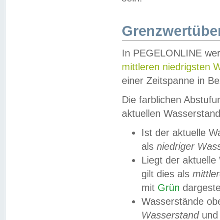
Grenzwertüber
In PEGELONLINE werde
mittleren niedrigsten
einer Zeitspanne in Be
Die farblichen Abstuf
aktuellen Wasserstand
Ist der aktuelle 
als
niedriger Was
Liegt der aktue
gilt dies als
mittle
mit
Grün
dargestel
Wasserstände obe
Wasserstand
und