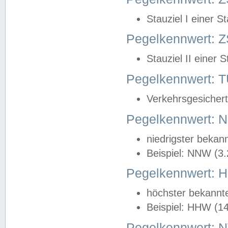
Stauziel I einer S
Pegelkennwert: Z
Stauziel II einer 
Pegelkennwert:
Verkehrsgesichert
Pegelkennwert:
niedrigster bekan
Beispiel: NNW (3
Pegelkennwert:
höchster bekannt
Beispiel: HHW (1
Pegelkennwert: 