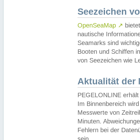
Seezeichen v
OpenSeaMap
↗
biete
nautische Information
Seamarks sind wichtig
Booten und Schiffen i
von Seezeichen wie Le
Aktualität der
PEGELONLINE erhält u
Im Binnenbereich wird 
Messwerte von Zeitreih
Minuten. Abweichungen
Fehlern bei der Daten
sein.