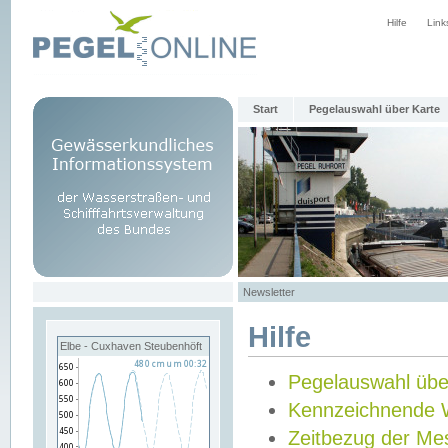
Hilfe
Link
Start
Pegelauswahl über Karte
Newsletter
Hilfe
Elbe - Cuxhaven Steubenhöft
Pegelauswahl übe
Kennzeichnende 
Zeitbezug der Me