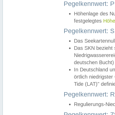
Pegelkennwert: 
Höhenlage des Nul
festgelegtes
Höhe
Pegelkennwert: 
Das Seekartennull
Das SKN bezieht s
Niedrigwassererei
deutschen Bucht) 
In Deutschland un
örtlich niedrigst
Tide (LAT)" definie
Pegelkennwert:
Regulierungs-Nie
Pegelkennwert: Z