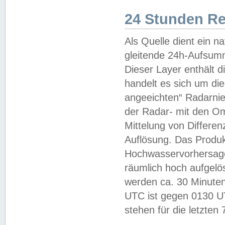
24 Stunden R
Als Quelle dient ein n
gleitende 24h-Aufsum
Dieser Layer enthält
handelt es sich um di
angeeichten“ Radarnie
der Radar- mit den O
Mittelung von Differe
Auflösung. Das Produk
Hochwasservorhersagez
räumlich hoch aufgelö
werden ca. 30 Minuten
UTC ist gegen 0130 UTC
stehen für die letzten