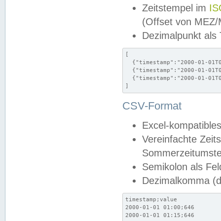
Zeitstempel im
IS
(Offset von MEZ
Dezimalpunkt als
[

  {"timestamp":"2000-01-01T0
  {"timestamp":"2000-01-01T0
  {"timestamp":"2000-01-01T0
]
CSV-Format
Excel-kompatibles
Vereinfachte Zeit
Sommerzeitumstel
Semikolon als Fel
Dezimalkomma (de
timestamp;value

2000-01-01 01:00;646

2000-01-01 01:15;646
