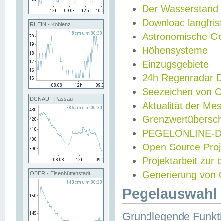
Der Wasserstand
Download langfris
RHEIN - Koblenz
Astronomische Gez
Höhensysteme
Einzugsgebiete
24h Regenradar
Seezeichen von 
DONAU - Passau
Aktualität der Me
Grenzwertübersch
PEGELONLINE-Di
Open Source Projek
Projektarbeit zur
Generierung von 
ODER - Eisenhüttenstadt
Pegelauswahl 
Grundlegende Funkti