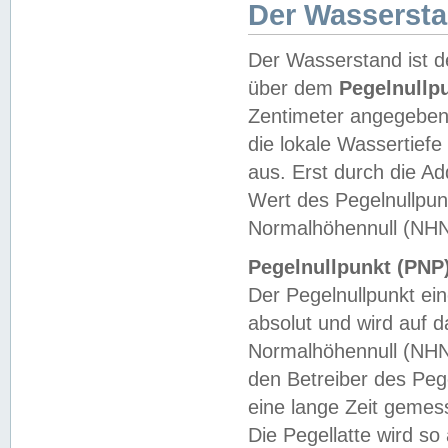
Der Wasserst
Der Wasserstand ist d
über dem
Pegelnullp
Zentimeter angegeben
die lokale Wassertie
aus. Erst durch die A
Wert des Pegelnullpun
Normalhöhennull (NHN
Pegelnullpunkt (PNP)
Der Pegelnullpunkt ei
absolut und wird auf
Normalhöhennull (NHN
den Betreiber des Pege
eine lange Zeit geme
Die Pegellatte wird s