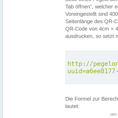
Tab öffnen", welcher 
Voreingestellt sind 4
Seitenlänge des QR-C
QR-Code von 4cm × 4c
ausdrucken, so setzt 
http://pegelo
uuid=a6ee8177
Die Formel zur Berech
lautet:
			(DPI × Druckkantenlänge in cm) ÷ 2,54 = Kantenlänge in Pixel
