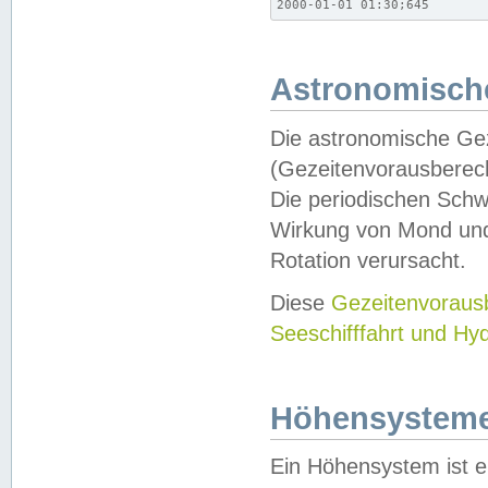
2000-01-01 01:30;645
Astronomische
Die astronomische Gez
(Gezeitenvorausberec
Die periodischen Schw
Wirkung von Mond und
Rotation verursacht.
Diese
Gezeitenvorau
Seeschifffahrt und Hy
Höhensystem
Ein Höhensystem ist e