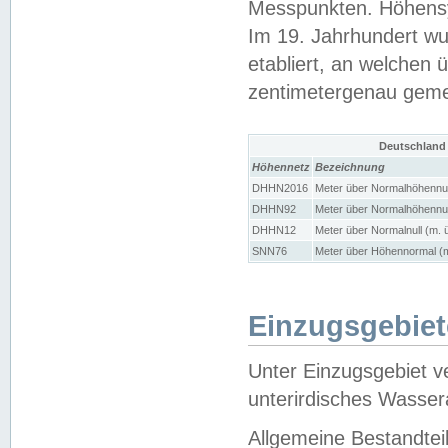
Messpunkten. Höhensy
Im 19. Jahrhundert wu
etabliert, an welchen 
zentimetergenau gem
Deutschland
Höhennetz
Bezeichnung
DHHN2016
Meter über Normalhöhennul
DHHN92
Meter über Normalhöhennul
DHHN12
Meter über Normalnull (m. 
SNN76
Meter über Höhennormal (m
Einzugsgebiet
Unter Einzugsgebiet v
unterirdisches Wasser
Allgemeine Bestandtei