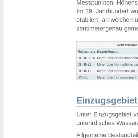
Messpunkten. Höhensy
Im 19. Jahrhundert wu
etabliert, an welchen 
zentimetergenau gem
Deutschland
Höhennetz
Bezeichnung
DHHN2016
Meter über Normalhöhennul
DHHN92
Meter über Normalhöhennul
DHHN12
Meter über Normalnull (m. 
SNN76
Meter über Höhennormal (m
Einzugsgebiet
Unter Einzugsgebiet v
unterirdisches Wasser
Allgemeine Bestandtei