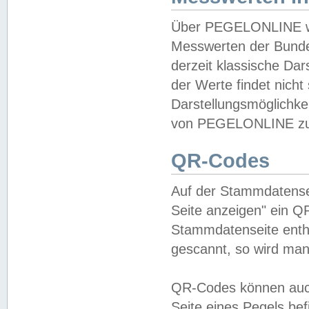
Über PEGELONLINE wer
Messwerten der Bundes
derzeit klassische Da
der Werte findet nicht 
Darstellungsmöglichkei
von PEGELONLINE zu 
QR-Codes
Auf der Stammdatensei
Seite anzeigen" ein Q
Stammdatenseite enthä
gescannt, so wird man
QR-Codes können auc
Seite eines Pegels be