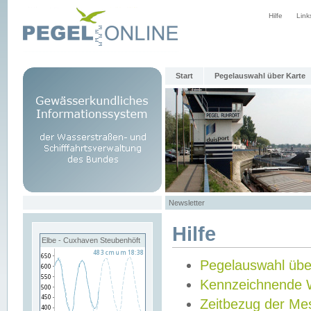
Hilfe
Link
Start
Pegelauswahl über Karte
Newsletter
Hilfe
Elbe - Cuxhaven Steubenhöft
Pegelauswahl übe
Kennzeichnende 
Zeitbezug der Me