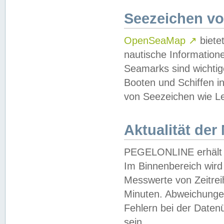
Seezeichen v
OpenSeaMap
↗
biete
nautische Information
Seamarks sind wichtig
Booten und Schiffen i
von Seezeichen wie Le
Aktualität der
PEGELONLINE erhält u
Im Binnenbereich wird 
Messwerte von Zeitreih
Minuten. Abweichungen
Fehlern bei der Daten
sein.