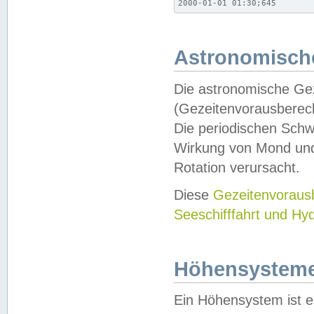
2000-01-01 01:30;645
Astronomische
Die astronomische Gez
(Gezeitenvorausberec
Die periodischen Schw
Wirkung von Mond und
Rotation verursacht.
Diese
Gezeitenvorau
Seeschifffahrt und Hy
Höhensystem
Ein Höhensystem ist e