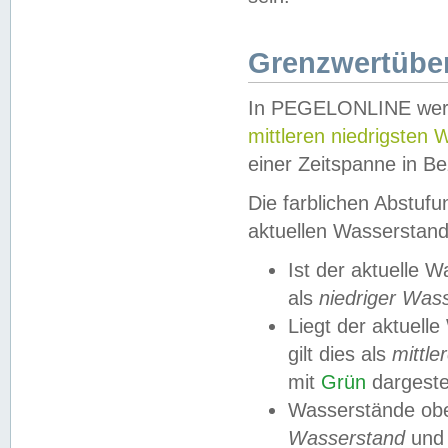
Grenzwertüber
In PEGELONLINE werde
mittleren niedrigsten
einer Zeitspanne in Be
Die farblichen Abstuf
aktuellen Wasserstand
Ist der aktuelle 
als
niedriger Was
Liegt der aktue
gilt dies als
mittle
mit
Grün
dargestel
Wasserstände obe
Wasserstand
und