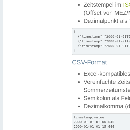
Zeitstempel im
IS
(Offset von MEZ
Dezimalpunkt als
[

  {"timestamp":"2000-01-01T0
  {"timestamp":"2000-01-01T0
  {"timestamp":"2000-01-01T0
]
CSV-Format
Excel-kompatibles
Vereinfachte Zeit
Sommerzeitumstel
Semikolon als Fel
Dezimalkomma (de
timestamp;value

2000-01-01 01:00;646

2000-01-01 01:15;646
