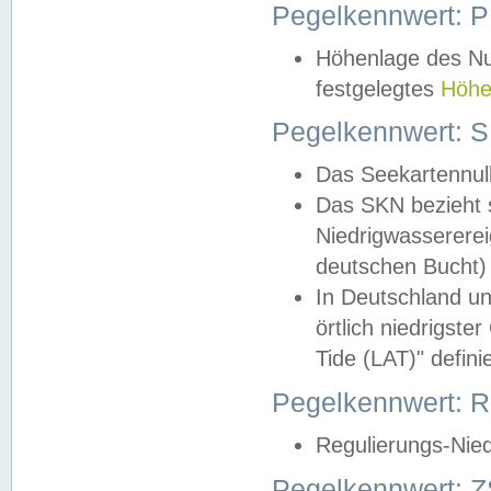
Pegelkennwert: 
Höhenlage des Nul
festgelegtes
Höhe
Pegelkennwert: 
Das Seekartennull
Das SKN bezieht s
Niedrigwassererei
deutschen Bucht) 
In Deutschland un
örtlich niedrigst
Tide (LAT)" definie
Pegelkennwert:
Regulierungs-Nie
Pegelkennwert: Z