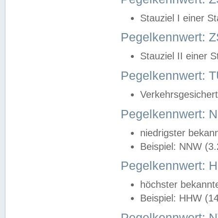
Stauziel I einer S
Pegelkennwert: Z
Stauziel II einer 
Pegelkennwert:
Verkehrsgesichert
Pegelkennwert:
niedrigster bekan
Beispiel: NNW (3
Pegelkennwert:
höchster bekannt
Beispiel: HHW (1
Pegelkennwert: 