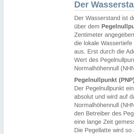
Der Wasserst
Der Wasserstand ist d
über dem
Pegelnullp
Zentimeter angegeben
die lokale Wassertie
aus. Erst durch die A
Wert des Pegelnullpun
Normalhöhennull (NHN
Pegelnullpunkt (PNP)
Der Pegelnullpunkt ei
absolut und wird auf
Normalhöhennull (NHN
den Betreiber des Pege
eine lange Zeit geme
Die Pegellatte wird s