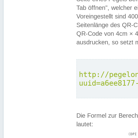
Tab öffnen", welcher 
Voreingestellt sind 4
Seitenlänge des QR-C
QR-Code von 4cm × 4c
ausdrucken, so setzt 
http://pegelo
uuid=a6ee8177
Die Formel zur Berech
lautet:
			(DPI × Druckkantenlänge in cm) ÷ 2,54 = Kantenlänge in Pixel
