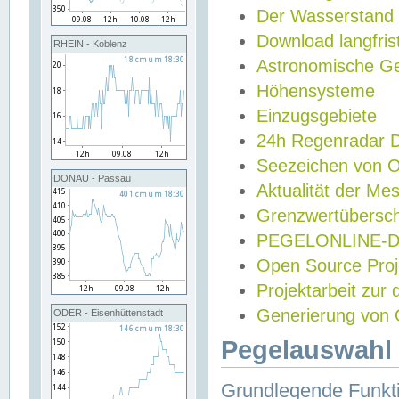
Der Wasserstand
Download langfris
RHEIN - Koblenz
Astronomische Gez
Höhensysteme
Einzugsgebiete
24h Regenradar
Seezeichen von 
DONAU - Passau
Aktualität der Me
Grenzwertübersch
PEGELONLINE-Di
Open Source Projek
Projektarbeit zur
Generierung von 
ODER - Eisenhüttenstadt
Pegelauswahl 
Grundlegende Funkti