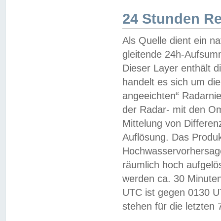
24 Stunden R
Als Quelle dient ein n
gleitende 24h-Aufsum
Dieser Layer enthält
handelt es sich um di
angeeichten“ Radarnie
der Radar- mit den O
Mittelung von Differe
Auflösung. Das Produk
Hochwasservorhersagez
räumlich hoch aufgelö
werden ca. 30 Minuten
UTC ist gegen 0130 UTC
stehen für die letzten