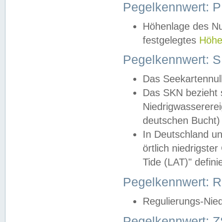
Pegelkennwert: 
Höhenlage des Nul
festgelegtes
Höhe
Pegelkennwert: 
Das Seekartennull
Das SKN bezieht s
Niedrigwassererei
deutschen Bucht) 
In Deutschland un
örtlich niedrigst
Tide (LAT)" definie
Pegelkennwert:
Regulierungs-Nie
Pegelkennwert: Z