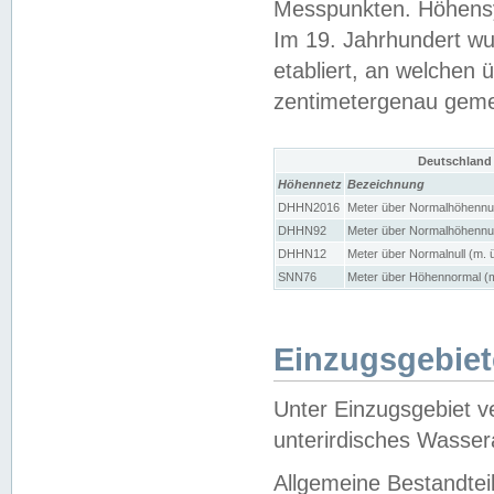
Messpunkten. Höhensy
Im 19. Jahrhundert wu
etabliert, an welchen 
zentimetergenau gem
Deutschland
Höhennetz
Bezeichnung
DHHN2016
Meter über Normalhöhennul
DHHN92
Meter über Normalhöhennul
DHHN12
Meter über Normalnull (m. 
SNN76
Meter über Höhennormal (m
Einzugsgebiet
Unter Einzugsgebiet v
unterirdisches Wasser
Allgemeine Bestandtei