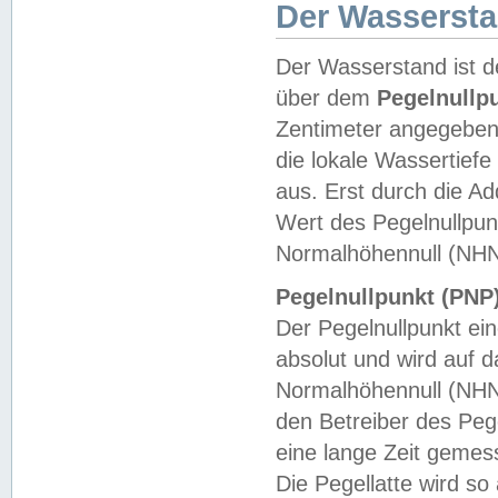
Der Wasserst
Der Wasserstand ist d
über dem
Pegelnullp
Zentimeter angegeben
die lokale Wassertie
aus. Erst durch die A
Wert des Pegelnullpun
Normalhöhennull (NHN
Pegelnullpunkt (PNP)
Der Pegelnullpunkt ei
absolut und wird auf
Normalhöhennull (NHN
den Betreiber des Pege
eine lange Zeit geme
Die Pegellatte wird s