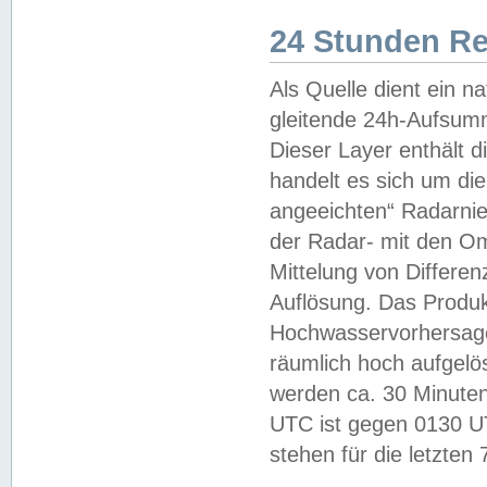
24 Stunden R
Als Quelle dient ein n
gleitende 24h-Aufsum
Dieser Layer enthält
handelt es sich um di
angeeichten“ Radarnie
der Radar- mit den O
Mittelung von Differe
Auflösung. Das Produk
Hochwasservorhersagez
räumlich hoch aufgelö
werden ca. 30 Minuten
UTC ist gegen 0130 UTC
stehen für die letzten