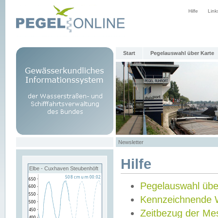
Hilfe
Link
Start
Pegelauswahl über Karte
Newsletter
Hilfe
Elbe - Cuxhaven Steubenhöft
Pegelauswahl übe
Kennzeichnende 
Zeitbezug der Me