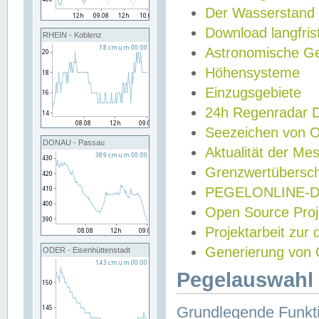
Der Wasserstand
Download langfris
RHEIN - Koblenz
Astronomische Gez
Höhensysteme
Einzugsgebiete
24h Regenradar
Seezeichen von 
DONAU - Passau
Aktualität der Me
Grenzwertübersch
PEGELONLINE-Di
Open Source Projek
Projektarbeit zur
Generierung von 
ODER - Eisenhüttenstadt
Pegelauswahl 
Grundlegende Funkti