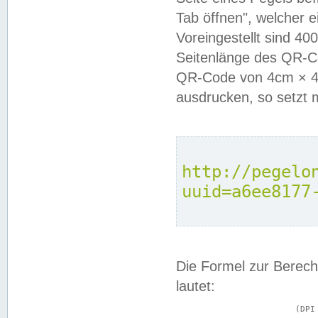
Tab öffnen", welcher 
Voreingestellt sind 4
Seitenlänge des QR-C
QR-Code von 4cm × 4c
ausdrucken, so setzt 
http://pegelo
uuid=a6ee8177
Die Formel zur Berech
lautet:
			(DPI × Druckkantenlänge in cm) ÷ 2,54 = Kantenlänge in Pixel
