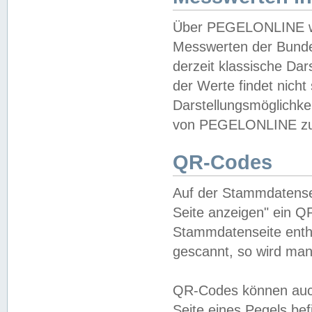
Über PEGELONLINE wer
Messwerten der Bundes
derzeit klassische Da
der Werte findet nicht 
Darstellungsmöglichkei
von PEGELONLINE zu 
QR-Codes
Auf der Stammdatensei
Seite anzeigen" ein Q
Stammdatenseite enthä
gescannt, so wird man
QR-Codes können auc
Seite eines Pegels be