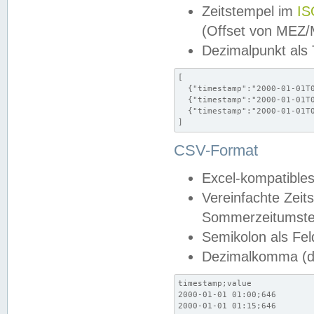
Zeitstempel im
IS
(Offset von MEZ
Dezimalpunkt als
[

  {"timestamp":"2000-01-01T0
  {"timestamp":"2000-01-01T0
  {"timestamp":"2000-01-01T0
]
CSV-Format
Excel-kompatibles
Vereinfachte Zeit
Sommerzeitumstel
Semikolon als Fel
Dezimalkomma (de
timestamp;value

2000-01-01 01:00;646

2000-01-01 01:15;646
