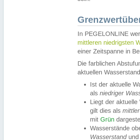
Grenzwertüber
In PEGELONLINE werde
mittleren niedrigsten
einer Zeitspanne in Be
Die farblichen Abstuf
aktuellen Wasserstand
Ist der aktuelle 
als
niedriger Was
Liegt der aktue
gilt dies als
mittle
mit
Grün
dargestel
Wasserstände obe
Wasserstand
und