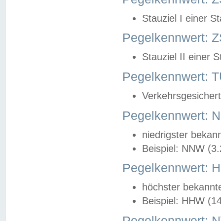
Stauziel I einer S
Pegelkennwert: Z
Stauziel II einer 
Pegelkennwert:
Verkehrsgesichert
Pegelkennwert:
niedrigster bekan
Beispiel: NNW (3
Pegelkennwert:
höchster bekannt
Beispiel: HHW (1
Pegelkennwert: 