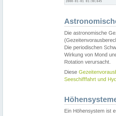
2000-01-01 01:30;645
Astronomische
Die astronomische Gez
(Gezeitenvorausberec
Die periodischen Schw
Wirkung von Mond und
Rotation verursacht.
Diese
Gezeitenvorau
Seeschifffahrt und Hy
Höhensystem
Ein Höhensystem ist e