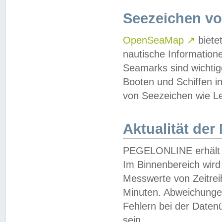
Seezeichen v
OpenSeaMap
↗
biete
nautische Information
Seamarks sind wichtig
Booten und Schiffen i
von Seezeichen wie Le
Aktualität der
PEGELONLINE erhält u
Im Binnenbereich wird 
Messwerte von Zeitreih
Minuten. Abweichungen
Fehlern bei der Daten
sein.