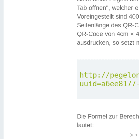
Tab öffnen", welcher 
Voreingestellt sind 4
Seitenlänge des QR-C
QR-Code von 4cm × 4c
ausdrucken, so setzt 
http://pegelo
uuid=a6ee8177
Die Formel zur Berech
lautet:
			(DPI × Druckkantenlänge in cm) ÷ 2,54 = Kantenlänge in Pixel
