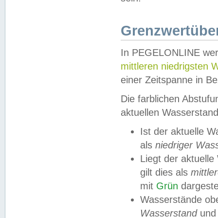
Grenzwertüber
In PEGELONLINE werde
mittleren niedrigsten
einer Zeitspanne in Be
Die farblichen Abstuf
aktuellen Wasserstand
Ist der aktuelle 
als
niedriger Was
Liegt der aktue
gilt dies als
mittle
mit
Grün
dargestel
Wasserstände obe
Wasserstand
und