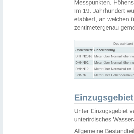
Messpunkten. Höhensy
Im 19. Jahrhundert wu
etabliert, an welchen 
zentimetergenau gem
Deutschland
Höhennetz
Bezeichnung
DHHN2016
Meter über Normalhöhennul
DHHN92
Meter über Normalhöhennul
DHHN12
Meter über Normalnull (m. 
SNN76
Meter über Höhennormal (m
Einzugsgebiet
Unter Einzugsgebiet v
unterirdisches Wasser
Allgemeine Bestandtei