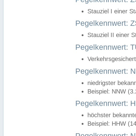
Stauziel I einer S
Pegelkennwert: Z
Stauziel II einer 
Pegelkennwert:
Verkehrsgesichert
Pegelkennwert:
niedrigster bekan
Beispiel: NNW (3
Pegelkennwert:
höchster bekannt
Beispiel: HHW (1
Pegelkennwert: 