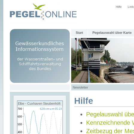
Hilfe
Link
Start
Pegelauswahl über Karte
Newsletter
Hilfe
Elbe - Cuxhaven Steubenhöft
Pegelauswahl übe
Kennzeichnende 
Zeitbezug der Me