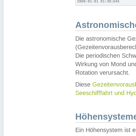
2000-01-01 01:30;645
Astronomische
Die astronomische Gez
(Gezeitenvorausberec
Die periodischen Schw
Wirkung von Mond und
Rotation verursacht.
Diese
Gezeitenvorau
Seeschifffahrt und Hy
Höhensystem
Ein Höhensystem ist e