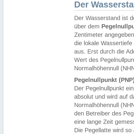
Der Wasserst
Der Wasserstand ist d
über dem
Pegelnullp
Zentimeter angegeben
die lokale Wassertie
aus. Erst durch die A
Wert des Pegelnullpun
Normalhöhennull (NHN
Pegelnullpunkt (PNP)
Der Pegelnullpunkt ei
absolut und wird auf
Normalhöhennull (NHN
den Betreiber des Pege
eine lange Zeit geme
Die Pegellatte wird s