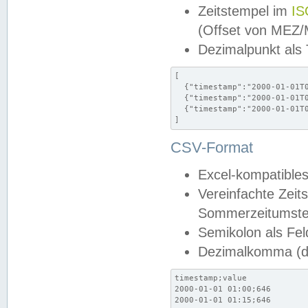
Zeitstempel im
IS
(Offset von MEZ
Dezimalpunkt als
[

  {"timestamp":"2000-01-01T0
  {"timestamp":"2000-01-01T0
  {"timestamp":"2000-01-01T0
]
CSV-Format
Excel-kompatibles
Vereinfachte Zeit
Sommerzeitumstel
Semikolon als Fel
Dezimalkomma (de
timestamp;value

2000-01-01 01:00;646

2000-01-01 01:15;646
