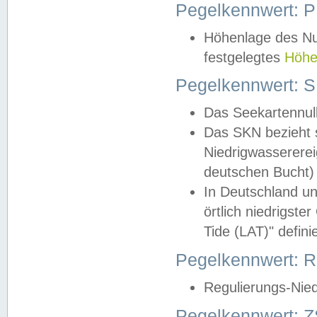
Pegelkennwert: 
Höhenlage des Nul
festgelegtes
Höhe
Pegelkennwert: 
Das Seekartennull
Das SKN bezieht s
Niedrigwassererei
deutschen Bucht) 
In Deutschland un
örtlich niedrigst
Tide (LAT)" definie
Pegelkennwert:
Regulierungs-Nie
Pegelkennwert: Z