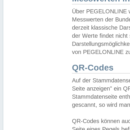
Über PEGELONLINE wer
Messwerten der Bundes
derzeit klassische Da
der Werte findet nicht 
Darstellungsmöglichkei
von PEGELONLINE zu 
QR-Codes
Auf der Stammdatensei
Seite anzeigen" ein Q
Stammdatenseite enthä
gescannt, so wird man
QR-Codes können auc
Seite eines Pegels be