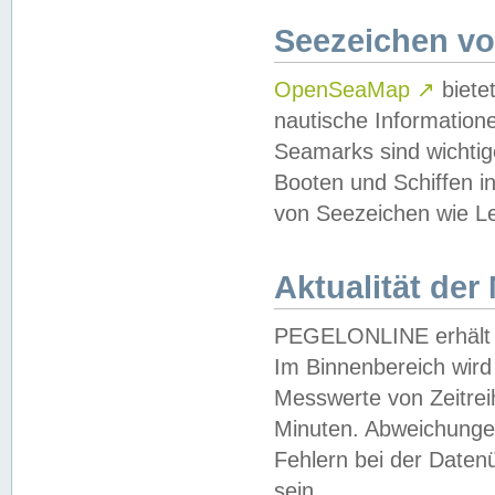
Seezeichen v
OpenSeaMap
↗
biete
nautische Information
Seamarks sind wichtig
Booten und Schiffen i
von Seezeichen wie Le
Aktualität der
PEGELONLINE erhält u
Im Binnenbereich wird 
Messwerte von Zeitreih
Minuten. Abweichungen
Fehlern bei der Daten
sein.