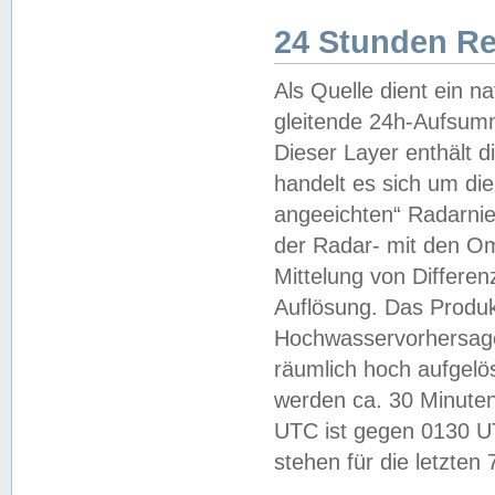
24 Stunden R
Als Quelle dient ein n
gleitende 24h-Aufsum
Dieser Layer enthält
handelt es sich um di
angeeichten“ Radarnie
der Radar- mit den O
Mittelung von Differe
Auflösung. Das Produk
Hochwasservorhersagez
räumlich hoch aufgelö
werden ca. 30 Minuten
UTC ist gegen 0130 UTC
stehen für die letzten