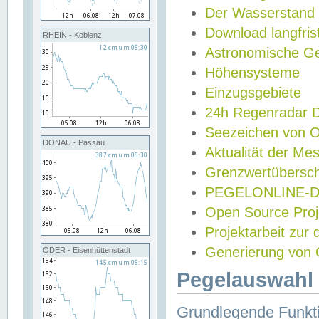
Der Wasserstand
Download langfris
RHEIN - Koblenz
Astronomische Gez
Höhensysteme
Einzugsgebiete
24h Regenradar
Seezeichen von 
DONAU - Passau
Aktualität der Me
Grenzwertübersch
PEGELONLINE-Di
Open Source Projek
Projektarbeit zur
Generierung von 
ODER - Eisenhüttenstadt
Pegelauswahl 
Grundlegende Funkti